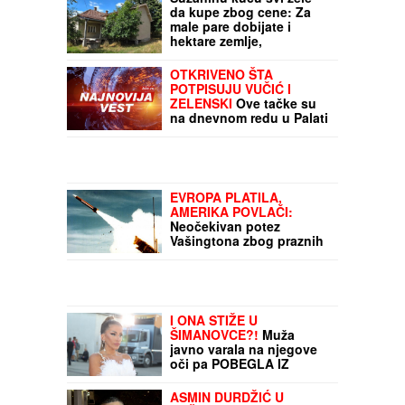
Suzaninu kuću svi žele
da kupe zbog cene: Za
male pare dobijate i
hektare zemlje,
prodavnica je odmah
pored, a nalazi se u selu
OTKRIVENO ŠTA
koje je poznato mnogim
POTPISUJU VUČIĆ I
Srbima zbog domaće
ZELENSKI
Ove tačke su
serije
na dnevnom redu u Palati
Srbija, a evo kada se
tačno sastaju dvojica
lidera