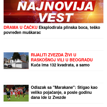
"IMAO SAM PET PROPUŠTENIH POZIVA"
Darko
Tanasijević i dalje u ogromnom strahu za svoju
porodicu, požar se približio njihovoj kući: "Prva reč
koju sam čuo - IZGOREĆEMO"
Šta je PDRN, novi sastojak u nezi
kože o kome svi pričaju: Zaslužan je
za PREDIVAN TEN, ali za neke je
njegovo poreklo diskutabilno
"VARA LJUDE I IZNUĐUJE NOVAC"