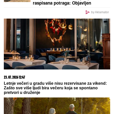
je izronilo iz mulja
Munjevita akcija specijalaca SAJ-a i
UKP-a! Dramatičan snimak hapšenja
opasnog kriminalca, pokušao da
pobegne pa sustignut na poljani
(VIDEO)
EVROPA PLATILA, AMERIKA
POVLAČI:
Neočekivan potez
Vašingtona zbog praznih skladišta