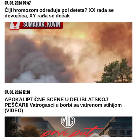
23. 07. 2026 12:47
Letnje večeri u gradu više nisu rezervisane za vikend:
Zašto sve više ljudi bira večeru koja se spontano
pretvori u druženje
06. 08. 2026 07:08
Evo u kojim banjama važi vaučer od 10.000 dinara -
kompletan spisak destinacija u Srbiji