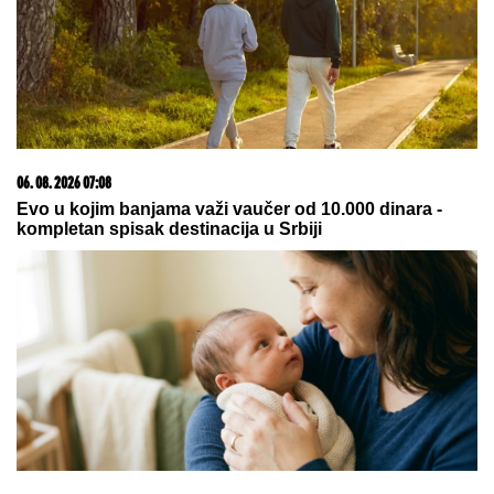
Stogodišnjaci sa Sardinije imaju jednu zajedničku
naviku: Evo koja je njihova tajna dugovečnosti
"Dvadeset dana me je molio i kleo
se" Filipu Caru PREKIPELO, pred
svima otkrio šta se krije iza odnosa
Kristijana i Kristine: "ĆUTAO SAM
PET GODINA"
(VIDEO) SPECIJALCI GA JURE PO
DVORIŠTU I IMANJU! U
Valjevu
uhapšen begunac za kojim je bila
raspisana potraga: Objavljen
dramatičan snimak akcije
by Aklamator