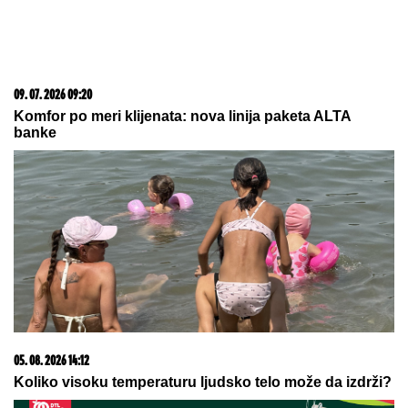
07. 08. 2026 18:16
VRATILA DEVOJAČKU LINIJU! Amidžićeva žena Mina
istakla GOLE NOGE, u kadar upala i jahta: Tek da je
vidite u mini bikiniju... (FOTO)