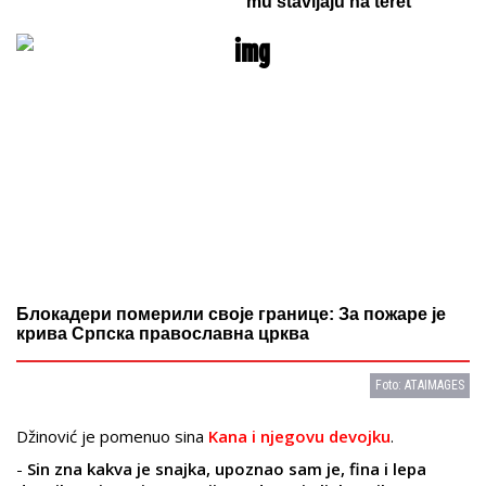
mu stavljaju na teret
Блокадери померили своје границе: За пожаре је
крива Српска православна црква
Foto: ATAIMAGES
Džinović je pomenuo sina
Kana i njegovu devojku
.
-
Sin zna kakva je snajka, upoznao sam je, fina i lepa