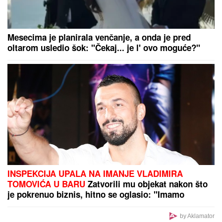
LANČANI SUDAR NA GAZELI
Jedna osoba odmah
prevezena u bolnicu, stvaraju se gužve
(VIDEO) "ONI MOLE DA UĐU U
ELITU 10"
Dača Virijević raskrinkao
rijaliti učesnike, otkrio sve o Aneli i
Kariću, pa šokirao: "Filip se dopisuje
sa pevačicom"