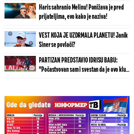
(FOTO)
Haris sahranio Melinu! Ponižava je pred
prijateljima, evo kako je naziva!
VEST KOJA JE UZDRMALA PLANETU! Janik
Siner se povlači?
PARTIZAN PREDSTAVIO IDRISU BABU:
"Počastvovan sam i svestan da je ovo klub
sa velikom istorijom"