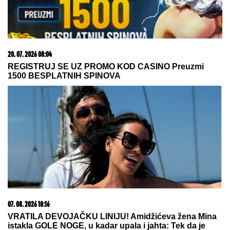
07. 08. 2026 09:14
Сазнања „Политике”: Црна Гора следећа у војном
савезу Загреба, Тиране и Приштине
07. 08. 2026 15:07
Блокадери померили своје границе: За пожаре је
крива Српска православна црква