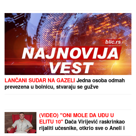
Poznati glumac na meni prevare,
ukrali mu identitet, pa traže ljudima
pare: "Ne nasedajte, prijavite"
DRAMA U ČAČKU
Eksplodirala plinska boca, teško
povređen muškarac