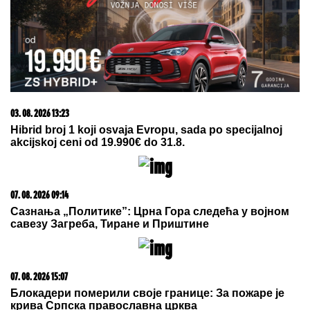
07. 08. 2026 09:47
Čiji hromozom određuje pol deteta? XX rađa se
devojčica, XY rađa se dečak