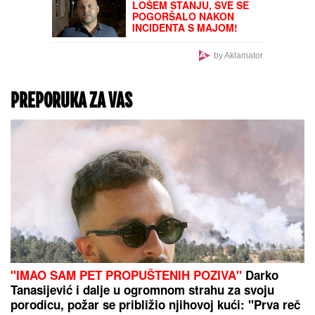
EVROPA PLATILA,
AMERIKA POVLAČI:
Neočekivan potez
Vašingtona zbog praznih
skladišta