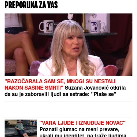
"Varao me je, ali me nikada nije ponižavao": Folkeru
žena oprostila što je bio intiman sa drugim ženama,
ovako priča o svemu
Mesecima je planirala venčanje, a onda je pred
oltarom usledio šok: "Čekaj... je l' ovo moguće?"