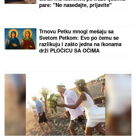
INSPEKCIJA UPALA NA IMANJE VLADIMIRA
TOMOVIĆA U BARU
Zatvorili mu objekat nakon što
je pokrenuo biznis, hitno se oglasio: "Imamo
zabranu"
by Aklamator
PREPORUKA ZA VAS