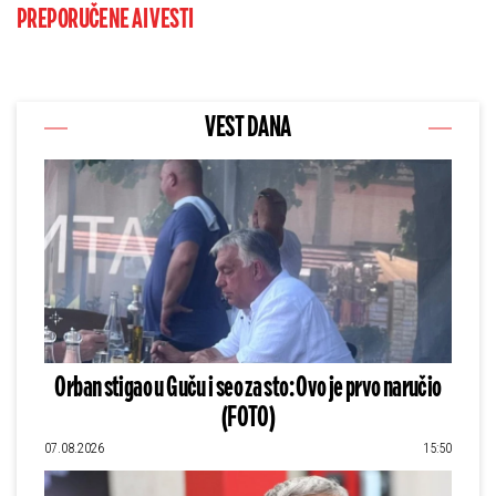
PREPORUČENE AI VESTI
VEST DANA
Orban stigao u Guču i seo za sto: Ovo je prvo naručio
(FOTO)
07.08.2026
15:50