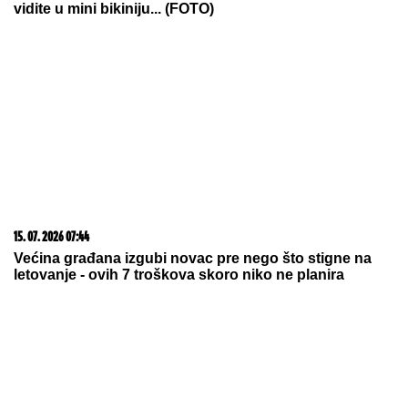
06. 08. 2026 09:39
Marija (3) se igrala u dvorištu i samo je nestala: Posle
42 godine otac je pronašao, zanemeo je kada je saznao
gde je bila
20. 07. 2026 08:04
REGISTRUJ SE UZ PROMO KOD CASINO Preuzmi
1500 BESPLATNIH SPINOVA