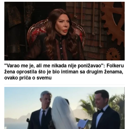
RIJALITI ZVEZDA ŽIVI U
RASKOŠNOJ VILI U BEOGRADU
Kuća ima 132 kvadrata, a samo
kupatilo je kao GARSONJERA: "On
je jedini naslednik"
Odlazak sa "Marakane": Stigao kao
veliko pojačanje, a posle godinu
dana ide iz Zvezde