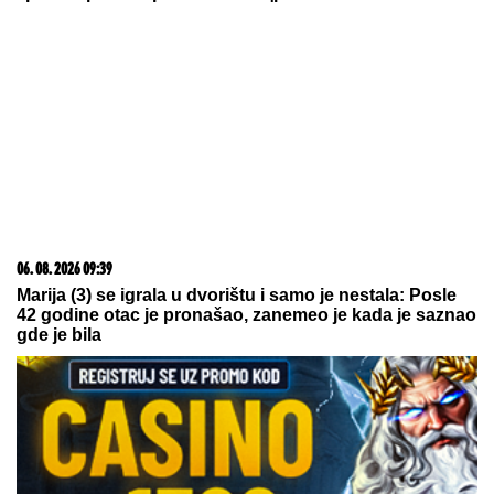
07. 08. 2026 17:30
APOKALIPTIČNE SCENE U DELIBLATSKOJ
PEŠČARI! Vatrogasci u borbi sa vatrenom stihijom
(VIDEO)
03. 08. 2026 13:23
Hibrid broj 1 koji osvaja Evropu, sada po specijalnoj
akcijskoj ceni od 19.990€ do 31.8.