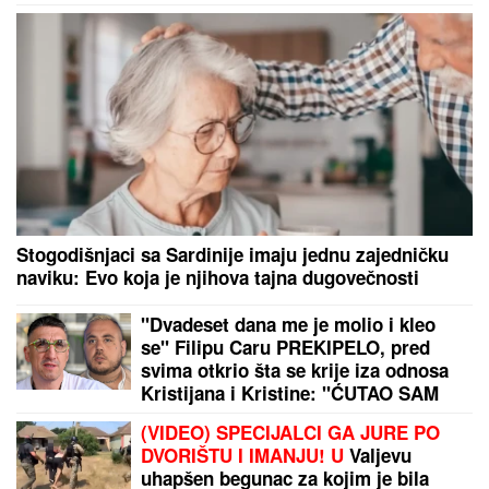
VIKTOR ORBAN NA SABORU
TRUBAČA U GUČI:
Uživao u pečenju,
svadbarskom kupusu i hajdučkim
ćevapima (FOTO)
DUNAV OTKRIO TAJNU STARU 80 GODINA:
Evo šta