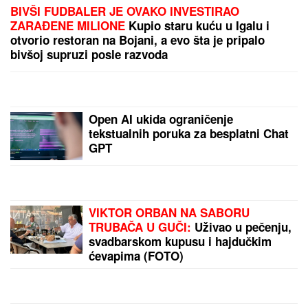
"RAZOČARALA SAM SE, MNOGI SU NESTALI
NAKON SAŠINE SMRTI"
Suzana Jovanović otkrila
da su je zaboravili ljudi sa estrade: "Plaše se"
"VARA LJUDE I IZNUĐUJE NOVAC"
Poznati glumac na meni prevare,
ukrali mu identitet, pa traže ljudima
pare: "Ne nasedajte, prijavite"
Trnovu Petku mnogi mešaju sa
Svetom Petkom: Evo po čemu se
razlikuju i zašto jedna na ikonama
drži PLOČICU SA OČIMA