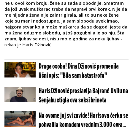
ne u ovolikom broju, žene su sada slobodnije. Smatram
da još uvek muškarac treba da napravi prvi korak. Nije da
me nijedna žena nije zaintrigirala, ali to su neke žene
koje su meni nedostupne. Ja sam slobodu uvek imao,
najgora stvar koja može muškarcu da se dogodi jeste da
mu žena oduzme slobodu, a još pogubnija je po nju. Šta
znam, ljubav se desi, nisu moje godine za neku ljubav
-
rekao je Haris Džinović.
Druga osoba! Đina Džinović promenila
lični opis: ''Bila sam katastrofa''
Haris Džinović proslavlja Bajram! U vilu na
Senjaku stigla ova seksi brineta
Na ovome joj svi zavide! Harisova ćerka se
pohvalila komadom vrednim 3.000 evra