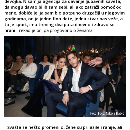
devojka. Nisam ja agencija za davanje ljubavnih saveta,
da mogu davao bi ih sam sebi, ali ako zatraži pomoć od
mene, dobiće je. Ja sam bio potpuno drugačiji u njegovim
godinama, on je jedno fino dete, jedna stvar nas veže, a
to je sport, ima trening dva puta dnevno i zdravo se
hrani
- rekao je on, pa progovorio o ženama:
Foto: Foto: Nikola Babić
-
Svašta se nešto promenilo, žene su prilazile i ranije, ali