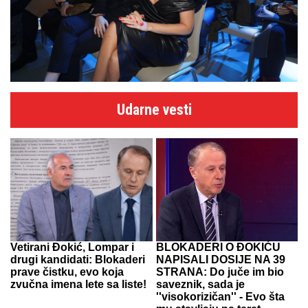
Udarne vesti
Vetirani Đokić, Lompar i
BLOKADERI O ĐOKIĆU
drugi kandidati: Blokaderi
NAPISALI DOSIJE NA 39
prave čistku, evo koja
STRANA: Do juče im bio
zvučna imena lete sa liste!
saveznik, sada je
''visokorizičan'' - Evo šta