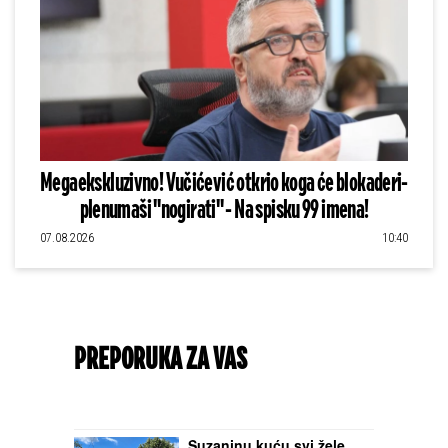
Megaekskluzivno! Vučićević otkrio koga će blokaderi-
plenumaši "nogirati" - Na spisku 99 imena!
07.08.2026
10:40
PREPORUKA ZA VAS