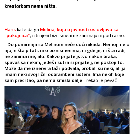
kreatorkom nema ništa.
Haris
kaže da ga
Melina, koju u javnosti oslovljava sa
"pokojnica"
, niti njeni biznismeni ne zanimaju ni pod razno.
-
Do pomirenja sa Melinom neće doći nikada. Nemoj me o
njoj ništa pitati, ni o biznismenima, ni gde je, ni šta radi,
ne zanima me, alo. Kakvo prijateljstvo nakon braka,
spavaš sa nekim, jedeš i sutra si prijatelj, ne postoji to.
Može da me iznervira laž i podvala, probali su neki, ali ja
imam neki svoj lični odbrambeni sistem. Ima nekih koje
sam precrtao, pa nema smisla dalje
- rekao je pevač.