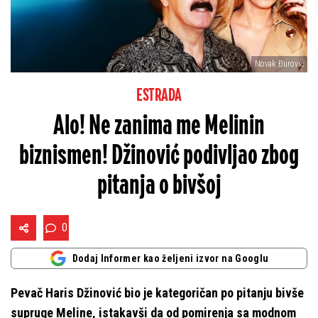
Novak Đurović
ESTRADA
Alo! Ne zanima me Melinin
biznismen! Džinović podivljao zbog
pitanja o bivšoj
0
Dodaj Informer kao željeni izvor na Googlu
Pevač Haris Džinović bio je kategoričan po pitanju bivše
supruge Meline, istakavši da od pomirenja sa modnom