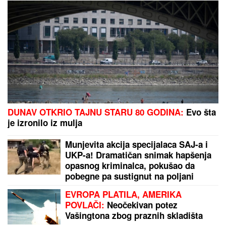
BIVŠI FUDBALER JE OVAKO INVESTIRAO
ZARAĐENE MILIONE
Kupio staru kuću u Igalu i
otvorio restoran na Bojani, a evo šta je pripalo
bivšoj supruzi posle razvoda
Open AI ukida ograničenje
tekstualnih poruka za besplatni Chat
GPT