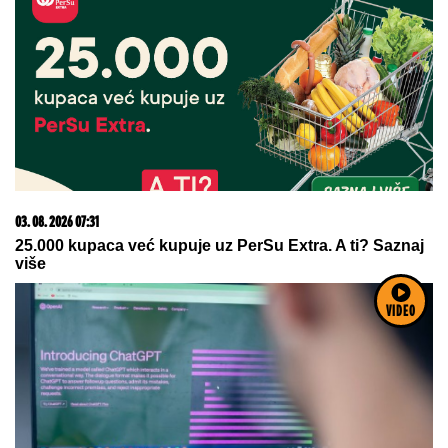
15. 07. 2026 07:44
Većina građana izgubi novac pre nego što stigne na
letovanje - ovih 7 troškova skoro niko ne planira
VIDEO
09. 07. 2026 09:20
Komfor po meri klijenata: nova linija paketa ALTA
banke