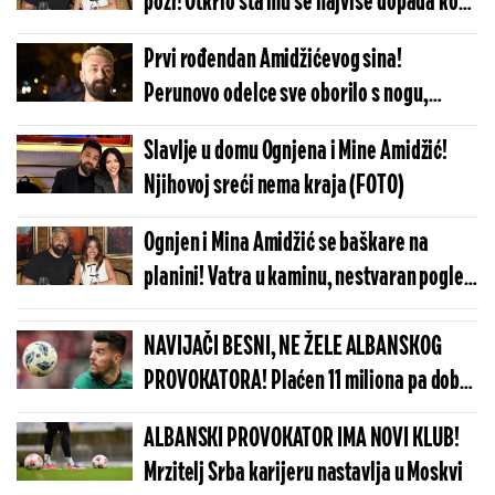
pozi! Otkrio šta mu se najviše dopada kod
nje (FOTO)
Prvi rođendan Amidžićevog sina!
Perunovo odelce sve oborilo s nogu,
posebnu ulogu imala Ognjenova majka
Slavlje u domu Ognjena i Mine Amidžić!
(FOTO)
Njihovoj sreći nema kraja (FOTO)
Ognjen i Mina Amidžić se baškare na
planini! Vatra u kaminu, nestvaran pogled
i savršena priroda (FOTO)
NAVIJAČI BESNI, NE ŽELE ALBANSKOG
PROVOKATORA! Plaćen 11 miliona pa dobio
brutalnu poruku
ALBANSKI PROVOKATOR IMA NOVI KLUB!
Mrzitelj Srba karijeru nastavlja u Moskvi