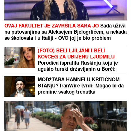
"Poslednji put kad je muž nasrnuo, uzela sam nož"
Predviđali su joj blistavu karijeru, a onda joj se gubi
svaki trag
Ruskinje uvek stavljaju DUGME U
ZAMRZIVAČ pre odlaska na odmor:
Kad saznate razlog, i vi ćete odmah
iskopirati ovaj trik
Danas je praznik USPENJA SVETE
ANE, majke Presvete Bogorodice:
Žene obavezno treba da URADE OVO
za potomstvo i harmoničan brak