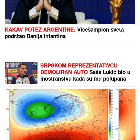
Doktorka Tara upozorava na SUPTILAN SIMPTOM
koji žene često zanemare tokom INFARKTA: "Ne
mora da izgleda kao na filmovima i da vas steže u
grudima"
"Domaći košarkaši nezadovoljni
otišli iz Partizana"
Kasa se puni: Evo koliko je Partizan
zaradio