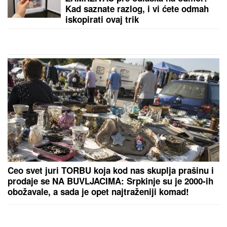
DNEVNI HOROSKOP ZA PETAK, 7. AVGUST:
Blizance očekuju problemi na putu, Devicu sukob sa
šefom, a Strelca susret sa bivšim partnerom
by Aklamator
PREPORUKA ZA VAS