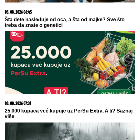
15. 07. 2026 07:44
Većina građana izgubi novac pre nego što stigne na
letovanje - ovih 7 troškova skoro niko ne planira
07. 08. 2026 08:05
Da li je iko iznenađen? Argentina podržala Infantina
05. 08. 2026 15:45