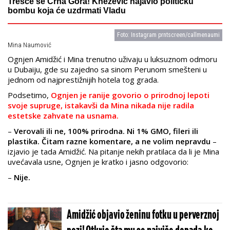
Trešće se Crna Gora! Knežević najavio političku
bombu koja će uzdrmati Vladu
Foto: Instagram prntscreen/callmenaumi
Mina Naumović
Ognjen Amidžić i Mina trenutno uživaju u luksuznom odmoru
u Dubaiju, gde su zajedno sa sinom Perunom smešteni u
jednom od najprestižnijih hotela tog grada.
Podsetimo,
Ognjen je ranije govorio o prirodnoj lepoti
svoje supruge, istakavši da Mina nikada nije radila
estetske zahvate na usnama.
–
Verovali ili ne, 100% prirodna. Ni 1% GMO, fileri ili
plastika. Čitam razne komentare, a ne volim nepravdu
–
izjavio je tada Amidžić. Na pitanje nekih pratilaca da li je Mina
uvećavala usne, Ognjen je kratko i jasno odgovorio:
–
Nije.
Amidžić objavio ženinu fotku u perverznoj