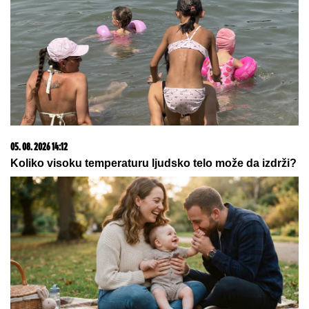
23. 07. 2026 12:47
Letnje večeri u gradu više nisu rezervisane za vikend:
Zašto sve više ljudi bira večeru koja se spontano
pretvori u druženje