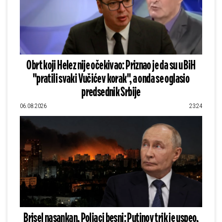
Obrt koji Helez nije očekivao: Priznao je da su u BiH
"pratili svaki Vučićev korak", a onda se oglasio
predsednik Srbije
06.08.2026
23:24
Brisel nasankan, Poljaci besni: Putinov trik je uspeo,