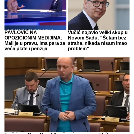
PAVLOVIĆ NA
Vučić najavio veliki skup u
OPOZICIONIM MEDIJIMA:
Novom Sadu: "Šetam bez
Mali je u pravu, ima para za
straha, nikada nisam imao
veće plate i penzije
problem"