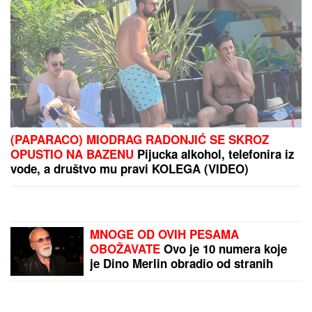
UBIO BABU I DEDU, PA
KRENUO U KRVAVI
POHOD!
Stravični detalji
masakra u Tajlandu:
Osmoro mrtvih u školi,
najmanje 15 osoba
by Aklamator
ranjeno! (FOTO)
PREPORUKA ZA VAS
(PAPARACO) MIODRAG RADONJIĆ SE SKROZ