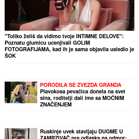
STIŽE ZIMA KAKVU DUGO NISMO VIDELI:
Stručnjaci zabeležili dva fenomena, evo šta čeka
Evropu od decembra
NOVI
DETALjI JEZIVOG UBISTVA NA NOVOM
BEOGRADU: Komšije progovorile, tvrde da je ovo
pozadina cele priče (FOTO/VIDEO)