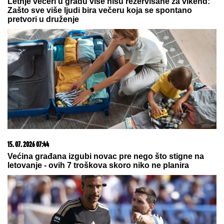
poruku
CECU NIKO NIJE PREPOZNAO NA
AERODROMU
Leti iz Malage za
Beograd: Kačket na glavi, atlet
majica i naočare (FOTO)
by Aklamator
06. 08. 2026 06:38
Da li je genetika zaslužna za rađanje blizanaca? Istina o
naslednim faktorima i blizanačkoj trudnoći