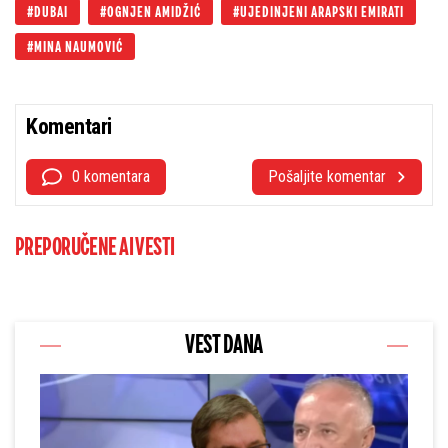
DUBAI
OGNJEN AMIDŽIĆ
UJEDINJENI ARAPSKI EMIRATI
MINA NAUMOVIĆ
Komentari
0 komentara
Pošaljite komentar
PREPORUČENE AI VESTI
VEST DANA