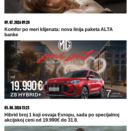
07. 08. 2026 08:24
"Mnogi su otišili nezadovoljni..." Koprivica potkačio
Partizan
07. 08. 2026 08:18
Филип Костић – генијалан потез или велики
експеримент?
07. 08. 2026 08:00
Павловић: Српска економија биљежи повољан
раст, инфлација ниска