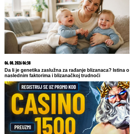
JOŠ JEDAN STRAŠAN POSAO TOTENHEMA:
Dogovoren produžetak saradnje sa Miki Van de
Venom
OGLASILA SE TANJA SAVIĆ NAKON
ŠTO JE BRŽE-BOLJE PREKINULA
KONCERT
"Meni to mnogo znači",
čim je shvatila da situacija IZMIČE
KONTROLI morala da reaguje
(FOTO) "AKO JE DETE PAMETNO,
ZNA SE NA KOGA JE - NA TETKU"