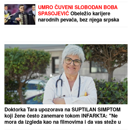
OPUSTIO NA BAZENU
Pijucka alkohol, telefonira iz
vode, a društvo mu pravi KOLEGA (VIDEO)
SLOBA RADANOVIĆ SE OGLASIO
POSLE NAPADA:
Otkrio detalje:
"Niko nije bio ugrožen"
MNOGE OD OVIH PESAMA
OBOŽAVATE
Ovo je 10 numera koje
je Dino Merlin obradio od stranih
izvođača - ostaćete u čudu kad vidite
spisak
VODITELJKA RTS-A UŽIVA NA JAHTI
Zategnuta kao