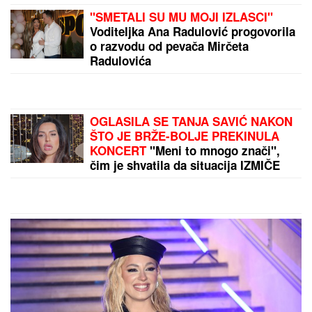
"Toliko želiš da vidimo tvoje INTIMNE DELOVE":
Poznatu glumicu ucenjivali GOLIM
FOTOGRAFIJAMA, kad ih je sama objavila usledio je
ŠOK
POZNAT JOŠ JEDAN UČESNIK
ELITE 10
Filip Car bez njega ne
ulazi: Obratio se javnosti
PORODILA SE ZVEZDA GRANDA
Plavokosa pevačica donela na svet
sina, roditelji dali ime sa MOĆNIM
ZNAČENJEM