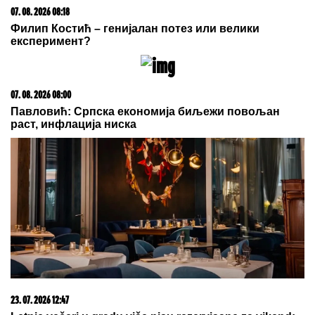
MODžTABA HAMNEI U KRITIČNOM
STANjU? IranWire tvrdi: Mogao bi da
premine svakog trenutka
OVDE ĆE VAM U SRED AVGUSTA TREBATI ĆEBE:
Ako želite pronaći spas od tropskih vrelina, posetite
ove delove Srbije
NAVIJAČI BESNI, NE ŽELE
ALBANSKOG PROVOKATORA!
Plaćen 11 miliona pa dobio brutalnu