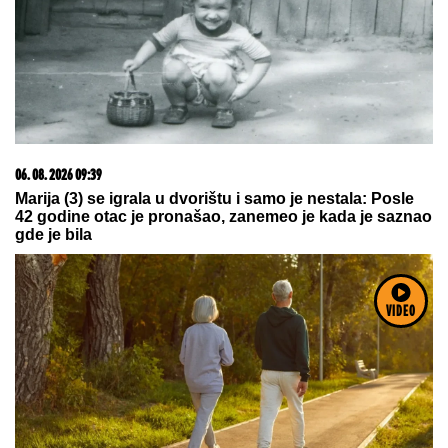
Сазнања „Политике”: Ко је поставио замку
Митрополиту Методију у Горњем Заостру
09. 07. 2026 09:20
Komfor po meri klijenata: nova linija paketa ALTA
banke
VIDEO