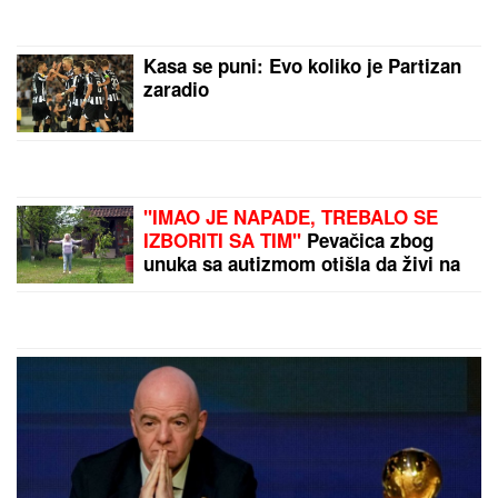
praćka u 52. godini: Otkopčala košulju i pokazala
zašto važi za jednu od najzgodnijih (Foto)
UMRO ČUVENI SLOBODAN BOBA
SPASOJEVIĆ
Obeležio karijere
narodnih pevača, bez njega srpska
kafana ne bi bila ista
VERICA RAKOČEVIĆ I VELJKO
PRAVE BAZEN U VILI NA AVALI
Imanje vredi milione, a sada podelili
snimak iz dvorišta: Bagerista uveliko
izvodi radove (Video)