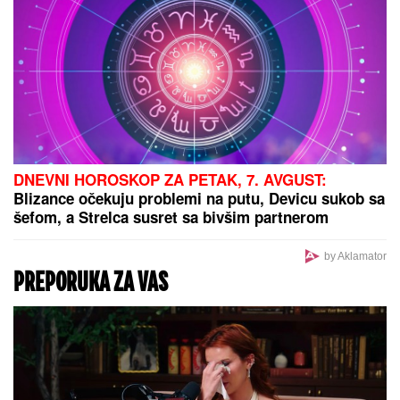
KAKAV POTEZ ARGENTINE:
Vicešampion sveta
podržao Đanija Infantina
Brat i snajka Teodore Džehverović
pazarili luks stan u Dubaiju: "Plan
nam je bio potpuno drugačiji, ali..."
SRPSKOM REPREZENTATIVCU
DEMOLIRAN AUTO
Saša Lukić bio u
inostranstvu kada su mu polupana
stakla na skupocenom "bentliju"