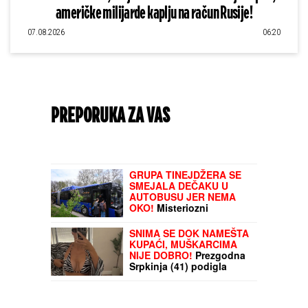
američke milijarde kaplju na račun Rusije!
07.08.2026
06:20
PREPORUKA ZA VAS
GRAĐANI, BUDITE NA OPREZU! RHMZ
izdao važna upozorenja za sve
GRUPA TINEJDŽERA SE
SMEJALA DEČAKU U
AUTOBUSU JER NEMA