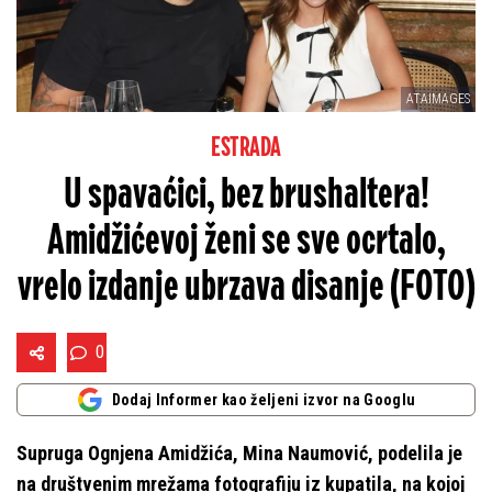
ATAIMAGES
ESTRADA
U spavaćici, bez brushaltera!
Amidžićevoj ženi se sve ocrtalo,
vrelo izdanje ubrzava disanje (FOTO)
0
Dodaj Informer kao željeni izvor na Googlu
Supruga Ognjena Amidžića, Mina Naumović, podelila je
na društvenim mrežama fotografiju iz kupatila, na kojoj