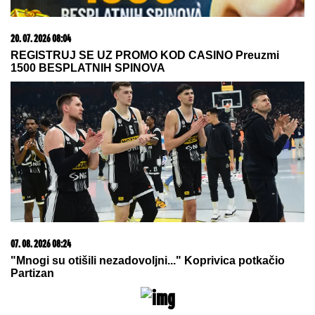
Vanja Gudelj podelila objavu o
malom Ilijanu, Anastasija odmah
reagovala
OVAJ FAKULTET JE ZAVRŠILA SARA JO
Sada uživa
na putovanjima sa Aleksejem Bjelogrlićem, a nekada
se školovala i u Italiji - OVO joj je bio problem
(FOTO) BELI LJILJANI I BELI
KOVČEG ZA UBIJENU LJUDMILU
Porodica ispratila Ruskinju koju je
ugušio turski državljanin u Borči:
Sveštenik držao opelo na Lešću