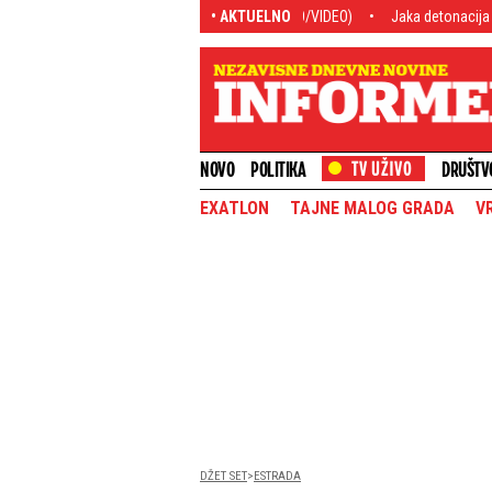
 u borbi protiv vatre (FOTO/VIDEO)
• AKTUELNO
Jaka detonacija u Rakovici: Krater usred 
NOVO
POLITIKA
DRUŠTV
EXATLON
TAJNE MALOG GRADA
V
DŽET SET
ESTRADA