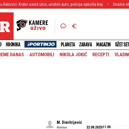
ulice, uništen auto, policija opkolila kraj
Snažne eksplozije kidaju Kijev, i
O
HRONIKA
PLANETA
ZABAVA
MAGAZIN
DŽET SE
REME DANAS
AUTOMOBILI
NIKOLA JOKIĆ
RECEPTI
VLADIM
M. Dimitrijević
11:00
22.08.2025
Novinar