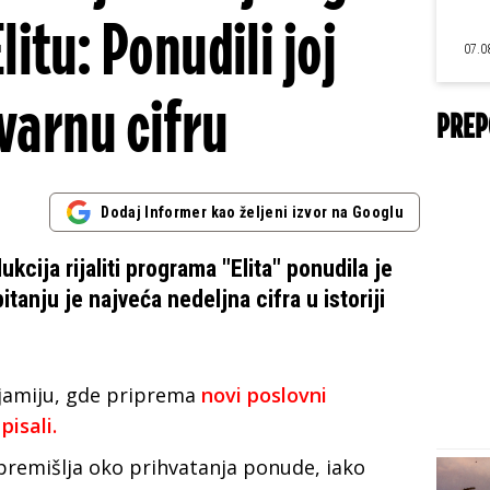
litu: Ponudili joj
07.0
varnu cifru
PREP
Dodaj Informer kao željeni izvor na Googlu
ukcija rijaliti programa "Elita" ponudila je
itanju je najveća nedeljna cifra u istoriji
jamiju
, gde priprema
novi poslovni
isali.
premišlja oko prihvatanja ponude, iako