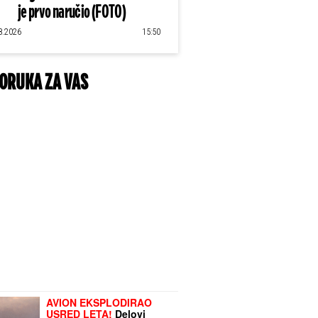
je prvo naručio (FOTO)
8.2026
15:50
ORUKA ZA VAS
AVION EKSPLODIRAO
USRED LETA!
Delovi