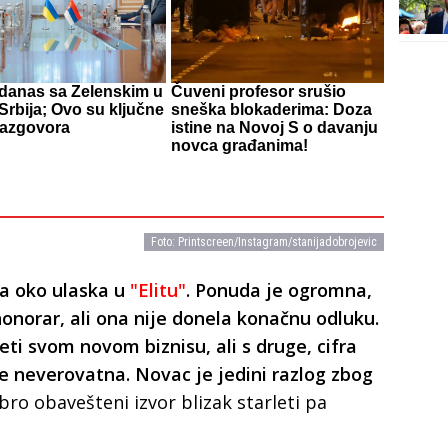
 danas sa Zelenskim u
Čuveni profesor srušio
 Srbija; Ovo su ključne
sneška blokaderima: Doza
razgovora
istine na Novoj S o davanju
novca građanima!
Foto: Printscreen/Instagram/stanijadobrojevic
ra oko ulaska u
"Elitu"
. Ponuda je ogromna,
 honorar, ali ona nije donela konačnu odluku.
eti svom novom biznisu, ali s druge, cifra
je neverovatna. Novac je jedini razlog zbog
bro obavešteni izvor blizak starleti pa