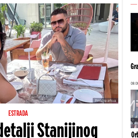
Gra
08.0
Privatna arhiva
ESTRADA
detalji Stanijinog
Orb