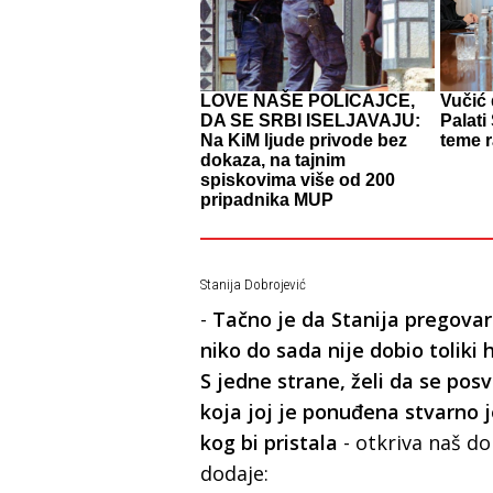
LOVE NAŠE POLICAJCE,
Vučić
DA SE SRBI ISELJAVAJU:
Palati
Na KiM ljude privode bez
teme 
dokaza, na tajnim
spiskovima više od 200
pripadnika MUP
Stanija Dobrojević
-
Tačno je da Stanija pregova
niko do sada nije dobio toliki
S jedne strane, želi da se posv
koja joj je ponuđena stvarno 
kog bi pristala
- otkriva naš do
dodaje: