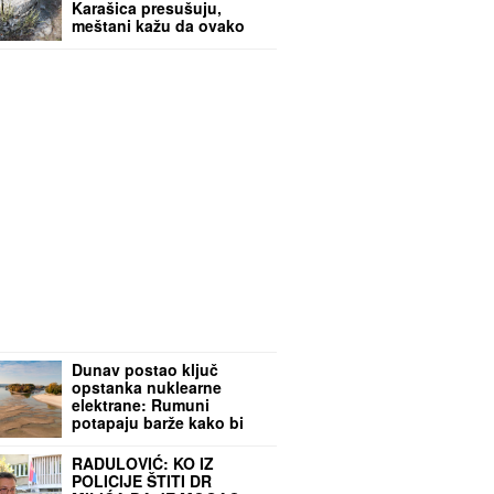
Karašica presušuju,
meštani kažu da ovako
nešto nikada nisu videli
Dunav postao ključ
opstanka nuklearne
elektrane: Rumuni
potapaju barže kako bi
podigli nivo vode
RADULOVIĆ: KO IZ
POLICIJE ŠTITI DR