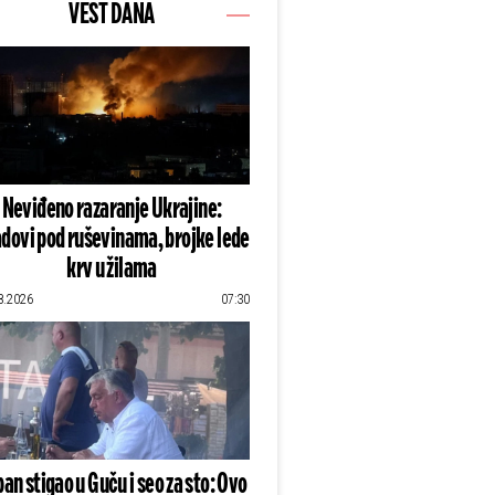
VEST DANA
Neviđeno razaranje Ukrajine:
dovi pod ruševinama, brojke lede
krv u žilama
8.2026
07:30
an stigao u Guču i seo za sto: Ovo