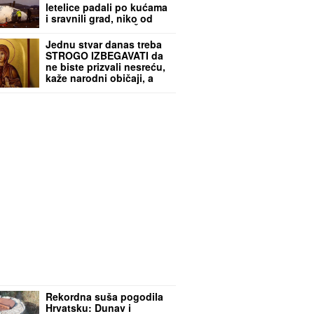
letelice padali po kućama
i sravnili grad, niko od
270 ljudi NIJE PREŽIVEO:
Noć kada je nebo gorelo
Jednu stvar danas treba
STROGO IZBEGAVATI da
ne biste prizvali nesreću,
kaže narodni običaji, a
ova MOLITVA donosi
ogroman mir i blagoslov:
Slavi se SVETA PETKA
TRNOVA
Rekordna suša pogodila
Hrvatsku: Dunav i