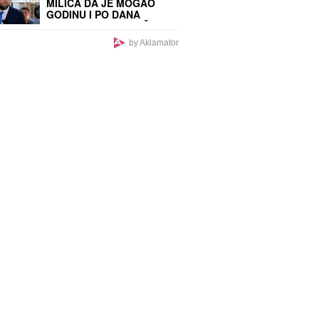
MILIĆA DA JE MOGAO
GODINU I PO DANA
NELEGALNO DA DRŽI
ARSENAL ORUŽJA U
by Aklamator
SVOM POSEDU