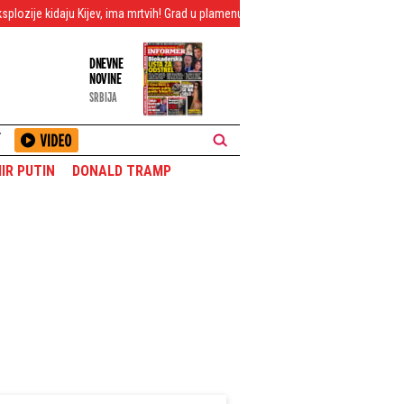
ma mrtvih! Grad u plamenu, nebo gori kao da je kraj sveta
Patosiranje blokad
DNEVNE
NOVINE
SRBIJA
T
IR PUTIN
DONALD TRAMP