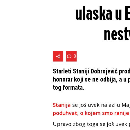
ulaska u E
nest
0
Starleti Staniji Dobrojević prod
honorar koji se ne odbija, a u p
tog formata.
Stanija
se još uvek nalazi u Ma
poduhvat, o kojem smo ranije p
Upravo zbog toga se još uvek 