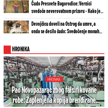
Čudo Presvete Bogorodice: Vernici
svedoče neverovatnom prizoru - Kako je
ovo moguće? (FOTO)
Devojčicu doveli na Ostrog da umre, a
onda se desilo čudo: Svedočenje monaha o
isceljenju devojčice
HRONIKA
HRONIKA
Pao Novopazarac zbog falsifikovane
robe: Zaplenjena kopija brendirane