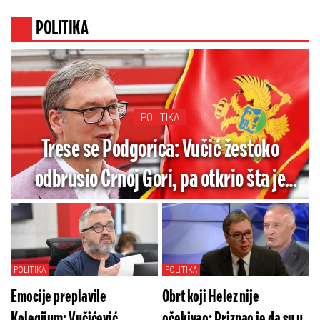
POLITIKA
POLITIKA
Trese se Podgorica: Vučić žestoko
odbrusio Crnoj Gori, pa otkrio šta je
jedino godinama tražio od te zemlje
POLITIKA
POLITIKA
Emocije preplavile
Obrt koji Helez nije
Kolegijum: Vučićević
očekivao: Priznao je da su u