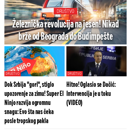
DRUŠTVO
Železnička revolucija na jesen! Nikad
brže od Beograda do Budimpešte
DRUŠTVO
DRUŠTVO
Dok Srbija "gori", stiglo
Hitno! Oglasio se Dačić:
upozorenje za zimu! Super El
Intervencija je u toku
Ninjo razvija ogromnu
(VIDEO)
snagu: Evo šta nas čeka
posle tropskog pakla