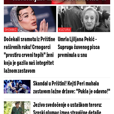
Pogledajte koliko je jezivo (VIDEO)
SHOWBIZ
KULTURA
Dočekali sramotu iz Prištine
Umrla Ljiljana Pekić -
raširenih ruku! Crnogorci
Supruga čuvenog pisca
"prostiru crveni tepih" ženi
preminula u snu
koja je gazila naš integritet
lažnom zastavom
Skandal u Prištini! Kejti Peri mahala
zastavom lažne države: "Pukla je odavno!"
Jezivo svedočenje o ustaškom teroru:
Srpski glumac izneo stravične detalje