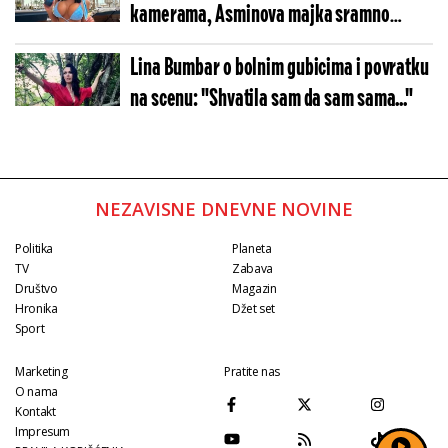
kamerama, Asminova majka sramno
izvređala Maju (VIDEO)
Lina Bumbar o bolnim gubicima i povratku
na scenu: "Shvatila sam da sam sama..."
NEZAVISNE DNEVNE NOVINE
Politika
Planeta
TV
Zabava
Društvo
Magazin
Hronika
Džet set
Sport
Marketing
Pratite nas
O nama
Kontakt
Impresum