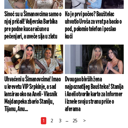
Sinoć su u Šimanovcima samo o
Ko je prvi počeo? Bauštelac
njoj pričali! Valjevska Barbika
uhvatio Uroša za vrat pa bacio o
pre podne kuca račune u
pod, polomio telefon i poslao
pečenjari, a uveče sija u zlatu
kući
Uhvaćeni u Šimanovcima! Imao
Dvougao bivših žena
u krevetu VIP Srpkinje, a sad
najpoznatijeg Bauštelca! Stanija
lansirao oko na Aneli - Vlasnik
i Aneli otvorile karte za Informer
Majdanpeka zbario Staniju,
i iznele svoju stranu priče o
Tijanu, Anu...
aferama
1
2
3
25
>
...