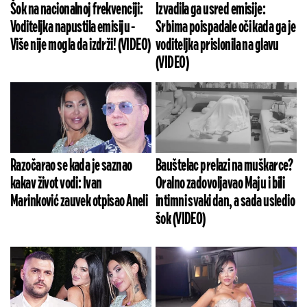
Šok na nacionalnoj frekvenciji:
Izvadila ga usred emisije:
Voditeljka napustila emisiju -
Srbima poispadale oči kada ga je
Više nije mogla da izdrži! (VIDEO)
voditeljka prislonila na glavu
(VIDEO)
Razočarao se kada je saznao
Bauštelac prelazi na muškarce?
kakav život vodi: Ivan
Oralno zadovoljavao Maju i bili
Marinković zauvek otpisao Aneli
intimni svaki dan, a sada usledio
šok (VIDEO)