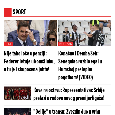
(FOTO)
SPORT
TENIS
PARTIZAN
Nije tako loše u penziji:
Konačno i Demba Sek:
Federer letuje u komšiluku,
Senegalac razbio egal u
a tu je i skupocena jahta!
Humskoj prelepim
pogotkom! (VIDEO)
Kuva na ostrvu: Reprezentativac Srbije
prelazi u redove novog premijerligaša!
"Delije" u transu: Zvezdin duo u vrhu