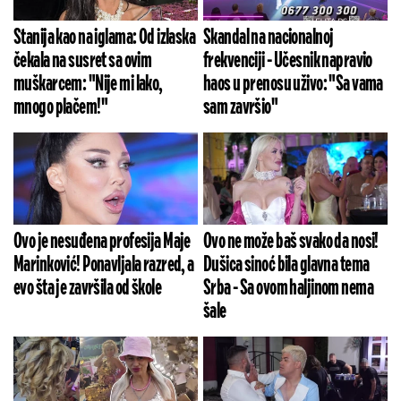
Stanija kao na iglama: Od izlaska
Skandal na nacionalnoj
čekala na susret sa ovim
frekvenciji - Učesnik napravio
muškarcem: "Nije mi lako,
haos u prenosu uživo: "Sa vama
mnogo plačem!"
sam završio"
Ovo je nesuđena profesija Maje
Ovo ne može baš svako da nosi!
Marinković! Ponavljala razred, a
Dušica sinoć bila glavna tema
evo šta je završila od škole
Srba - Sa ovom haljinom nema
šale