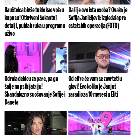
Bauštelca bivše tukle kao vola u
Da li je ovo ista osoba? Ovako je
kupusu! Otkriveni šokantni
Sofija Janićijević izgledala pre
detalji, pukla bruka u programu
estetskih operacija (FOTO)
uživo
Odrala dekicu za pare, pa ga
Od cifre će vam se zavrteti u
šalje na psihijatriju!
glavi! Evo koliko je Janjuš
Skandalozno suočavanje Sofije i
zaradio za 10 meseci u Eliti
Daneta