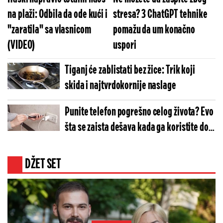
na plaži: Odbila da ode kući i
stresa? 3 ChatGPT tehnike
"zaratila" sa vlasnicom
pomažu da um konačno
(VIDEO)
uspori
Tiganj će zablistati bez žice: Trik koji
skida i najtvrdokornije naslage
Punite telefon pogrešno celog života? Evo
šta se zaista dešava kada ga koristite dok
je na punjaču
DŽET SET