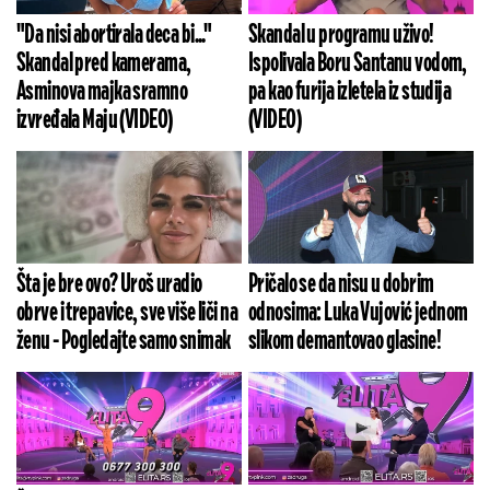
"Da nisi abortirala deca bi..."
Skandal u programu uživo!
Skandal pred kamerama,
Ispolivala Boru Santanu vodom,
Asminova majka sramno
pa kao furija izletela iz studija
izvređala Maju (VIDEO)
(VIDEO)
Šta je bre ovo? Uroš uradio
Pričalo se da nisu u dobrim
obrve i trepavice, sve više liči na
odnosima: Luka Vujović jednom
ženu - Pogledajte samo snimak
slikom demantovao glasine!