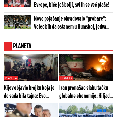
Evrope, biće još bolji, svi ih se već plaše!
Novo pojačanje obradovalo "grobare":
Voleo bih da ostanem u Humskoj, jedva
čekam derbi!
PLANETA
PLANETA
PLANETA
Kijev objavio brojku koja je
Iran pronašao slabu tačku
do sada bila tajna: Evo
globalne ekonomije: Hiljade
koliko stranih plaćenika
milijardi biće spržene,
trenutno ratuje protiv
Teheran sada sve drži u šaci