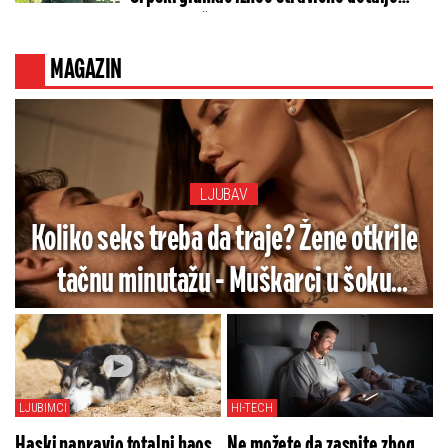
golgote – Četiri godine pakla i kolona
smrti!
MAGAZIN
LJUBAV
Koliko seks treba da traje? Žene otkrile
tačnu minutažu - Muškarci u šoku
(ANKETA)
LJUBIMCI
HI-TECH
Haski napravio totalni haos
Ne možete da zaspite zbog