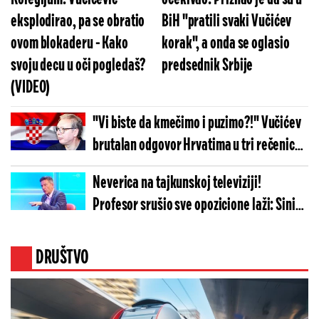
eksplodirao, pa se obratio
BiH "pratili svaki Vučićev
ovom blokaderu - Kako
korak", a onda se oglasio
svoju decu u oči pogledaš?
predsednik Srbije
(VIDEO)
"Vi biste da kmečimo i puzimo?!" Vučićev
brutalan odgovor Hrvatima u tri rečenice:
Zaboravite te dane... (FOTO)
Neverica na tajkunskoj televiziji!
Profesor srušio sve opozicione laži: Siniša
Mali je u pravu, novca u budžetu ima...
(VIDEO)
DRUŠTVO