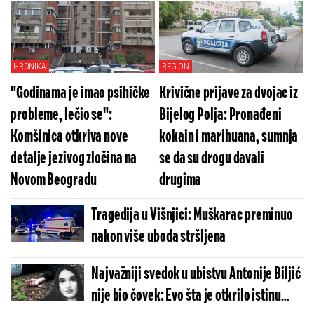
robe vredna više od 13,6 miliona dinara
HRONIKA
REGION
"Godinama je imao psihičke
Krivične prijave za dvojac iz
probleme, lečio se":
Bijelog Polja: Pronađeni
Komšinica otkriva nove
kokain i marihuana, sumnja
detalje jezivog zločina na
se da su drogu davali
Novom Beogradu
drugima
Tragedija u Višnjici: Muškarac preminuo
nakon više uboda stršljena
Najvažniji svedok u ubistvu Antonije Biljić
nije bio čovek: Evo šta je otkrilo istinu