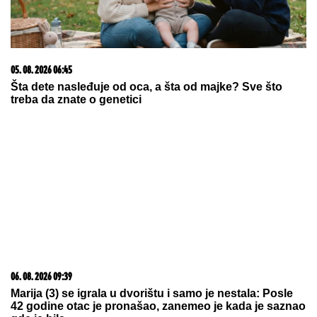
05. 08. 2026 06:45
Šta dete nasleđuje od oca, a šta od majke? Sve što
treba da znate o genetici
06. 08. 2026 09:39
Marija (3) se igrala u dvorištu i samo je nestala: Posle
42 godine otac je pronašao, zanemeo je kada je saznao