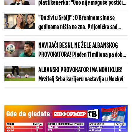
plastikanerka: "Ono nije moguće postići
prirodnim putem"
"On živi u Srbiji": O Breninom sinu se
godinama ništa ne zna, Prijovićka sad
otrkila šta je s njim
NAVIJAČI BESNI, NE ŽELE ALBANSKOG
PROVOKATORA! Plaćen 11 miliona pa dobio
brutalnu poruku
ALBANSKI PROVOKATOR IMA NOVI KLUB!
Mrzitelj Srba karijeru nastavlja u Moskvi