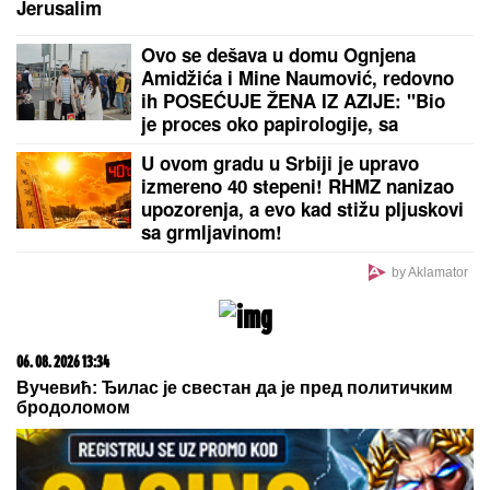
Jerusalim
Ovo se dešava u domu Ognjena
Amidžića i Mine Naumović, redovno
ih POSEĆUJE ŽENA IZ AZIJE: "Bio
je proces oko papirologije, sa
Perunom ne može da pomogne"
U ovom gradu u Srbiji je upravo
izmereno 40 stepeni! RHMZ nanizao
upozorenja, a evo kad stižu pljuskovi
sa grmljavinom!
by Aklamator
06. 08. 2026 13:34
Вучевић: Ђилас је свестан да је пред политичким
бродоломом