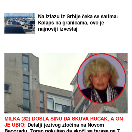
(Foto)
Na izlazu iz Srbije čeka se satima:
Kolaps na granicama, ovo je
najnoviji izveštaj
MILKA (82) DOŠLA SINU DA SKUVA RUČAK, A ON
JE UBIO:
Detalji jezivog zločina na Novom
Beogradu, Zoran pokušao da skoči sa terase na 7.