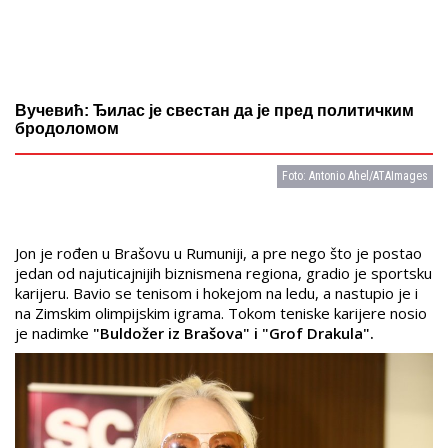
Вучевић: Ђилас је свестан да је пред политичким
бродоломом
Foto: Antonio Ahel/ATAImages
Jon je rođen u Brašovu u Rumuniji, a pre nego što je postao
jedan od najuticajnijih biznismena regiona, gradio je sportsku
karijeru. Bavio se tenisom i hokejom na ledu, a nastupio je i
na Zimskim olimpijskim igrama. Tokom teniske karijere nosio
je nadimke
"Buldožer iz Brašova" i "Grof Drakula".