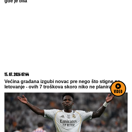
gde je bila
15. 07. 2026 07:44
Većina građana izgubi novac pre nego što stigne na
letovanje - ovih 7 troškova skoro niko ne planira
VIDEO