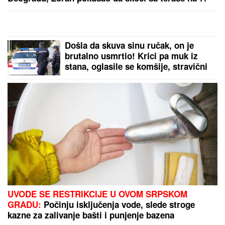
spratu
Došla da skuva sinu ručak, on je
brutalno usmrtio! Krici pa muk iz
stana, oglasile se komšije, stravični
detalji ubistva na Novom Beogradu
UVODE SE RESTRIKCIJE U OVOM SRPSKOM
GRADU:
Počinju isključenja vode, slede stroge
kazne za zalivanje bašti i punjenje bazena