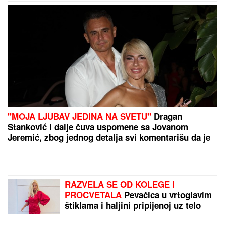
"MOJA LJUBAV JEDINA NA SVETU"
Dragan
Stanković i dalje čuva uspomene sa Jovanom
Jeremić, zbog jednog detalja svi komentarišu da je
nije preboleo
RAZVELA SE OD KOLEGE I
PROCVETALA
Pevačica u vrtoglavim
štiklama i haljini pripijenoj uz telo
pokazala figuru nakon dva porođaj