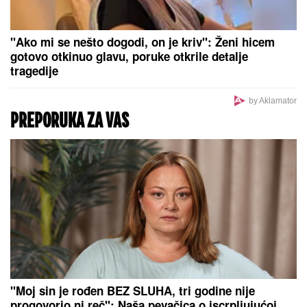
"Ako mi se nešto dogodi, on je kriv": Ženi hicem
gotovo otkinuo glavu, poruke otkrile detalje
tragedije
by Aklamator
PREPORUKA ZA VAS
"Moj sin je rođen BEZ SLUHA, tri godine nije
progovorio ni reč": Naša pevačica o iscrpljujućoj