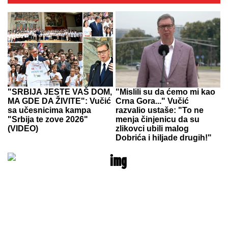
"SRBIJA JESTE VAŠ DOM,
"Mislili su da ćemo mi kao
MA GDE DA ŽIVITE": Vučić
Crna Gora..." Vučić
sa učesnicima kampa
razvalio ustaše: "To ne
"Srbija te zove 2026"
menja činjenicu da su
(VIDEO)
zlikovci ubili malog
Dobrića i hiljade drugih!"