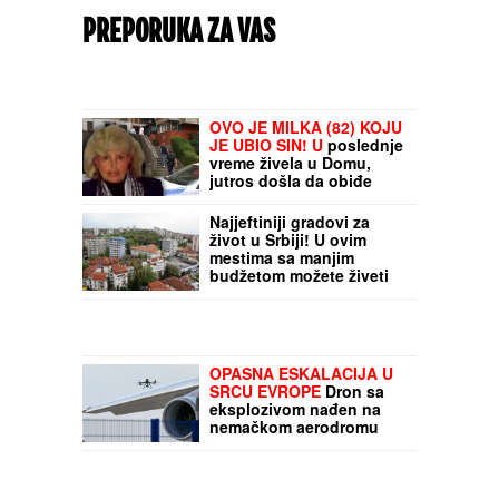
PREPORUKA ZA VAS
OVO JE MILKA (82) KOJU
JE UBIO SIN! U
poslednje
vreme živela u Domu,
jutros došla da obiđe
sina, a on je TUKAO DO
SMRTI! (FOTO, VIDEO)
Najjeftiniji gradovi za
život u Srbiji! U ovim
mestima sa manjim
budžetom možete živeti
odlično: Mesečni
troškovi drastično manji
OPASNA ESKALACIJA U
SRCU EVROPE
Dron sa
eksplozivom nađen na
nemačkom aerodromu
podigao UZBUNU, sve
službe na nogama: Ko je
bio iza upravljača