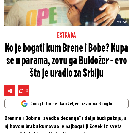
Insajder
ESTRADA
Ko je bogati kum Brene i Bobe? Kupa
se u parama, zovu ga Buldožer - evo
šta je uradio za Srbiju
0
Dodaj Informer kao željeni izvor na Googlu
Brenina i Bobina "svadba decenije" i dalje budi pažnju, a
njihovom braku kumovao je najbogatiji čovek iz sveta