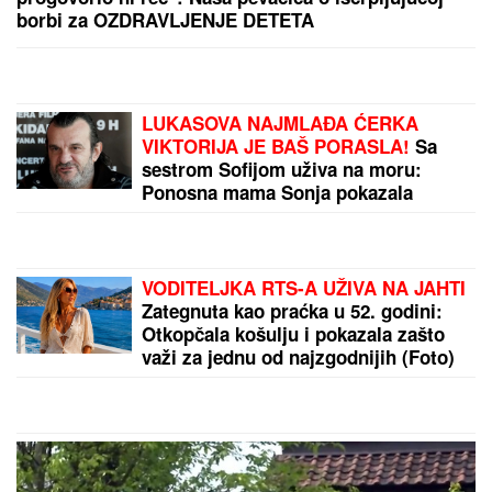
borbi za OZDRAVLJENJE DETETA
LUKASOVA NAJMLAĐA ĆERKA
VIKTORIJA JE BAŠ PORASLA!
Sa
sestrom Sofijom uživa na moru:
Ponosna mama Sonja pokazala
fotke, puno joj srce
VODITELJKA RTS-A UŽIVA NA JAHTI
Zategnuta kao praćka u 52. godini:
Otkopčala košulju i pokazala zašto
važi za jednu od najzgodnijih (Foto)