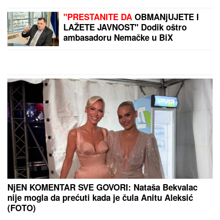
"PRESTANITE DA
OBMANjUJETE I
LAŽETE JAVNOST" Dodik oštro
ambasadoru Nemačke u BiX
NjEN KOMENTAR SVE GOVORI: Nataša Bekvalac
nije mogla da prećuti kada je čula Anitu Aleksić
(FOTO)