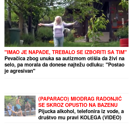
"IMAO JE NAPADE, TREBALO SE IZBORITI SA TIM"
Pevačica zbog unuka sa autizmom otišla da živi na
selo, pa morala da donese najtežu odluku: "Postao
je agresivan"
(PAPARACO) MIODRAG RADONJIĆ
SE SKROZ OPUSTIO NA BAZENU
Pijucka alkohol, telefonira iz vode, a
društvo mu pravi KOLEGA (VIDEO)