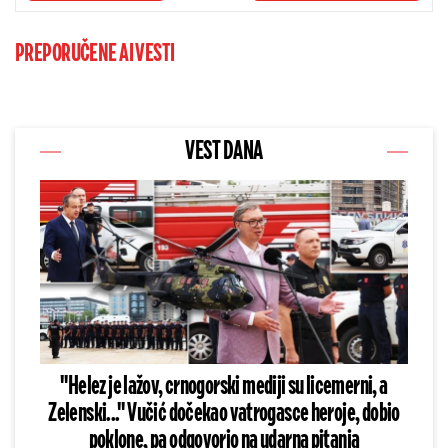
PREPORUČENE AI VESTI
VEST DANA
"Helez je lažov, crnogorski mediji su licemerni, a
Zelenski..." Vučić dočekao vatrogasce heroje, dobio
poklone, pa odgovorio na udarna pitanja