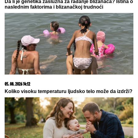
Da li je genetika zaslužna za rađanje blizanaca? Istina o
naslednim faktorima i blizanačkoj trudnoći
05. 08. 2026 14:12
Koliko visoku temperaturu ljudsko telo može da izdrži?