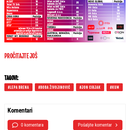
PROČITAJTE JOŠ
TAGOVI:
LEPA BRENA
BOBA ŽIVOJINOVIĆ
JON CIRJAK
KUM
Komentari
0 komentara
Pošaljite komentar