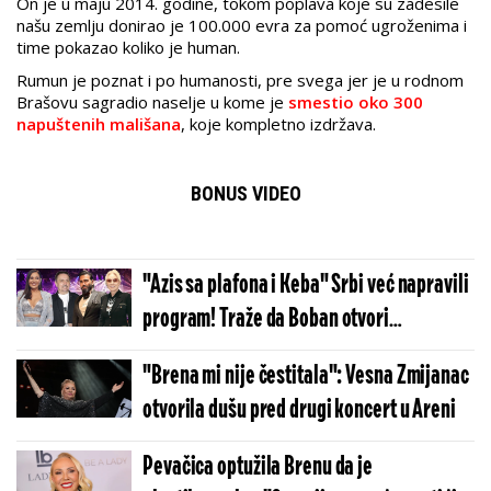
On je u maju 2014. godine, tokom poplava koje su zadesile
našu zemlju donirao je 100.000 evra za pomoć ugroženima i
time pokazao koliko je human.
Rumun je poznat i po humanosti, pre svega jer je u rodnom
Brašovu sagradio naselje u kome je
smestio oko 300
napuštenih mališana
, koje kompletno izdržava.
BONUS VIDEO
"Azis sa plafona i Keba" Srbi već napravili
program! Traže da Boban otvori
Evroviziju, a Ceca i Brena da...
"Brena mi nije čestitala": Vesna Zmijanac
otvorila dušu pred drugi koncert u Areni
Pevačica optužila Brenu da je