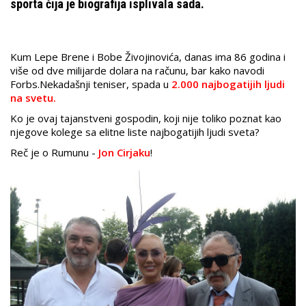
sporta čija je biografija isplivala sada.
Kum Lepe Brene i Bobe Živojinovića, danas ima 86 godina i
više od dve milijarde dolara na računu, bar kako navodi
Forbs.Nekadašnji teniser, spada u
2.000 najbogatijih ljudi
na svetu.
Ko je ovaj tajanstveni gospodin, koji nije toliko poznat kao
njegove kolege sa elitne liste najbogatijih ljudi sveta?
Reč je o Rumunu -
Jon Cirjaku
!