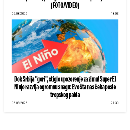
(FOTO/VIDEO)
06.08.2026
18:03
Dok Srbija "gori", stiglo upozorenje za zimu! Super El
Ninjo razvija ogromnu snagu: Evo šta nas čeka posle
tropskog pakla
06.08.2026
21:30