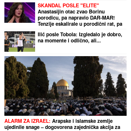
SKANDAL POSLE "ELITE"
Anastasijin otac zvao Borinu
porodicu, pa napravio DAR-MAR!
Tenzije eskalirale u porodični rat, pa
usledio OBRT
Ilić posle Tobola: Izgledalo je dobro,
na momente i odlično, ali...
ALARM ZA IZRAEL:
Arapske i islamske zemlje
ujedinile snage – dogovorena zajednička akcija za