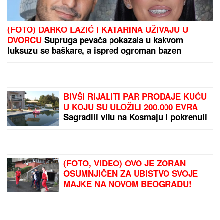
(FOTO) DARKO LAZIĆ I KATARINA UŽIVAJU U
DVORCU
Supruga pevača pokazala u kakvom
luksuzu se baškare, a ispred ogroman bazen
BIVŠI RIJALITI PAR PRODAJE KUĆU
U KOJU SU ULOŽILI 200.000 EVRA
Sagradili vilu na Kosmaju i pokrenuli
biznis, a sada im hitno treba novac:
"To je razlog prodaje"
(FOTO, VIDEO) OVO JE ZORAN
OSUMNJIČEN ZA UBISTVO SVOJE
MAJKE NA NOVOM BEOGRADU!
Policija ga izvela bosog, KRVAVIH
nogu sa lisicama na rukama, ušao u
kola Hitne pomoći