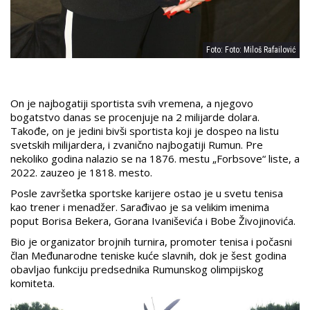
Foto: Foto: Miloš Rafailović
On je najbogatiji sportista svih vremena, a njegovo
bogatstvo danas se procenjuje na 2 milijarde dolara.
Takođe, on je jedini bivši sportista koji je dospeo na listu
svetskih milijardera, i zvanično najbogatiji Rumun. Pre
nekoliko godina nalazio se na 1876. mestu „Forbsove“ liste, a
2022. zauzeo je 1818. mesto.
Posle završetka sportske karijere ostao je u svetu tenisa
kao trener i menadžer. Sarađivao je sa velikim imenima
poput Borisa Bekera, Gorana Ivaniševića i Bobe Živojinovića.
Bio je organizator brojnih turnira, promoter tenisa i počasni
član Međunarodne teniske kuće slavnih, dok je šest godina
obavljao funkciju predsednika Rumunskog olimpijskog
komiteta.