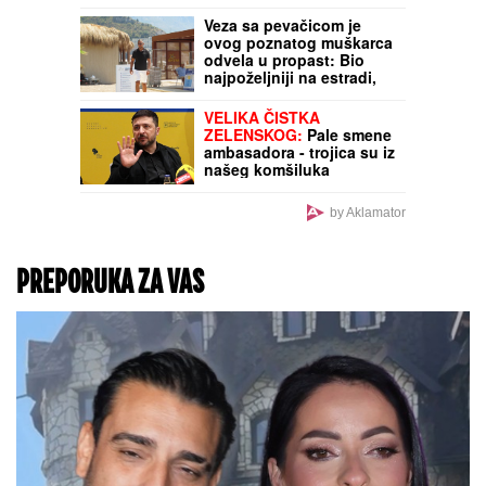
Veza sa pevačicom je
ovog poznatog muškarca
odvela u propast: Bio
najpoželjniji na estradi,
pa se odselio iz Srbije
VELIKA ČISTKA
ZELENSKOG:
Pale smene
ambasadora - trojica su iz
našeg komšiluka
by Aklamator
PREPORUKA ZA VAS