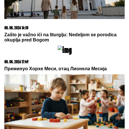
SKINULA SE ANA SEVIĆ
Ukrstila bikini, pa mamila
poglede na plaži: Ovakvu je retko viđamo (Foto)
GOCA BOŽINOVSKA SA
PORODICOM U GRČKOJ!
Snajka
Bojana grmi u kupaćem, pevačica se
sunča: Oglasila se sa jahte, ovako se
baškare (FOTO)
Jednu stvar danas treba STROGO
IZBEGAVATI da ne biste prizvali
nesreću, kaže narodni običaji, a ova