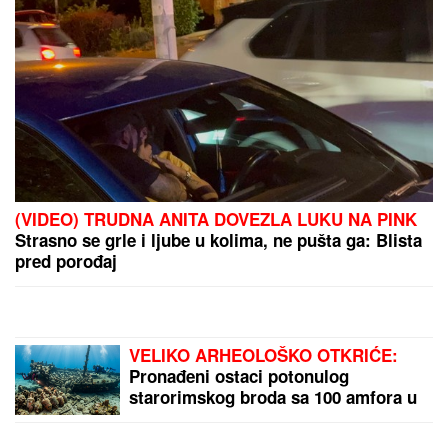
PREPORUKA ZA VAS
(FOTO) "MAJA SVE PLAĆA"
Asmin priznao šta se
dešava nakon rijalitija, ne odvaja se od
Marinkovićeve: Priznali kakav im je odnos nakon
skandala