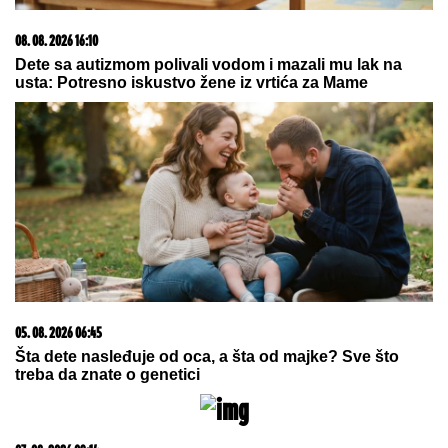
MOLITVA donosi ogroman mir i
blagoslov: Slavi se SVETA PETKA
TRNOVA
Sijena Miler rodila dvoje dece 15 godina mlađem, pa
otkrila ono o ČEMU JE ĆUTALA MESECIMA:
Jednom fotografijom stavila tačku na nagađanja
BIVŠI TRENER PARTIZANA:
Sramota
me je...