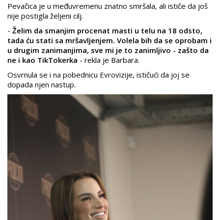
Pevačica je u međuvremenu znatno smršala, ali ističe da još
nije postigla željeni cilj.
-
Želim da smanjim procenat masti u telu na 18 odsto,
tada ću stati sa mršavljenjem. Volela bih da se oprobam i
u drugim zanimanjima, sve mi je to zanimljivo - zašto da
ne i kao TikTokerka
- rekla je Barbara.
Osvrnula se i na pobednicu Evrovizije, ističući da joj se
dopada njen nastup.