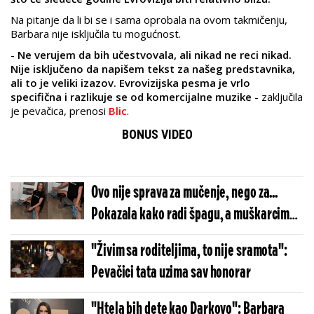
Na pitanje da li bi se i sama oprobala na ovom takmičenju,
Barbara nije isključila tu mogućnost.
-
Ne verujem da bih učestvovala, ali nikad ne reci nikad.
Nije isključeno da napišem tekst za našeg predstavnika,
ali to je veliki izazov. Evrovizijska pesma je vrlo
specifična i razlikuje se od komercijalne muzike
- zaključila
je pevačica, prenosi
Blic
.
BONUS VIDEO
Ovo nije sprava za mučenje, nego za...
Pokazala kako radi špagu, a muškarcima
pale vilice (VIDEO)
"Živim sa roditeljima, to nije sramota":
Pevačici tata uzima sav honorar
"Htela bih dete kao Darkovo": Barbara