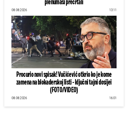
plenumaši precrtali
08.08.2026
13:11
Procurio novi spisak! Vučićević otkrio ko je kome
zamena na blokaderskoj listi - ključni tajni dosijei
(FOTO/VIDEO)
08.08.2026
16:01