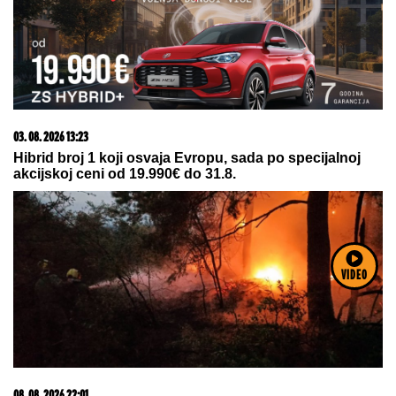
08. 08. 2026 16:10
Zašto je važno ići na liturgiju: Nedeljom se porodica
okuplja pred Bogom
08. 08. 2026 17:49
Преминуо Хорхе Меси, отац Лионела Месија
VIDEO