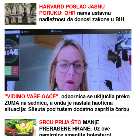
Radila je u Dinamu, sa Škotima ispisala istoriju, sad
preuzela „đavolice“ zarad titule...