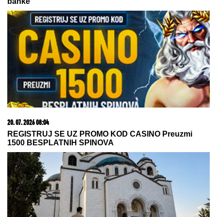
DALILA DRAGOJEVIĆ ŽELI U ELITU
10
Otkrila pod kojim uslovima bi
ušla, cifra je ogromna: Spomenula i
skandal sa Dragojevićem
"Ocu ne mogu da oprostim, i danas
osećam njegov kaiš, a REČI MOJE
MAJKE SVE GOVORE": Anica
Milenković za podkast "Životna
priča" o bolnom odrastanju