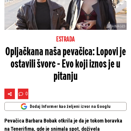
ATAIMAGES
ESTRADA
Opljačkana naša pevačica: Lopovi je
ostavili švorc - Evo koji iznos je u
pitanju
0
Dodaj Informer kao željeni izvor na Googlu
Pevačica Barbara Bobak otkrila je da je tokom boravka
na Tenerifima, gde je snimala spot, doživela