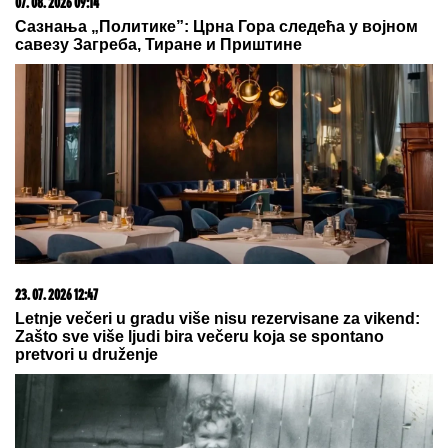
HARVARD POSLAO JASNU
PORUKU: OHR
nema ustavnu
nadležnost da donosi zakone u BiH
"VIDIMO VAŠE GAĆE",
odbornica se uključila preko
ZUMA na sednicu, a onda je nastala haotična
situacija: Sileuta pod tušem dodatno zapržila čorbu
SRCU PRIJA ŠTO
MANjE
PRERAĐENE HRANE: Uz ove
namirnice smanjite holesterol,