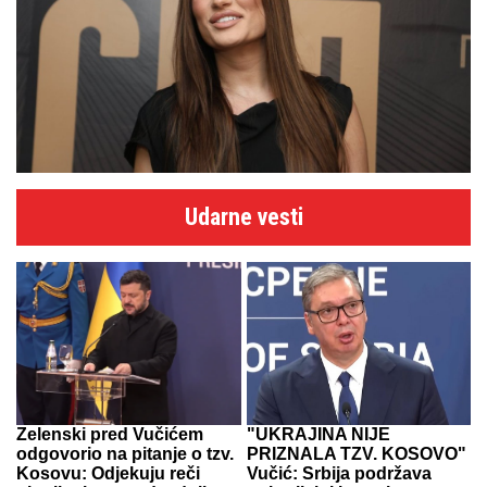
Udarne vesti
Zelenski pred Vučićem
"UKRAJINA NIJE
odgovorio na pitanje o tzv.
PRIZNALA TZV. KOSOVO"
Kosovu: Odjekuju reči
Vučić: Srbija podržava