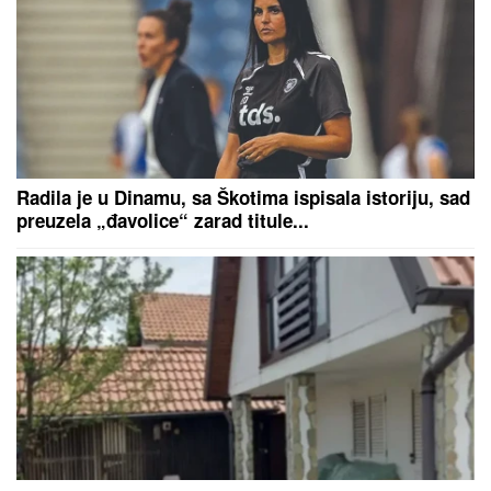
(VIDEO) TRUDNA ANITA DOVEZLA LUKU NA PINK
Strasno se grle i ljube u kolima, ne pušta ga: Blista
pred porođaj