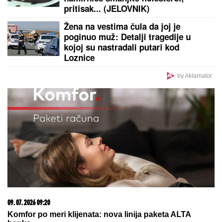
Pevačica sinu ostavlja stan od 150 kvadrata, a
skuplja stvari pored kontejnera: "Nije me sramota"
by Aklamator
PREPORUKA ZA VAS
PRVI SNIMAK TEE TAIROVIĆ I MUŽA NAKON
SAOBRAĆAJKE!
Uhvaćeni zajedno u Budvi: Ivan sa
ZAVOJEM preko celog stopala, a evo kako pevačica
izgleda nakon udesa u Crnoj Gori