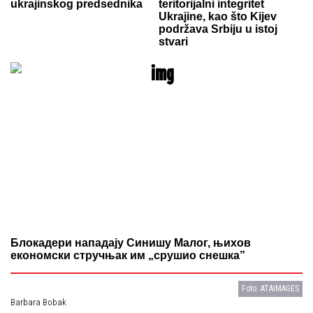
ukrajinskog predsednika
teritorijalni integritet
Ukrajine, kao što Kijev
podržava Srbiju u istoj
stvari
Блокадери нападају Синишу Малог, њихов
економски стручњак им „срушио снешка”
Foto: ATAIMAGES
Barbara Bobak