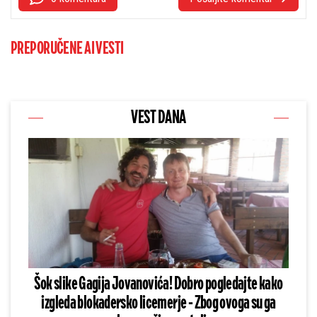
PREPORUČENE AI VESTI
VEST DANA
Šok slike Gagija Jovanovića! Dobro pogledajte kako
izgleda blokadersko licemerje - Zbog ovoga su ga