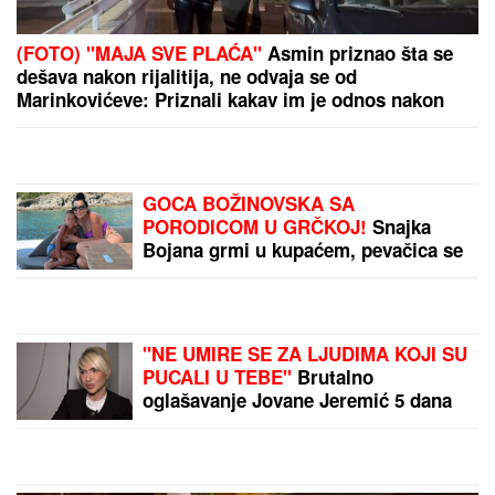
RASKINULI TEODORA I
BEBICA
Ostavila ga
nakon izlaska iz Elite 9 i
uzela sve stvari: Ovo su
detalji
(FOTO, VIDEO) "ZAČUO
SE HUK, A ONDA JE
PEPEO POČEO DA PADA
PO NAMA"
Meštani
snimili KATAKLIZMIČNI
prizor kod Deliblatske
by Aklamator
peščare: "Životinje beže
na sve strane"