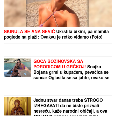
NESREĆA U NEMAČKOJ:
Eksplozija gasa u kampu
na festivalu Taubertal, povređeno deset ljudi