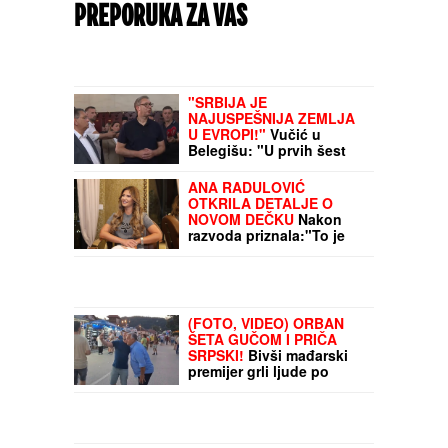
PREPORUKA ZA VAS
"SRBIJA JE
NAJUSPEŠNIJA ZEMLJA
U EVROPI!"
Vučić u
Belegišu: "U prvih šest
meseci smo prvi po stopi
rasta" (VIDEO)
ANA RADULOVIĆ
OTKRILA DETALJE O
NOVOM DEČKU
Nakon