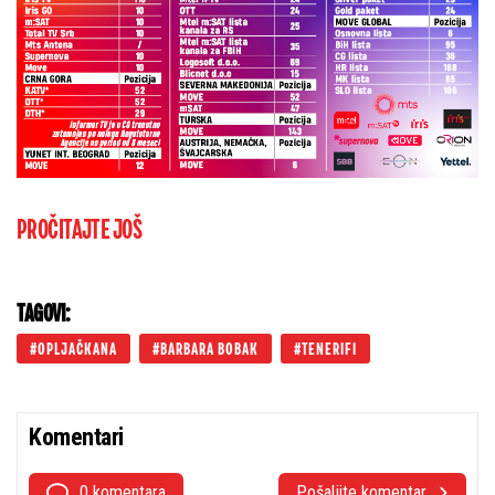
PROČITAJTE JOŠ
TAGOVI:
OPLJAČKANA
BARBARA BOBAK
TENERIFI
Komentari
0 komentara
Pošaljite komentar