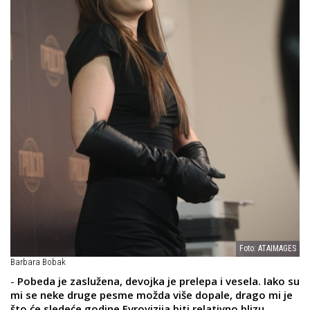
Foto: ATAIMAGES
Barbara Bobak
-
Pobeda je zaslužena, devojka je prelepa i vesela. Iako su
mi se neke druge pesme možda više dopale, drago mi je
što će sledeće godine Evrovizija biti relativno blizu.