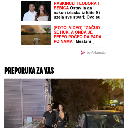
razvoda priznala:"To je
nešto najvrednije",
progovorila o
romantičnom gestu koji
joj je priredio: "Sve je
sam uradio"
(FOTO, VIDEO) ORBAN
ŠETA GUČOM I PRIČA
SRPSKI!
Bivši mađarski
premijer grli ljude po
šetalištu: "On je čovek
legenda"