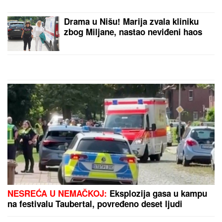
GOCA BOŽINOVSKA SA
PORODICOM U GRČKOJ!
Snajka
Bojana grmi u kupaćem, pevačica se
sunča: Oglasila se sa jahte, ovako se
baškare (FOTO)