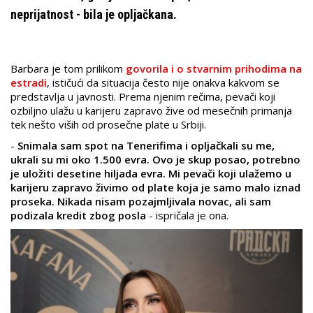
neprijatnost - bila je opljačkana.
Barbara je tom prilikom
govorila i o stvarnim prihodima na
estradi
, ističući da situacija često nije onakva kakvom se
predstavlja u javnosti. Prema njenim rečima, pevači koji
ozbiljno ulažu u karijeru zapravo žive od mesečnih primanja
tek nešto viših od prosečne plate u Srbiji.
-
Snimala sam spot na Tenerifima i opljačkali su me,
ukrali su mi oko 1.500 evra. Ovo je skup posao, potrebno
je uložiti desetine hiljada evra. Mi pevači koji ulažemo u
karijeru zapravo živimo od plate koja je samo malo iznad
proseka. Nikada nisam pozajmljivala novac, ali sam
podizala kredit zbog posla
- ispričala je ona.