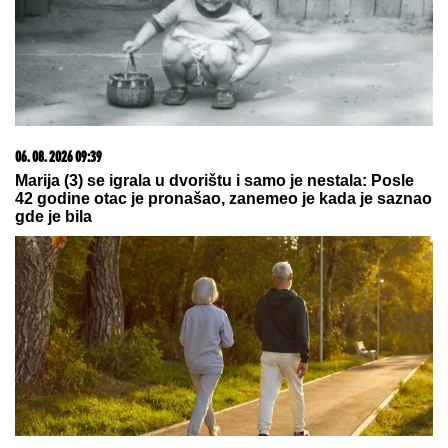
pritisak... (JELOVNIK)
Žena na vestima čula da joj je
poginuo muž: Detalji tragedije u
kojoj su nastradali putari kod
Loznice
by Aklamator
09. 07. 2026 09:20
Komfor po meri klijenata: nova linija paketa ALTA