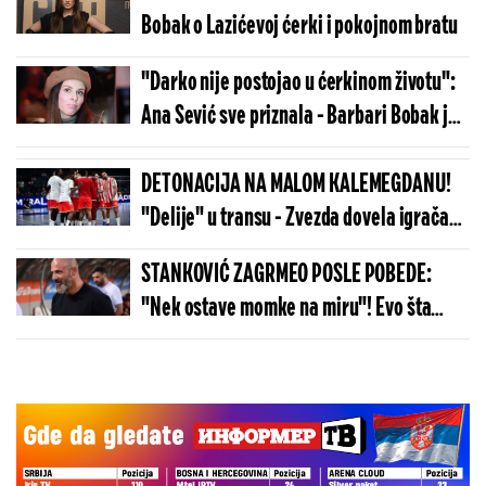
Bobak o Lazićevoj ćerki i pokojnom bratu
"Darko nije postojao u ćerkinom životu":
Ana Sević sve priznala - Barbari Bobak je
beskrajno zahvalna
DETONACIJA NA MALOM KALEMEGDANU!
"Delije" u transu - Zvezda dovela igrača
Real Madrida!
STANKOVIĆ ZAGRMEO POSLE POBEDE:
"Nek ostave momke na miru"! Evo šta
kaže o isključenju golmana!