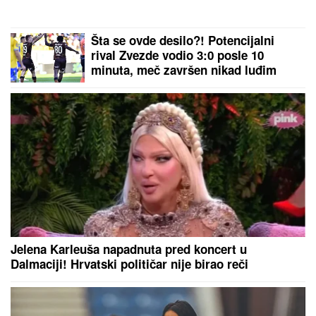
"NE UMIRE SE ZA LJUDIMA KOJI SU
PUCALI U TEBE"
Brutalno
oglašavanje Jovane Jeremić 5 dana
nakon veridbe Dragana Stankovića:
"Znali su šta rade"