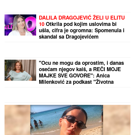
Drama u Nišu! Marija zvala kliniku
zbog Miljane, nastao neviđeni haos