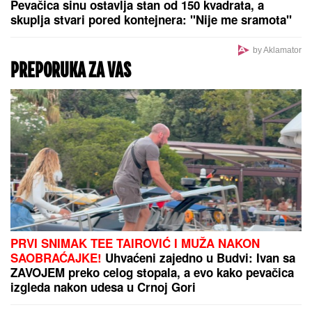
VELIKO ARHEOLOŠKO OTKRIĆE:
Pronađeni ostaci potonulog
starorimskog broda sa 100 amfora u
vodama Sicilije