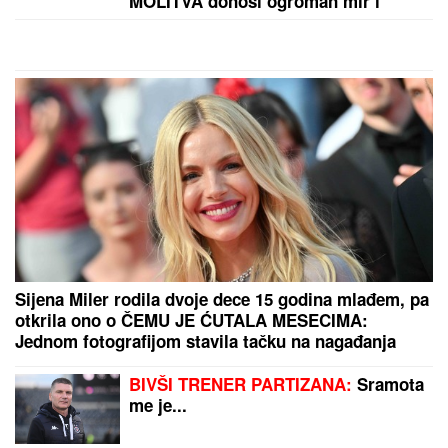
Šta se ovde desilo?! Potencijalni
rival Zvezde vodio 3:0 posle 10
minuta, meč završen nikad luđim
rezultatom
Jelena Karleuša napadnuta pred koncert u
Dalmaciji! Hrvatski političar nije birao reči