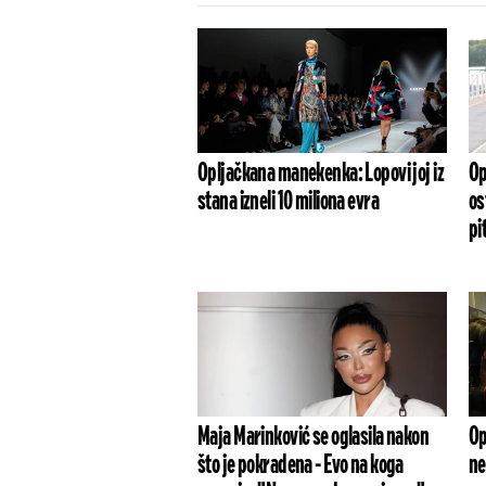
Opljačkana manekenka: Lopovi joj iz
Op
stana izneli 10 miliona evra
os
pi
Maja Marinković se oglasila nakon
Op
što je pokradena - Evo na koga
ne