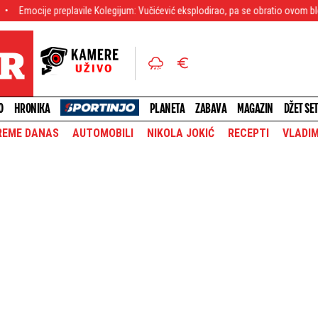
avile Kolegijum: Vučićević eksplodirao, pa se obratio ovom blokaderu - Kako sv
O
HRONIKA
PLANETA
ZABAVA
MAGAZIN
DŽET SE
REME DANAS
AUTOMOBILI
NIKOLA JOKIĆ
RECEPTI
VLADIM