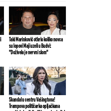
i
Taki Marinković otkrio koliko novca
su lopovi Maji uzeli u Budvi:
"Doživela je nervni slom"
Skandal u centru Vašingtona!
Trampova političarka opljačkana