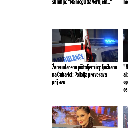
sumnja: "Ne mogu da verujem..."
no
Žena udarena pištoljem i opljačkana
"N
na Čukarici: Policija proverava
ak
prijavu
op
os