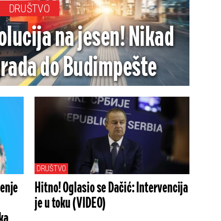
DRUŠTVO
olucija na jesen! Nikad
grada do Budimpešte
DRUŠTVO
renje
Hitno! Oglasio se Dačić: Intervencija
je u toku (VIDEO)
ka