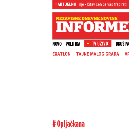
 Srbin odveo devojku na letovanje - Čitav ceh će vas frapirati
• AKTUELNO
Emocije prepl
NOVO
POLITIKA
DRUŠTV
EXATLON
TAJNE MALOG GRADA
V
# Opljačkana