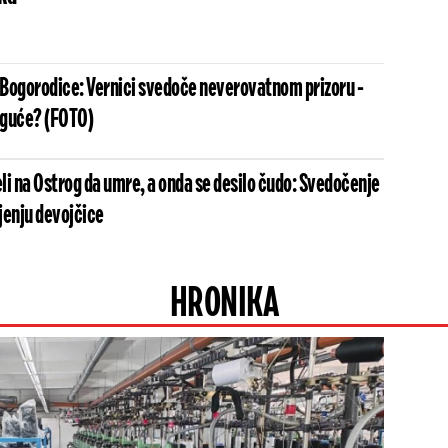
Bogorodice: Vernici svedoče neverovatnom prizoru -
oguće? (FOTO)
li na Ostrog da umre, a onda se desilo čudo: Svedočenje
jenju devojčice
HRONIKA