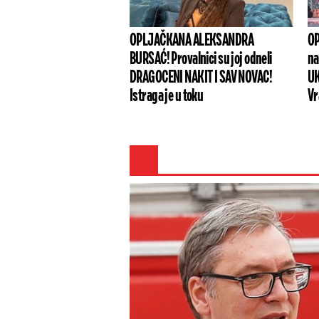
OPLJAČKANA ALEKSANDRA
OP
BURSAĆ! Provalnici su joj odneli
na
DRAGOCENI NAKIT I SAV NOVAC!
UK
Istraga je u toku
Vr