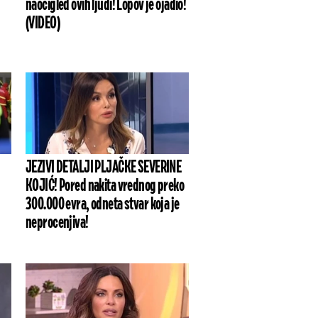
naočigled ovih ljudi! Lopov je ojadio!
(VIDEO)
JEZIVI DETALJI PLJAČKE SEVERINE
KOJIĆ! Pored nakita vrednog preko
300.000 evra, odneta stvar koja je
neprocenjiva!