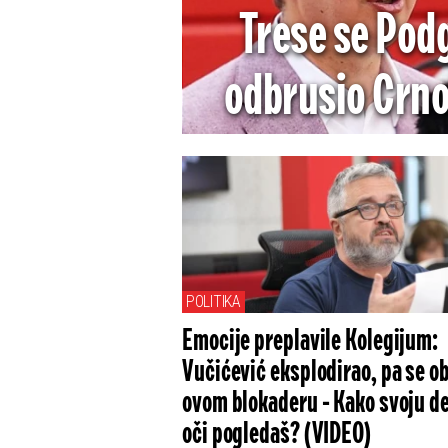
Trese se Pod
odbrusio Crnoj
jedino godina
POLITIKA
Emocije preplavile Kolegijum:
Vučićević eksplodirao, pa se o
ovom blokaderu - Kako svoju d
oči pogledaš? (VIDEO)