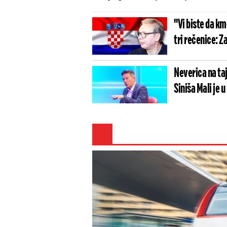
"Vi biste da k
tri rečenice: Z
Neverica na taj
Siniša Mali je 