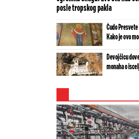
posle tropskog pakla
Čudo Presvete 
Kako je ovo m
Devojčicu dove
monaha o iscel