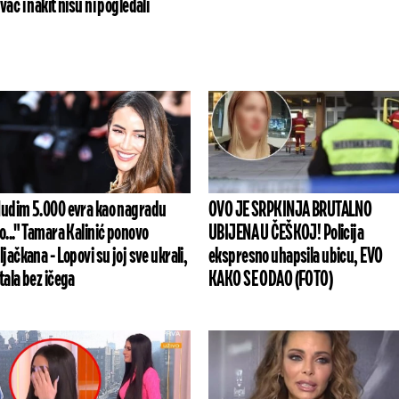
vac i nakit nisu ni pogledali
udim 5.000 evra kao nagradu
OVO JE SRPKINJA BRUTALNO
o..." Tamara Kalinić ponovo
UBIJENA U ČEŠKOJ! Policija
ljačkana - Lopovi su joj sve ukrali,
ekspresno uhapsila ubicu, EVO
tala bez ičega
KAKO SE ODAO (FOTO)