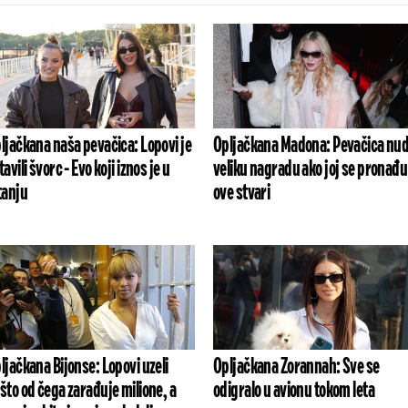
ljačkana naša pevačica: Lopovi je
Opljačkana Madona: Pevačica nud
tavili švorc - Evo koji iznos je u
veliku nagradu ako joj se pronađu
tanju
ove stvari
ljačkana Bijonse: Lopovi uzeli
Opljačkana Zorannah: Sve se
što od čega zarađuje milione, a
odigralo u avionu tokom leta