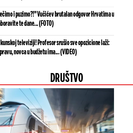
mečimo i puzimo?!" Vučićev brutalan odgovor Hrvatima u
aboravite te dane... (FOTO)
kunskoj televiziji! Profesor srušio sve opozicione laži:
u pravu, novca u budžetu ima... (VIDEO)
DRUŠTVO