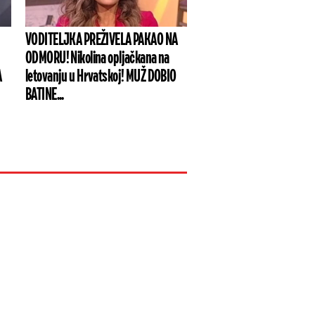
VODITELJKA PREŽIVELA PAKAO NA
ODMORU! Nikolina opljačkana na
A
letovanju u Hrvatskoj! MUŽ DOBIO
BATINE...