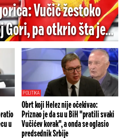
gorica: Vučić žestoko
 Gori, pa otkrio šta je
ma tražio od te zemlje
POLITIKA
Obrt koji Helez nije očekivao:
bratio
Priznao je da su u BiH "pratili svaki
ecu u
Vučićev korak", a onda se oglasio
predsednik Srbije