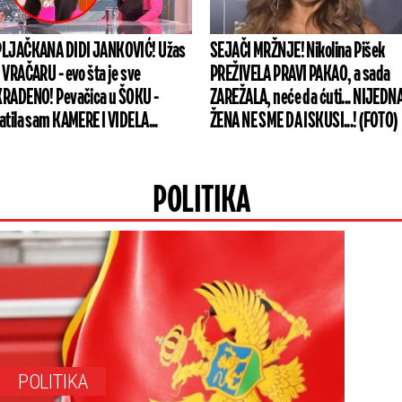
LJAČKANA DIDI JANKOVIĆ! Užas
SEJAČI MRŽNJE! Nikolina Pišek
 VRAČARU - evo šta je sve
PREŽIVELA PRAVI PAKAO, a sada
RADENO! Pevačica u ŠOKU -
ZAREŽALA, neće da ćuti... NIJEDN
atila sam KAMERE I VIDELA...
ŽENA NE SME DA ISKUSI...! (FOTO)
POLITIKA
POLITIKA