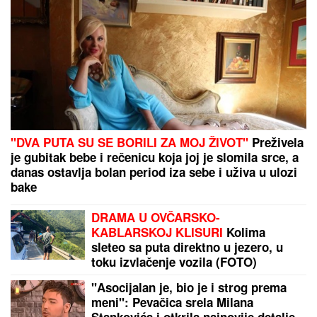
"DVA PUTA SU SE BORILI ZA MOJ ŽIVOT"
Preživela
je gubitak bebe i rečenicu koja joj je slomila srce, a
danas ostavlja bolan period iza sebe i uživa u ulozi
bake
DRAMA U OVČARSKO-
KABLARSKOJ KLISURI
Kolima
sleteo sa puta direktno u jezero, u
toku izvlačenje vozila (FOTO)
"Asocijalan je, bio je i strog prema
meni": Pevačica srela Milana
Stankovića i otkrila najnovije detalje