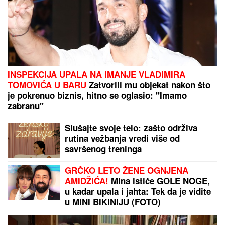
INSPEKCIJA UPALA NA IMANJE VLADIMIRA
TOMOVIĆA U BARU
Zatvorili mu objekat nakon što
je pokrenuo biznis, hitno se oglasio: "Imamo
zabranu"
Slušajte svoje telo: zašto održiva
rutina vežbanja vredi više od
savršenog treninga
GRČKO LETO ŽENE OGNJENA
AMIDŽIĆA!
Mina ističe GOLE NOGE,
u kadar upala i jahta: Tek da je vidite
u MINI BIKINIJU (FOTO)