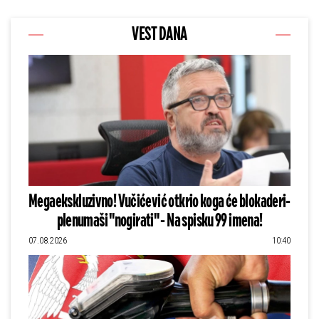
VEST DANA
Megaekskluzivno! Vučićević otkrio koga će blokaderi-
plenumaši "nogirati" - Na spisku 99 imena!
07.08.2026
10:40