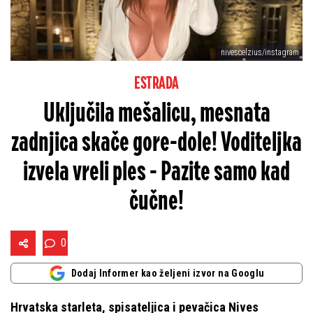
nivescelzius/instagram
ESTRADA
Uključila mešalicu, mesnata
zadnjica skače gore-dole! Voditeljka
izvela vreli ples - Pazite samo kad
čučne!
0
Dodaj Informer kao željeni izvor na Googlu
Hrvatska starleta, spisateljica i pevačica Nives