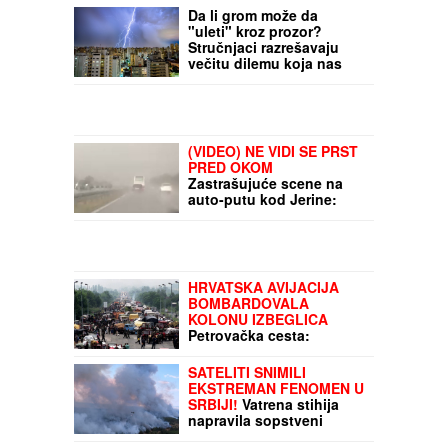
im platite ni dinar
Da li grom može da
"uleti" kroz prozor?
Stručnjaci razrešavaju
večitu dilemu koja nas
muči tokom svakog
nevremena
(VIDEO) NE VIDI SE PRST
PRED OKOM
Zastrašujuće scene na
auto-putu kod Jerine:
Oluja paralisala ovaj deo
Srbije
HRVATSKA AVIJACIJA
BOMBARDOVALA
KOLONU IZBEGLICA
Petrovačka cesta:
Položeni venci za
stradale, zločin bez
SATELITI SNIMILI
sudskog epiloga (VIDEO)
EKSTREMAN FENOMEN U
SRBIJI!
Vatrena stihija
napravila sopstveni
oblak, a to može biti