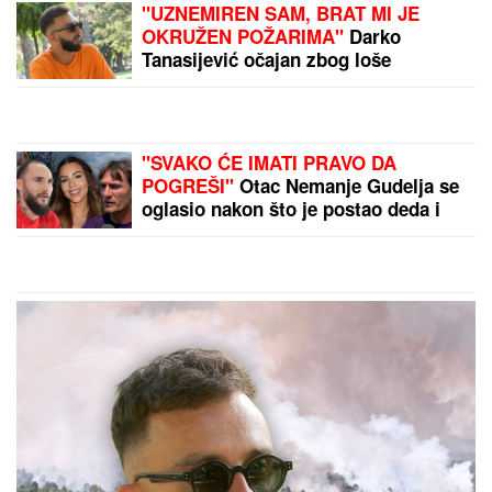
"UZNEMIREN SAM, BRAT MI JE
OKRUŽEN POŽARIMA"
Darko
Tanasijević očajan zbog loše
situacije u Deliblatskoj peščari: "SVI
SU EVAKUISANI", otkrio koje
informacije ima
"SVAKO ĆE IMATI PRAVO DA
POGREŠI"
Otac Nemanje Gudelja se
oglasio nakon što je postao deda i
otkrio kakvi su odnosi u porodici -
sad je sve jasno