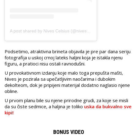
A post shared by Nives Celsius (@nivescelsius)
Podsetimo, atraktivna brineta objavila je pre par dana seriju
fotografija u uskoj crnoj lateks haljini koja je istakla njenu
figuru, a pratioci nisu ostali ravnodušni.
U provokativnom izdanju koje malo toga prepušta mašti,
Nives je pozirala sa upečatljivim naočarima i dubokim
dekolteom, dok je pripijeni materijal dodatno naglasio njene
obline.
U prvom planu bile su njene prirodne grudi, za koje se misli
da su čiste sedmice, a haljina je toliko
uska da bukvalno sve
kipi!
BONUS VIDEO