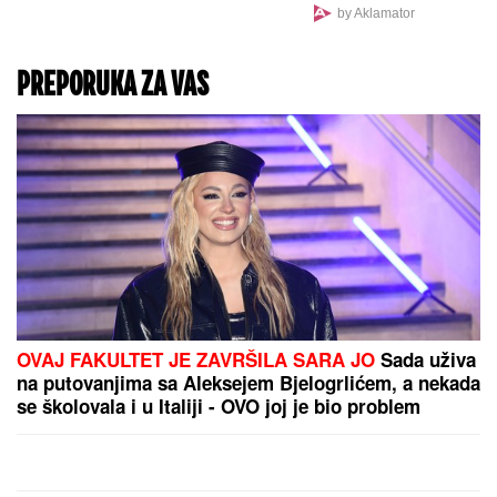
VRLO OPASNO, evo i
by Aklamator
zbog čega
PREPORUKA ZA VAS
OVAJ FAKULTET JE ZAVRŠILA SARA JO
Sada uživa
na putovanjima sa Aleksejem Bjelogrlićem, a nekada
se školovala i u Italiji - OVO joj je bio problem