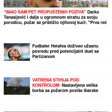
"IMAO SAM PET PROPUŠTENIH POZIVA"
Darko
Tanasijević i dalje u ogromnom strahu za svoju
porodicu, požar se približio njihovoj kući: "Prva reč
koju sam čuo - IZGOREĆEMO"
Fudbaler Hetafea doživeo užasnu
povredu pred potencijalni duel sa
Partizanom
VATRENA STIHIJA POD
KONTROLOM:
Nastavljena velika
borba sa požarom poviše Ibarske
klisure, od Magliča do Ušća (FOTO)