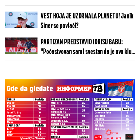
pukne
VEST KOJA JE UZDRMALA PLANETU! Janik
Siner se povlači?
PARTIZAN PREDSTAVIO IDRISU BABU:
"Počastvovan sam i svestan da je ovo klub
sa velikom istorijom"