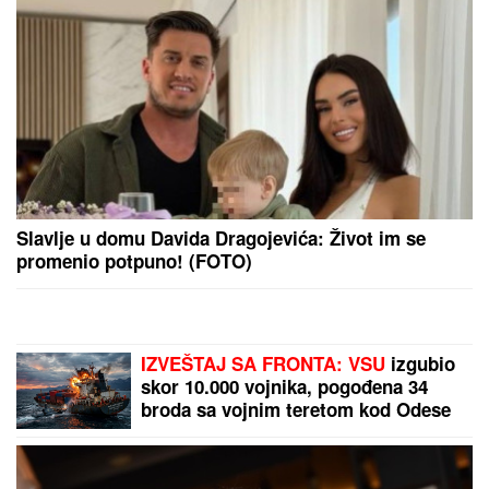
Slavlje u domu Davida Dragojevića: Život im se
promenio potpuno! (FOTO)
IZVEŠTAJ SA FRONTA: VSU
izgubio
skor 10.000 vojnika, pogođena 34
broda sa vojnim teretom kod Odese
(VIDEO)