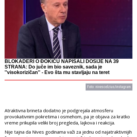
BLOKADERI O ĐOKIĆU NAPISALI DOSIJE NA 39
STRANA: Do juče im bio saveznik, sada je
''visokorizičan'' - Evo šta mu stavljaju na teret
Foto: nivescelzius/instagram
Atraktivna brineta dodatno je podgrejala atmosferu
provokativnim pokretima i osmehom, pa je objava za kratko
vreme prikupila veliki broj pregleda, lajkova i reakcija.
Nije tajna da Nives godinama važi za jednu od najatraktivnijih