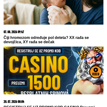
07. 08. 2026 09:47
Čiji hromozom određuje pol deteta? XX rađa se
devojčica, XY rađa se dečak
VIDEO
20. 07. 2026 08:04