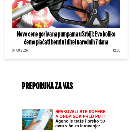
Nove cene goriva na pumpama u Srbiji: Evo koliko
ćemo plaćati benzin i dizel narednih 7 dana
07.08.2026
12:36
PREPORUKA ZA VAS
SPAKOVALI STE KOFERE,
A ONDA ŠOK PRED PUT!
Agencije traže i preko 50
evra više za letovanje:
Evo kada NISTE DUŽNI da