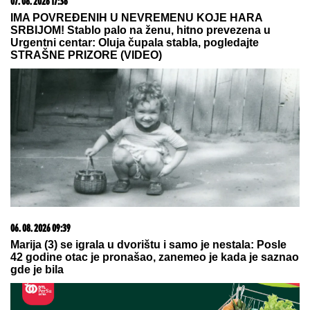
07. 08. 2026 17:36
IMA POVREĐENIH U NEVREMENU KOJE HARA
SRBIJOM! Stablo palo na ženu, hitno prevezena u
Urgentni centar: Oluja čupala stabla, pogledajte
STRAŠNE PRIZORE (VIDEO)
06. 08. 2026 09:39
Marija (3) se igrala u dvorištu i samo je nestala: Posle
42 godine otac je pronašao, zanemeo je kada je saznao
gde je bila