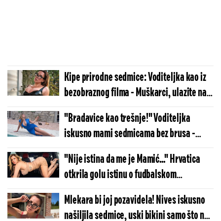
Kipe prirodne sedmice: Voditeljka kao iz
bezobraznog filma - Muškarci, ulazite na
sopstvenu odgovornost!
"Bradavice kao trešnje!" Voditeljka
iskusno mami sedmicama bez brusa -
Macu niko nije primetio
"Nije istina da me je Mamić..." Hrvatica
otkrila golu istinu o fudbalskom
funkcioneru
Mlekara bi joj pozavidela! Nives iskusno
našiljila sedmice, uski bikini samo što ne