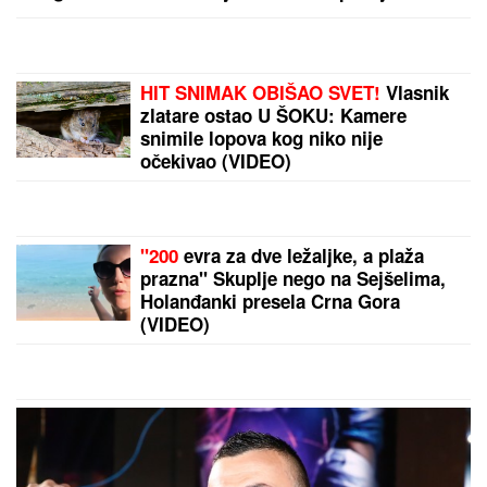
HIT SNIMAK OBIŠAO SVET!
Vlasnik
zlatare ostao U ŠOKU: Kamere
snimile lopova kog niko nije
očekivao (VIDEO)
"200
evra za dve ležaljke, a plaža
prazna" Skuplje nego na Sejšelima,
Holanđanki presela Crna Gora
(VIDEO)