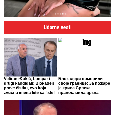
Udarne vesti
Vetirani Đokić, Lompar i
Блокадери померили
drugi kandidati: Blokaderi
своје границе: За пожаре
prave čistku, evo koja
је крива Српска
zvučna imena lete sa liste!
православна црква