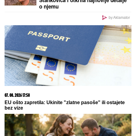
o njemu
by Aklamator
07. 08. 2026 17:58
EU ošto zapretila: Ukinite "zlatne pasoše" ili ostajete
bez vize