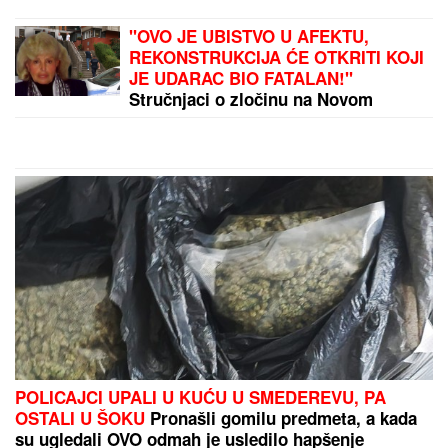
"OVO JE UBISTVO U AFEKTU,
REKONSTRUKCIJA ĆE OTKRITI KOJI
JE UDARAC BIO FATALAN!"
Stručnjaci o zločinu na Novom
Beogradu: Da li je tragedija mogla
biti sprečena?
POLICAJCI UPALI U KUĆU U SMEDEREVU, PA
OSTALI U ŠOKU
Pronašli gomilu predmeta, a kada
su ugledali OVO odmah je usledilo hapšenje