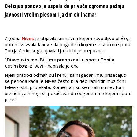
Celzijus ponovo je uspela da privuče ogromnu pažnju
javnosti vrelim plesom i jakim oblinama!
Zgodna
Nives
je objavila snimak na kojem zavodljivo pleše, a
potom izazvala fanove da pogode u kojem se starom spotu
Tonija Cetinskog pojavila tj. da li bi je prepoznali!
"Diavolo in me. Bi li me prepoznali u spotu Tonija
Cetinskog iz ‘98?!",
napisala je ona.
Njeni pratioci odmah su krenuli sa nagađanjima, prisećajući
se perioda kada je Nives često bila deo različitih muzičkih i
televizijskih projekata. Komentari su se nizali munjevitom
brzinom, a mnogi su pokušavali da odgonetnu o kojem spotu
je reč.