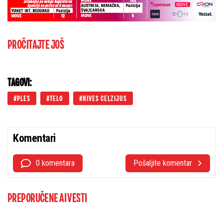
PROČITAJTE JOŠ
TAGOVI:
PLES
TELO
NIVES CELZIJUS
Komentari
0 komentara
Pošaljite komentar
PREPORUČENE AI VESTI