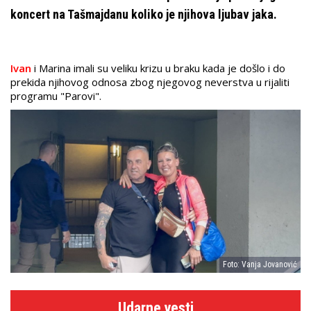
koncert na Tašmajdanu koliko je njihova ljubav jaka.
Ivan
i Marina imali su veliku krizu u braku kada je došlo i do
prekida njihovog odnosa zbog njegovog neverstva u rijaliti
programu "Parovi".
Foto: Vanja Jovanović
Udarne vesti