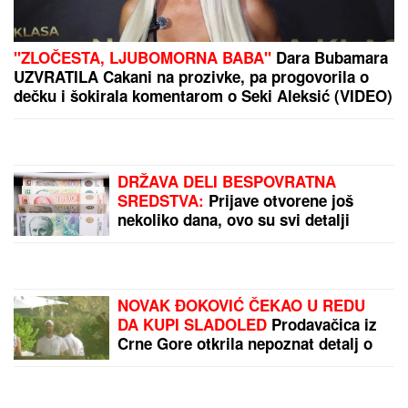
FUDBALERU DEMOLIRAN "BENTLI"
Drama u
Beogradu: Skupocenom vozilu razbijena stakla u
privatnoj garaži luksuznog naselja