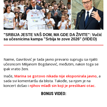
"SRBIJA JESTE VAŠ DOM, MA GDE DA ŽIVITE": Vučić
sa učesnicima kampa "Srbija te zove 2026" (VIDEO)
Naime, Gavrilović je tada javno prevario suprugu sa rijaliti
učesnicom Milijanom Bogdanović, međutim, nakon toga se
ipak vratio ženi.
Inače,
Marina se gotovo nikada nije eksponirala javno
, a
sada svi komentarišu da blista. Takođe, sa njom je na
koncert došao i
njihov mlađi sin koji je preslikani otac.
BONUS VIDEO: