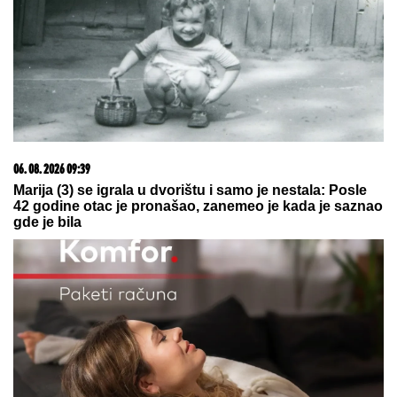
GOTOVO JE!
Real Madrid doveo najskuplje
pojačanje u istoriji kluba
UMRO POZNATI MUZIČAR,
preminuo
u 78. godini
NAJVEĆA KUPOVINA REALA:
Madriđani platili 125 miliona evra za
fudbalsko čudo