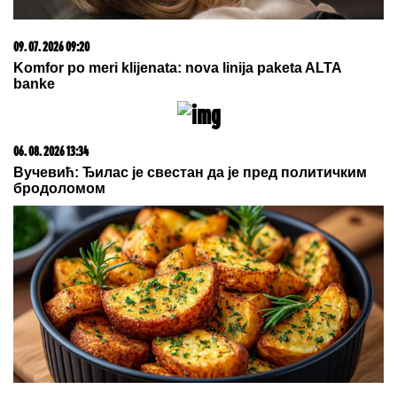
EKSPLOZIJA NA ZVEZDARI:
Oštećena fasada zgrade
i tri automobila
FUDBALERU DEMOLIRAN "BENTLI"
Drama u Beogradu: Skupocenom
vozilu razbijena stakla u privatnoj
garaži luksuznog naselja
MEDVEDEV ŽESTOKO UDARIO NA
OVU DRŽAVU:
Kakva je to sramota,
vi ste vazal Amerike