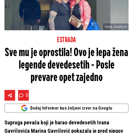
Vanja Jovanović
ESTRADA
Sve mu je oprostila! Ovo je lepa žena
legende devedesetih - Posle
prevare opet zajedno
0
Dodaj Informer kao željeni izvor na Googlu
Supruga pevača koji je harao devedesetih Ivana
Gavrilovića Marina Gavrilović pokazala je pred njegov