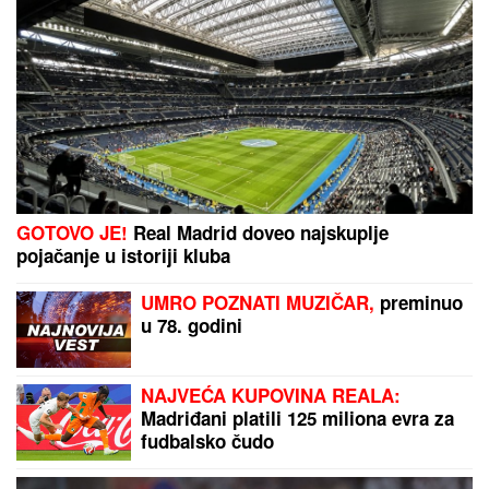
MNOGE OD OVIH PESAMA OBOŽAVATE
Ovo je 10
numera koje je Dino Merlin obradio od stranih
izvođača - ostaćete u čudu kad vidite spisak