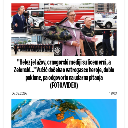
"Helez je lažov, crnogorski mediji su licemerni, a
Zelenski..." Vučić dočekao vatrogasce heroje, dobio
poklone, pa odgovorio na udarna pitanja
(FOTO/VIDEO)
06.08.2026
18:03