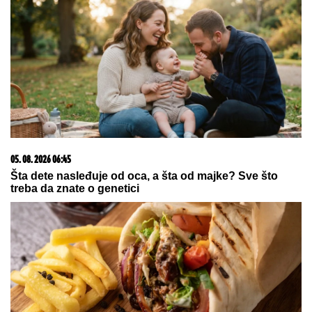
pokazala u kakvom luksuzu se
baškare, a ispred ogroman bazen
"OKO SINA PERUNA NE MOŽE NIKO
DA NAM POMOGNE"
Žena Ognjena
Amidžića zbog ćerke Lole unajmila
DADILJU IZ AZIJE, pa priznala sa
čim se suočavaju u domu! (FOTO)