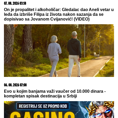
06. 08. 2026 16:00
Slasni doner kebab iz rerne za kojim su poludele
domaćice: I zdravo i ukusno jelo
05. 08. 2026 14:12
Koliko visoku temperaturu ljudsko telo može da izdrži?