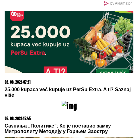
by Aklamator
PREPORUKA ZA VAS
Dnevni horoskop za petak, 7. avgust: Vagi preti
LJUBAVNI ZEMLJOTRES, a rođeni u ovom znaku
opasno rizikuju na poslu
(FOTO) DARKO LAZIĆ I KATARINA
UŽIVAJU U DVORCU
Supruga pevača