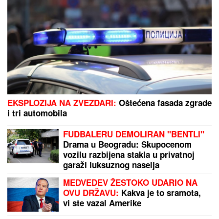
ZGAZIĆEMO
NEPRIJATELjA, A OVO JE RECEPT ZA
POBEDU: Iranski moćni general otkrio tajnu uspeha
iranske vojske
"Poslednji put kad je muž nasrnuo, uzela sam nož"
Predviđali su joj blistavu karijeru, a onda joj se gubi
svaki trag