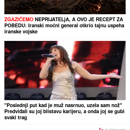
"ZLOČESTA, LJUBOMORNA BABA"
Dara Bubamara
UZVRATILA Cakani na prozivke, pa progovorila o
dečku i šokirala komentarom o Seki Aleksić (VIDEO)
DRŽAVA DELI BESPOVRATNA
SREDSTVA:
Prijave otvorene još