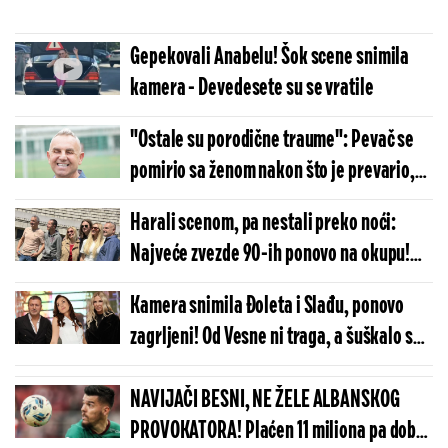
Gepekovali Anabelu! Šok scene snimila
kamera - Devedesete su se vratile
"Ostale su porodične traume": Pevač se
pomirio sa ženom nakon što je prevario,
sad otkrio detalje
Harali scenom, pa nestali preko noći:
Najveće zvezde 90-ih ponovo na okupu!
(FOTO/VIDEO)
Kamera snimila Đoleta i Slađu, ponovo
zagrljeni! Od Vesne ni traga, a šuškalo se
da se razvode
NAVIJAČI BESNI, NE ŽELE ALBANSKOG
PROVOKATORA! Plaćen 11 miliona pa dobio