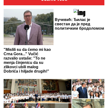
Вучевић: Ђилас је
свестан да је пред
политичким бродоломом
"Mislili su da ćemo mi kao
Crna Gora..." Vučić
razvalio ustaše: "To ne
menja činjenicu da su
zlikovci ubili malog
Dobrića i hiljade drugih!"