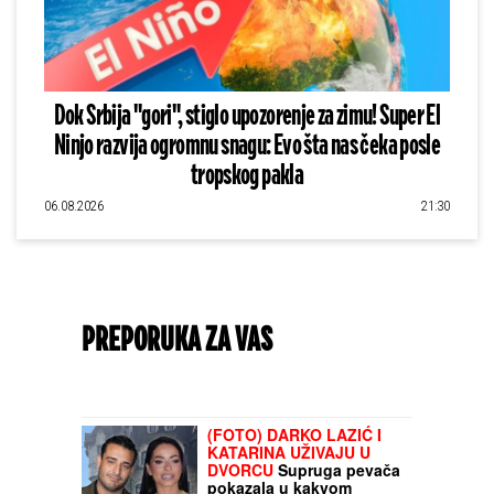
Dok Srbija "gori", stiglo upozorenje za zimu! Super El
Ninjo razvija ogromnu snagu: Evo šta nas čeka posle
tropskog pakla
06.08.2026
21:30
PREPORUKA ZA VAS