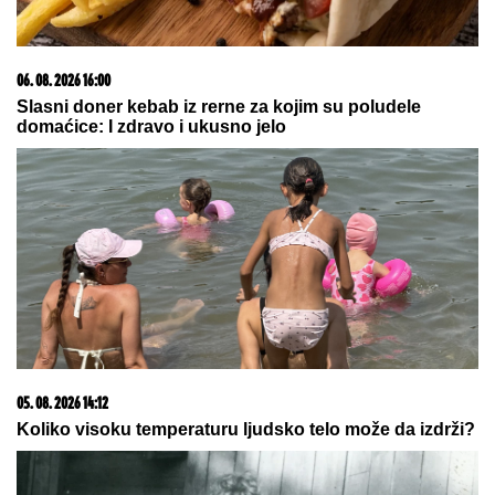
MNOGE OD OVIH PESAMA OBOŽAVATE
Ovo je 10
numera koje je Dino Merlin "ukrao" od stranih
izvođača - ostaćete u čudu kad vidite spisak
Probudio se 45 minuta nakon
kliničke smrti: Tvrdi da je
razgovarao sa Isusom i video mesto
koje nikada neće zaboraviti!
ŠOKANTNE
TVRDNjE: Propao
ogroman transfer zbog Zvezdinog
sponzora?