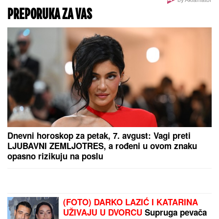
nekoliko dana, ovo su svi detalji
NOVAK ĐOKOVIĆ ČEKAO U REDU
DA KUPI SLADOLED
Prodavačica iz
Crne Gore otkrila nepoznat detalj o
našem teniseru, evo kako se ponaša
na letovanju