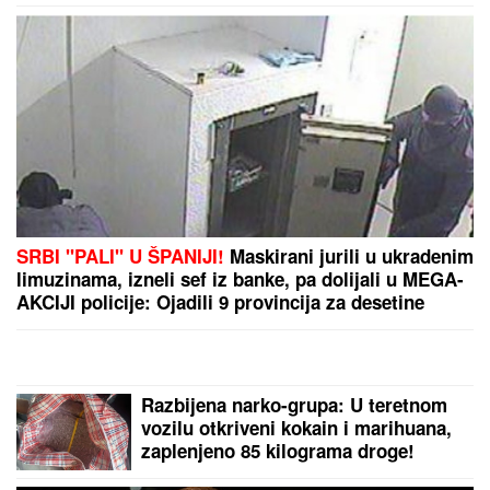
Klopke za komarce: Uz ove
JEDNOSTAVNE TRIKOVE lako ćete
se otarasiti dosadnih krvopija -
jednu ZAMKU možete napraviti sami,
a za drugu vam ne treba BAŠ NIŠTA
"STANIJA, DA NEMAŠ MOŽDA
SUTLIJAŠ?"
Pobednica Elite ostala
zatečena pitanjem, o NJENOJ