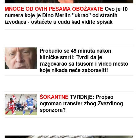
SRBI "PALI" U ŠPANIJI!
Maskirani jurili u ukradenim
limuzinama, izneli sef iz banke, pa dolijali u MEGA-
AKCIJI policije: Ojadili 9 provincija za desetine
hiljada evra!
Razbijena narko-grupa: U teretnom
vozilu otkriveni kokain i marihuana,
zaplenjeno 85 kilograma droge!
(FOTO)