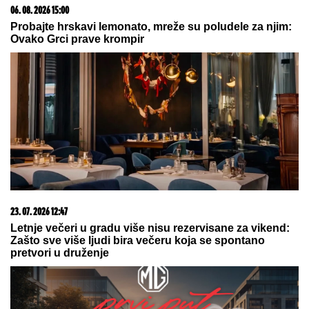
by Aklamator
03. 08. 2026 07:31
25.000 kupaca već kupuje uz PerSu Extra. A ti? Saznaj
više
05. 08. 2026 15:45
Сазнања „Политике”: Ко је поставио замку
Митрополиту Методију у Горњем Заостру