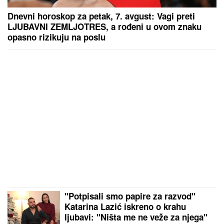
Dnevni horoskop za petak, 7. avgust: Vagi preti
LJUBAVNI ZEMLJOTRES, a rođeni u ovom znaku
opasno rizikuju na poslu
"Potpisali smo papire za razvod"
Katarina Lazić iskreno o krahu
ljubavi: "Ništa me ne veže za njega"