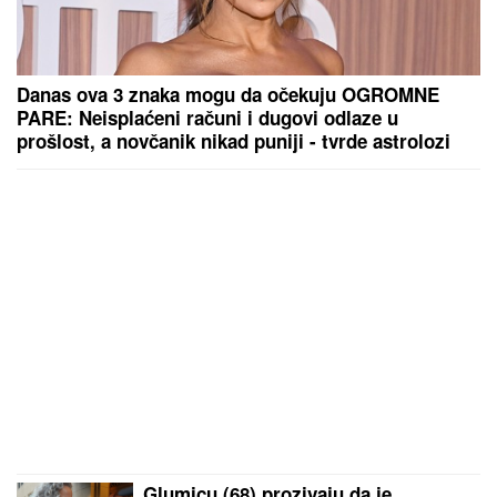
Danas ova 3 znaka mogu da očekuju OGROMNE
PARE: Neisplaćeni računi i dugovi odlaze u
prošlost, a novčanik nikad puniji - tvrde astrolozi
Glumicu (68) prozivaju da je