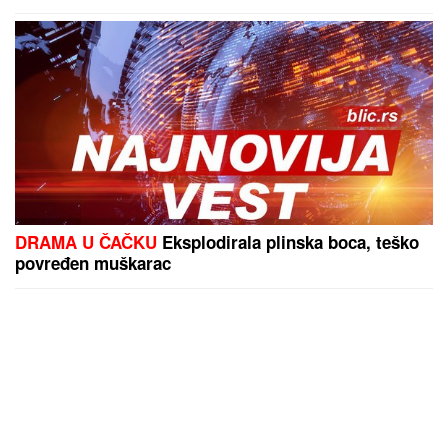
DRAMA U ČAČKU
Eksplodirala plinska boca, teško
povređen muškarac