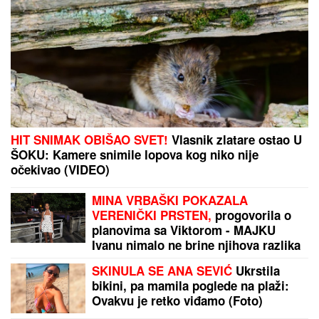
HIT SNIMAK OBIŠAO SVET!
Vlasnik zlatare ostao U
ŠOKU: Kamere snimile lopova kog niko nije
očekivao (VIDEO)
MINA VRBAŠKI POKAZALA
VERENIČKI PRSTEN,
progovorila o
planovima sa Viktorom - MAJKU
Ivanu nimalo ne brine njihova razlika
u godinama! (VIDEO)
SKINULA SE ANA SEVIĆ
Ukrstila
bikini, pa mamila poglede na plaži:
Ovakvu je retko viđamo (Foto)