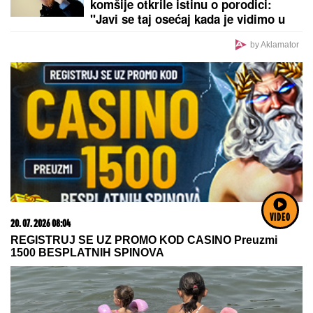
komšije otkrile istinu o porodici:
"Javi se taj osećaj kada je vidimo u
prolazu..."
by Aklamator
VIDEO
20. 07. 2026 08:04
REGISTRUJ SE UZ PROMO KOD CASINO Preuzmi
1500 BESPLATNIH SPINOVA