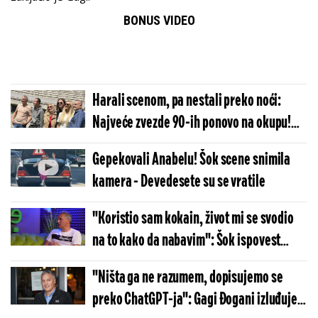
BONUS VIDEO
Harali scenom, pa nestali preko noći:
Najveće zvezde 90-ih ponovo na okupu!
(FOTO/VIDEO)
Gepekovali Anabelu! Šok scene snimila
kamera - Devedesete su se vratile
"Koristio sam kokain, život mi se svodio
na to kako da nabavim": Šok ispovest
Gagija Đoganija
"Ništa ga ne razumem, dopisujemo se
preko ChatGPT-ja": Gagi Đogani izluđuje