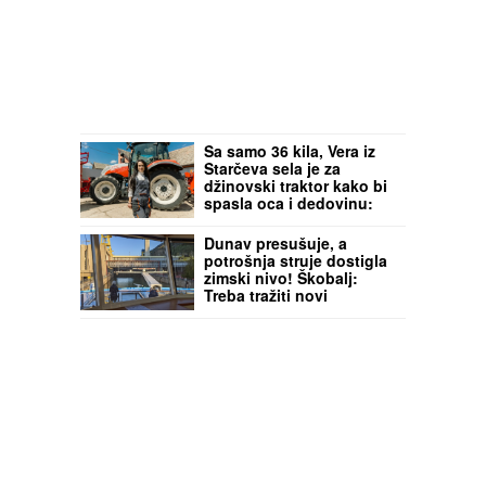
Sa samo 36 kila, Vera iz
Starčeva sela je za
džinovski traktor kako bi
spasla oca i dedovinu:
"Prozivali su me da sam
SELJANČICA KOJA JAŠE
Dunav presušuje, a
SVINJE, a ja sam
potrošnja struje dostigla
uspešnija od 60%
zimski nivo! Škobalj:
muškaraca"
Treba tražiti novi
energetski miks