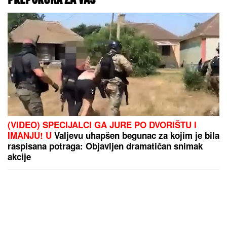
(VIDEO) SPECIJALCI GA JURE PO DVORIŠTU I
IMANJU! U
Valjevu uhapšen begunac za kojim je bila
raspisana potraga: Objavljen dramatičan snimak
akcije