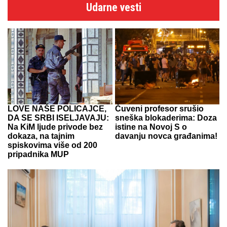
Udarne vesti
LOVE NAŠE POLICAJCE,
Čuveni profesor srušio
DA SE SRBI ISELJAVAJU:
sneška blokaderima: Doza
Na KiM ljude privode bez
istine na Novoj S o
dokaza, na tajnim
davanju novca građanima!
spiskovima više od 200
pripadnika MUP