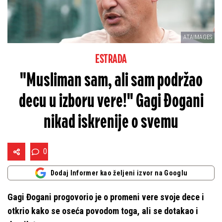
ATAIMAGES
ESTRADA
"Musliman sam, ali sam podržao
decu u izboru vere!" Gagi Đogani
nikad iskrenije o svemu
0
Dodaj Informer kao željeni izvor na Googlu
Gagi Đogani progovorio je o promeni vere svoje dece i
otkrio kako se oseća povodom toga, ali se dotakao i