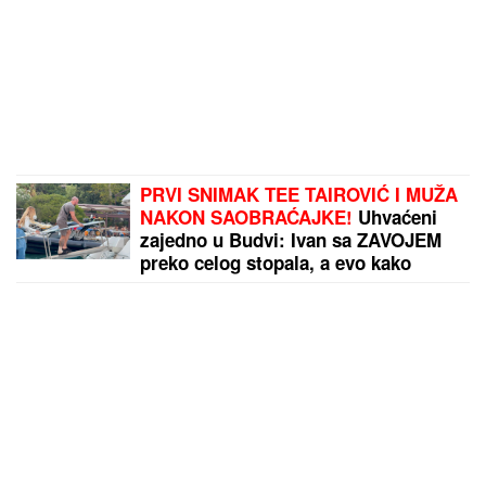
PRVI SNIMAK TEE TAIROVIĆ I MUŽA
NAKON SAOBRAĆAJKE!
Uhvaćeni
zajedno u Budvi: Ivan sa ZAVOJEM
preko celog stopala, a evo kako
pevačica izgleda nakon udesa u
Crnoj Gori