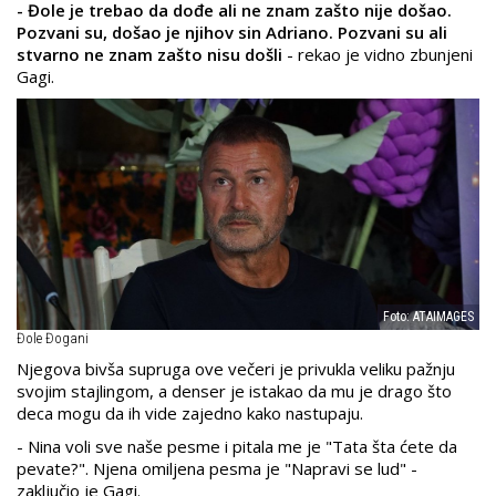
- Đole je trebao da dođe ali ne znam zašto nije došao.
Pozvani su, došao je njihov sin Adriano. Pozvani su ali
stvarno ne znam zašto nisu došli
- rekao je vidno zbunjeni
Gagi.
Foto: ATAIMAGES
Đole Đogani
Njegova bivša supruga ove večeri je privukla veliku pažnju
svojim stajlingom, a denser je istakao da mu je drago što
deca mogu da ih vide zajedno kako nastupaju.
- Nina voli sve naše pesme i pitala me je "Tata šta ćete da
pevate?". Njena omiljena pesma je "Napravi se lud" -
zaključio je Gagi.