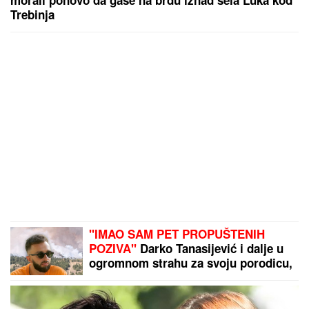
Trebinja
"IMAO SAM PET PROPUŠTENIH
POZIVA"
Darko Tanasijević i dalje u
ogromnom strahu za svoju porodicu,
požar se približio njihovoj kući:
"Prva reč koju sam čuo -
IZGOREĆEMO"