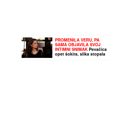
PROMENILA VERU, PA
SAMA OBJAVILA SVOJ
INTIMNI SNIMAK
Pevačica
opet šokira, slika stopala
u KESAMA: "Mažem
ovčiju mast"