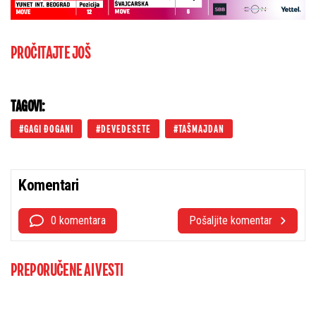
PROČITAJTE JOŠ
TAGOVI:
GAGI ĐOGANI
DEVEDESETE
TAŠMAJDAN
Komentari
0 komentara
Pošaljite komentar
PREPORUČENE AI VESTI