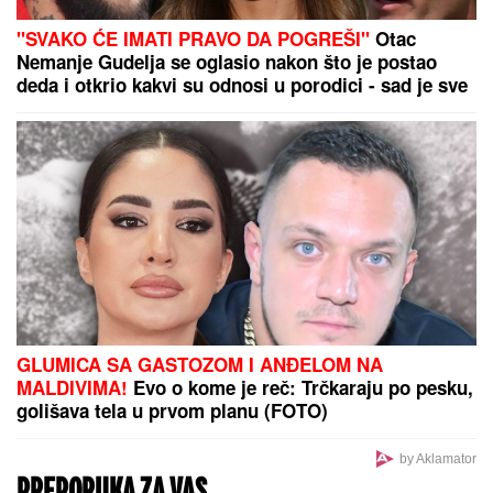
"SVAKO ĆE IMATI PRAVO DA POGREŠI"
Otac
Nemanje Gudelja se oglasio nakon što je postao
deda i otkrio kakvi su odnosi u porodici - sad je sve
jasno
GLUMICA SA GASTOZOM I ANĐELOM NA
MALDIVIMA!
Evo o kome je reč: Trčkaraju po pesku,
golišava tela u prvom planu (FOTO)
by Aklamator
PREPORUKA ZA VAS