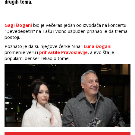
drugih tema.
Gagi Đogani
bio je večeras jedan od izvođača na koncertu
"Devedesetih" na Tašu i vidno uzbuđen priznao je da trema
postoji.
Poznato je da su njegove ćerke Nina i
Luna Đogani
promenile veru i
prihvatile Pravoslavlje
, a evo šta je
popularni denser rekao o tome: