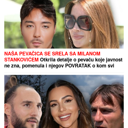
NAŠA PEVAČICA SE SRELA SA MILANOM
STANKOVIĆEM
Otkrila detalje o pevaču koje javnost
ne zna, pomenula i njegov POVRATAK o kom svi
pričaju (VIDEO)