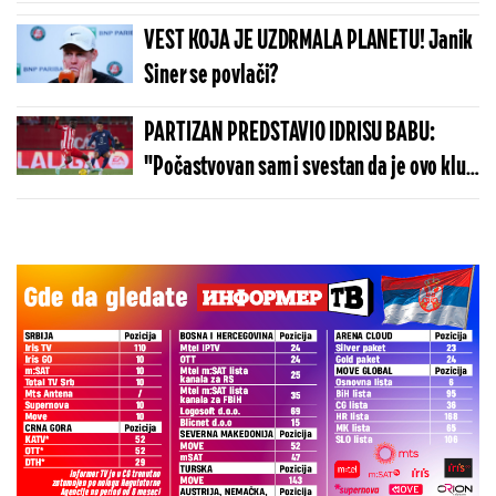
ćerku - Svađa se sa veštačkom
inteligencijom
VEST KOJA JE UZDRMALA PLANETU! Janik
Siner se povlači?
PARTIZAN PREDSTAVIO IDRISU BABU:
"Počastvovan sam i svestan da je ovo klub
sa velikom istorijom"