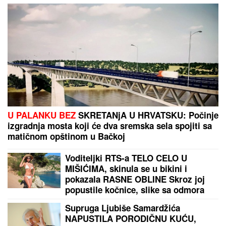
U PALANKU BEZ
SKRETANjA U HRVATSKU: Počinje
izgradnja mosta koji će dva sremska sela spojiti sa
matičnom opštinom u Bačkoj
Voditeljki RTS-a TELO CELO U
MIŠIĆIMA, skinula se u bikini i
pokazala RASNE OBLINE Skroz joj
popustile kočnice, slike sa odmora
napravile dar-mar
Supruga Ljubiše Samardžića
NAPUSTILA PORODIČNU KUĆU,