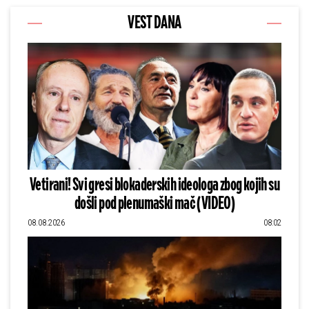
VEST DANA
Vetirani! Svi gresi blokaderskih ideologa zbog kojih su
došli pod plenumaški mač (VIDEO)
08.08.2026
08:02