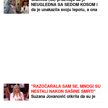
NEUGLEDNA SA SEDOM KOSOM i
da je unakazila svoju lepotu, a ona
SIJA! Ima tako dobar razlog da se
NE FARBA i ne mari za komentare
"RAZOČARALA SAM SE, MNOGI SU
NESTALI NAKON SAŠINE SMRTI"
Suzana Jovanović otkrila da su je
zaboravili ljudi sa estrade: "Plaše
se"