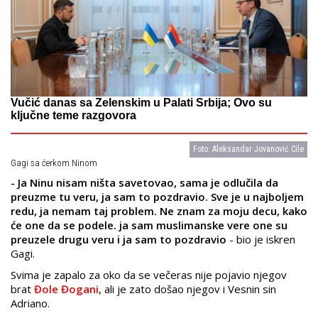
Vučić danas sa Zelenskim u Palati Srbija; Ovo su
ključne teme razgovora
Foto: Aleksandar Jovanović Cile
Gagi sa ćerkom Ninom
- Ja Ninu nisam ništa savetovao, sama je odlučila da
preuzme tu veru, ja sam to pozdravio. Sve je u najboljem
redu, ja nemam taj problem. Ne znam za moju decu, kako
će one da se podele. ja sam muslimanske vere one su
preuzele drugu veru i ja sam to pozdravio
- bio je iskren
Gagi.
Svima je zapalo za oko da se večeras nije pojavio njegov
brat
Đole Đogani
, ali je zato došao njegov i Vesnin sin
Adriano.