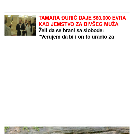
TAMARA ĐURIĆ DAJE 560.000 EVRA
KAO JEMSTVO ZA BIVŠEG MUŽA
Želi da se brani sa slobode:
"Verujem da bi i on to uradio za
mene", ovo su svi detalji