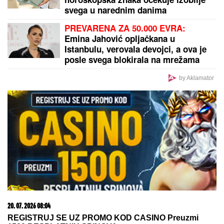
by Aklamator
PREPORUKA ZA VAS
MNOGE OD OVIH PESAMA OBOŽAVATE
Ovo je 10
numera koje je Dino Merlin "ukrao" od stranih
izvođača - ostaćete u čudu kad vidite spisak