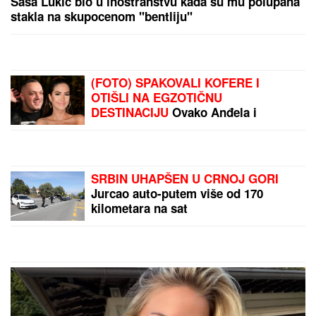
TU JE NIKOLA JOKIĆ:
Dušan Alimpijević
objavio spisak
reprezentacije Srbije
Ljudi ne veruju šta piše:
U zgradi u Novom Sadu
zalepljen papir sa ovim
natpisom, poruka postala
viralna na internetu
by Aklamator
PREPORUKA ZA VAS