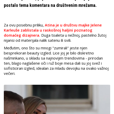
postalo tema komentara na društvenim mrežama.
Za ovu posebnu priliku,
Atina je u društvu majke Jelene
Karleuše zablistala u raskošnoj haljini poznatog
domaćeg dizajnera.
Duga toaleta u nežnoj, pastelno žutoj
nijansi od materijala nalik satenu ili svili.
Međutim, ono što su mnogi "zumirali" jeste njen
besprekoran beauty izgled. Lice joj je bilo diskretno
našminkano, u skladu sa najnovijim trendovima - prirodan
ten, blago naglašene oči i ruž boje mesa dali su joj svež i
sofisticiran izgled, idealan za mladu devojku na ovako važnoj
večeri.