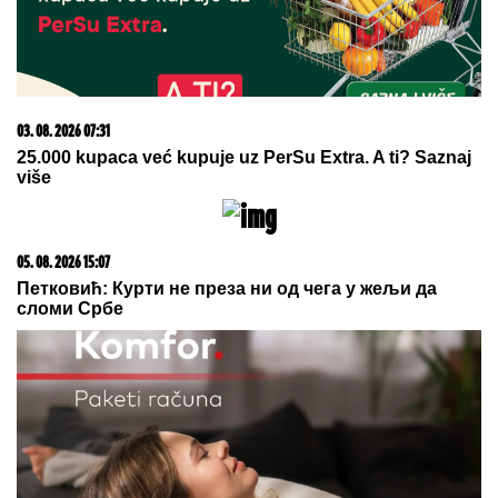
Ubacite OVAJ ZAČIN U VEŠ MAŠINU
i rublje će biti BESPREKORNO
ČISTO - odisaće svežinom: Mnogi se
pitaju kako ranije nisu znali za ovaj
trik