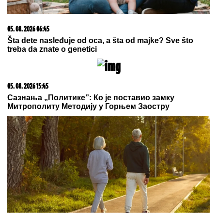
"PORODICI SAM PORUČILA - NE
ŽELIM DA UMREM"
Voditeljka o
najvećoj intimi: "Doktori su odmah
zakazali operaciju kad su shvatili
stanje stvari", ovo je samo jednom
pričala