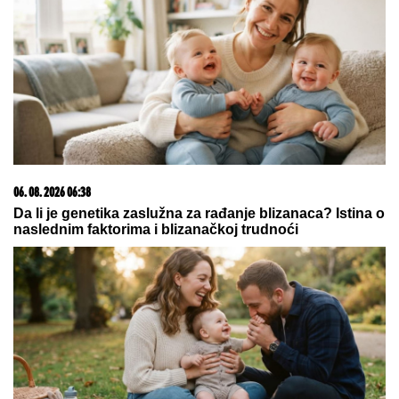
DOK U KRNJAČI SVE SIJA OD
ZLATA, RODNA KUĆA KEMIŠA
PROPADA:
Meštani otkrili detalje
porodične drame u Grabovcu