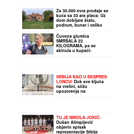
Za 30.000 evra prodaje se
kuća sa 33 ara placa: Uz
dom dobijate štalu,
podrum, bunar i veliko
dvorište - Mnogi sanjaju
ovakvo imanje
Čuvena glumica
SMRŠALA 22
KILOGRAMA, pa se
skinula u kupaći:
Fotografije PRE I POSLE
su frapantne - "Kao da si
se ponovo rodila"