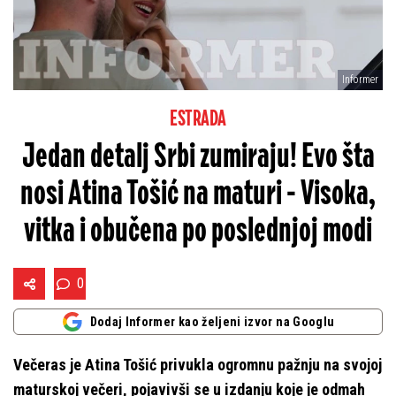
Informer
ESTRADA
Jedan detalj Srbi zumiraju! Evo šta
nosi Atina Tošić na maturi - Visoka,
vitka i obučena po poslednjoj modi
0
Dodaj Informer kao željeni izvor na Googlu
Večeras je Atina Tošić privukla ogromnu pažnju na svojoj
maturskoj večeri, pojavivši se u izdanju koje je odmah