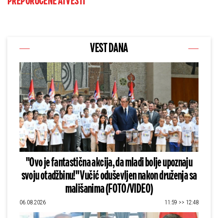
PREPORUČENE AI VESTI
VEST DANA
"Ovo je fantastična akcija, da mladi bolje upoznaju
svoju otadžbinu!" Vučić oduševljen nakon druženja sa
mališanima (FOTO/VIDEO)
06.08.2026
11:59 >> 12:48