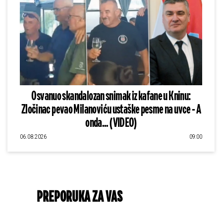
Osvanuo skandalozan snimak iz kafane u Kninu:
Zločinac pevao Milanoviću ustaške pesme na uvce - A
onda... (VIDEO)
06.08.2026
09:00
PREPORUKA ZA VAS