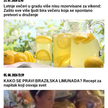
svega u narednim danima
PREVARENA ZA 50.000 EVRA:
Emina Jahović opljačkana u
Istanbulu, verovala devojci, a ova je
posle svega blokirala na mrežama
by Aklamator
20. 07. 2026 08:04
REGISTRUJ SE UZ PROMO KOD CASINO Preuzmi