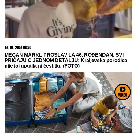
1500 BESPLATNIH SPINOVA
06. 08. 2026 09:39
Marija (3) se igrala u dvorištu i samo je nestala: Posle
42 godine otac je pronašao, zanemeo je kada je saznao
VIDEO
gde je bila