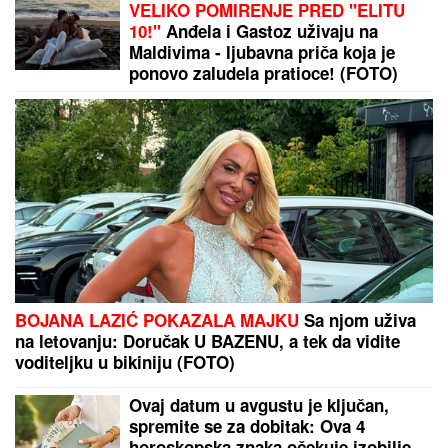
Pala odluka vredna 110 milijardi dolara: Velika
Britanija odobrila spajanje medijskih giganta
DRAMATIČNO:
Mađarska donela hitnu odluku -
građanima saopštena prelomna vest