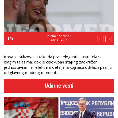
Jelena Karleuša i
1
/
5
Atina Tošić
Kosa je stilizovana tako da prati elegantnu liniju tela sa
blagim talasima, dok je celokupan stajling zaokružen
jednostavnim, ali efektnim detaljima koji nisu odvlačili pažnju
od glavnog modnog momenta.
Udarne vesti