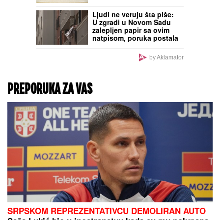
SRBIJA KAO U EKSPRES
LONCU!
Dok sve ključa
na vrelini, stižu
upozorenja na
GRMLJAVINSKE
NEPOGODE! Evo gde je
najtoplije: RHMZ objavio
alarmantne brojke