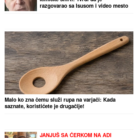
(FOTO) SPAKOVALI KOFERE I
OTIŠLI NA EGZOTIČNU
DESTINACIJU
Ovako Anđela i
Gastoz uživaju nakon pomirenja, ona
puni baterije pred "Elitu 10"