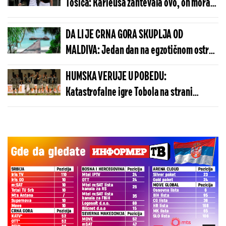
Tošića: Karleuša zahtevala ovo, on morao
da pristane
DA LI JE CRNA GORA SKUPLJA OD
MALDIVA: Jedan dan na egzotičnom ostrvu
može da košta manje nego u Budvi
HUMSKA VERUJE U POBEDU:
Katastrofalne igre Tobola na strani
ulivaju samopouzdanje Partizanu