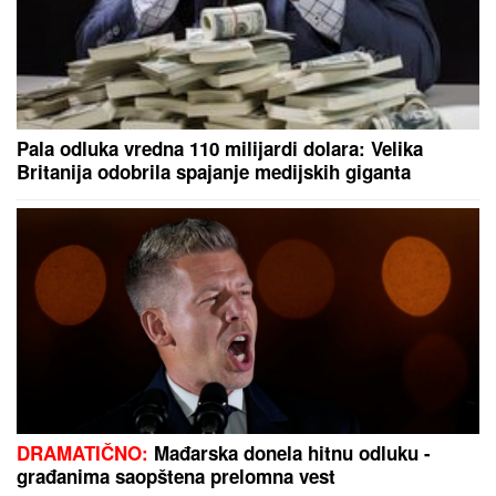
(FOTO) GORI KOMO!
Devojka Bake Praseta zapalila
društvene mreže: Milena objavila vrele fotke iz
Italije, bujni dekolte u prvom planu