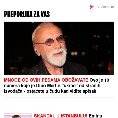
ZATVORENA DVA AUTO-PUTA:
Snažno nevreme se sručilo u ovaj
deo Evrope, vetar obarao drveće
(VIDEO)
Probudio se 45 minuta nakon
kliničke smrti: Tvrdi da je