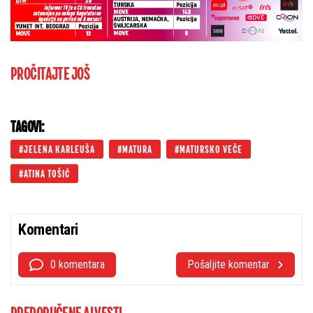
PROČITAJTE JOŠ
TAGOVI:
JELENA KARLEUŠA
MATURA
MATURSKO VEČE
ATINA TOŠIĆ
Komentari
0 komentara
Pošaljite komentar