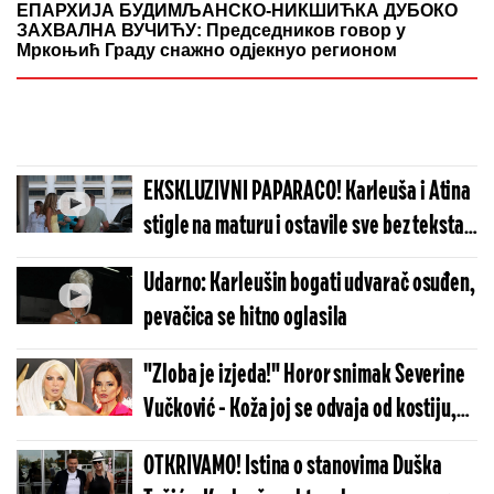
ЕПАРХИЈА БУДИМЉАНСКО-НИКШИЋКА ДУБОКО
ЗАХВАЛНА ВУЧИЋУ: Председников говор у
Мркоњић Граду снажно одјекнуо регионом
EKSKLUZIVNI PAPARACO! Karleuša i Atina
stigle na maturu i ostavile sve bez teksta -
Bogata naslednica ista majka
Udarno: Karleušin bogati udvarač osuđen,
pevačica se hitno oglasila
"Zloba je izjeda!" Horor snimak Severine
Vučković - Koža joj se odvaja od kostiju,
izgleda kao živi leš
OTKRIVAMO! Istina o stanovima Duška