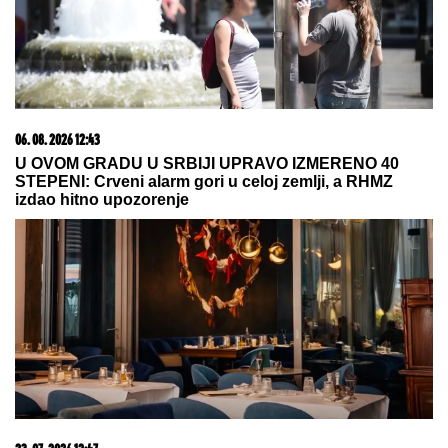
VELIKO POMIRENJE PRED "ELITU
10!"
Anđela i Gastoz uživaju na
Maldivima - ljubavna priča koja je
ponovo zaludela pratioce! (FOTO)
BOJANA LAZIĆ POKAZALA MAJKU
Sa njom uživa
na letovanju: Doručak U BAZENU, a tek da vidite
voditeljku u bikiniju (FOTO)
Ovaj datum u avgustu je ključan,
spremite se za dobitak: Ova 4
horoskopska znaka očekuje izobilje