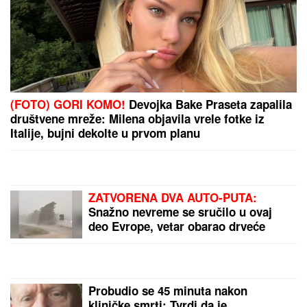
SRPSKOM REPREZENTATIVCU DEMOLIRAN AUTO
Saša Lukić bio u inostranstvu kada su mu polupana
stakla na skupocenom "bentliju"