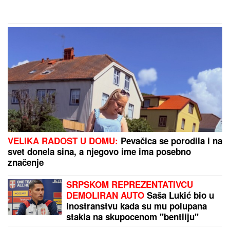
BOJANI
Provodio se na plaži sa
Milicom Veličković, pa pokazao ŠTA
RADE KRUNA I ON: U prvom planu
tetovaža koju je posvetio naslednici
(FOTO)
KONTROLA LETOVA IZ BARSEONE I MADRIDA:
Posle tragedije u Seuti, počela provera putnika na
aerdoromima u Italiji