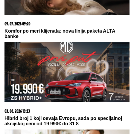
(FOTO) BELI LJILJANI I BELI KOVČEG ZA UBIJENU
LJUDMILU
Porodica ispratila Ruskinju koju je
ugušio turski državljanin u Borči: Sveštenik držao
opelo na Lešću