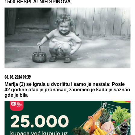
SKANDAL U ISTANBULU!
Emina
Jahović pokradena za 50.000 EVRA:
Nasela na prevaru devojke iz Crne
Gore