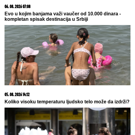
VELIKA RADOST U DOMU:
Pevačica se porodila i na
svet donela sina, a njegovo ime ima posebno
značenje
SRPSKOM REPREZENTATIVCU
DEMOLIRAN AUTO
Saša Lukić bio u
inostranstvu kada su mu polupana
stakla na skupocenom "bentliju"