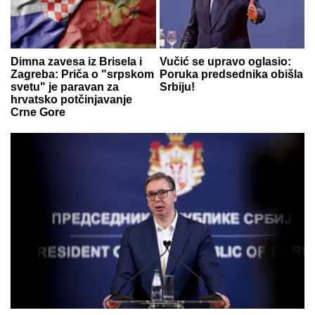
Dimna zavesa iz Brisela i
Vučić se upravo oglasio:
Zagreba: Priča o "srpskom
Poruka predsednika obišla
svetu" je paravan za
Srbiju!
hrvatsko potčinjavanje
Crne Gore