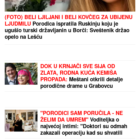
Malo ko zna čemu služi rupa na varjači: Kada
saznate, koristićete je drugačije!
JANJUŠ SA ĆERKOM NA ADI