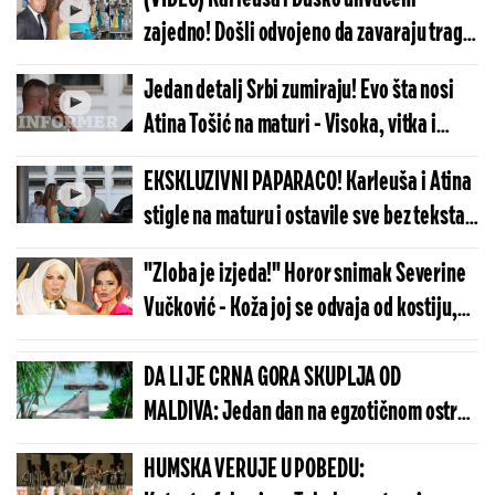
zajedno! Došli odvojeno da zavaraju trag,
evo kako je prošao susret
Jedan detalj Srbi zumiraju! Evo šta nosi
Atina Tošić na maturi - Visoka, vitka i
obučena po poslednjoj modi
EKSKLUZIVNI PAPARACO! Karleuša i Atina
stigle na maturu i ostavile sve bez teksta -
Bogata naslednica ista majka
"Zloba je izjeda!" Horor snimak Severine
Vučković - Koža joj se odvaja od kostiju,
izgleda kao živi leš
DA LI JE CRNA GORA SKUPLJA OD
MALDIVA: Jedan dan na egzotičnom ostrvu
može da košta manje nego u Budvi
HUMSKA VERUJE U POBEDU: