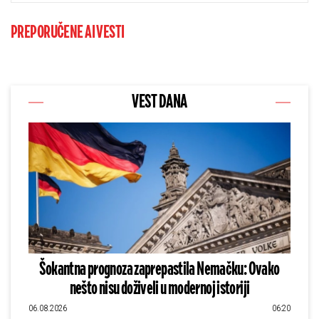
PREPORUČENE AI VESTI
VEST DANA
Šokantna prognoza zaprepastila Nemačku: Ovako
nešto nisu doživeli u modernoj istoriji
06.08.2026
06:20