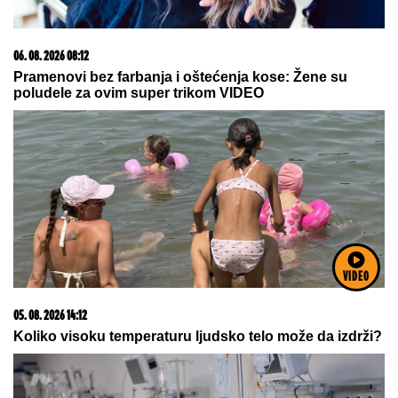
17. 07. 2026 09:41
Skoro svaka kuća u Jugoslaviji imala je ovu lampu, a
danas vredi i do 2.000 evra: Mnogi je čuvaju u
podrumu, a pojma nemaju kakvo blago imaju
VIDEO
23. 07. 2026 12:47