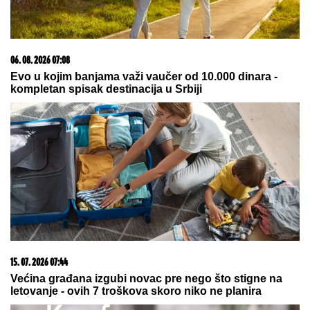
06. 08. 2026 07:31
BOJANA LAZIĆ POKAZALA MAJKU! Sa njom uživa na
letovanju: Doručak u BAZENU, a tek da vidite
voditeljku u bikiniju (FOTO)