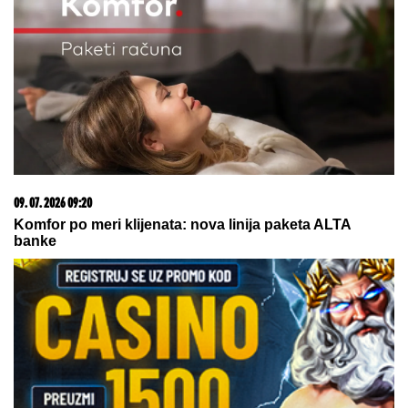
06. 08. 2026 06:38
Da li je genetika zaslužna za rađanje blizanaca? Istina o
naslednim faktorima i blizanačkoj trudnoći
06. 08. 2026 07:08
Evo u kojim banjama važi vaučer od 10.000 dinara -
kompletan spisak destinacija u Srbiji