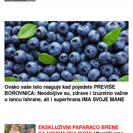
Stavite samo DVE KAPI OVOGA u
jaja za pohovanje i meso neće upiti
ulje, a korica će satima biti hrskava
BOGATI PEKAR MUČEN I UBIJEN! U
"Blicu uživo"
istražujemo ko ga je tipovao pre zverskog zločina