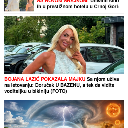
KAKAV TENISKI ŠOK:
Aleksander
Zverev eliminisan u Montrealu!
Ruskinja i Turčin nisu bili u vezi?!
Devojku prvi put video pa počinio
stravičan zločin, novi detalji ubistva
u Borči