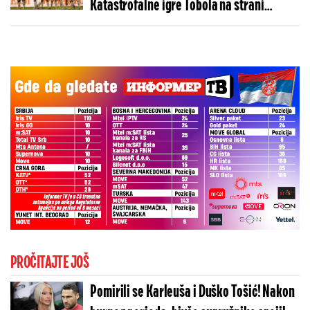
Katastrofalne igre Tobola na strani
ulivaju samopouzdanje Partizanu
PROČITAJTE JOŠ
Pomirili se Karleuša i Duško Tošić! Nakon