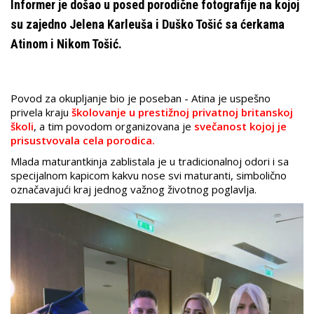
Informer je došao u posed porodične fotografije na kojoj
su zajedno Jelena Karleuša i Duško Tošić sa ćerkama
Atinom i Nikom Tošić.
Povod za okupljanje bio je poseban - Atina je uspešno
privela kraju
školovanje u prestižnoj privatnoj britanskoj
školi
, a tim povodom organizovana je
svečanost kojoj je
prisustvovala cela porodica.
Mlada maturantkinja zablistala je u tradicionalnoj odori i sa
specijalnom kapicom kakvu nose svi maturanti, simbolično
označavajući kraj jednog važnog životnog poglavlja.