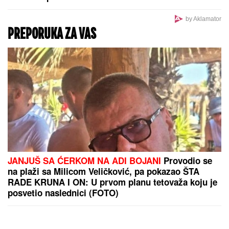
BOJANA LAZIĆ POKAZALA MAJKU
Sa njom uživa
na letovanju: Doručak U BAZENU, a tek da vidite
voditeljku u bikiniju (FOTO)
UN UPOZORAVAJU NA POSLEDICE EL
NINjA: Evo
koje zemlje su najugroženije