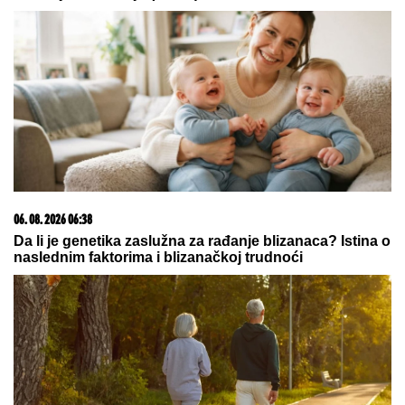
Otkriveno koliko je Dragan Stanković STARIJI OD
VERENICE Aleksandre: Krili mesecima ovaj
podatak, sada se sve saznalo
SKANDAL U ISTANBULU!
Emina
Jahović pokradena za 50.000 EVRA:
Nasela na prevaru devojke iz Crne
Gore
"Otac je napustio majku jer je nije
voleo, a onda je ona pozajmljivala
novac!" Ovo je istina o odrastanju
Dina Merlina
by Aklamator