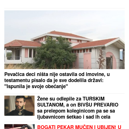
Pevačica skockana od glave do pete,
Viktorova devojka bez šminke
(VIDEO)
EVO SA KIM MILICA UŽIVA NA ADI BOJANI NAKON
SVAĐE SA TERZOM NA PLAŽI
Njega zna cela Srbija:
Mreže gore od komentara, osvanula fotografija
Jovanović: AI asistent na Portalu