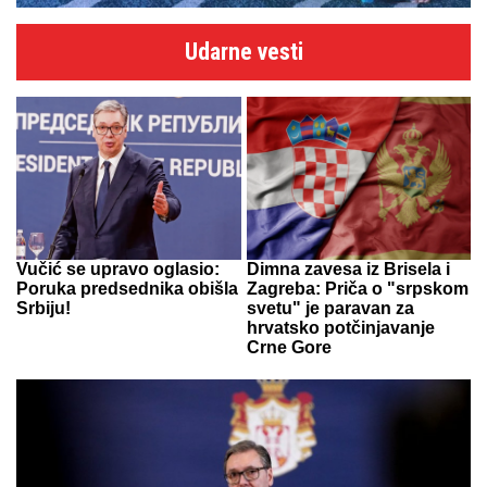
Udarne vesti
Vučić se upravo oglasio:
Dimna zavesa iz Brisela i
Poruka predsednika obišla
Zagreba: Priča o "srpskom
Srbiju!
svetu" je paravan za
hrvatsko potčinjavanje
Crne Gore