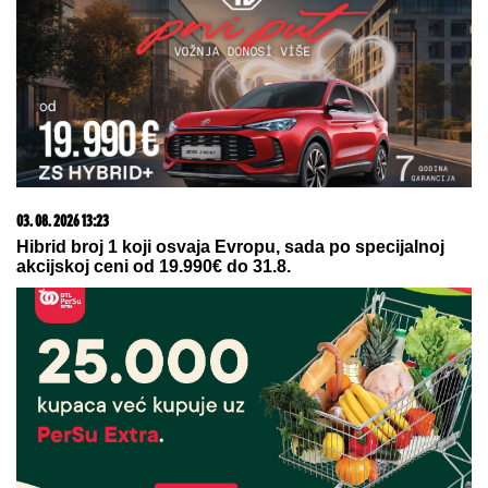
09. 07. 2026 09:20
Komfor po meri klijenata: nova linija paketa ALTA
banke
20. 07. 2026 08:04
REGISTRUJ SE UZ PROMO KOD CASINO Preuzmi
1500 BESPLATNIH SPINOVA