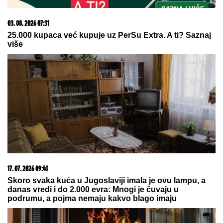
05. 08. 2026 06:45
Šta dete nasleđuje od oca, a šta od majke? Sve što
treba da znate o genetici
03. 08. 2026 13:23