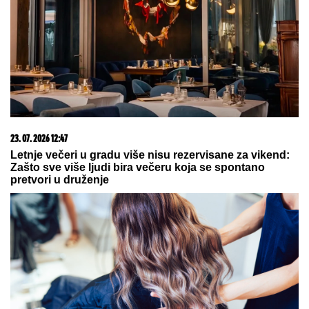
Hibrid broj 1 koji osvaja Evropu, sada po specijalnoj
akcijskoj ceni od 19.990€ do 31.8.
03. 08. 2026 07:31
25.000 kupaca već kupuje uz PerSu Extra. A ti? Saznaj
više