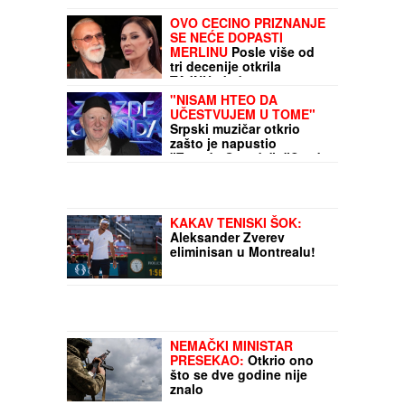
OVO CECINO PRIZNANJE
SE NEĆE DOPASTI
MERLINU
Posle više od
tri decenije otkrila
TAJNU: Jednom
rečenicom prekinula
"NISAM HTEO DA
diskusiju na mrežama
UČESTVUJEM U TOME"
Srpski muzičar otkrio
zašto je napustio
"Zvezde Granda": "Svađe
su iscenirane, žiri je
bitniji od takmičara"