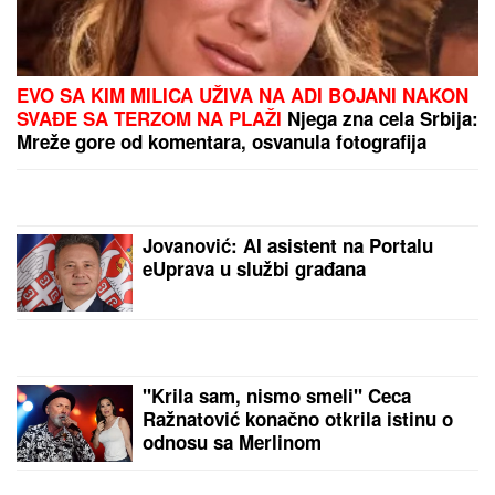
JANJUŠ SA ĆERKOM NA ADI BOJANI
Provodio se
na plaži sa Milicom Veličković, pa pokazao ŠTA
RADE KRUNA I ON: U prvom planu tetovaža koju je
posvetio naslednici (FOTO)
"STEFANI MI BRANI DA VIDIM
DETE"
Haos na crnogorskom
primorju! Terza i Munjez oči u oči,
on progovorio o tužbama: "Pretila
mi je, pokazao sam joj dokaze"
(VIDEO)
EKSKLUZIVNI PAPARACO BRENE
SA NOVOM SNAJKOM!
Uhvatili smo
ih u prestižnom hotelu u Crnoj Gori: