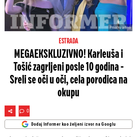
Privatna arhiva
ESTRADA
MEGAEKSKLUZIVNO! Karleuša i
Tošić zagrljeni posle 10 godina -
Sreli se oči u oči, cela porodica na
okupu
0
Dodaj Informer kao željeni izvor na Googlu