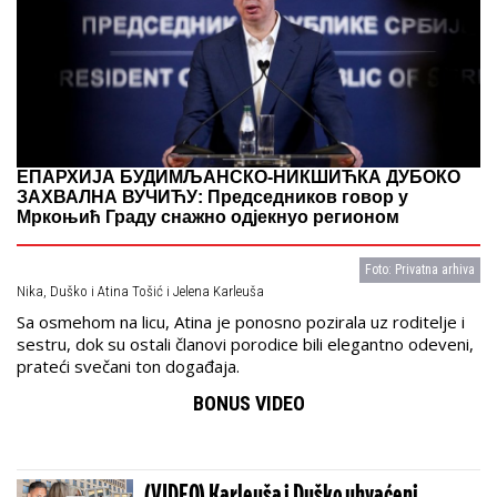
ЕПАРХИЈА БУДИМЉАНСКО-НИКШИЋКА ДУБОКО
ЗАХВАЛНА ВУЧИЋУ: Председников говор у
Мркоњић Граду снажно одјекнуо регионом
Foto: Privatna arhiva
Nika, Duško i Atina Tošić i Jelena Karleuša
Sa osmehom na licu, Atina je ponosno pozirala uz roditelje i
sestru, dok su ostali članovi porodice bili elegantno odeveni,
prateći svečani ton događaja.
BONUS VIDEO
(VIDEO) Karleuša i Duško uhvaćeni