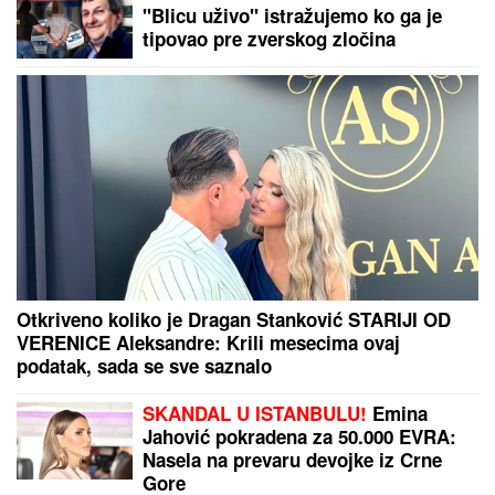
eUprava u službi građana
"Krila sam, nismo smeli" Ceca
Ražnatović konačno otkrila istinu o
odnosu sa Merlinom