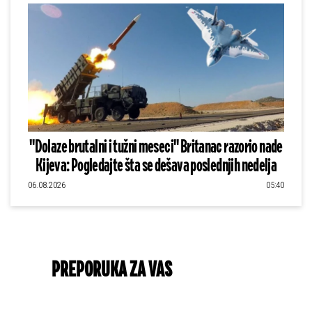
"Dolaze brutalni i tužni meseci" Britanac razorio nade
Kijeva: Pogledajte šta se dešava poslednjih nedelja
06.08.2026
05:40
PREPORUKA ZA VAS