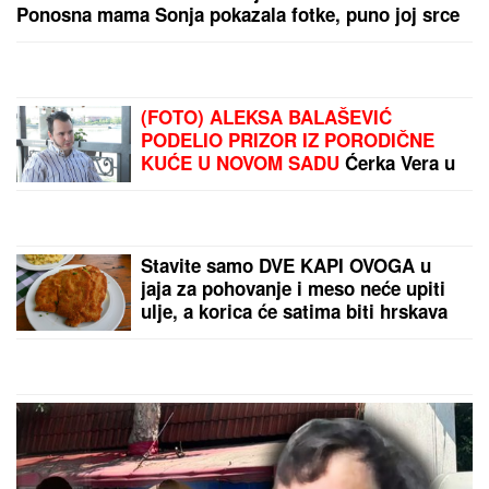
NEMAČKI MINISTAR
PRESEKAO:
Otkrio ono
što se dve godine nije
znalo
Back to School uz
UniCredit Bank: Pametno
planiraj početak nove
školske godine!
by Aklamator
PREPORUKA ZA VAS