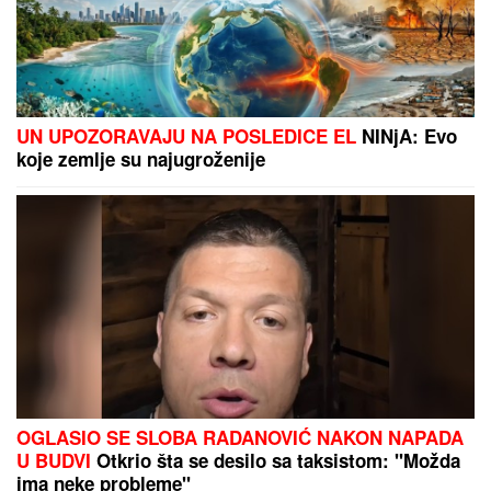
Ovako vaše telo reaguje kad pojedete PREVIŠE
BOROVNICA: Neodoljive su, zdrave i izuzetno važne
u lancu ishrane, ali i superhrana IMA SVOJE MANE
EKSKLUZIVNI PAPARACO BRENE
SA NOVOM SNAJKOM!
Uhvatili smo
ih u prestižnom hotelu u Crnoj Gori:
Pevačica skockana od glave do pete,
Viktorova devojka bez šminke
(VIDEO)