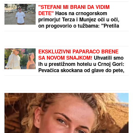
OGLASIO SE SLOBA RADANOVIĆ NAKON NAPADA
U BUDVI
Otkrio šta se desilo sa taksistom: "Možda
ima neke probleme"
by Aklamator
PREPORUKA ZA VAS