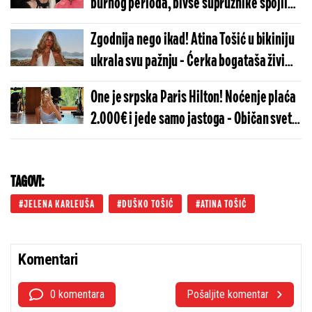
burnog perioda, bivše supružnike spojilo
ovo
Zgodnija nego ikad! Atina Tošić u bikiniju
ukrala svu pažnju - Ćerka bogataša živi
kao kraljica!
One je srpska Paris Hilton! Noćenje plaća
2.000€ i jede samo jastoga - Običan svet
gleda i ne trepće
TAGOVI:
JELENA KARLEUŠA
DUŠKO TOŠIĆ
ATINA TOŠIĆ
Komentari
0 komentara
Pošaljite komentar