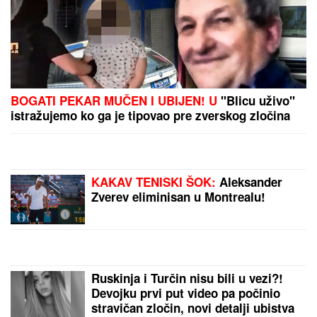
LUKASOVA NAJMLAĐA ĆERKA VIKTORIJA JE BAŠ
PORASLA!
Sa sestrom Sofijom uživa na moru:
Ponosna mama Sonja pokazala fotke, puno joj srce
(FOTO) ALEKSA BALAŠEVIĆ
PODELIO PRIZOR IZ PORODIČNE
KUĆE U NOVOM SADU
Ćerka Vera u
kostimu sirene, oduševila sve:
"Salajka ima more"