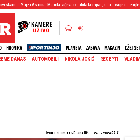
Asmina! Marinkovićeva izgubila kompas, urla i psuje na engleskom! (VIDEO)
O
HRONIKA
PLANETA
ZABAVA
MAGAZIN
DŽET SE
REME DANAS
AUTOMOBILI
NIKOLA JOKIĆ
RECEPTI
VLADIM
Izvor:
Informer.rs/Dijana Ilić
07:01
24.02.2024