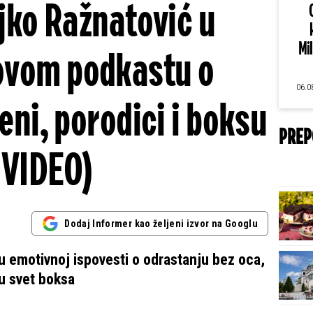
ljko Ražnatović u
Mi
ovom podkastu o
06.0
eni, porodici i boksu
PREP
(VIDEO)
Dodaj Informer kao željeni izvor na Googlu
u emotivnoj ispovesti o odrastanju bez oca,
 u svet boksa