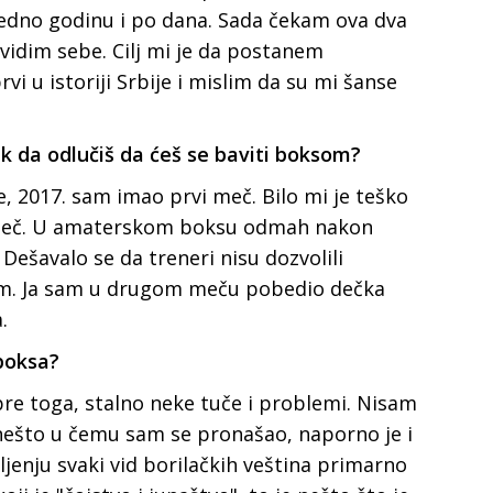
jedno godinu i po dana. Sada čekam ova dva
 vidim sebe. Cilj mi je da postanem
vi u istoriji Srbije i mislim da su mi šanse
ak da odlučiš da ćeš se baviti boksom?
e, 2017. sam imao prvi meč. Bilo mi je teško
i meč. U amaterskom boksu odmah nakon
Dešavalo se da treneri nisu dozvolili
m. Ja sam u drugom meču pobedio dečka
.
boksa?
re toga, stalno neke tuče i problemi. Nisam
e nešto u čemu sam se pronašao, naporno je i
jenju svaki vid borilačkih veština primarno