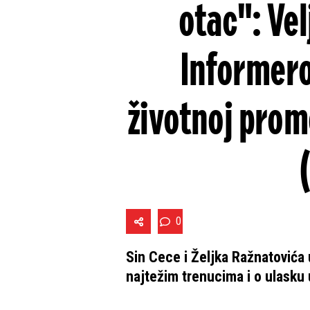
otac": Ve
Informer
životnoj prom
0
Sin Cece i Željka Ražnatovića 
najtežim trenucima i o ulasku