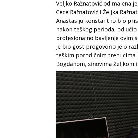
Veljko Ražnatović od malena je
Cece Ražnatović i Željka Ražna
Anastasiju konstantno bio pris
nakon teškog perioda, odlučio 
profesionalno bavljenje ovim
je bio gost progovorio je o raz
teškim porodičnim trenucima i
Bogdanom, sinovima Željkom i 