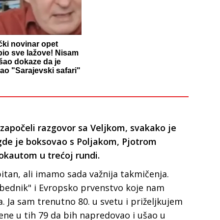
ki novinar opet
pio sve lažove! Nisam
šao dokaze da je
ao "Sarajevski safari"
započeli razgovor sa Veljkom, svakako je
gde je boksovao s Poljakom, Pjotrom
okautom u trećoj rundi.
bitan, ali imamo sada važnija takmičenja.
bednik" i Evropsko prvenstvo koje nam
a. Ja sam trenutno 80. u svetu i priželjkujem
mene u tih 79 da bih napredovao i ušao u