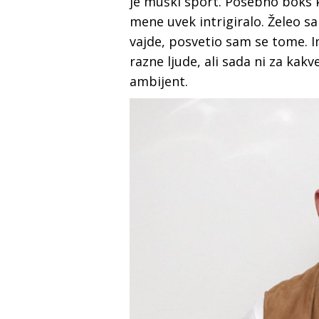
je muški sport. Posebno boks koj
mene uvek intrigiralo. Želeo 
vajde, posvetio sam se tome. 
razne ljude, ali sada ni za kakv
ambijent.