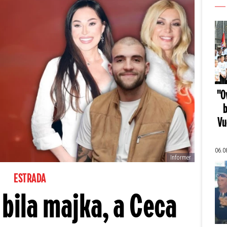
"Ov
b
Vu
06.0
Informer
ESTRADA
e bila majka, a Ceca