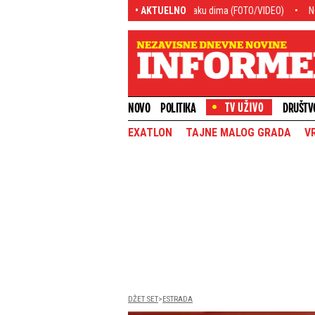
ri, vatrogasci vode borbu u oblaku dima (FOTO/VIDEO)
• AKTUELNO
Novi skandal Maje i 
NOVO
POLITIKA
DRUŠTV
EXATLON
TAJNE MALOG GRADA
V
DŽET SET
ESTRADA