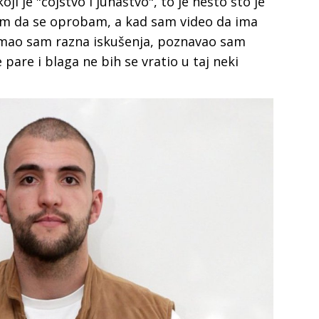
i je "čojstvo i junaštvo", to je nešto što je
sam da se oprobam, a kad sam video da ima
Imao sam razna iskušenja, poznavao sam
e pare i blaga ne bih se vratio u taj neki