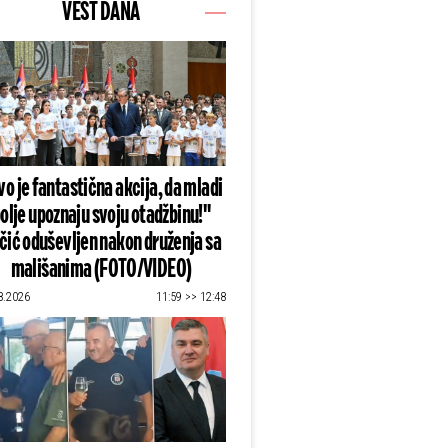
VEST DANA
o je fantastična akcija, da mladi
olje upoznaju svoju otadžbinu!"
čić oduševljen nakon druženja sa
mališanima (FOTO/VIDEO)
8.2026
11:59 >> 12:48