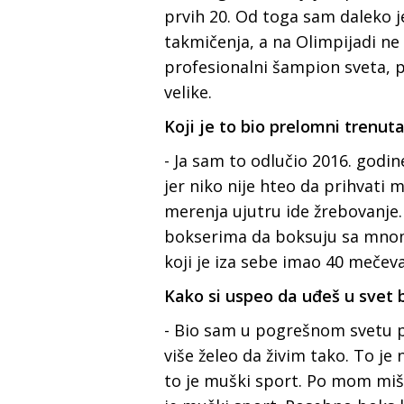
prvih 20. Od toga sam daleko 
takmičenja, a na Olimpijadi ne
profesionalni šampion sveta, pr
velike.
Koji je to bio prelomni trenut
- Ja sam to odlučio 2016. godin
jer niko nije hteo da prihvat
merenja ujutru ide žrebovanje. 
bokserima da boksuju sa mno
koji je iza sebe imao 40 mečeva
Kako si uspeo da uđeš u svet 
- Bio sam u pogrešnom svetu p
više želeo da živim tako. To j
to je muški sport. Po mom mišl