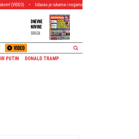
Udarao je rukama i nogama po glavi i telu! Jezivi detalji brutalnog ubistva - S
DNEVNE
NOVINE
SRBIJA
T
IR PUTIN
DONALD TRAMP