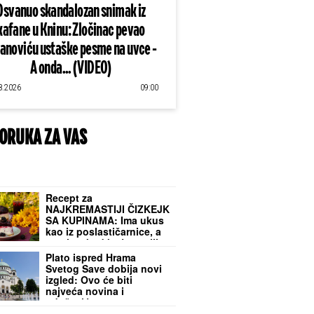
Osvanuo skandalozan snimak iz
kafane u Kninu: Zločinac pevao
lanoviću ustaške pesme na uvce -
A onda... (VIDEO)
8.2026
09:00
ORUKA ZA VAS
Recept za
NAJKREMASTIJI ČIZKEJK
SA KUPINAMA: Ima ukus
kao iz poslastičarnice, a
pravi se kod kuće za tili
čas
Plato ispred Hrama
Svetog Save dobija novi
izgled: Ovo će biti
najveća novina i
oduševiće sve