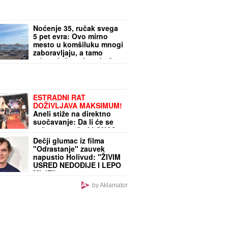
Noćenje 35, ručak svega
5 pet evra: Ovo mirno
mesto u komšiluku mnogi
zaboravljaju, a tamo
odmor još uvek ne košta
čitavo bogatstvo
ESTRADNI RAT
DOŽIVLJAVA MAKSIMUM!
Aneli stiže na direktno
suočavanje: Da li će se
večeras umešati i ONA?
Dečji glumac iz filma
"Odrastanje" zauvek
napustio Holivud: "ŽIVIM
USRED NEDOĐIJE I LEPO
MI JE"
by Aklamator