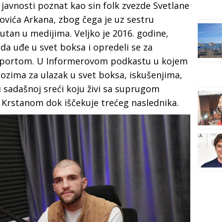
 javnosti poznat kao sin folk zvezde Svetlane
tovića Arkana, zbog čega je uz sestru
utan u medijima. Veljko je 2016. godine,
da uđe u svet boksa i opredeli se za
 sportom. U Informerovom podkastu u kojem
lozima za ulazak u svet boksa, iskušenjima,
 sadašnoj sreći koju živi sa suprugom
Krstanom dok iščekuje trećeg naslednika.