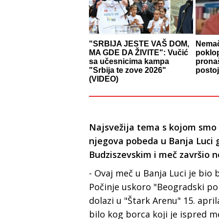
"SRBIJA JESTE VAŠ DOM,
Nemač
MA GDE DA ŽIVITE": Vučić
poklo
sa učesnicima kampa
prona
"Srbija te zove 2026"
postoj
(VIDEO)
Najsvežija tema s kojom smo 
njegova pobeda u Banja Luci 
Budziszevskim i meč završio n
- Ovaj meč u Banja Luci je bio 
Počinje uskoro "Beogradski po
dolazi u "Štark Arenu" 15. april
bilo kog borca koji je ispred 