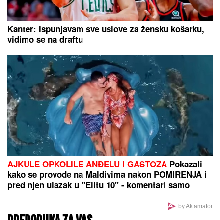
Kanter: Ispunjavam sve uslove za žensku košarku,
vidimo se na draftu
AJKULE OPKOLILE ANĐELU I GASTOZA
Pokazali
kako se provode na Maldivima nakon POMIRENJA i
pred njen ulazak u "Elitu 10" - komentari samo
pljušte (VIDEO)
by Aklamator