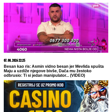
07. 08. 2026 22:25
Besan kao ris: Asmin vidno besan jer Mevlida spušta
Maju a uzdiže njegove bivše, Dača mu žestoko
odbrusio: Ti si jedan manipulator... (VIDEO)