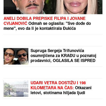
ANELI DOBILA PREPISKE FILIPA I JOVANE
CVIJANOVIĆ
Odmah se oglasila: "Sve dođe do
mene", evo da li je kontaktirala Đukića
Supruga Sergeja Trifunovića
osumnjičena za KRAĐU u poznatoj
prodavnici, OGLASILA SE ISPRED
POLICIJSKE STANICE: "Došla sam
da uzmem to"
UDARI VETRA DOSTIŽU I 198
KILOMETARA NA ČAS:
Otkazani
letovi, stotinama hiljada ljudi
naređena hitna evakuacija zbog
"Delfina" (VIDEO)