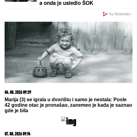
a onda je usledio ŠOK
by Aklamator
06. 08. 2026 09:39
Marija (3) se igrala u dvorištu i samo je nestala: Posle
42 godine otac je pronašao, zanemeo je kada je saznao
gde je bila
07. 08. 2026 09:14