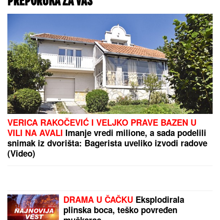
PREPORUKA ZA VAS
VERICA RAKOČEVIĆ I VELJKO PRAVE BAZEN U
VILI NA AVALI
Imanje vredi milione, a sada podelili
snimak iz dvorišta: Bagerista uveliko izvodi radove
(Video)
DRAMA U ČAČKU
Eksplodirala
plinska boca, teško povređen