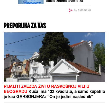
dobio zeleno svetlo za
preuzimanje "Vorner
brosa"
by Aklamator
PREPORUKA ZA VAS
RIJALITI ZVEZDA ŽIVI U RASKOŠNOJ VILI U
BEOGRADU
Kuća ima 132 kvadrata, a samo kupatilo
je kao GARSONJERA: "On je jedini naslednik"