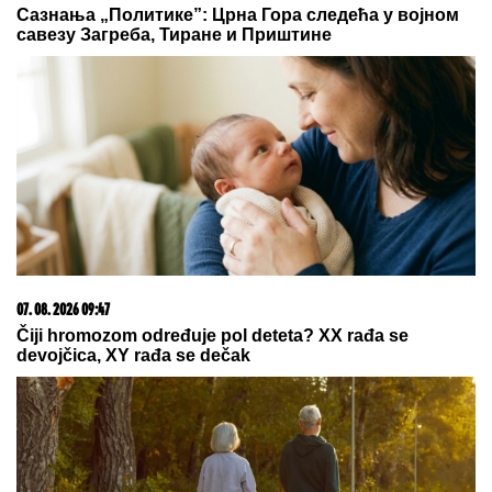
Сазнања „Политике”: Црна Гора следећа у војном
савезу Загреба, Тиране и Приштине
07. 08. 2026 09:47
Čiji hromozom određuje pol deteta? XX rađa se
devojčica, XY rađa se dečak