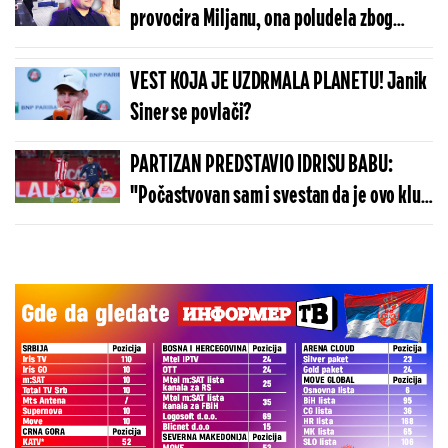
provocira Miljanu, ona poludela zbog
njegovih reči (VIDEO)
VEST KOJA JE UZDRMALA PLANETU! Janik
Siner se povlači?
PARTIZAN PREDSTAVIO IDRISU BABU:
"Počastvovan sam i svestan da je ovo klub
sa velikom istorijom"