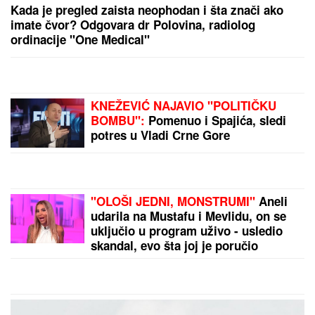
Kada je pregled zaista neophodan i šta znači ako
imate čvor? Odgovara dr Polovina, radiolog
ordinacije "One Medical"
KNEŽEVIĆ NAJAVIO "POLITIČKU
BOMBU":
Pomenuo i Spajića, sledi
potres u Vladi Crne Gore
"OLOŠI JEDNI, MONSTRUMI"
Aneli
udarila na Mustafu i Mevlidu, on se
uključio u program uživo - usledio
skandal, evo šta joj je poručio
Asminov otac