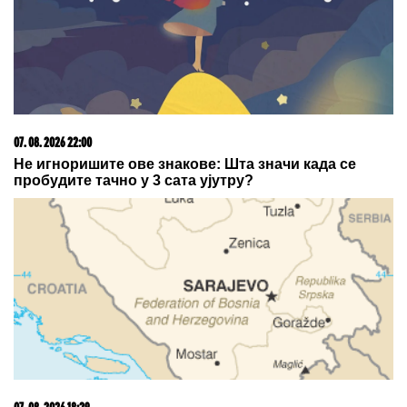
07. 08. 2026 22:00
Не игноришите ове знакове: Шта значи када се
пробудите тачно у 3 сата ујутру?