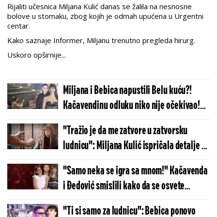
Rijaliti učesnica Miljana Kulić danas se žalila na nesnosne
bolove u stomaku, zbog kojih je odmah upućena u Urgentni
centar.
Kako saznaje Informer, Miljanu trenutno pregleda hirurg.
Uskoro opširnije...
Miljana i Bebica napustili Belu kuću?!
Kačavendinu odluku niko nije očekivao!
(VIDEO)
"Tražio je da me zatvore u zatvorsku
ludnicu": Miljana Kulić ispričala detalje sa
suđenja s poznatim rijaliti učesnikom
"Samo neka se igra sa mnom!" Kačavenda
i Đedović smislili kako da se osvete
Miljani: "Neću da se kontrolišem!"
"Ti si samo za ludnicu": Bebica ponovo
(VIDEO)