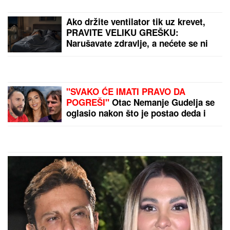
Ako držite ventilator tik uz krevet,
PRAVITE VELIKU GREŠKU:
Narušavate zdravlje, a nećete se ni
rashladiti - OVO DUGME malo ko
koristi, a pravi najveću razliku
"SVAKO ĆE IMATI PRAVO DA
POGREŠI"
Otac Nemanje Gudelja se
oglasio nakon što je postao deda i
otkrio kakvi su odnosi u porodici -
sad je sve jasno