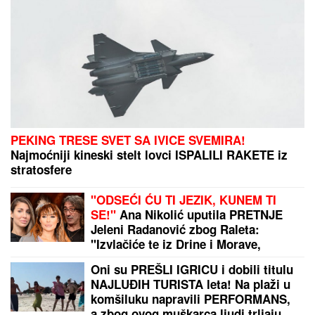
PEKING TRESE SVET SA IVICE SVEMIRA!
Najmoćniji kineski stelt lovci ISPALILI RAKETE iz
stratosfere
"ODSEĆI ĆU TI JEZIK, KUNEM TI
SE!"
Ana Nikolić uputila PRETNJE
Jeleni Radanović zbog Raleta:
"Izvlačiće te iz Drine i Morave,
ku**etino raspala!" (VIDEO)
Oni su PREŠLI IGRICU i dobili titulu
NAJLUĐIH TURISTA leta! Na plaži u
komšiluku napravili PERFORMANS,
a zbog ovog muškarca ljudi trljaju