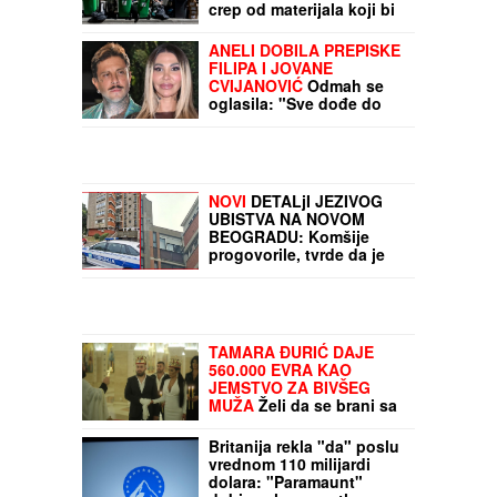
crep od materijala koji bi
završio na deponiji
ANELI DOBILA PREPISKE
FILIPA I JOVANE
CVIJANOVIĆ
Odmah se
oglasila: "Sve dođe do
mene", evo da li je
kontaktirala Đukića
NOVI
DETALjI JEZIVOG
UBISTVA NA NOVOM
BEOGRADU: Komšije
progovorile, tvrde da je
ovo pozadina cele priče
(FOTO/VIDEO)
TAMARA ĐURIĆ DAJE
560.000 EVRA KAO
JEMSTVO ZA BIVŠEG
MUŽA
Želi da se brani sa
slobode: "Verujem da bi i
on to uradio za mene",
Britanija rekla "da" poslu
ovo su svi detalji
vrednom 110 milijardi
dolara: "Paramaunt"