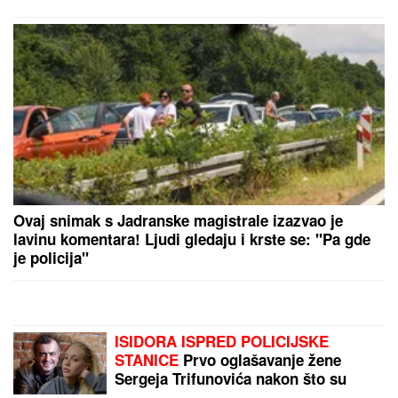
Ovaj snimak s Jadranske magistrale izazvao je
lavinu komentara! Ljudi gledaju i krste se: "Pa gde
je policija"
ISIDORA ISPRED POLICIJSKE
STANICE
Prvo oglašavanje žene
Sergeja Trifunovića nakon što su
ZVALI NADLEŽNE zbog nje: "Samo