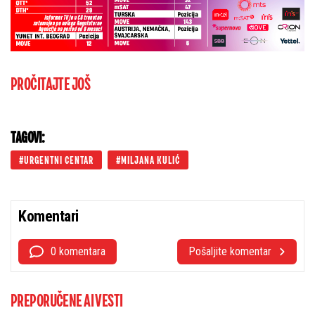
PROČITAJTE JOŠ
TAGOVI:
URGENTNI CENTAR
MILJANA KULIĆ
Komentari
0 komentara
Pošaljite komentar
PREPORUČENE AI VESTI