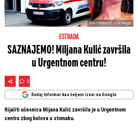
Miloš Rafailović, ATA Images
ESTRADA
SAZNAJEMO! Miljana Kulić završila
u Urgentnom centru!
0
Dodaj Informer kao željeni izvor na Googlu
Rijaliti učesnica Mijana Kulić završila je u Urgentnom
centru zbog bolova u stomaku.