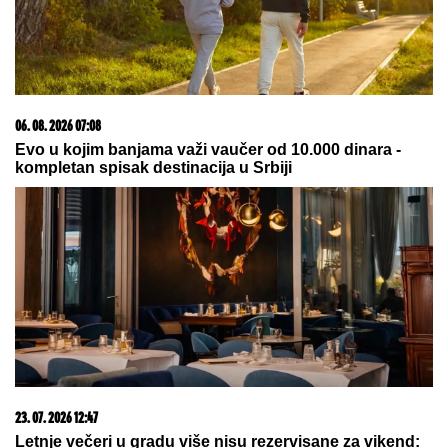
06. 08. 2026 07:08
Evo u kojim banjama važi vaučer od 10.000 dinara -
kompletan spisak destinacija u Srbiji
23. 07. 2026 12:47
Letnje večeri u gradu više nisu rezervisane za vikend: