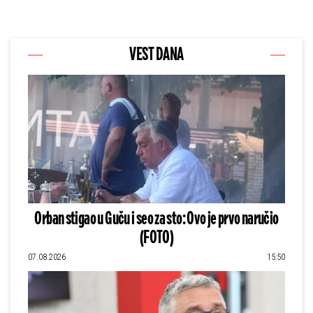
VEST DANA
Orban stigao u Guču i seo za sto: Ovo je prvo naručio
(FOTO)
07.08.2026
15:50