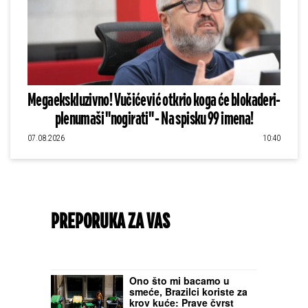
Megaekskluzivno! Vučićević otkrio koga će blokaderi-
plenumaši "nogirati" - Na spisku 99 imena!
07.08.2026
10:40
PREPORUKA ZA VAS
Ono što mi bacamo u
smeće, Brazilci koriste za
krov kuće: Prave čvrst