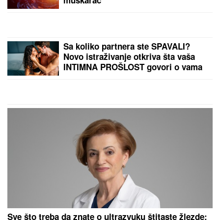
muškarac
Sa koliko partnera ste SPAVALI?
Novo istraživanje otkriva šta vaša
INTIMNA PROŠLOST govori o vama
Sve što treba da znate o ultrazvuku štitaste žlezde: