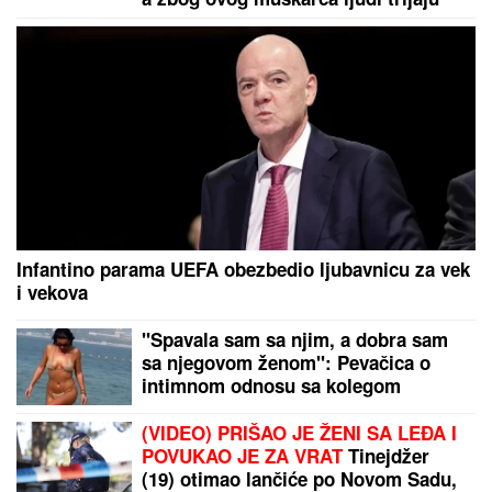
oči i ne veruju šta vide
Infantino parama UEFA obezbedio ljubavnicu za vek
i vekova
"Spavala sam sa njim, a dobra sam
sa njegovom ženom": Pevačica o
intimnom odnosu sa kolegom
(VIDEO) PRIŠAO JE ŽENI SA LEĐA I
POVUKAO JE ZA VRAT
Tinejdžer
(19) otimao lančiće po Novom Sadu,