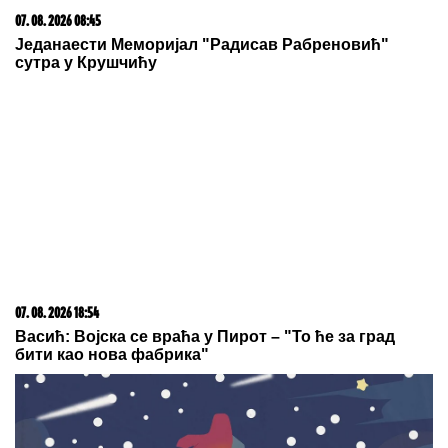
07. 08. 2026 08:45
Једанаести Меморијал "Радисав Рабреновић"
сутра у Крушчићу
07. 08. 2026 18:54
Васић: Војска се враћа у Пирот – "То ће за град
бити као нова фабрика"