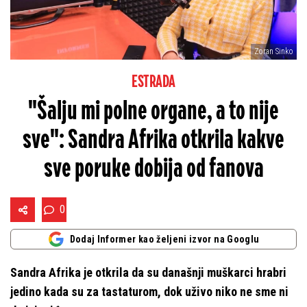
Zoran Sinko
ESTRADA
"Šalju mi polne organe, a to nije
sve": Sandra Afrika otkrila kakve
sve poruke dobija od fanova
0
Dodaj Informer kao željeni izvor na Googlu
Sandra Afrika je otkrila da su današnji muškarci hrabri
jedino kada su za tastaturom, dok uživo niko ne sme ni