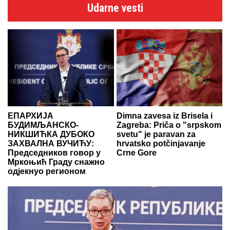
Udarne vesti
ЕПАРХИЈА
Dimna zavesa iz Brisela i
БУДИМЉАНСКО-
Zagreba: Priča o "srpskom
НИКШИЋКА ДУБОКО
svetu" je paravan za
ЗАХВАЛНА ВУЧИЋУ:
hrvatsko potčinjavanje
Председников говор у
Crne Gore
Мркоњић Граду снажно
одјекнуо регионом