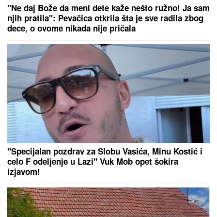
"Ne daj Bože da meni dete kaže nešto ružno! Ja sam
njih pratila": Pevačica otkrila šta je sve radila zbog
dece, o ovome nikada nije pričala
"Specijalan pozdrav za Slobu Vasića, Minu Kostić i
celo F odeljenje u Lazi" Vuk Mob opet šokira
izjavom!