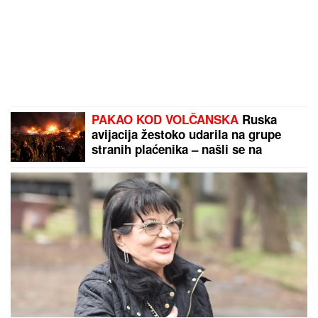
PAKAO KOD VOLČANSKA
Ruska
avijacija žestoko udarila na grupe
stranih plaćenika – našli se na
nišanu kod Harkova