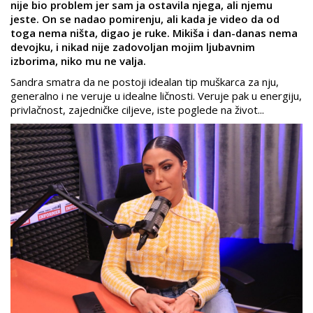
nije bio problem jer sam ja ostavila njega, ali njemu
jeste. On se nadao pomirenju, ali kada je video da od
toga nema ništa, digao je ruke. Mikiša i dan-danas nema
devojku, i nikad nije zadovoljan mojim ljubavnim
izborima, niko mu ne valja.
Sandra smatra da ne postoji idealan tip muškarca za nju,
generalno i ne veruje u idealne ličnosti. Veruje pak u energiju,
privlačnost, zajedničke ciljeve, iste poglede na život...