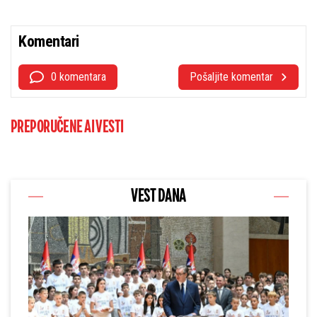
Komentari
0 komentara
Pošaljite komentar
PREPORUČENE AI VESTI
VEST DANA