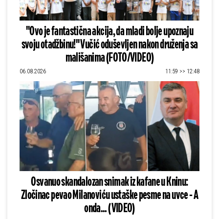
"Ovo je fantastična akcija, da mladi bolje upoznaju
svoju otadžbinu!" Vučić oduševljen nakon druženja sa
mališanima (FOTO/VIDEO)
06.08.2026
11:59 >> 12:48
Osvanuo skandalozan snimak iz kafane u Kninu:
Zločinac pevao Milanoviću ustaške pesme na uvce - A
onda... (VIDEO)