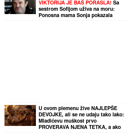
VIKTORIJA JE BAŠ PORASLA!
Sa
sestrom Sofijom uživa na moru:
Ponosna mama Sonja pokazala
fotke, puno joj srce
U ovom plemenu žive NAJLEPŠE
DEVOJKE, ali se ne udaju tako lako:
Mladićevu muškost prvo
PROVERAVA NJENA TETKA, a ako
ona nije zadovoljna sledi SUROVA