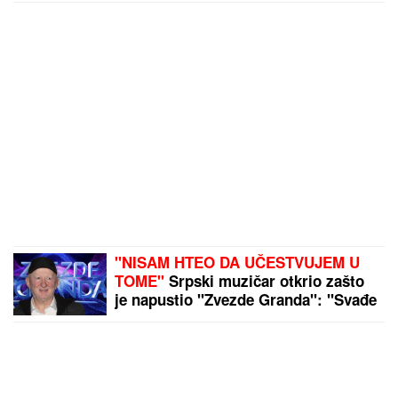
"NISAM HTEO DA UČESTVUJEM U
TOME"
Srpski muzičar otkrio zašto
je napustio "Zvezde Granda": "Svađe
su iscenirane, žiri je bitniji od
takmičara"