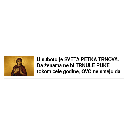
U subotu je SVETA PETKA TRNOVA:
Da ženama ne bi TRNULE RUKE
tokom cele godine, OVO ne smeju da
rade - običaji koje Srbi vekovima
poštuju