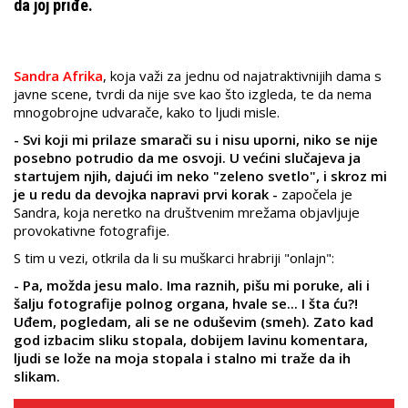
da joj priđe.
Sandra Afrika
, koja važi za jednu od najatraktivnijih dama s
javne scene, tvrdi da nije sve kao što izgleda, te da nema
mnogobrojne udvarače, kako to ljudi misle.
- Svi koji mi prilaze smarači su i nisu uporni, niko se nije
posebno potrudio da me osvoji. U većini slučajeva ja
startujem njih, dajući im neko "zeleno svetlo", i skroz mi
je u redu da devojka napravi prvi korak -
započela je
Sandra, koja neretko na društvenim mrežama objavljuje
provokativne fotografije.
S tim u vezi, otkrila da li su muškarci hrabriji "onlajn":
- Pa, možda jesu malo. Ima raznih, pišu mi poruke, ali i
šalju fotografije polnog organa, hvale se... I šta ću?!
Uđem, pogledam, ali se ne oduševim (smeh). Zato kad
god izbacim sliku stopala, dobijem lavinu komentara,
ljudi se lože na moja stopala i stalno mi traže da ih
slikam.