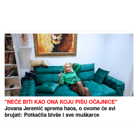
"NEĆE BITI KAO ONA KOJU PIŠU OČAJNICE"
Jovana Jeremić sprema haos, o ovome će svi
brujati: Potkačila bivše i sve muškarce