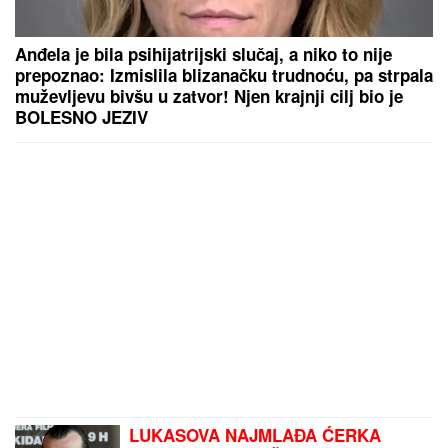
Anđela je bila psihijatrijski slučaj, a niko to nije
prepoznao: Izmislila blizanačku trudnoću, pa strpala
muževljevu bivšu u zatvor! Njen krajnji cilj bio je
BOLESNO JEZIV
LUKASOVA NAJMLAĐA ĆERKA