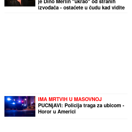
je Dino Merlin "ukrao" od stranih
izvođača - ostaćete u čudu kad vidite
spisak
IMA MRTVIH U MASOVNOJ
PUCNjAVI: Policija traga za ubicom -
Horor u Americi