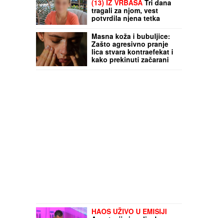
(13) IZ VRBASA
Tri dana
tragali za njom, vest
potvrdila njena tetka
Masna koža i bubuljice:
Zašto agresivno pranje
lica stvara kontraefekat i
kako prekinuti začarani
krug
HAOS UŽIVO U EMISIJI