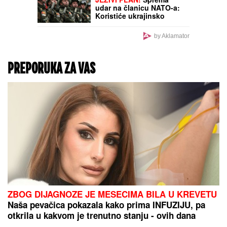
udar na članicu NATO-a:
Koristiće ukrajinsko
oružje da izazove
GLOBALNI HAOS?!
by Aklamator
PREPORUKA ZA VAS
ZBOG DIJAGNOZE JE MESECIMA BILA U KREVETU
Naša pevačica pokazala kako prima INFUZIJU, pa
otkrila u kakvom je trenutno stanju - ovih dana
prodaje i kuću