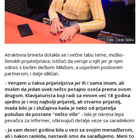
Foto: Zoran Sinko
Atraktivna brineta dotakla se i večne tabu teme, muško-
ženskih prijateljstava, ističući da veruje u njih jer je njen
odnos s bivšim dečkom Mikišom, a uspešnim poslovnim
partnerom, i dalje idiličan.
- Verujem u takva prijateljstva jer ih i sama imam, ali
mislim da jedan uvek nešto potajno oseća prema ovom
drugom. Klavijaturista koji radi sa mnom već 18 godina
ujedno je i moj najbolji prijatelj, ali stvarno prijatelj,
mada bilo je i slučajeva kada je neko od prijatelja
pokušao da postane "nešto više" -
bila je iskrena lepa
pevačica za Informer, otkrivajući detalje veze sa saradnikom:
- Ja sam deset godina bila u vezi sa svojim menadžerom,
ali i nakon raskida, nastavili smo da sarađujemo. Meni to