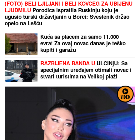
(FOTO) BELI LJILJANI I BELI KOVČEG ZA UBIJENU
LJUDMILU
Porodica ispratila Ruskinju koju je
ugušio turski državljanin u Borči: Sveštenik držao
opelo na Lešću
Kuća sa placem za samo 11.000
evra! Za ovaj novac danas je teško
kupiti i garažu
RAZBIJENA BANDA U
ULCINjU: Sa
specijalnim uređajem otimali novac i
stvari turistima na Velikoj plaži
VIDEO