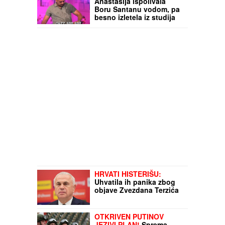
Anastasija ispolivala
Boru Santanu vodom, pa
besno izletela iz studija
nakon šokantnog
saznanja - voditelj skočio
HRVATI HISTERIŠU:
Uhvatila ih panika zbog
objave Zvezdana Terzića
OTKRIVEN PUTINOV
JEZIVI PLAN!
Sprema