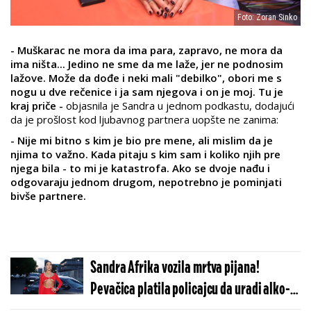
Foto: Zoran Sinko
- Muškarac ne mora da ima para, zapravo, ne mora da
ima ništa... Jedino ne sme da me laže, jer ne podnosim
lažove. Može da dođe i neki mali "debilko", obori me s
nogu u dve rečenice i ja sam njegova i on je moj. Tu je
kraj priče -
objasnila je Sandra u jednom podkastu, dodajući
da je prošlost kod ljubavnog partnera uopšte ne zanima:
- Nije mi bitno s kim je bio pre mene, ali mislim da je
njima to važno. Kada pitaju s kim sam i koliko njih pre
njega bila - to mi je katastrofa. Ako se dvoje nađu i
odgovaraju jednom drugom, nepotrebno je pominjati
bivše partnere.
Sandra Afrika vozila mrtva pijana!
Pevačica platila policajcu da uradi alko-