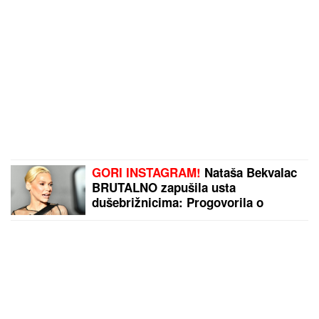
GORI INSTAGRAM!
Nataša Bekvalac
BRUTALNO zapušila usta
dušebrižnicima: Progovorila o
RAZVODIMA, uvredama na račun
izgleda, pa otkrila ŠOK DETALJE