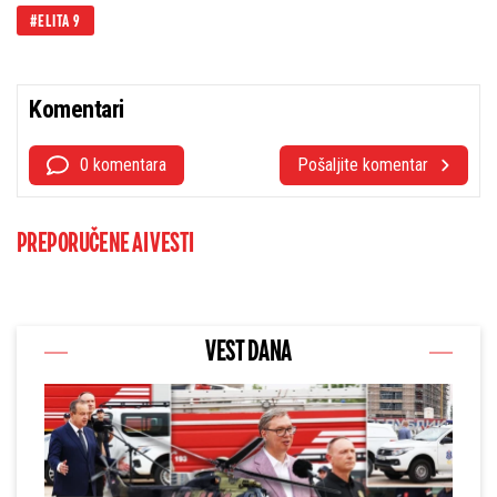
ELITA 9
Komentari
0 komentara
Pošaljite komentar
PREPORUČENE AI VESTI
VEST DANA