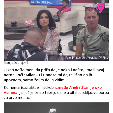
Foto: Printscreen/Youtube/TV Pink
Stanija Dobrojević
- Ona našla meni da priča da je neko i nešto, ima li ovaj
narod i oči? Milanku i Daneta mi dajte lično da ih
upoznam, samo želim da ih vidim!
Komentarišući aktuelni sukob
između Aneli i Stanije oko
Asmina
, Janjuš je izneo teoriju da je u pitanju isključivo borba
za prvo mesto.