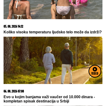
više
06. 08. 2026 18:42
Први случајеви грознице Западног Нила у Србији:
Двоје оболелих у Београду
05. 08. 2026 15:45
Сазнања „Политике”: Ко је поставио замку
Митрополиту Методију у Горњем Заостру
VIDEO