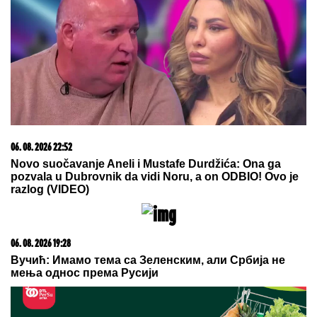
20. 07. 2026 08:04
REGISTRUJ SE UZ PROMO KOD CASINO Preuzmi
1500 BESPLATNIH SPINOVA
05. 08. 2026 06:45
Šta dete nasleđuje od oca, a šta od majke? Sve što
treba da znate o genetici