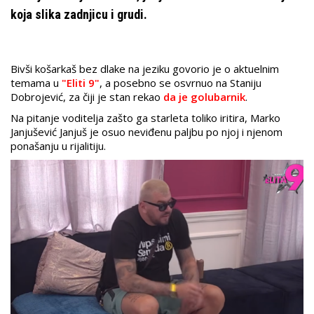
koja slika zadnjicu i grudi.
Bivši košarkaš bez dlake na jeziku govorio je o aktuelnim
temama u
"Eliti 9"
, a posebno se osvrnuo na Staniju
Dobrojević, za čiji je stan rekao
da je golubarnik
.
Na pitanje voditelja zašto ga starleta toliko iritira, Marko
Janjušević Janjuš je osuo neviđenu paljbu po njoj i njenom
ponašanju u rijalitiju.