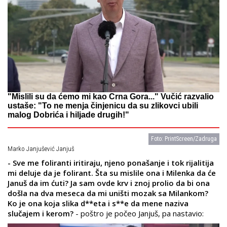
"Mislili su da ćemo mi kao Crna Gora..." Vučić razvalio
ustaše: "To ne menja činjenicu da su zlikovci ubili
malog Dobrića i hiljade drugih!"
Foto: PrintScreen/Zadruga
Marko Janjušević Janjuš
- Sve me foliranti iritiraju, njeno ponašanje i tok rijalitija
mi deluje da je folirant. Šta su mislile ona i Milenka da će
Januš da im ćuti? Ja sam ovde krv i znoj prolio da bi ona
došla na dva meseca da mi uništi mozak sa Milankom?
Ko je ona koja slika d**eta i s**e da mene naziva
slučajem i kerom?
- poštro je počeo Janjuš, pa nastavio: