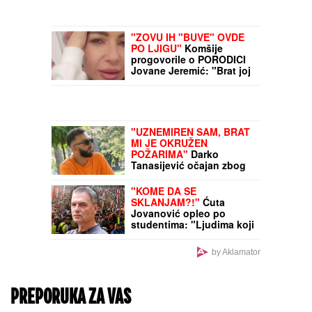
SUDAR DVA TRAMVAJA U
NEMAČKOJ
Više od 25
povređenih, troje u
kritičnom stanju (VIDEO)
Zašto su stare sorte
neprocenjivo bogatstvo?
Očuvanje autohtonih
biljaka kao ključ za
budućnost srpske
poljoprivrede