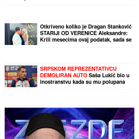
(FOTO) "AKO JE DETE PAMETNO, ZNA SE NA
KOGA JE - NA TETKU"
Vanja Gudelj podelila objavu
o malom Ilijanu, Anastasija odmah reagovala
PORODILA SE ZVEZDA GRANDA
Plavokosa pevačica donela na svet
sina, roditelji dali ime sa MOĆNIM
ZNAČENJEM
Ne možete ih prevariti! Ova 3
horoskopska znaka vide sve što
pokušavate da sakrijete, kao da
čitaju tuđe misli