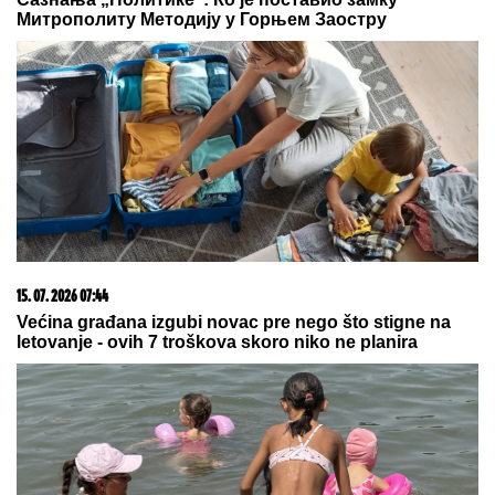
Novo suočavanje Aneli i Mustafe Durdžića: Ona ga
pozvala u Dubrovnik da vidi Noru, a on ODBIO! Ovo je
razlog (VIDEO)
06. 08. 2026 19:28
Вучић: Имамо тема са Зеленским, али Србија не
мења однос према Русији
03. 08. 2026 07:31
25.000 kupaca već kupuje uz PerSu Extra. A ti? Saznaj