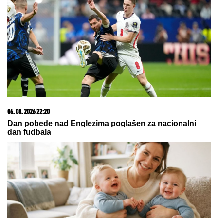
uzela sam nož" Predviđali su joj
blistavu karijeru, a onda joj se gubi
svaki trag
"Voleo bih da me tamo lavica
sprovede!" Aneli Ahmić beži od
Filipa Đukića kao đavo od krsta, a on
joj javno upućuje pozive
POMIRENJE LETA!
Miljana i Zola zajedno na
odmoru posle SVAĐA I SUZA: Evo kako se ponašaju
pred svima u baru! (VIDEO)