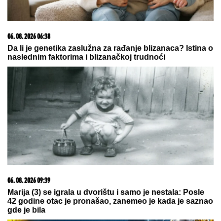
Čuveni Švajcarac letuje na Jadranu:
Federer se odmara u komšiluku
POLA FUDBAL, POLA VAR!
Neverovatan meč Partizana i Tobola
by Aklamator