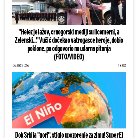
"Helez je lažov, crnogorski mediji su licemerni, a
Zelenski..." Vučić dočekao vatrogasce heroje, dobio
poklone, pa odgovorio na udarna pitanja
(FOTO/VIDEO)
06.08.2026
18:03
Dok Srbija "gori", stiglo upozorenje za zimu! Super El