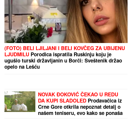
Uhapšeni tinejdžeri zbog pucnjave na Konzulat SAD
u Torontu: Policija sumnja na mrežu plaćenih
napada!