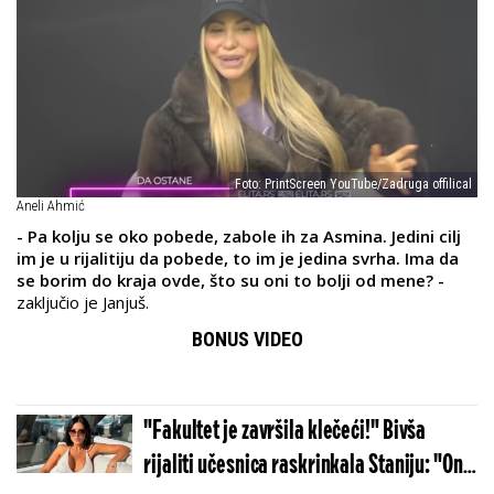
Foto: PrintScreen YouTube/Zadruga offilical
Aneli Ahmić
- Pa kolju se oko pobede, zabole ih za Asmina. Jedini cilj
im je u rijalitiju da pobede, to im je jedina svrha. Ima da
se borim do kraja ovde, što su oni to bolji od mene? -
zaključio je Janjuš.
BONUS VIDEO
"Fakultet je završila klečeći!" Bivša
rijaliti učesnica raskrinkala Staniju: "Ona