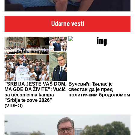
Udarne vesti
"SRBIJA JESTE VAŠ DOM,
Вучевић: Ђилас је
MA GDE DA ŽIVITE": Vučić
свестан да је пред
sa učesnicima kampa
политичким бродоломом
"Srbija te zove 2026"
(VIDEO)