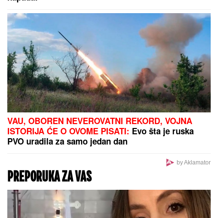
IMA MRTVIH U STRAVIČNOJ
NESREĆI KOD RUME:
Policija na
licu mesta
U Severnoj Koreji ULOŠCI SU ZABRANJENI, a žene
tokom menstruacije mogu da koriste SAMO JEDNU
alternativnu opciju - zastrašujuća pravila u svetu
Kim Džong Una