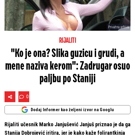
Privatna arhiva
RIJALITI
"Ko je ona? Slika guzicu i grudi, a
mene naziva kerom": Zadrugar osuo
paljbu po Staniji
0
Dodaj Informer kao željeni izvor na Googlu
Rijaliti učesnik Marko Janjušević Janjuš priznao je da ga
Stanija Dobrojević iritira, jer je kako kaže folirantkinja