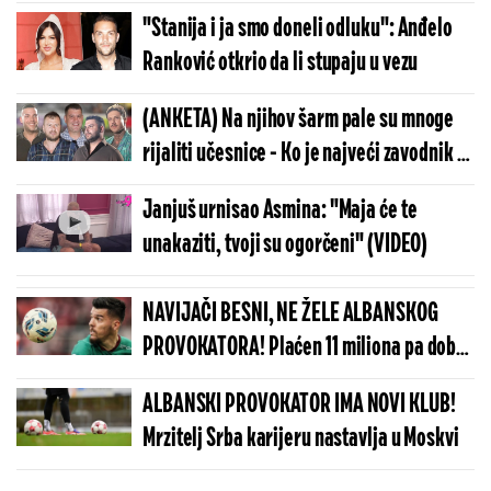
je prostitutka"
"Stanija i ja smo doneli odluku": Anđelo
Ranković otkrio da li stupaju u vezu
(ANKETA) Na njihov šarm pale su mnoge
rijaliti učesnice - Ko je najveći zavodnik u
Eliti?
Janjuš urnisao Asmina: "Maja će te
unakaziti, tvoji su ogorčeni" (VIDEO)
NAVIJAČI BESNI, NE ŽELE ALBANSKOG
PROVOKATORA! Plaćen 11 miliona pa dobio
brutalnu poruku
ALBANSKI PROVOKATOR IMA NOVI KLUB!
Mrzitelj Srba karijeru nastavlja u Moskvi