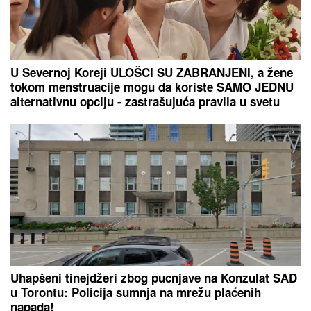
DEMOLIRAN AUTO
Saša Lukić bio u
inostranstvu kada su mu polupana
stakla na skupocenom "bentliju"
"NISAM HTEO DA UČESTVUJEM U TOME"
Srpski
muzičar otkrio zašto je napustio "Zvezde Granda":
"Svađe su iscenirane, žiri je bitniji od takmičara"