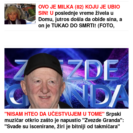
VAU, OBOREN NEVEROVATNI REKORD, VOJNA
ISTORIJA ĆE O OVOME PISATI:
Evo šta je ruska
PVO uradila za samo jedan dan
by Aklamator
PREPORUKA ZA VAS
(FOTO) BELI LJILJANI I BELI KOVČEG ZA UBIJENU
LJUDMILU
Porodica ispratila Ruskinju koju je
ugušio turski državljanin u Borči: Sveštenik držao