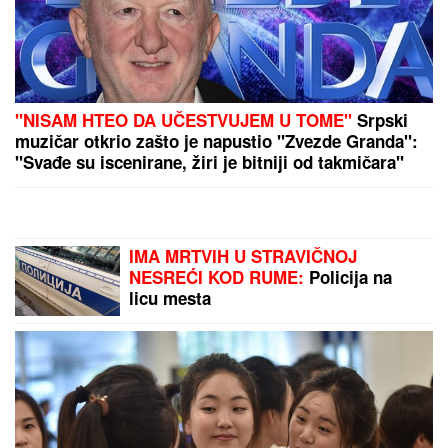
SIN BRUTALNO TUKAO MAJKU DO SMRTI!
Strašni
detalji jezivog zločina na Novom Beogradu: Nakon
ubistva pokušao da skoči sa terase!
Otkriveno koliko je Dragan Stanković
STARIJI OD VERENICE Aleksandre:
Krili mesecima ovaj podatak, sada se
sve saznalo
SRPSKOM REPREZENTATIVCU