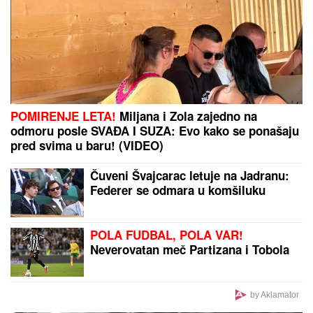
NAJVEĆE ŠKRTICE: Od njih nećete
dobiti cveće, a teško da će vam i
KAFU PLATITI
DRAGAN STANKOVIĆ DAO OGROMAN NOVAC ZA
GALA PROSLAVU
Evo koja cifra je u pitanju - sve
prštalo od luksuza
"Poslednji put kad je muž nasrnuo,