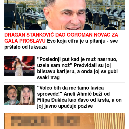
"NISAM HTEO DA UČESTVUJEM U TOME"
Srpski
muzičar otkrio zašto je napustio "Zvezde Granda":
"Svađe su iscenirane, žiri je bitniji od takmičara"
Velika Britanija donela paklenu
odluku: Rusijo, spremi se!
Muškarci rođeni u ovih 5 znakova su