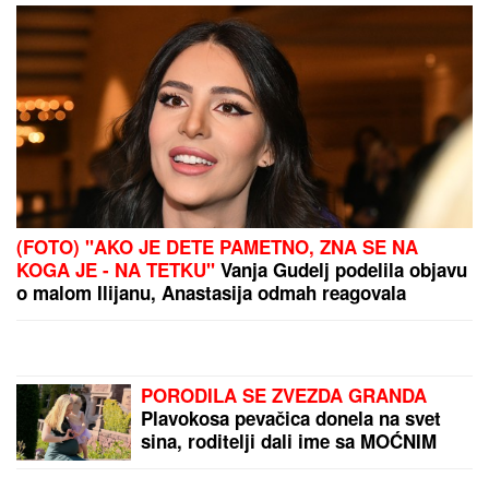
"ZOVU IH "BUVE" OVDE
PO LJIGU"
Komšije
progovorile o PORODICI
Jovane Jeremić: "Brat joj
je otišao, jer se posvađao
sa roditeljima"
"UZNEMIREN SAM, BRAT
MI JE OKRUŽEN
POŽARIMA"
Darko