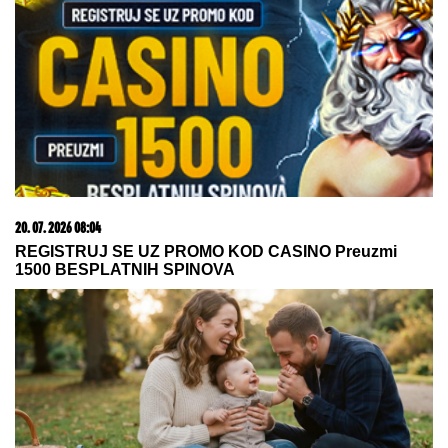
06. 08. 2026 22:20
Dan pobede nad Englezima poglašen za nacionalni
dan fudbala
06. 08. 2026 06:38
Da li je genetika zaslužna za rađanje blizanaca? Istina o
naslednim faktorima i blizanačkoj trudnoći