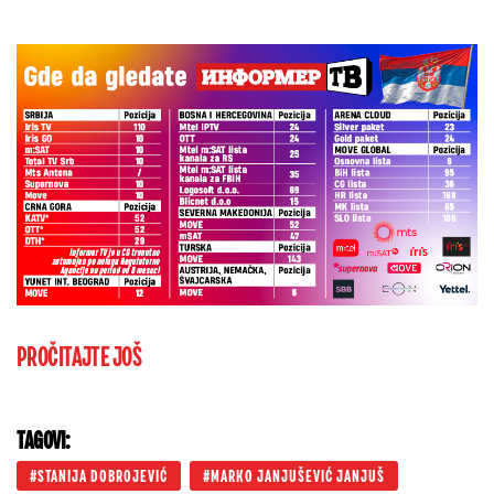
PROČITAJTE JOŠ
TAGOVI:
STANIJA DOBROJEVIĆ
MARKO JANJUŠEVIĆ JANJUŠ