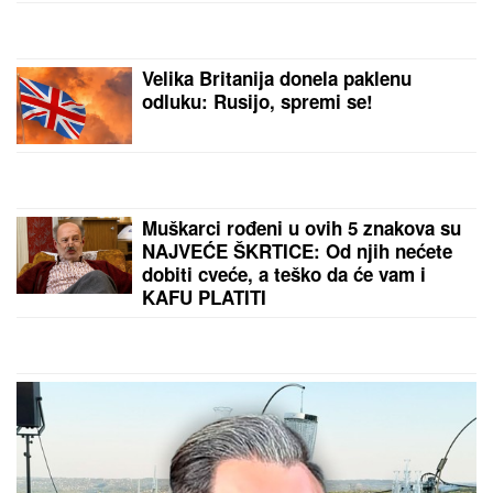
opelo na Lešću
NOVAK ĐOKOVIĆ ČEKAO U REDU
DA KUPI SLADOLED
Prodavačica iz
Crne Gore otkrila nepoznat detalj o
našem teniseru, evo kako se ponaša
na letovanju
OVO JE MILKA (82) KOJU JE UBIO
SIN! U
poslednje vreme živela u
Domu, jutros došla da obiđe sina, a
on je TUKAO DO SMRTI! (FOTO,
VIDEO)