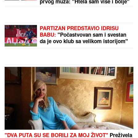
nakon skandala snimili u kolima:
"Moja jedina ljubav"
"SMETALI SU MU MOJI IZLASCI"
Voditeljka Ana Radulović progovorila
o razvodu od pevača Mirčeta
Radulovića