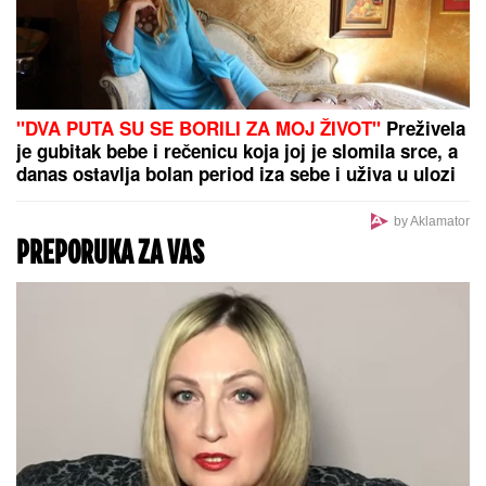
SMRŠALA 15 KILOGRAMA, PA POKAZALA TELO U
BIKINIJU
Voditeljka nakon porođaja ima telo za
medalju: Obavlja seoske poslove, a kada se skine
muškarcima padnu vilice