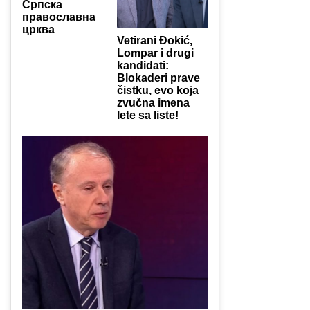
Српска
православна
црква
Vetirani Đokić,
Lompar i drugi
kandidati:
Blokaderi prave
čistku, evo koja
zvučna imena
lete sa liste!