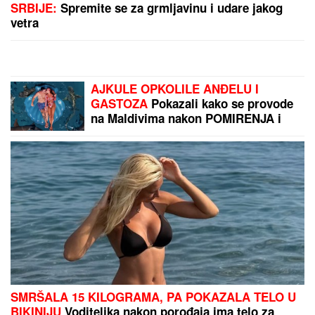
"ZATO JE I BIVŠI"
Jovana Jeremić se uskoro udaje
za Tigra, a OVO je razlog zbog kojeg se razvela od
prvog muža: "Htela sam više i bolje"
SVET PUCA NA DVA DELA, IRANU
NOŽ U LEĐA:
Šta zaista znači pakt
Saudijske Arabije, Turske i
Pakistana?
FOLK PEVAČICA POSETILA RODNO
MESTO NA KOSOVU
Pokazala kuću
u kojoj je odrasla, a malo ko zna da
je pre estrade radila kao
NASTAVNICA: "Svaki put plačem"
(VIDEO)