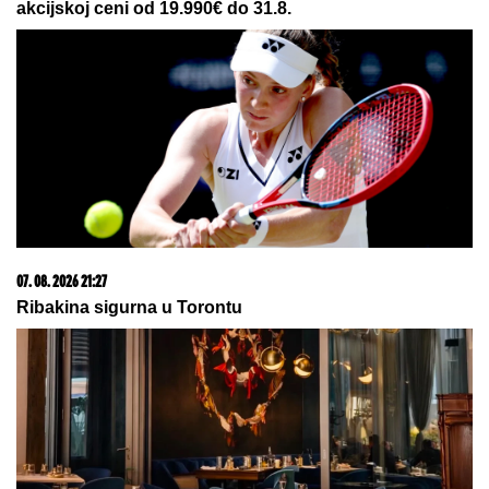
06. 08. 2026 07:08
Evo u kojim banjama važi vaučer od 10.000 dinara -
kompletan spisak destinacija u Srbiji
07. 08. 2026 15:07
Блокадери померили своје границе: За пожаре је
крива Српска православна црква