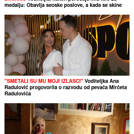
ZA PAR SATI STIŽE NEVREME U OVAJ DEO
SRBIJE:
Spremite se za grmljavinu i udare jakog
vetra
AJKULE OPKOLILE ANĐELU I
GASTOZA
Pokazali kako se provode
na Maldivima nakon POMIRENJA i
pred njen ulazak u "Elitu 10" -
komentari samo pljušte (VIDEO)