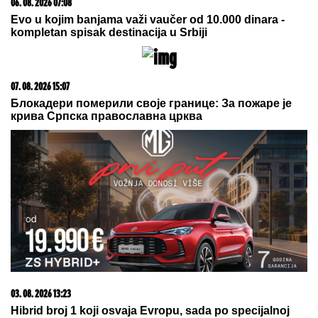
15. 07. 2026 07:44
Većina građana izgubi novac pre nego što stigne na
letovanje - ovih 7 troškova skoro niko ne planira
09. 07. 2026 09:20
Komfor po meri klijenata: nova linija paketa ALTA
banke