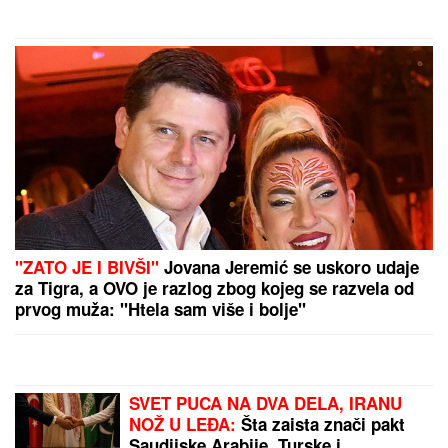
pevačica (FOTO)
by Aklamator
PREPORUKA ZA VAS
OVAJ FAKULTET JE ZAVRŠILA SARA JO
Sada uživa
na putovanjima sa Aleksejem Bjelogrlićem, a nekada
se školovala i u Italiji - OVO joj je bio problem