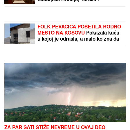
(VIDEO) "ONI MOLE DA UĐU U
ELITU 10"
Dača Virijević raskrinkao
rijaliti učesnike, otkrio sve o Aneli i
Kariću, pa šokirao: "Filip se dopisuje
sa pevačicom"
OVO JE SPISAK UČESNIKA "ELITE
10"
Haos u najavi! Filip Car i Anđela
potpisali ugovore, a šuška se da u
Belu kuću stižu i ONI