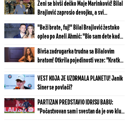
Ženi se bivši dečko Maje Marinković! Bilal
Brajlović zaprosio devojku, a svi
komentarišu da veoma liči na popularnu
"Beži brate, fuj!" Bilal Brajlović žestoko
starletu
opleo po Aneli Ahmić: "Bio sam dete kad
sam je upoznao, zato nisam normalan"
Bivša zadrugarka trudna sa Bilalovim
bratom! Otkrila pojedinosti veze: "Kratko
smo zajedno, ni naša porodica nije znala"
VEST KOJA JE UZDRMALA PLANETU! Janik
Siner se povlači?
PARTIZAN PREDSTAVIO IDRISU BABU:
"Počastvovan sam i svestan da je ovo klub
sa velikom istorijom"