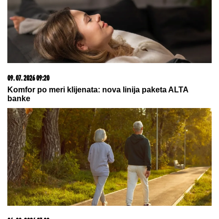
05. 08. 2026 06:45
Šta dete nasleđuje od oca, a šta od majke? Sve što
treba da znate o genetici