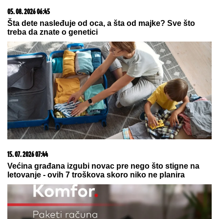
07. 08. 2026 21:48
Otišao iz Arsenala pre nego što su podigli trofej – vratio
se u Premijer ligu
07. 08. 2026 09:47
Čiji hromozom određuje pol deteta? XX rađa se
devojčica, XY rađa se dečak