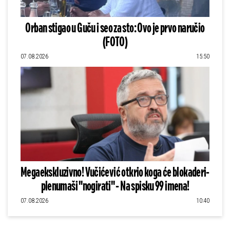
Orban stigao u Guču i seo za sto: Ovo je prvo naručio
(FOTO)
07.08.2026
15:50
Megaekskluzivno! Vučićević otkrio koga će blokaderi-
plenumaši "nogirati" - Na spisku 99 imena!
07.08.2026
10:40