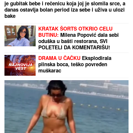
ČEKA DETE SA LJUBAVNICOM
Ana Radulović bez
dlake na jeziku o pevaču koji je ostavio ženu i decu:
"Ježim se od toga"
"ZATO JE I BIVŠI"
Jovana Jeremić
se uskoro udaje za Tigra, a OVO je
razlog zbog kojeg se razvela od
prvog muža: "Htela sam više i bolje"
PARTIZAN PREDSTAVIO IDRISU
BABU:
"Počastvovan sam i svestan
da je ovo klub sa velikom istorijom"