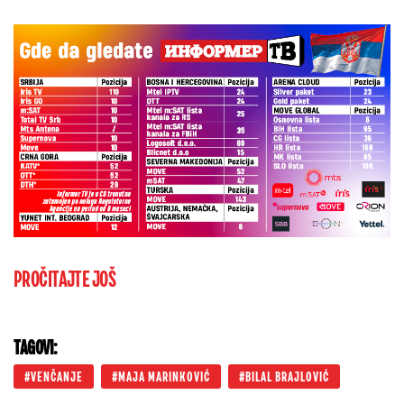
PROČITAJTE JOŠ
TAGOVI:
VENČANJE
MAJA MARINKOVIĆ
BILAL BRAJLOVIĆ