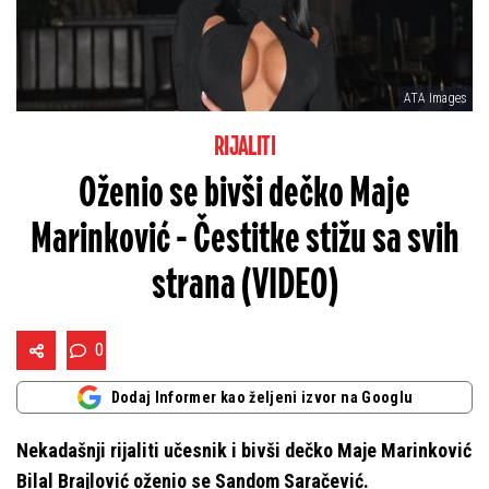
ATA Images
RIJALITI
Oženio se bivši dečko Maje
Marinković - Čestitke stižu sa svih
strana (VIDEO)
0
Dodaj Informer kao željeni izvor na Googlu
Nekadašnji rijaliti učesnik i bivši dečko Maje Marinković
Bilal Brajlović oženio se Sandom Saračević.