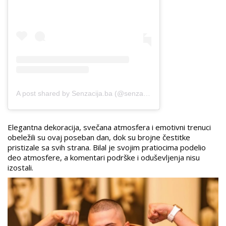
A post shared by Senzacija.ba (@senzacija.ba_)
Elegantna dekoracija, svečana atmosfera i emotivni trenuci
obeležili su ovaj poseban dan, dok su brojne čestitke
pristizale sa svih strana. Bilal je svojim pratiocima podelio
deo atmosfere, a komentari podrške i oduševljenja nisu
izostali.