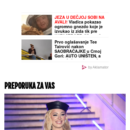
Ljubav koja je pobedila
ROBIJU I PROGONSTVO -
Kako je Ljilja postala
stub života Borislava
Pekića: "Bila sam
spremna da ga izdržavam
ceo život, mislila sam da
ga niko neće štampati"
SVI PRIČAJU O
RAZVODU,
a Sloba Vasić
sad UHVAĆEN SA
STARLETOM! (FOTO)