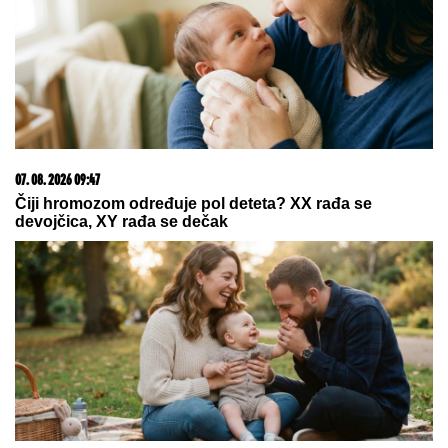
савезу Загреба, Тиране и Приштине
03. 08. 2026 07:31
25.000 kupaca već kupuje uz PerSu Extra. A ti? Saznaj
više