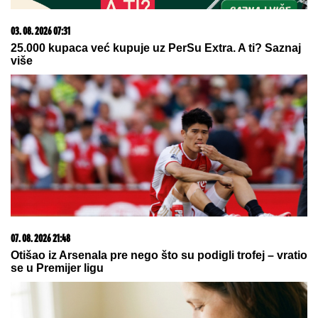
zarobljeni u kolonama čak četiri
sata!
by Aklamator
05. 08. 2026 14:12
Koliko visoku temperaturu ljudsko telo može da izdrži?
07. 08. 2026 09:14
Сазнања „Политике”: Црна Гора следећа у војном