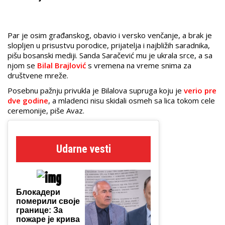
Par je osim građanskog, obavio i versko venčanje, a brak je
slopljen u prisustvu porodice, prijatelja i najbližih saradnika,
pišu bosanski mediji. Sanda Saračević mu je ukrala srce, a sa
njom se
Bilal Brajlović
s vremena na vreme snima za
društvene mreže.
Posebnu pažnju privukla je Bilalova supruga koju je
verio pre
dve godine
, a mladenci nisu skidali osmeh sa lica tokom cele
ceremonije, piše Avaz.
Udarne vesti
Блокадери
померили своје
границе: За
пожаре је крива