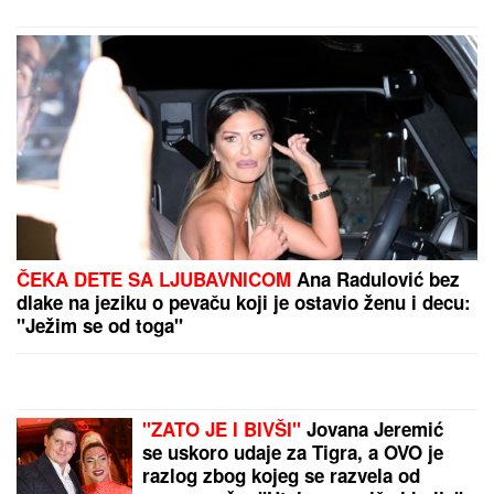
PREPORUKA ZA VAS
Tatjana ima NAJJAČU VAGINU na svetu! Godinama
ubacivala drvene i metalne kugle u telo, pa intimnim
mišićima podigla 14 kilograma i postala globalno
poznata
RAZBIJENA ŠOFERKA, STAKLO I
ISEČENA RUKA
Asmin i Maja se