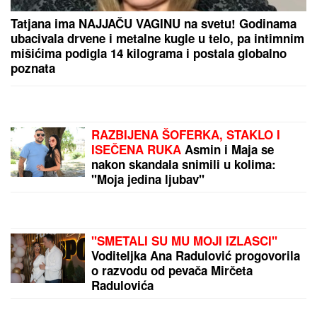
"SMETALI SU MU MOJI IZLASCI"
Voditeljka Ana
Radulović progovorila o razvodu od pevača Mirčeta
Radulovića
"DVA PUTA SU SE BORILI ZA MOJ ŽIVOT"
Preživela
je gubitak bebe i rečenicu koja joj je slomila srce, a
danas ostavlja bolan period iza sebe i uživa u ulozi
bake
by Aklamator