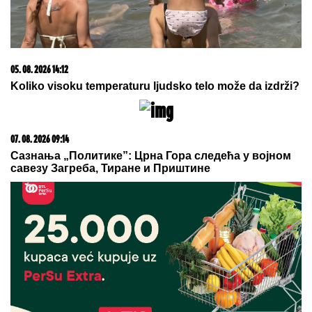
muškarac
"Spavala sam sa njim, a dobra sam sa njegovom
ženom": Pevačica o intimnom odnosu sa kolegom
"DOLAZILA JE KOD NJEGA"
Aneli
Ahmić DOBILA PREPISKE Filipa
Đukića i bivše cimerke, mislili da
niko neće saznati: "SVE DOĐE DO
MENE!"
Kolaps na izlazu iz Srbije: Vozači