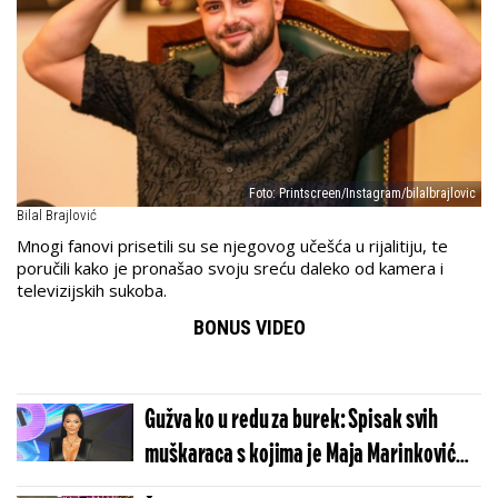
Foto: Printscreen/Instagram/bilalbrajlovic
Bilal Brajlović
Mnogi fanovi prisetili su se njegovog učešća u rijalitiju, te
poručili kako je pronašao svoju sreću daleko od kamera i
televizijskih sukoba.
BONUS VIDEO
Gužva ko u redu za burek: Spisak svih
muškaraca s kojima je Maja Marinković
spavala u rijalitiju