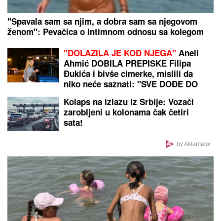
"DVA PUTA SU SE BORILI ZA MOJ ŽIVOT"
Preživela
je gubitak bebe i rečenicu koja joj je slomila srce, a
danas ostavlja bolan period iza sebe i uživa u ulozi
bake
KRATAK ŠORTS OTKRIO CELU
BUTINU:
Milena Popović dala sebi
oduška u bašti restorana, SVI
POLETELI DA KOMENTARIŠU!
(FOTO)
DRAMA U ČAČKU
Eksplodirala
plinska boca, teško povređen