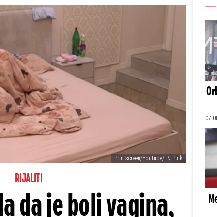
Orb
07.0
Printscreen/Youtube/TV Pink
RIJALITI
a da je boli vagina,
Me