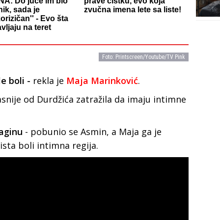
A: Do juče im bio
prave čistku, evo koja
ik, sada je
zvučna imena lete sa liste!
korizičan'' - Evo šta
vljaju na teret
Foto: Printscreen/Youtube/TV Pink
e boli -
rekla je
Maja Marinković
.
asnije od Durdžića zatražila da imaju intimne
vaginu
- pobunio se Asmin, a Maja ga je
ista boli intimna regija.