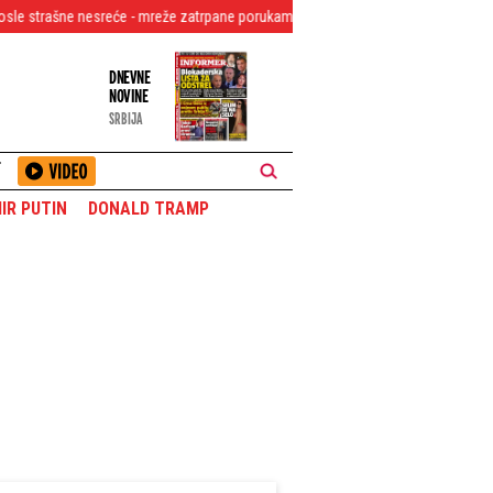
e nesreće - mreže zatrpane porukama podrške (VIDEO)
Horor u zatvoru Bilic
DNEVNE
NOVINE
SRBIJA
T
IR PUTIN
DONALD TRAMP