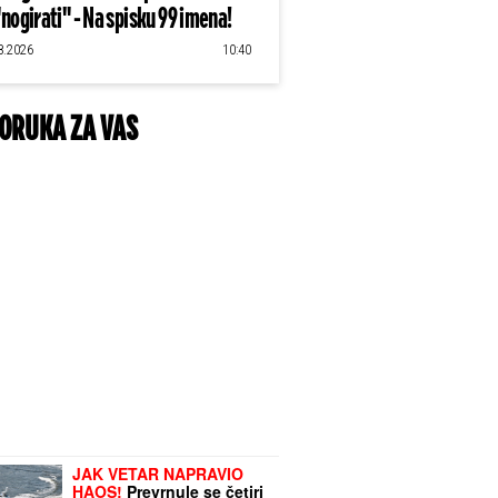
"nogirati" - Na spisku 99 imena!
8.2026
10:40
ORUKA ZA VAS
JAK VETAR NAPRAVIO
HAOS!
Prevrnule se četiri