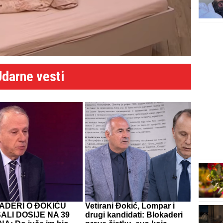
Udarne vesti
ADERI O ĐOKIĆU
Vetirani Đokić, Lompar i
ALI DOSIJE NA 39
drugi kandidati: Blokaderi