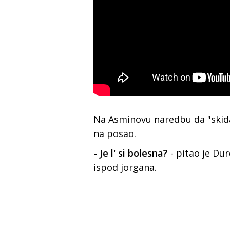
Na Asminovu naredbu da "skida
na posao.
- Je l' si bolesna?
- pitao je Du
ispod jorgana.