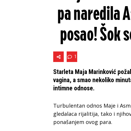
pa naredila 
posao! Šok s
1
Starleta Maja Marinković požal
vagina, a smao nekoliko minuta
intimne odnose.
Turbulentan odnos Maje i Asmi
gledalaca rijalitija, tako i njih
ponašanjem ovog para.