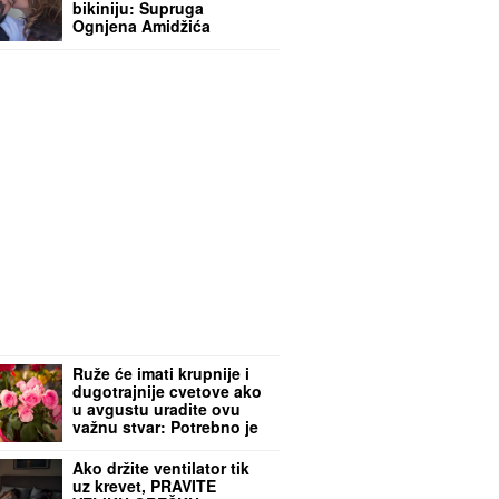
bikiniju: Supruga
Ognjena Amidžića
NAPRAVILA BURU NA
MREŽAMA - svi poleteli
da komentarišu! (FOTO)
Ruže će imati krupnije i
dugotrajnije cvetove ako
u avgustu uradite ovu
važnu stvar: Potrebno je
manje od pet minuta
Ako držite ventilator tik
uz krevet, PRAVITE