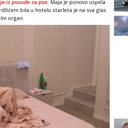
ije iz posude za pse
, Maja je ponovo uspela
rdžićem bila u hotelu starleta je na sva glas
lni organ.