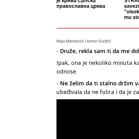
је крива Српска
STRAN
православна црква
savezn
''viso
mu sta
Maja Marinković i Asmin Durdžić
-
Druže, rekla sam ti da me dol
Ipak, ona je nekoliko minuta k
odnose.
-
Ne želim da ti stalno držim 
ubeđivala da ne folira i da je za