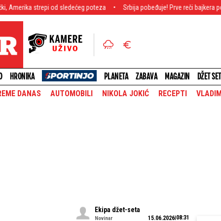
strepi od sledećeg poteza
Srbija pobeđuje! Prve reči bajkera posle strašn
O
HRONIKA
PLANETA
ZABAVA
MAGAZIN
DŽET SE
REME DANAS
AUTOMOBILI
NIKOLA JOKIĆ
RECEPTI
VLADIM
Ekipa džet-seta
08:31
15.06.2026
Novinar