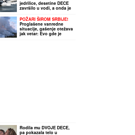
jedrilice, desetine DECE
završilo u vodi, a onda je
usledila dramatična
akcija spasavanja
POŽARI ŠIROM SRBIJE!
Proglašene vanredne
situacije, gašenje otežava
jak vetar: Evo gde je
najkritičnije
Rodila mu DVOJE DECE,
pa pokazala telo u