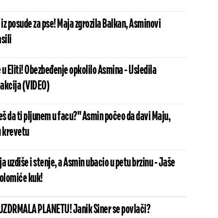
 iz posude za pse! Maja zgrozila Balkan, Asminovi
sili
u Eliti! Obezbeđenje opkolilo Asmina - Usledila
akcija (VIDEO)
š da ti pljunem u facu?" Asmin počeo da davi Maju,
u krevetu
a uzdiše i stenje, a Asmin ubacio u petu brzinu - Jaše
polomiće kuk!
UZDRMALA PLANETU! Janik Siner se povlači?