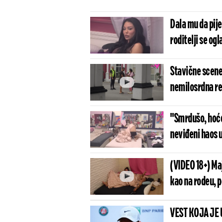
Dala mu da pije
roditelji se ogla
Stavične scene 
nemilosrdna re
"Smrdušo, hoće
neviđeni haos 
(VIDEO 18+) Maj
kao na rodeu, 
VEST KOJA JE 