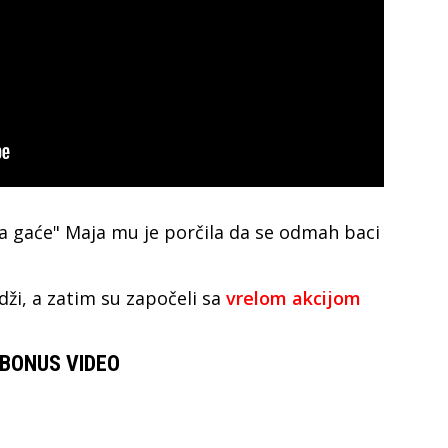
 gaće" Maja mu je porčila da se odmah baci
rdži, a zatim su započeli sa
vrelom akcijom
BONUS VIDEO