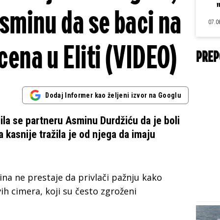
Asminu da se baci na
07.0
cena u Eliti (VIDEO)
PREP
Dodaj Informer kao željeni izvor na Googlu
ila se partneru Asminu Durdžiću da je boli
 kasnije tražila je od njega da imaju
na ne prestaje da privlači pažnju kako
ovih cimera, koji su često zgroženi