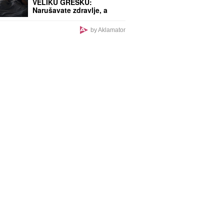
VELIKU GREŠKU:
Narušavate zdravlje, a
nećete se ni rashladiti -
OVO DUGME malo ko
by Aklamator
koristi, a pravi najveću
razliku