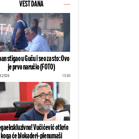
VEST DANA
an stigao u Guču i seo za sto: Ovo
je prvo naručio (FOTO)
8.2026
15:50
gaekskluzivno! Vučićević otkrio
koga će blokaderi-plenumaši