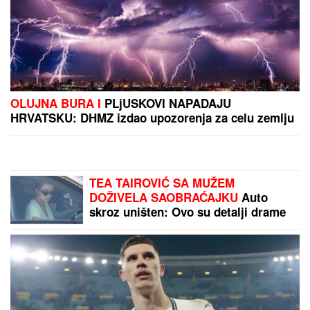
OLUJNA BURA I
PLjUSKOVI NAPADAJU
HRVATSKU: DHMZ izdao upozorenja za celu zemlju
TEA TAIROVIĆ SA MUŽEM
DOŽIVELA SAOBRAĆAJKU
Auto
skroz uništen: Ovo su detalji drame
u Crnoj Gori