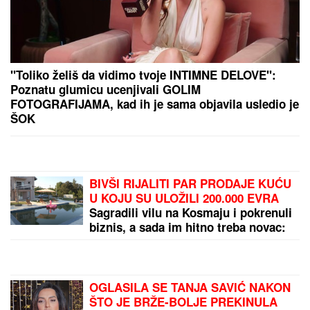
"Toliko želiš da vidimo tvoje INTIMNE DELOVE":
Poznatu glumicu ucenjivali GOLIM
FOTOGRAFIJAMA, kad ih je sama objavila usledio je
ŠOK
BIVŠI RIJALITI PAR PRODAJE KUĆU
U KOJU SU ULOŽILI 200.000 EVRA
Sagradili vilu na Kosmaju i pokrenuli
biznis, a sada im hitno treba novac:
"To je razlog prodaje"
OGLASILA SE TANJA SAVIĆ NAKON
ŠTO JE BRŽE-BOLJE PREKINULA