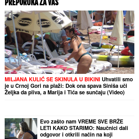
PREPORUKA ZA VAS
MILJANA KULIĆ SE SKINULA U BIKINI
Uhvatili smo
je u Crnoj Gori na plaži: Dok ona spava Siniša uči
Željka da pliva, a Marija i Tića se sunčaju (Video)
Evo zašto nam VREME SVE BRŽE
LETI KAKO STARIMO: Naučnici dali
odgovor i otkrili način na koji