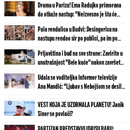
Drama u Parizu! Ema Radujko primorana
da otkaže nastup: "Neizvesno je šta će
biti"
Pala rendalica u Budvi: Desingerica na
nastupu rendao sir po publici, pa im po
faci lepio kore za pitu i lomio jaja
Prljavština i buđ na sve strane: Zavirite u
unutrašnjost "Bele kuće" nakon završetka
rijalitija (FOTO/VIDEO)
Udala se voditeljka Informer televizije
Ana Mandić: "Ljubav s Nebojšom se desila
na prvi pogled!"
VEST KOJA JE UZDRMALA PLANETU! Janik
Siner se povlači?
PARTIZAN PREDSTAVIO IDRISU BABU: