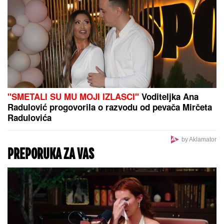
"SMETALI SU MU MOJI IZLASCI"
Voditeljka Ana
Radulović progovorila o razvodu od pevača Mirčeta
Radulovića
by Aklamator
PREPORUKA ZA VAS