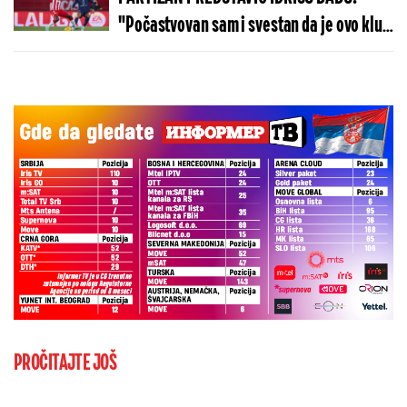
"Počastvovan sam i svestan da je ovo klub
sa velikom istorijom"
PROČITAJTE JOŠ