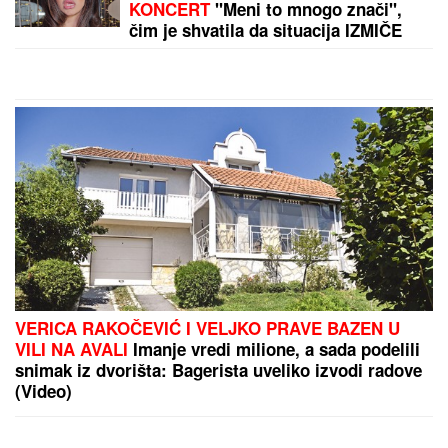
KONCERT
"Meni to mnogo znači",
čim je shvatila da situacija IZMIČE
KONTROLI morala da reaguje
VERICA RAKOČEVIĆ I VELJKO PRAVE BAZEN U
VILI NA AVALI
Imanje vredi milione, a sada podelili
snimak iz dvorišta: Bagerista uveliko izvodi radove
(Video)