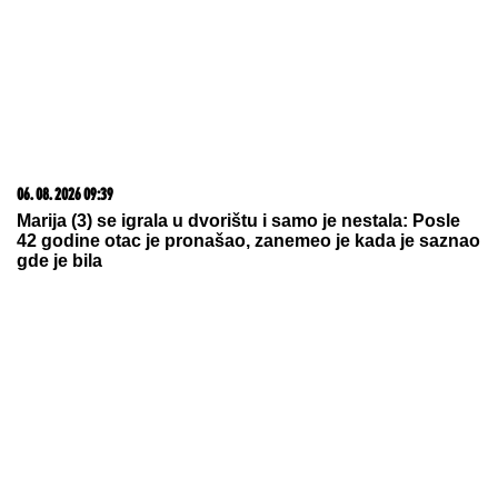
06. 08. 2026 09:39
Marija (3) se igrala u dvorištu i samo je nestala: Posle
42 godine otac je pronašao, zanemeo je kada je saznao
gde je bila