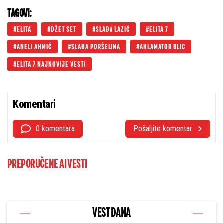
TAGOVI:
ELITA
DŽET SET
SLAĐA LAZIĆ
ELITA 7
ANELI AHMIĆ
SLAĐA PORŠELINA
AKLAMATOR BLIC
ELITA 7 NAJNOVIJE VESTI
Komentari
0 komentara
Pošaljite komentar
PREPORUČENE AI VESTI
VEST DANA