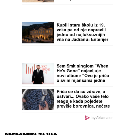
"Ne mogu da kažem da
nisam pogledao drugu"
Kupili staru školu iz 19.
veka pa od nje napravili
jednu od najluksuznijih
vila na Jadranu: Enterijer
oduzima dah, a cena
noćenja je "prava sitnica"
(VIDEO)
Sem Smit singlom "When
He's Gone" najavljuje
novi album: "Ovo je priča
o svim nijansama jedne
ljubavi" (VIDEO)
Priča se da su zdrave, a
ustvari... Ovako vaše telo
reaguje kada pojedete
previše borovnica, nećete
verovati!
by Aklamator