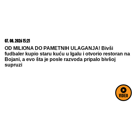
07. 08. 2026 15:21
OD MILIONA DO PAMETNIH ULAGANJA! Bivši
fudbaler kupio staru kuću u Igalu i otvorio restoran na
Bojani, a evo šta je posle razvoda pripalo bivšoj
supruzi
VIDEO