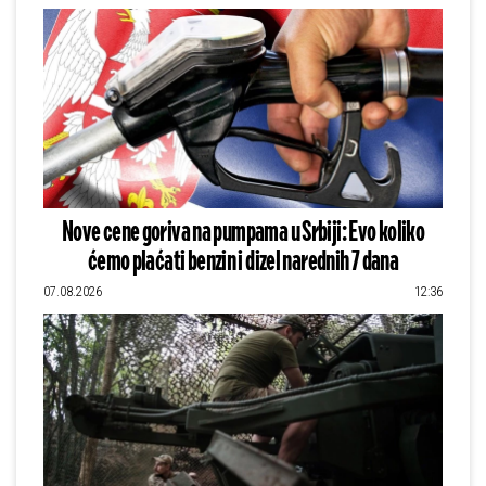
Nove cene goriva na pumpama u Srbiji: Evo koliko
ćemo plaćati benzin i dizel narednih 7 dana
07.08.2026
12:36