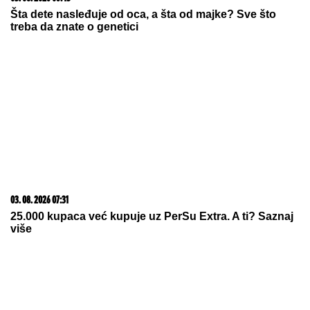
Šta dete nasleđuje od oca, a šta od majke? Sve što
treba da znate o genetici
03. 08. 2026 07:31
25.000 kupaca već kupuje uz PerSu Extra. A ti? Saznaj
više