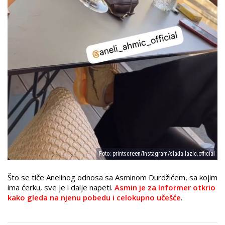
Foto: printscreen/Instagram/slađa.lazic.official
Što se tiče Anelinog odnosa sa Asminom Durdžićem, sa kojim
ima ćerku, sve je i dalje napeti.
Asmin je za Informer otkrio
kako gleda na njenu pobedu i celokupno učešće
.