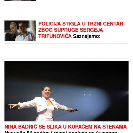
možemo da "usporimo" sat
POLICIJA STIGLA U TRŽNI CENTAR
ZBOG SUPRUGE SERGEJA
TRIFUNOVIĆA
Saznajemo:
Obezbeđenje hitno reagovalo zbog
SUMNJE NA KRAĐU, pa joj pisali
krivičnu prijavu
NINA BADRIĆ SE SLIKA U KUPAĆEM NA STENAMA
Napunila 54 godine i mami poglede na čuvenom