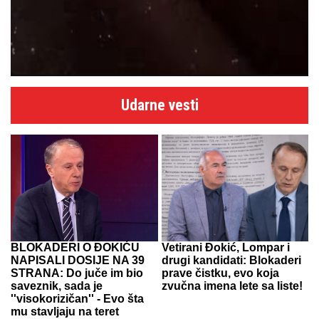
Udarne vesti
BLOKADERI O ĐOKIĆU
Vetirani Đokić, Lompar i
NAPISALI DOSIJE NA 39
drugi kandidati: Blokaderi
STRANA: Do juče im bio
prave čistku, evo koja
saveznik, sada je
zvučna imena lete sa liste!
''visokorizičan'' - Evo šta
mu stavljaju na teret