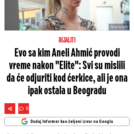
Tanja Andric
RIJALITI
Evo sa kim Aneli Ahmić provodi
vreme nakon "Elite": Svi su mislili
da će odjuriti kod ćerkice, ali je ona
ipak ostala u Beogradu
0
Dodaj Informer kao željeni izvor na Googlu