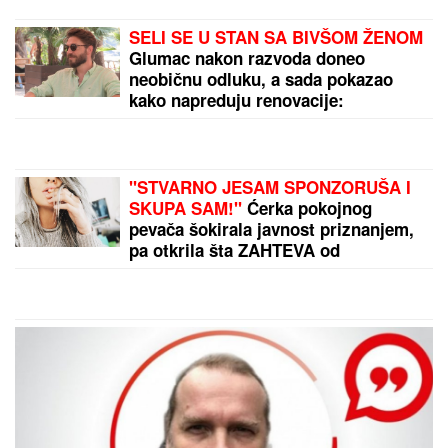
SELI SE U STAN SA BIVŠOM ŽENOM
Glumac nakon razvoda doneo
neobičnu odluku, a sada pokazao
kako napreduju renovacije:
"Nadgledanje"
"STVARNO JESAM SPONZORUŠA I
SKUPA SAM!"
Ćerka pokojnog
pevača šokirala javnost priznanjem,
pa otkrila šta ZAHTEVA od
muškaraca