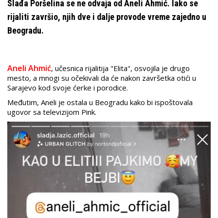
Slađa Poršelina se ne odvaja od Aneli Ahmić. Iako se
rijaliti završio, njih dve i dalje provode vreme zajedno u
Beogradu.
Aneli Ahmić
, učesnica rijalitija "Elita", osvojila je drugo
mesto, a mnogi su očekivali da će nakon završetka otići u
Sarajevo kod svoje ćerke i porodice.
Međutim, Aneli je ostala u Beogradu kako bi ispoštovala
ugovor sa televizijom Pink.