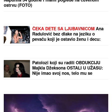
ostrvu (FOTO)
ČEKA DETE SA LJUBAVNICOM
Ana
Radulović bez dlake na jeziku o
pevaču koji je ostavio ženu i decu:
"Ježim se od toga"
Patolozi koji su radili OBDUKCIJU
Majkla Džeksona OSTALI U UŽASU:
Nije imao svoj nos, telo mu se
raspadalo, a evo šta su mu pronašli
u želucu