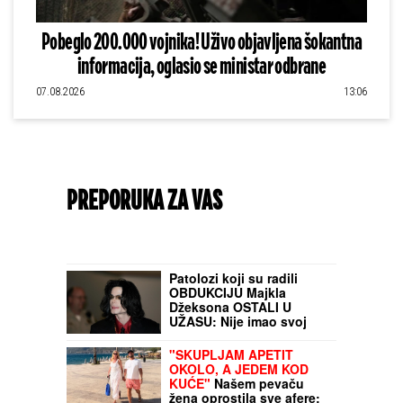
Pobeglo 200.000 vojnika! Uživo objavljena šokantna
informacija, oglasio se ministar odbrane
07.08.2026
13:06
PREPORUKA ZA VAS
Patolozi koji su radili
OBDUKCIJU Majkla
Džeksona OSTALI U
UŽASU: Nije imao svoj
nos, telo mu se
raspadalo, a evo šta su
"SKUPLJAM APETIT
mu pronašli u želucu
OKOLO, A JEDEM KOD
KUĆE"
Našem pevaču
žena oprostila sve afere: