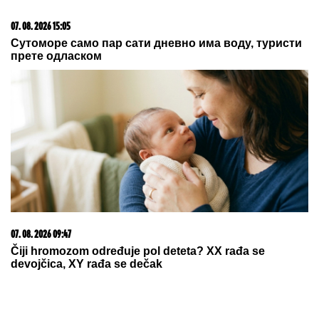
07. 08. 2026 15:05
Сутоморе само пар сати дневно има воду, туристи
прете одласком
07. 08. 2026 09:47
Čiji hromozom određuje pol deteta? XX rađa se
devojčica, XY rađa se dečak