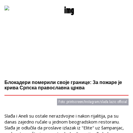
Блокадери померили своје границе: За пожаре је
крива Српска православна црква
Foto: printscreen/Instagram/slađa.lazic.official
Slađa i Aneli su ostale nerazdvojne i nakon rijalitija, pa su
danas zajedno ručale u jednom beogradskom restoranu.
Slađa je odlučila da proslave izlazak iz "Elite" uz šampanjac,