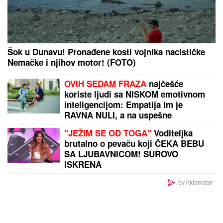
Šok u Dunavu! Pronađene kosti vojnika nacističke
Nemačke i njihov motor! (FOTO)
OVIH SEDAM FRAZA
najčešće
koriste ljudi sa NISKOM emotivnom
inteligencijom: Empatija im je
RAVNA NULI, a na uspešne
međuljudske odnose mogu da
"JEŽIM SE OD TOGA"
Voditeljka
zaborave
brutalno o pevaču koji ČEKA BEBU
SA LJUBAVNICOM! SUROVO
ISKRENA
by Aklamator