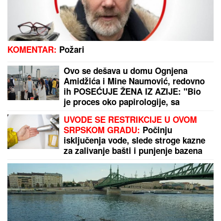
KOMENTAR:
Požari
Ovo se dešava u domu Ognjena
Amidžića i Mine Naumović, redovno
ih POSEĆUJE ŽENA IZ AZIJE: "Bio
je proces oko papirologije, sa
Perunom ne može da pomogne"
UVODE SE RESTRIKCIJE U OVOM
SRPSKOM GRADU:
Počinju
isključenja vode, slede stroge kazne
za zalivanje bašti i punjenje bazena