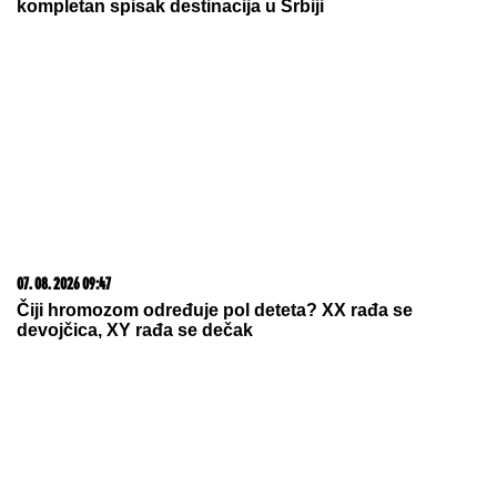
kompletan spisak destinacija u Srbiji
07. 08. 2026 09:47
Čiji hromozom određuje pol deteta? XX rađa se
devojčica, XY rađa se dečak