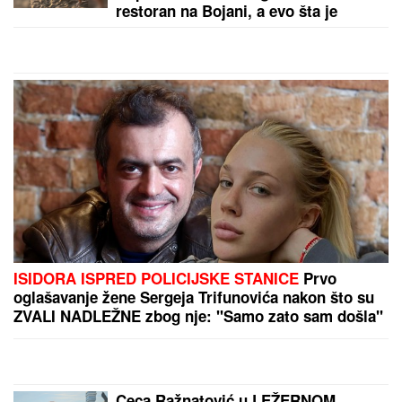
restoran na Bojani, a evo šta je
pripalo bivšoj supruzi posle razvoda
ISIDORA ISPRED POLICIJSKE STANICE
Prvo
oglašavanje žene Sergeja Trifunovića nakon što su
ZVALI NADLEŽNE zbog nje: "Samo zato sam došla"
Ceca Ražnatović u LEŽERNOM