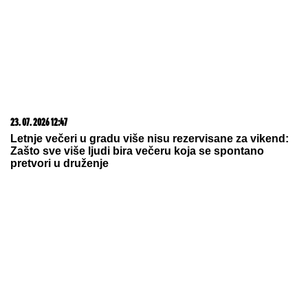
23. 07. 2026 12:47
Letnje večeri u gradu više nisu rezervisane za vikend:
Zašto sve više ljudi bira večeru koja se spontano
pretvori u druženje