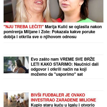
"NJU TREBA LEČITI"
Marija Kulić se oglasila nakon
pomirenja Miljane i Zole: Pokazala kakve poruke
dobija i otkrila sve o njihovom odnosu
Evo zašto nam VREME SVE BRŽE
LETI KAKO STARIMO: Naučnici dali
odgovor i otkrili način na koji
možemo da "usporimo" sat
BIVŠI FUDBALER JE OVAKO
INVESTIRAO ZARAĐENE MILIONE
Kupio staru kuću u Igalu i otvorio