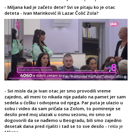
- Miljana kad je začeto dete? Svi se pitaju ko je otac
deteta - Ivan Marinković ili Lazar Čolić Zola?
Foto: PrintScreen YouTube/Zadruga offilical
- Svi misle da je Ivan otac jer smo provodili vreme
zajedno, ali meni to nikada nije padalo na pamet jer sam
sedela u ćošku i odvojena od njega. Par puta je ulazio u
sobu i video da sam pričala sa Zolom, to pomirenje se
desilo pred moj ulazak u osmu sezonu, mi smo se
dogovorili da se nađemo u Beogradu, bili smo zajedno
desetak dana pred rijaliti i tad se to sve desilo -
rekla je