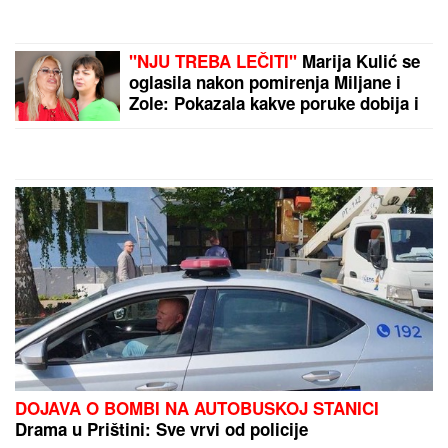
"NJU TREBA LEČITI"
Marija Kulić se
oglasila nakon pomirenja Miljane i
Zole: Pokazala kakve poruke dobija i
otkrila sve o njihovom odnosu
DOJAVA O BOMBI NA AUTOBUSKOJ STANICI
Drama u Prištini: Sve vrvi od policije