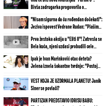
Ona će biti nova voditeljka "Farme 8":
Bivša zadrugarka progovorila o
anganžmanu
"Nisam sigurna da ću rođendan dočekati":
Jeziva ispovest Vedrane Rudan: "Plašim
se da umrem"
Prva žestoka akcija u "Eliti 8"! Zatresla se
Bela kuća, njeni uzdasi probudili cele
Šimanovce
Ipak je Ivan Marinković otac deteta?
Jelena iznela šokantne tvrdnje: "Postoje
poruke gde mi je rekao da Miljani kasni"
VEST KOJA JE UZDRMALA PLANETU! Janik
Siner se povlači?
PARTIZAN PREDSTAVIO IDRISU BABU: