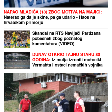
NAPAO MLADIĆA (18) ZBOG MOTIVA NA MAJICI:
Naterao ga da je skine, pa ga udario - Haos na
hrvatskom primorju
Skandal na RTS Navijači Partizana
pobesneli zbog poznatog
komentatora (VIDEO)
DUNAV OTKRIO TAJNU STARU 80
GODINA:
Iz mulja izronili motocikl
Vermahta i ostaci nemačkih vojnika