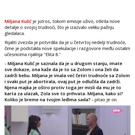
Miljana Kulić
je jutros, tokom emisije uživo, otkrila nove
detalje o svojoj trudnoći, što je izazvalo veliku pažnju
gledalaca.
Rijaliti zvezda je potvrdila da je u četvrtoj nedelji trudnoće,
čime je podstakla nove spekulacije i razgovore među ostalim
učesnicima rijalitija "Elita 8."
- Miljana Kulić je saznala da je u drugom stanju, imate
sve dokaze, ona kaže da je to sa Zolom i ona želi da
zadrži bebu. Miljana je imala već četiri trudnoće sa Zolom
i svaki put je abortirala, ovaj put je odlučila da zadrži.
Njena majka je oštro protiv toga jer misli da mu je to
karta za ulazak, Zola sve to prihvata. Miljana, kako si?
Koliko je breme na tvojim leđima sada? -
pitao je on.