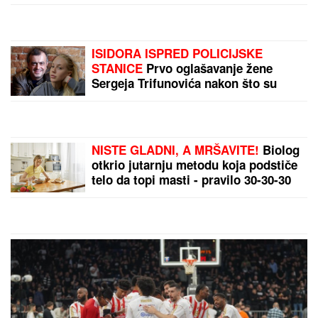
ISIDORA ISPRED POLICIJSKE
STANICE
Prvo oglašavanje žene
Sergeja Trifunovića nakon što su
ZVALI NADLEŽNE zbog nje: "Samo
zato sam došla"
NISTE GLADNI, A MRŠAVITE!
Biolog
otkrio jutarnju metodu koja podstiče
telo da topi masti - pravilo 30-30-30
zaludelo ceo svet