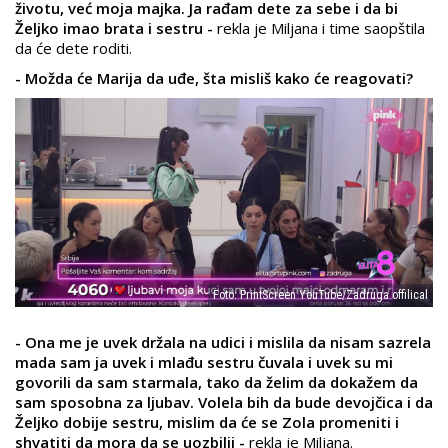
životu, već moja majka. Ja rađam dete za sebe i da bi
Željko imao brata i sestru -
rekla je Miljana i time saopštila
da će dete roditi.
- Možda će Marija da uđe, šta misliš kako će reagovati?
Foto: PrintScreen YouTube/Zadruga offilical
- Ona me je uvek držala na udici i mislila da nisam sazrela
mada sam ja uvek i mlađu sestru čuvala i uvek su mi
govorili da sam starmala, tako da želim da dokažem da
sam sposobna za ljubav. Volela bih da bude devojčica i da
Željko dobije sestru, mislim da će se Zola promeniti i
shvatiti da mora da se uozbilji -
rekla je Miljana.