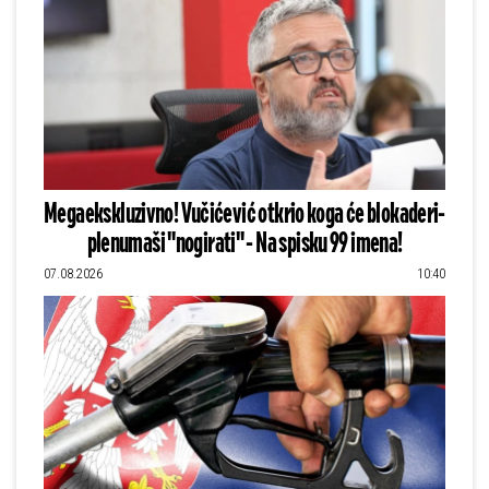
Megaekskluzivno! Vučićević otkrio koga će blokaderi-
plenumaši "nogirati" - Na spisku 99 imena!
07.08.2026
10:40