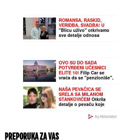
trajao, ali je bio jak"
ROMANSA, RASKID,
VERIDBA, SVADBA! U
"Blicu uživo" otkrivamo
sve detalje odnosa
Jovane Jeremić i Dragana
Stankovića
OVO SU DO SADA
POTVRĐENI UČESNICI
ELITE 10!
Filip Car se
vraća da se "penzioniše",
a sprema se i žestoka
osveta
NAŠA PEVAČICA SE
SRELA SA MILANOM
STANKOVIĆEM
Otkrila
detalje o pevaču koje
javnost ne zna, pomenula
i njegov POVRATAK o
by Aklamator
kom svi pričaju (VIDEO)
PREPORUKA ZA VAS