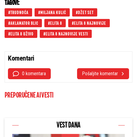
TAGOVI:
TRUDNOĆA
MILJANA KULIĆ
DŽET SET
AKLAMATOR BLIC
ELITA 8
ELITA 8 NAJNOVIJE
ELITA 8 UŽIVO
ELITA 8 NAJNOVIJE VESTI
Komentari
0 komentara
Pošaljite komentar
PREPORUČENE AI VESTI
VEST DANA