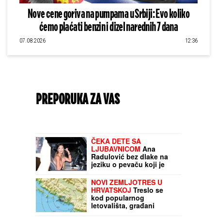
Nove cene goriva na pumpama u Srbiji: Evo koliko
ćemo plaćati benzin i dizel narednih 7 dana
07.08.2026
12:36
PREPORUKA ZA VAS
ČEKA DETE SA
LJUBAVNICOM
Ana
Radulović bez dlake na
jeziku o pevaču koji je
ostavio ženu i decu:
"Ježim se od toga"
NOVI ZEMLJOTRES U
HRVATSKOJ
Treslo se
kod popularnog
letovališta, građani
uznemireni: "Kratko je