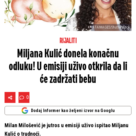
ATAIMAGES/Shutterstock
RIJALITI
Miljana Kulić donela konačnu
odluku! U emisiji uživo otkrila da li
će zadržati bebu
0
Dodaj Informer kao željeni izvor na Googlu
Milan Milošević je jutros u emisiji uživo ispitao Miljanu
Kulić o trudnoći.