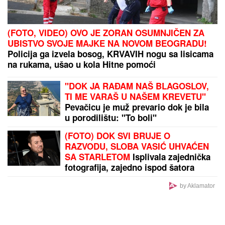
(FOTO, VIDEO) OVO JE ZORAN OSUMNJIČEN ZA
UBISTVO SVOJE MAJKE NA NOVOM BEOGRADU!
Policija ga izvela bosog, KRVAVIH nogu sa lisicama
na rukama, ušao u kola Hitne pomoći
"DOK JA RAĐAM NAŠ BLAGOSLOV,
TI ME VARAŠ U NAŠEM KREVETU"
Pevačicu je muž prevario dok je bila
u porodilištu: "To boli"
(FOTO) DOK SVI BRUJE O
RAZVODU, SLOBA VASIĆ UHVAĆEN
SA STARLETOM
Isplivala zajednička
fotografija, zajedno ispod šatora
by Aklamator