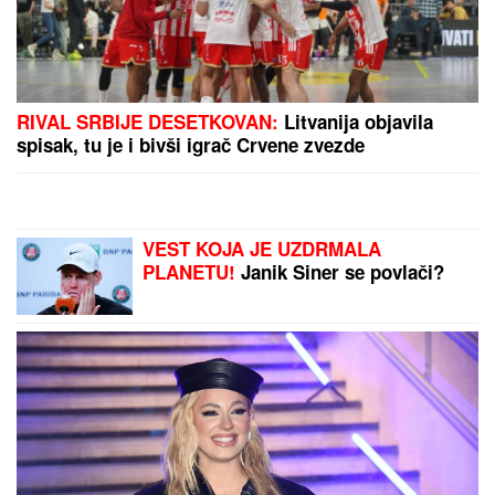
RIVAL SRBIJE DESETKOVAN:
Litvanija objavila
spisak, tu je i bivši igrač Crvene zvezde
VEST KOJA JE UZDRMALA
PLANETU!
Janik Siner se povlači?