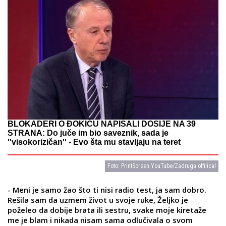
BLOKADERI O ĐOKIĆU NAPISALI DOSIJE NA 39
STRANA: Do juče im bio saveznik, sada je
''visokorizičan'' - Evo šta mu stavljaju na teret
Foto: PrintScreen YouTube/Zadruga offilical
- Meni je samo žao što ti nisi radio test, ja sam dobro.
Rešila sam da uzmem život u svoje ruke, Željko je
poželeo da dobije brata ili sestru, svake moje kiretaže
me je blam i nikada nisam sama odlučivala o svom