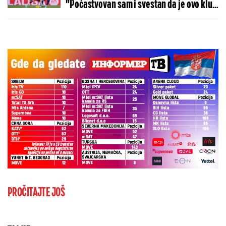
"Počastvovan sam i svestan da je ovo klub
sa velikom istorijom"
PROČITAJTE JOŠ