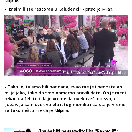
Miljana.
- Iznajmili ste restoran u Kaluđerici? -
pitao je Milan.
Foto: PrintScreen YouTube/Zadruga offilical
- Tako je, tu smo bili par dana, zvao me je i nedostajao
mi je jako, tako da smo namerno pravili dete. On je meni
rekao da želi to i da je vreme da ovekovečimo svoju
ljubav. Ja sam uvek volela istog momka i zaista je vreme
za tako nešto -
rekla je Miljana.