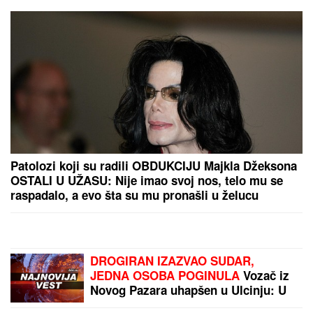
Patolozi koji su radili OBDUKCIJU Majkla Džeksona
OSTALI U UŽASU: Nije imao svoj nos, telo mu se
raspadalo, a evo šta su mu pronašli u želucu
DROGIRAN IZAZVAO SUDAR,
JEDNA OSOBA POGINULA
Vozač iz
Novog Pazara uhapšen u Ulcinju: U
nesreći dvoje povređeno