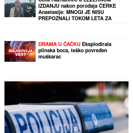
IZDANJU nakon porođaja ĆERKE
Anastasije: MNOGI JE NISU
PREPOZNALI TOKOM LETA ZA
SRBIJU! (FOTO)
DRAMA U ČAČKU
Eksplodirala
plinska boca, teško povređen
muškarac