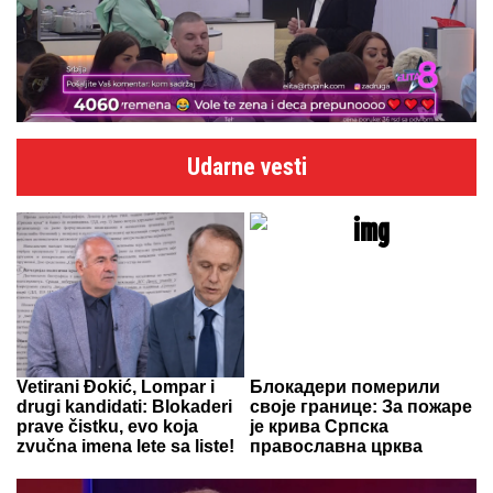
Udarne vesti
Vetirani Đokić, Lompar i
Блокадери померили
drugi kandidati: Blokaderi
своје границе: За пожаре
prave čistku, evo koja
је крива Српска
zvučna imena lete sa liste!
православна црква