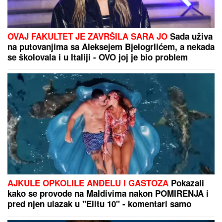
OVAJ FAKULTET JE ZAVRŠILA SARA JO
Sada uživa
na putovanjima sa Aleksejem Bjelogrlićem, a nekada
se školovala i u Italiji - OVO joj je bio problem
AJKULE OPKOLILE ANĐELU I GASTOZA
Pokazali
kako se provode na Maldivima nakon POMIRENJA i
pred njen ulazak u "Elitu 10" - komentari samo
pljušte (VIDEO)