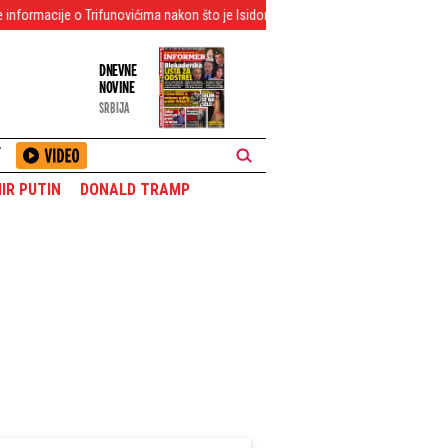
unovićima nakon što je Isidori "slučajno" upao u kesu sako
Odesa u plamen
DNEVNE
NOVINE
SRBIJA
T
IR PUTIN
DONALD TRAMP