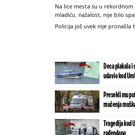
Na lice mesta su u rekordnom 
mladiću, nažalost, nije bilo spa
Policija još uvek nije pronašla
Deca plakala i 
udavio kod Umk
Presekli mu put,
mučenja muška
Tragedija kod 
rođendana