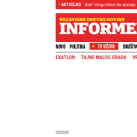
le, limuzine, kabrioleti
"Grobari" mogu mirno da spavaju: Nova zvezda t
• AKTUELNO
NOVO
POLITIKA
DRUŠTV
EXATLON
TAJNE MALOG GRADA
V
HRONIKA