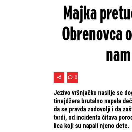
Majka pretu
Obrenovca oč
nam 
0
Jezivo vršnjačko nasilje se do
tinejdžera brutalno napala deč
da se pravda zadovolji i da zaš
tvrdi, od incidenta čitava poro
lica koji su napali njeno dete.