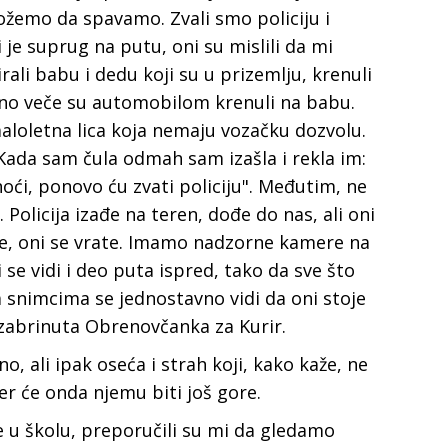
ožemo da spavamo. Zvali smo policiju i
 je suprug na putu, oni su mislili da mi
ali babu i dedu koji su u prizemlju, krenuli
edno veče su automobilom krenuli na babu.
loletna lica koja nemaju vozačku dozvolu.
 Kada sam čula odmah sam izašla i rekla im:
noći, ponovo ću zvati policiju". Međutim, ne
e. Policija izađe na teren, dođe do nas, ali oni
ode, oni se vrate. Imamo nadzorne kamere na
i se vidi i deo puta ispred, tako da sve što
nimcima se jednostavno vidi da oni stoje
 zabrinuta Obrenovčanka za Kurir.
, ali ipak oseća i strah koji, kako kaže, ne
r će onda njemu biti još gore.
e u školu, preporučili su mi da gledamo