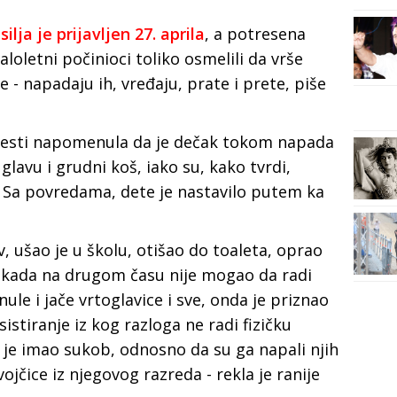
silja je prijavljen 27. aprila
, a potresena
loletni počinioci toliko osmelili da vrše
 - napadaju ih, vređaju, prate i prete, piše
ovesti napomenula da je dečak tokom napada
lavu i grudni koš, iako su, kako tvrdi,
. Sa povredama, dete je nastavilo putem ka
v, ušao je u školu, otišao do toaleta, oprao
i kada na drugom času nije mogao da radi
nule i jače vrtoglavice i sve, onda je priznao
istiranje iz kog razloga ne radi fizičku
 je imao sukob, odnosno da su ga napali njih
vojčice iz njegovog razreda - rekla je ranije