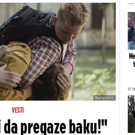
Me
07.0
Shutterstock
VESTI
 da pregaze baku!"