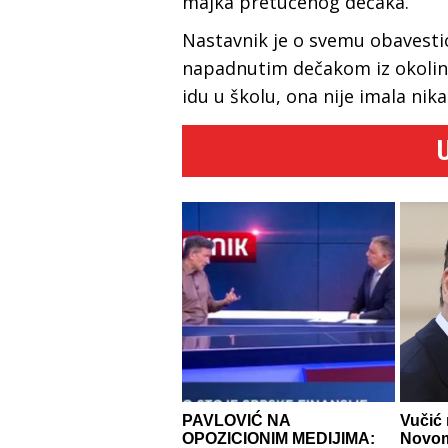
majka pretučenog dečaka.
Nastavnik je o svemu obavesti
napadnutim dečakom iz okoli
idu u školu, ona nije imala ni
PAVLOVIĆ NA
Vučić 
OPOZICIONIM MEDIJIMA:
Novom