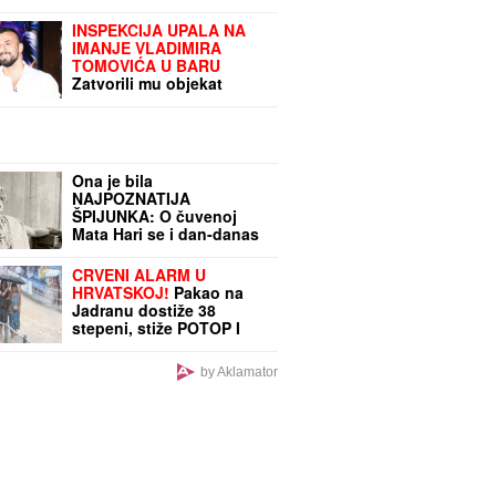
INSPEKCIJA UPALA NA
IMANJE VLADIMIRA
TOMOVIĆA U BARU
Zatvorili mu objekat
nakon što je pokrenuo
biznis, hitno se oglasio:
"Imamo zabranu"
Ona je bila
NAJPOZNATIJA
ŠPIJUNKA: O čuvenoj
Mata Hari se i dan-danas
priča, a njen kraj je jedan
od NAJTRAGIČNIJIH
CRVENI ALARM U
HRVATSKOJ!
Pakao na
Jadranu dostiže 38
stepeni, stiže POTOP I
OLUJNA BURA
by Aklamator