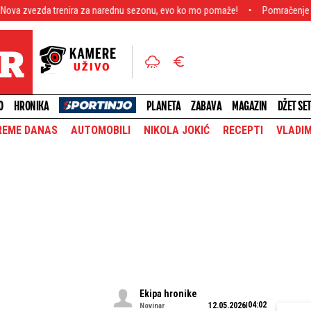
renira za narednu sezonu, evo ko mo pomaže!
Pomračenje uma i totalna bol
O
HRONIKA
PLANETA
ZABAVA
MAGAZIN
DŽET SE
REME DANAS
AUTOMOBILI
NIKOLA JOKIĆ
RECEPTI
VLADIM
Ekipa hronike
04:02
12.05.2026
Novinar