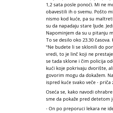
1,2 sata posle ponoći. Mi ne m
obavestili ih o svemu. Pošto mi
nismo kod kuće, pa su maltretir
su da napadaju stare ljude. J
Napominjem da su u pitanju ma
To se desilo oko 23.30 časova.
"Ne budete li se sklonili do po
vredi, to je linč koji ne prestaj
se tada sklone i čim policija 
kući koje pokrivaju dvorište, al
govorim mogu da dokažem. Na s
ispred kuće svako veče - priča
Oseća se, kako navodi ohrabreno
sme da pokaže pred detetom je
- On po preporuci lekara ne id