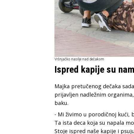
Vršnjačko nasilje nad dečakom
Ispred kapije su nam 
Majka pretučenog dečaka sada t
prijavljen nadležnim organim
baku.
- Mi živimo u porodičnoj kući, 
Ta ista deca koja su napala mo
Stoje ispred naše kapije i psuju