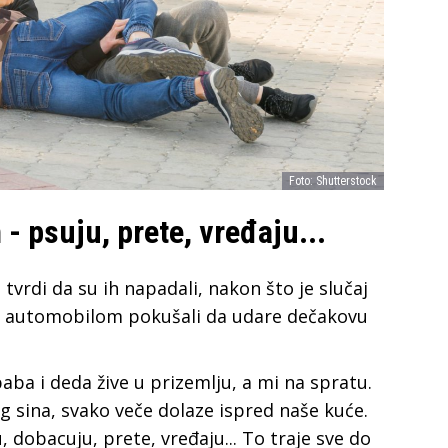
Foto: Shutterstock
- psuju, prete, vređaju...
vrdi da su ih napadali, nakon što je slučaj
a, automobilom pokušali da udare dečakovu
baba i deda žive u prizemlju, a mi na spratu.
g sina, svako veče dolaze ispred naše kuće.
, dobacuju, prete, vređaju... To traje sve do