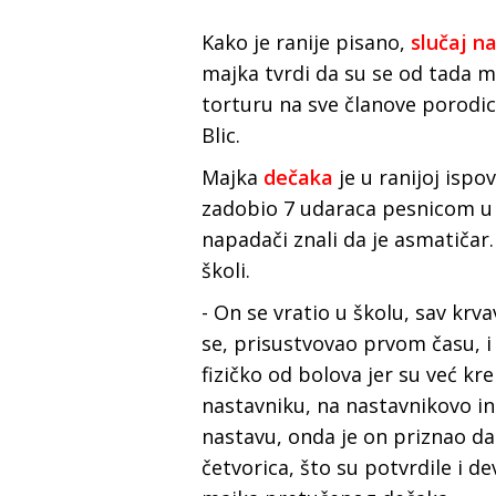
Kako je ranije pisano,
slučaj na
majka tvrdi da su se od tada ma
torturu na sve članove porodice
Blic.
Majka
dečaka
je u ranijoj isp
zadobio 7 udaraca pesnicom u g
napadači znali da je asmatičar
školi.
- On se vratio u školu, sav krva
se, prisustvovao prvom času, 
fizičko od bolova jer su već kre
nastavniku, na nastavnikovo ins
nastavu, onda je on priznao da
četvorica, što su potvrdile i de