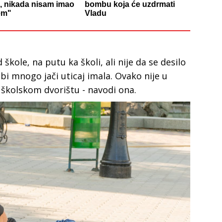
, nikada nisam imao
bombu koja će uzdrmati
em"
Vladu
škole, na putu ka školi, ali nije da se desilo
bi mnogo jači uticaj imala. Ovako nije u
u školskom dvorištu - navodi ona.