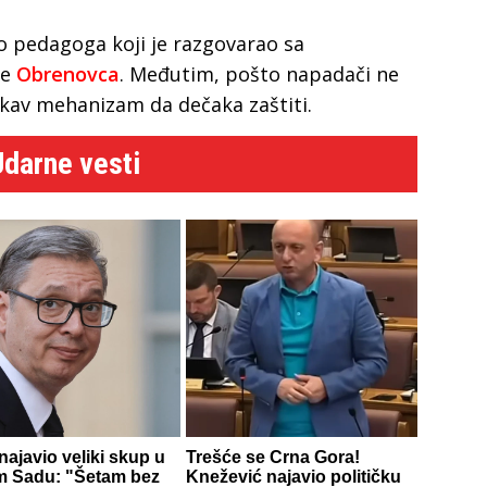
o pedagoga koji je razgovarao sa
ne
Obrenovca
. Međutim, pošto napadači ne
kakav mehanizam da dečaka zaštiti.
Udarne vesti
najavio veliki skup u
Trešće se Crna Gora!
 Sadu: "Šetam bez
Knežević najavio političku