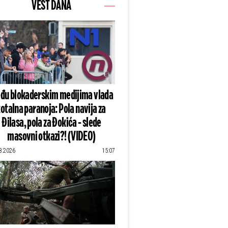
VEST DANA
đu blokaderskim medijima vlada
totalna paranoja: Pola navija za
Đilasa, pola za Đokića - slede
masovni otkazi?! (VIDEO)
8.2026
15:07