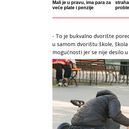
Mali je u pravu, ima para za
straha
veće plate i penzije
probl
- To je bukvalno dvorište pored 
u samom dvorištu škole, škola 
mogućnosti jer se nije desilo 