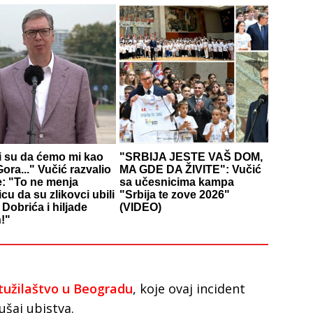
li su da ćemo mi kao
"SRBIJA JESTE VAŠ DOM,
ora..." Vučić razvalio
MA GDE DA ŽIVITE": Vučić
e: "To ne menja
sa učesnicima kampa
icu da su zlikovci ubili
"Srbija te zove 2026"
Dobrića i hiljade
(VIDEO)
!"
 tužilaštvo u Beogradu
, koje ovaj incident
ušaj ubistva.