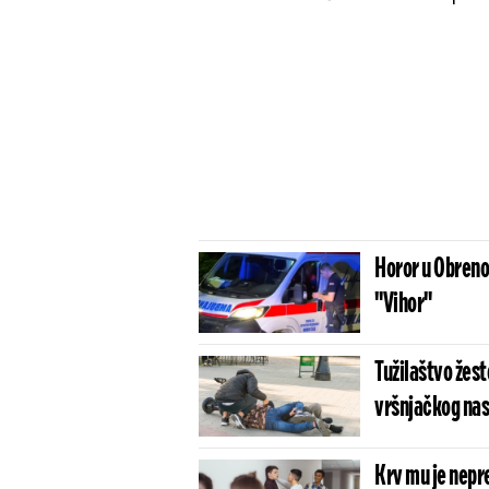
Horor u Obrenov
"Vihor"
Tužilaštvo žes
vršnjačkog nas
Krv mu je nepre