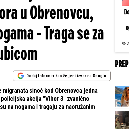
rora u Obrenovcu,
Do
nogama - Traga se za
o
06.0
ubicom
PREP
Dodaj Informer kao željeni izvor na Googlu
 migranata sinoć kod Obrenovca jedna
e policijska akcija "Vihor 3" zvanično
e su na nogama i tragaju za naoružanim