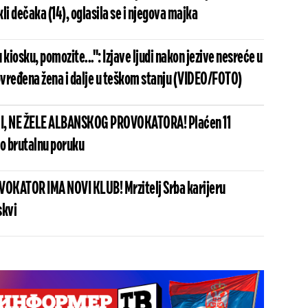
li dečaka (14), oglasila se i njegova majka
u kiosku, pomozite...": Izjave ljudi nakon jezive nesreće u
vređena žena i dalje u teškom stanju (VIDEO/FOTO)
I, NE ŽELE ALBANSKOG PROVOKATORA! Plaćen 11
io brutalnu poruku
OKATOR IMA NOVI KLUB! Mrzitelj Srba karijeru
skvi