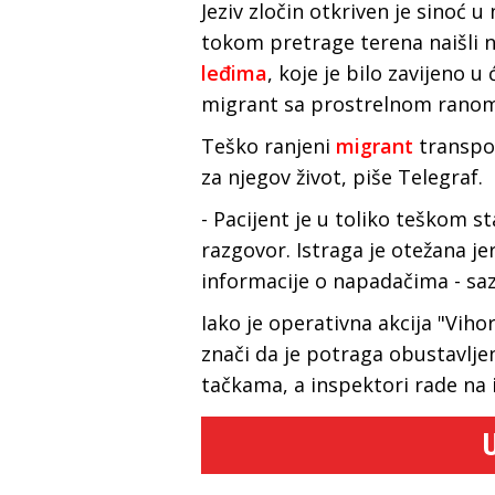
Jeziv zločin otkriven je sinoć
tokom pretrage terena naišli 
leđima
, koje je bilo zavijeno 
migrant sa prostrelnom ranom n
Teško ranjeni
migrant
transpor
za njegov život, piše Telegraf.
- Pacijent je u toliko teškom s
razgovor. Istraga je otežana je
informacije o napadačima - sazna
Iako je operativna akcija "Viho
znači da je potraga obustavljena
tačkama, a inspektori rade na id