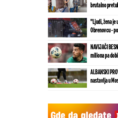
brutalno pretuk
"Ljudi, žena je 
Obrenovcu - po
NAVIJAČI BESN
miliona pa dob
ALBANSKI PROV
nastavlja u Mo