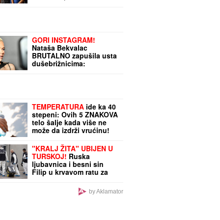
Situ: "Imamo sve u
telefonu" (Video)
GORI INSTAGRAM!
Nataša Bekvalac
BRUTALNO zapušila usta
dušebrižnicima:
Progovorila o
RAZVODIMA, uvredama
na račun izgleda, pa
otkrila ŠOK DETALJE
TEMPERATURA
ide ka 40
stepeni: Ovih 5 ZNAKOVA
telo šalje kada više ne
može da izdrži vrućinu!
"KRALJ ŽITA" UBIJEN U
TURSKOJ!
Ruska
ljubavnica i besni sin
Filip u krvavom ratu za
milione: Na imanju nađen
ARSENAL ORUŽJA, ručne
by Aklamator
bombe i sumnjive
tečnosti!