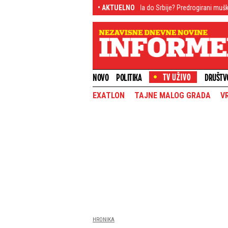
h muzičara
"Zombi droga" stigla do Srbije? Predrogirani muškarac se tetur
• AKTUELNO
NOVO
POLITIKA
DRUŠTV
EXATLON
TAJNE MALOG GRADA
V
HRONIKA