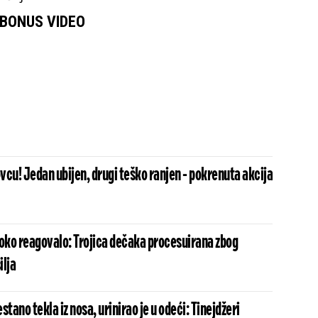
BONUS VIDEO
cu! Jedan ubijen, drugi teško ranjen - pokrenuta akcija
toko reagovalo: Trojica dečaka procesuirana zbog
ilja
stano tekla iz nosa, urinirao je u odeći: Tinejdžeri