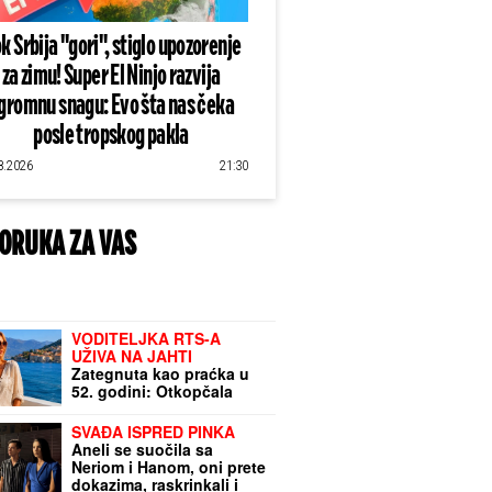
k Srbija "gori", stiglo upozorenje
za zimu! Super El Ninjo razvija
gromnu snagu: Evo šta nas čeka
posle tropskog pakla
8.2026
21:30
ORUKA ZA VAS
VODITELJKA RTS-A
UŽIVA NA JAHTI
Zategnuta kao praćka u
52. godini: Otkopčala
košulju i pokazala zašto
važi za jednu od
SVAĐA ISPRED PINKA
najzgodnijih (Foto)
Aneli se suočila sa
Neriom i Hanom, oni prete
dokazima, raskrinkali i