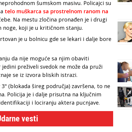
 u neprohodnom šumskom masivu. Policajci su
na
telo muškarca sa prostrelnom ranom na
u ćebe. Na mestu zločina pronađen je i drugi
oge, koji je u kritičnom stanju.
tovan je u bolnicu gde se lekari i dalje bore
tanju da nije moguće sa njim obaviti
r jedini preživeli svedok ne može da pruži
je se iz izvora bliskih istrazi.
r 3" (blokada šireg područja) završena, to ne
. Policija je i dalje prisutna na ključnim
entifikaciji i lociranju aktera pucnjave.
Udarne vesti