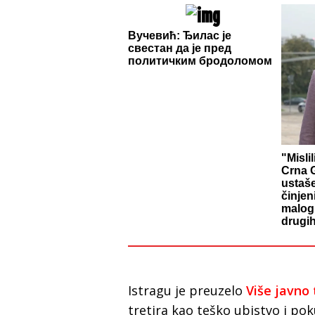
Вучевић: Ђилас је
свестан да је пред
политичким бродоломом
"Misli
Crna G
ustaš
činjen
malog 
drugih
Istragu je preuzelo
Više javno
tretira kao teško ubistvo i pok