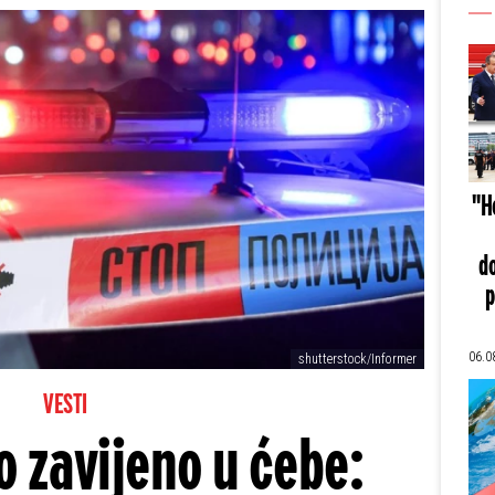
"He
do
p
06.0
shutterstock/Informer
VESTI
o zavijeno u ćebe: