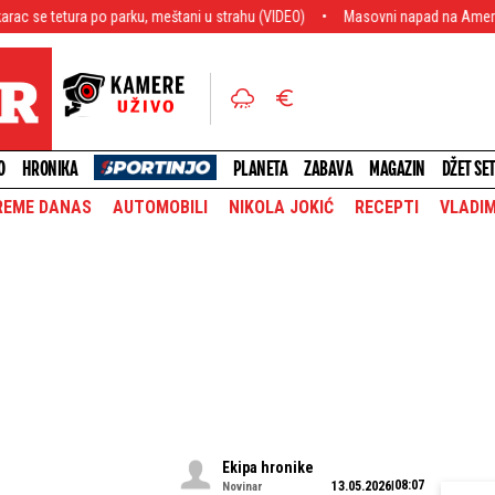
a po parku, meštani u strahu (VIDEO)
Masovni napad na Ameriku: Haos u 12 d
O
HRONIKA
PLANETA
ZABAVA
MAGAZIN
DŽET SE
REME DANAS
AUTOMOBILI
NIKOLA JOKIĆ
RECEPTI
VLADIM
Ekipa hronike
08:07
13.05.2026
Novinar