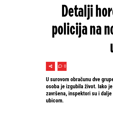
Detalji ho
policija na 
0
U surovom obračunu dve grupe
osoba je izgubila život. Iako j
završena, inspektori su i dalj
ubicom.