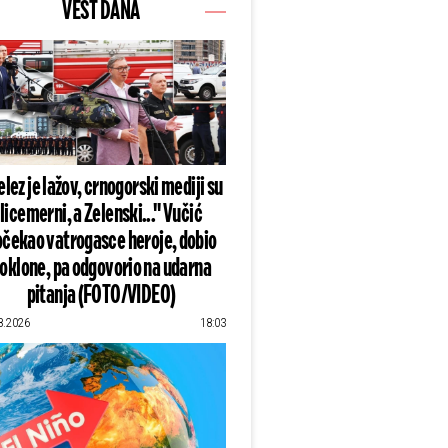
VEST DANA
lez je lažov, crnogorski mediji su
licemerni, a Zelenski..." Vučić
čekao vatrogasce heroje, dobio
oklone, pa odgovorio na udarna
pitanja (FOTO/VIDEO)
8.2026
18:03