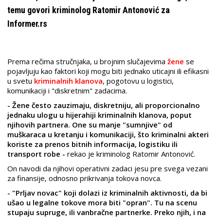
temu govori kriminolog Ratomir Antonović za
Informer.rs
Prema rečima stručnjaka, u brojnim slučajevima
žene
se
pojavljuju kao faktori koji mogu biti jednako uticajni ili efikasni
u svetu
kriminalnih klanova
, pogotovu u logistici,
komunikaciji i "diskretnim" zadacima.
- Žene često zauzimaju, diskretniju, ali proporcionalno
jednaku ulogu u hijerahiji kriminalnih klanova, poput
njihovih partnera. One su manje "sumnjive" od
muškaraca u kretanju i komunikaciji, što kriminalni akteri
koriste za prenos bitnih informacija, logistiku ili
transport robe -
rekao je kriminolog Ratomir Antonović.
On navodi da njihovi operativni zadaci jesu pre svega vezani
za finansije, odnosno prikrivanja tokova novca.
- "Prljav novac" koji dolazi iz kriminalnih aktivnosti, da bi
ušao u legalne tokove mora biti "opran". Tu na scenu
stupaju supruge, ili vanbračne partnerke. Preko njih, i na