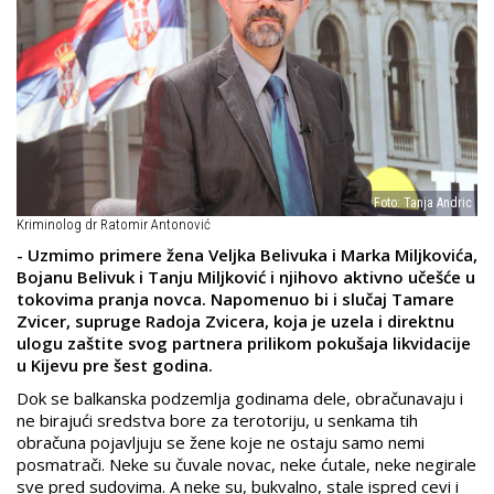
Foto: Tanja Andric
Kriminolog dr Ratomir Antonović
- Uzmimo primere žena Veljka Belivuka i Marka Miljkovića,
Bojanu Belivuk i Tanju Miljković i njihovo aktivno učešće u
tokovima pranja novca. Napomenuo bi i slučaj Tamare
Zvicer, supruge Radoja Zvicera, koja je uzela i direktnu
ulogu zaštite svog partnera prilikom pokušaja likvidacije
u Kijevu pre šest godina.
Dok se balkanska podzemlja godinama dele, obračunavaju i
ne birajući sredstva bore za terotoriju, u senkama tih
obračuna pojavljuju se žene koje ne ostaju samo nemi
posmatrači. Neke su čuvale novac, neke ćutale, neke negirale
sve pred sudovima. A neke su, bukvalno, stale ispred cevi i