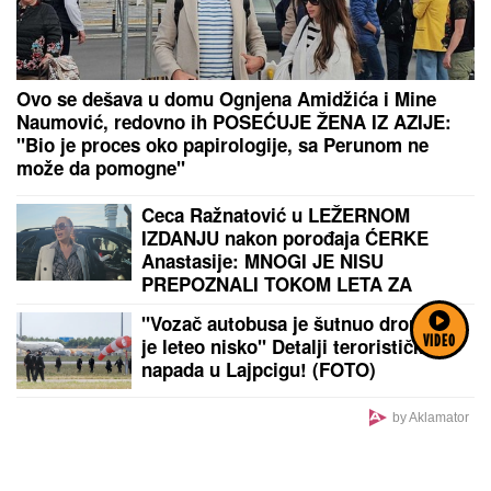
Balkanac kupio stan u Nemačkoj, a sada očajnički
želi da se vrati: Jedna rečenica pogodila je ceo
region
by Aklamator
PREPORUKA ZA VAS
VIDEO