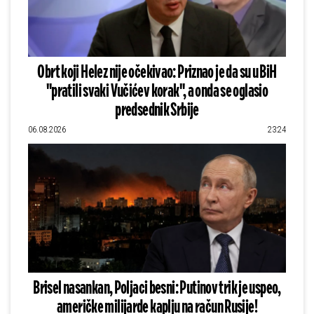
Obrt koji Helez nije očekivao: Priznao je da su u BiH
"pratili svaki Vučićev korak", a onda se oglasio
predsednik Srbije
06.08.2026
23:24
Brisel nasankan, Poljaci besni: Putinov trik je uspeo,
američke milijarde kaplju na račun Rusije!