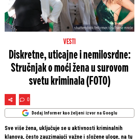
shutterstock/Informer/društvene mreže
VESTI
Diskretne, uticajne i nemilosrdne:
Stručnjak o moći žena u surovom
svetu kriminala (FOTO)
0
Dodaj Informer kao željeni izvor na Googlu
Sve više žena, uključuje se u aktivnosti kriminalnih
klanova, često zauzimajući važne i složene uloge, na tu