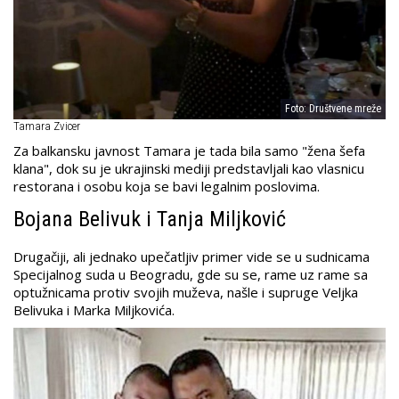
Foto: Društvene mreže
Tamara Zvicer
Za balkansku javnost Tamara je tada bila samo "žena šefa
klana", dok su je ukrajinski mediji predstavljali kao vlasnicu
restorana i osobu koja se bavi legalnim poslovima.
Bojana Belivuk i Tanja Miljković
Drugačiji, ali jednako upečatljiv primer vide se u sudnicama
Specijalnog suda u Beogradu, gde su se, rame uz rame sa
optužnicama protiv svojih muževa, našle i supruge Veljka
Belivuka i Marka Miljkovića.