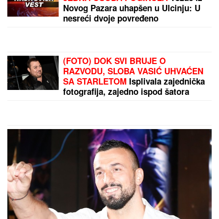
"ZLOČESTA, LJUBOMORNA BABA"
Dara Bubamara UZVRATILA Cakani
na prozivke, pa progovorila o dečku i
šokirala komentarom o Seki Aleksić
(VIDEO)