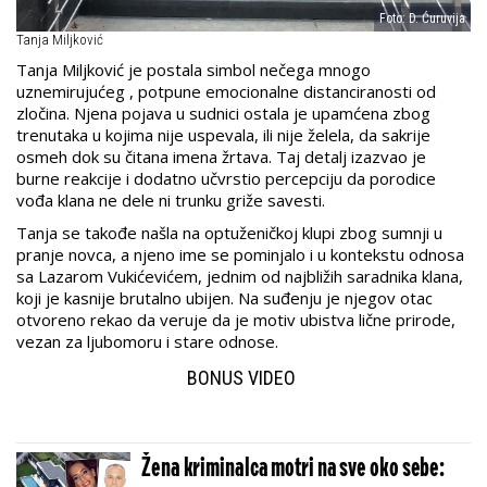
Foto: D. Ćuruvija
Tanja Miljković
Tanja Miljković je postala simbol nečega mnogo
uznemirujućeg , potpune emocionalne distanciranosti od
zločina. Njena pojava u sudnici ostala je upamćena zbog
trenutaka u kojima nije uspevala, ili nije želela, da sakrije
osmeh dok su čitana imena žrtava. Taj detalj izazvao je
burne reakcije i dodatno učvrstio percepciju da porodice
vođa klana ne dele ni trunku griže savesti.
Tanja se takođe našla na optuženičkoj klupi zbog sumnji u
pranje novca, a njeno ime se pominjalo i u kontekstu odnosa
sa Lazarom Vukićevićem, jednim od najbližih saradnika klana,
koji je kasnije brutalno ubijen. Na suđenju je njegov otac
otvoreno rekao da veruje da je motiv ubistva lične prirode,
vezan za ljubomoru i stare odnose.
BONUS VIDEO
Žena kriminalca motri na sve oko sebe: