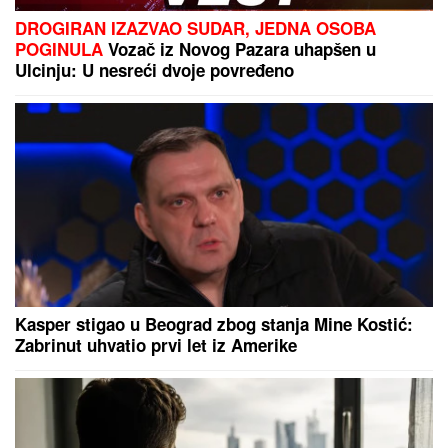
OVO JE SPISAK UČESNIKA "ELITE 10"
Haos u
najavi! Filip Car i Anđela potpisali ugovore, a šuška
se da u Belu kuću stižu i ONI