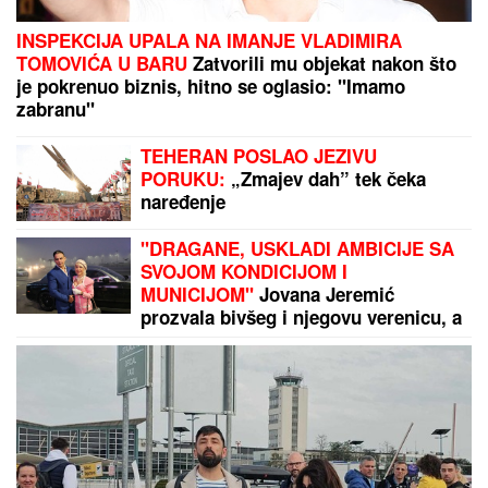
DROGIRAN IZAZVAO SUDAR, JEDNA OSOBA
POGINULA
Vozač iz Novog Pazara uhapšen u
Ulcinju: U nesreći dvoje povređeno
Kasper stigao u Beograd zbog stanja Mine Kostić:
Zabrinut uhvatio prvi let iz Amerike