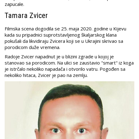
zapucale.
Tamara Zvicer
Filmska scena dogodila se 25. maja 2020. godine u Kijevu
kada su pripadnici suprotstavljenog škaljarskog klana
pokušali da likvidiraju Zvicera koji se u Ukrajini skrivao sa
porodicom duže vremena.
Radoje Zvicer napadnut je u blizini zgrade u kojoj je
stanovao sa porodicom. Na ulici se zaustavio "smart" iz koga
je istrčalo nekoliko napadača i otvorilo vatru. Pogođen sa
nekoliko hitaca, Zvicer je pao na zemlju.