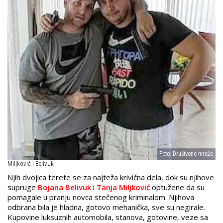
Foto: Društvene mreže
Miljković i Belivuk
Njih dvojica terete se za najteža krivična dela, dok su njihove
supruge
Bojana Belivuk
i
Tanja Miljković
optužene da su
pomagale u pranju novca stečenog kriminalom. Njihova
odbrana bila je hladna, gotovo mehanička, sve su negirale.
Kupovine luksuznih automobila, stanova, gotovine, veze sa