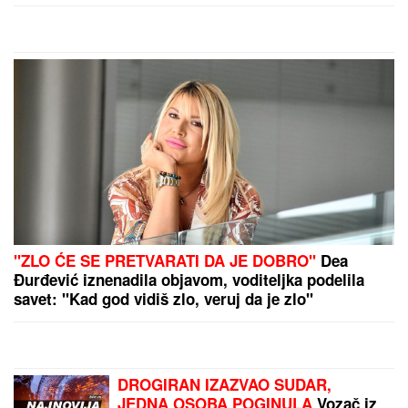
Vic dana: Pije Mujo pivo za šankom u pivnici posle
radnog vremena...