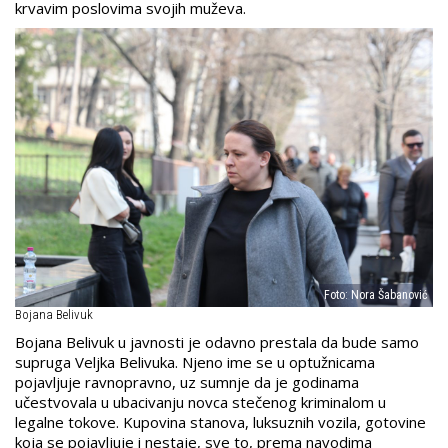
krvavim poslovima svojih muževa.
Foto: Nora Šabanović
Bojana Belivuk
Bojana Belivuk u javnosti je odavno prestala da bude samo
supruga Veljka Belivuka. Njeno ime se u optužnicama
pojavljuje ravnopravno, uz sumnje da je godinama
učestvovala u ubacivanju novca stečenog kriminalom u
legalne tokove. Kupovina stanova, luksuznih vozila, gotovine
koja se pojavljuje i nestaje, sve to, prema navodima