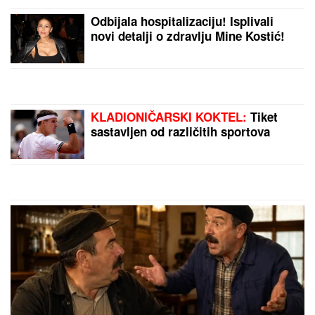
bivšoj supruzi posle razvoda
(FOTO) DOK SVI BRUJE O
RAZVODU, SLOBA VASIĆ UHVAĆEN
SA STARLETOM
Isplivala zajednička
fotografija, zajedno ispod šatora