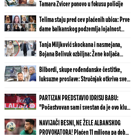
Tamara Zvicer ponovo u fokusu policije
Telima staju pred cev plaćenih ubica: Prve
dame balkanskog podzemlja lojalnost
dokazuju životom
Tanja Miljković skockana i nasmejana,
Bojana Belivuk ozbiljna: Žene koljača
stigle na suđenje (FOTO/VIDEO)
Bilbordi, skupe rođendanske čestitke,
luksuzne proslave: Stručnjak otkriva sve o
skrivenim porukama žena
najozloglašenijih kriminalaca
PARTIZAN PREDSTAVIO IDRISU BABU:
"Počastvovan sam i svestan da je ovo klub
sa velikom istorijom"
NAVIJAČI BESNI, NE ŽELE ALBANSKOG
PROVOKATORA! Plaćen 11 miliona pa dobio