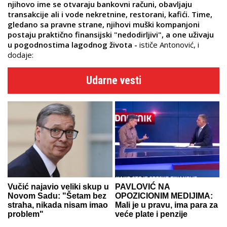
njihovo ime se otvaraju bankovni računi, obavljaju
transakcije ali i vode nekretnine, restorani, kafići. Time,
gledano sa pravne strane, njihovi muški kompanjoni
postaju praktično finansijski "nedodirljivi", a one uživaju
u pogodnostima lagodnog života -
ističe Antonović, i
dodaje:
Udarne vesti
Vučić najavio veliki skup u
PAVLOVIĆ NA
Novom Sadu: "Šetam bez
OPOZICIONIM MEDIJIMA:
straha, nikada nisam imao
Mali je u pravu, ima para za
problem"
veće plate i penzije