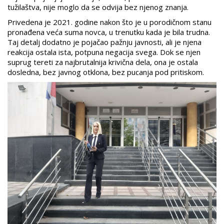
tužilaštva, nije moglo da se odvija bez njenog znanja.
Privedena je 2021. godine nakon što je u porodičnom stanu
pronađena veća suma novca, u trenutku kada je bila trudna.
Taj detalj dodatno je pojačao pažnju javnosti, ali je njena
reakcija ostala ista, potpuna negacija svega. Dok se njen
suprug tereti za najbrutalnija krivična dela, ona je ostala
dosledna, bez javnog otklona, bez pucanja pod pritiskom.