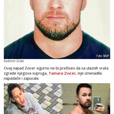
Foto: MUP
Radomir Zvicer
Ovaj napad Zvicer sigurno ne bi preživeo da sa ulaznih vrata
zgrade njegova supruga,
Tamara Zvicer
, nije iznenadila
napadače i zapucala.