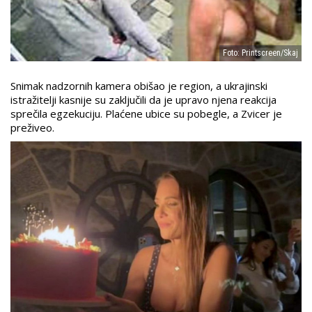
Foto: Printscreen/Skaj
Snimak nadzornih kamera obišao je region, a ukrajinski
istražitelji kasnije su zaključili da je upravo njena reakcija
sprečila egzekuciju. Plaćene ubice su pobegle, a Zvicer je
preživeo.