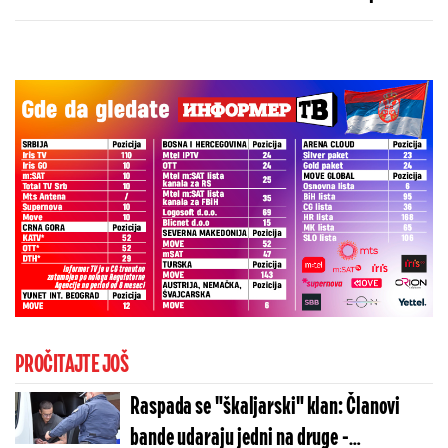
brutalnu poruku
PROČITAJTE JOŠ
Raspada se "škaljarski" klan: Članovi
bande udaraju jedni na druge -