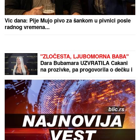
Najpoznatija plavuša na svetu
OSTAVILA HOLIVUDSKE FRAJERE
zbog "nemačkog bankara" teškog
400 miliona! Dve godine se skrivali,
sad su pale maske