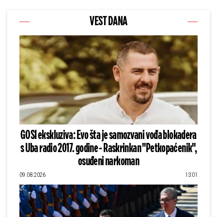
VEST DANA
GOSI ekskluziva: Evo šta je samozvani vođa blokadera
s Uba radio 2017. godine - Raskrinkan "Petkopaćenik",
osuđeni narkoman
09.08.2026
13:01