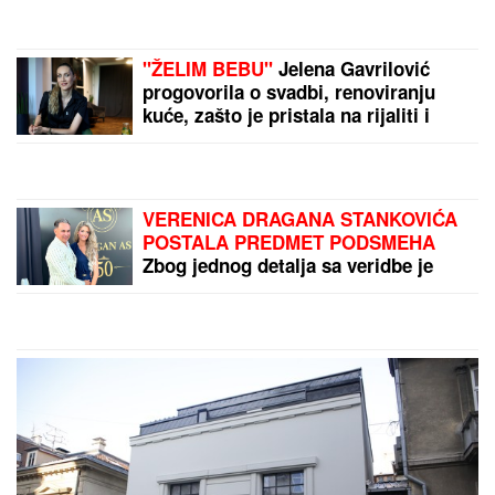
Važno je da uraditi SAMO
JEDNU STVAR i testo će
svaki put savršeno
narasti: Biće mekano,
vazdušasto i elastično
Ova JEDNOSTAVNA
TEHNIKA će vam prekriti
ogradu ružama
penjačicama OD DNA DO
VRHA
by Aklamator
PREPORUKA ZA VAS