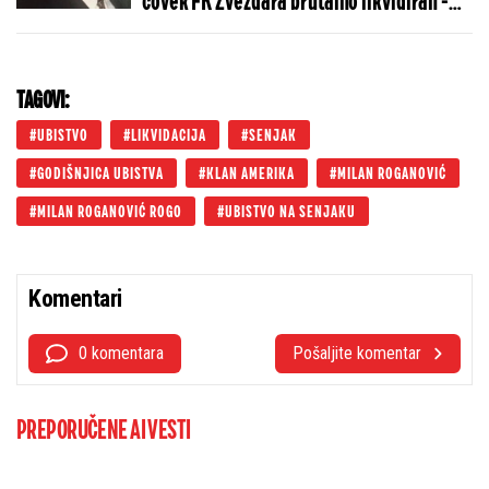
čovek FK Zvezdara brutalno likvidiran -
Ubistvo kao simbol krvavog niza zločina u
Beogradu
TAGOVI:
UBISTVO
LIKVIDACIJA
SENJAK
GODIŠNJICA UBISTVA
KLAN AMERIKA
MILAN ROGANOVIĆ
MILAN ROGANOVIĆ ROGO
UBISTVO NA SENJAKU
Komentari
0 komentara
Pošaljite komentar
PREPORUČENE AI VESTI