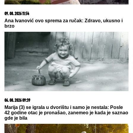
rijaliti Elita 10
"ILIJAN UŽIVA KAO PRINC, NE ISPUŠTAMO GA IZ
RUKU"
Ceca Ražnatović o unuku, porodici Gudelj i
Anastasiji: "Odlično se snašla, nisam je savetovala",
spomenula i novi album posle 10 godina
(FOTO) NAKON RAZVODA POTPUNO
POSVEĆEN NASLEDNICI
Miodrag
Dragičević objavio fotografiju ćerke,
Vasilija je mamina slika i prilika