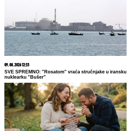
OSEĆAJI PRED SMRT: Glad i žeđ
prvi nestaju, a telo se OVOGA
POSLEDNJE ODRIČE, tvrde
NEURONAUČNICI
"NIJE IH BILO POLA SATA, SVI SU
TO VIDELI"
Maja Marinković šokirala
tvrdnjama o aferi Stanije i Takija:
"Želi da bude sponzoruša, živi u
selendri"