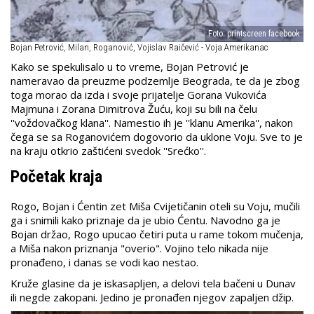
Foto: printscreen facebook
Bojan Petrović, Milan, Roganović, Vojislav Raičević - Voja Amerikanac
Kako se spekulisalo u to vreme, Bojan Petrović je
nameravao da preuzme podzemlje Beograda, te da je zbog
toga morao da izda i svoje prijatelje Gorana Vukovića
Majmuna i Zorana Dimitrova Žuću, koji su bili na čelu
''voždovačkog klana''. Namestio ih je ''klanu Amerika'', nakon
čega se sa Roganovićem dogovorio da uklone Voju. Sve to je
na kraju otkrio zaštićeni svedok ''Srećko''.
Početak kraja
Rogo, Bojan i Ćentin zet Miša Cvijetičanin oteli su Voju, mučili
ga i snimili kako priznaje da je ubio Ćentu. Navodno ga je
Bojan držao, Rogo upucao četiri puta u rame tokom mučenja,
a Miša nakon priznanja "overio". Vojino telo nikada nije
pronađeno, i danas se vodi kao nestao.
Kruže glasine da je iskasapljen, a delovi tela bačeni u Dunav
ili negde zakopani. Jedino je pronađen njegov zapaljen džip.