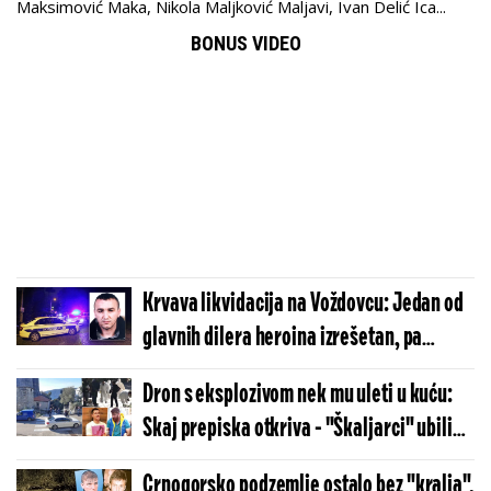
Maksimović Maka, Nikola Maljković Maljavi, Ivan Delić Ica...
BONUS VIDEO
Krvava likvidacija na Voždovcu: Jedan od
glavnih dilera heroina izrešetan, pa
overen u glavu - ubica bivši pripadnik JSO
Dron s eksplozivom nek mu uleti u kuću:
Skaj prepiska otkriva - "Škaljarci" ubili
Roganovića, pa odmah isplanirali još
Crnogorsko podzemlje ostalo bez "kralja",