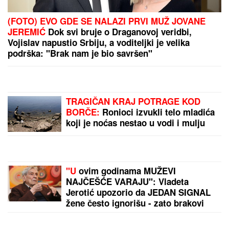
Vic dana: Švaba na proputovanju kroz Srbiju
doživeo saobraćajku u blizini Pirota...
Oglasio se Vildoza: Argentinac
otvorio dušu po dolasku u Partizan