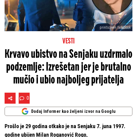
printscreen facebook
VESTI
Krvavo ubistvo na Senjaku uzdrmalo
podzemlje: Izrešetan jer je brutalno
mučio i ubio najboljeg prijatelja
0
Dodaj Informer kao željeni izvor na Googlu
Prošlo je 29 godina otkako je na Senjaku 7. juna 1997.
godine ubijen Milan Roganović Rogo,