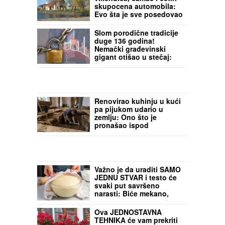
Kuća u Kumodražu,
vikendica, čamac i četiri
skupocena automobila:
Evo šta je sve posedovao
naš glumac, ćerka tvrdi
da je PREVARENA ZA
Slom porodične tradicije
NASLEDSTVO
duge 136 godina!
Nemački građevinski
gigant otišao u stečaj:
400 radnika u
neizvesnosti