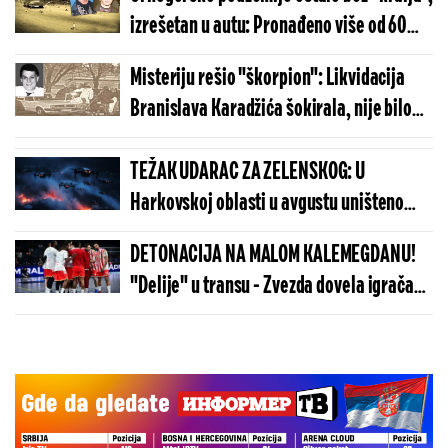
jednu likvidaciju
izrešetan u autu: Pronađeno više od 60
čaura, u vozilu i telo "njihovog Kneleta"
Misteriju rešio "škorpion": Likvidacija
Branislava Karadžića šokirala, nije bilo
dokaza dok "banda sa Pravnog fakulteta"
nije napravila grešku
TEŽAK UDARAC ZA ZELENSKOG: U
Harkovskoj oblasti u avgustu uništeno
više od 100 „baba jaga“
DETONACIJA NA MALOM KALEMEGDANU!
"Delije" u transu - Zvezda dovela igrača
Real Madrida!