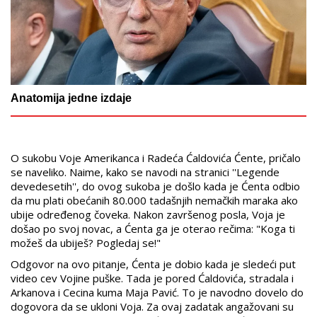
Anatomija jedne izdaje
O sukobu Voje Amerikanca i Radeća Ćaldovića Ćente, pričalo
se naveliko. Naime, kako se navodi na stranici ''Legende
devedesetih'', do ovog sukoba je došlo kada je Ćenta odbio
da mu plati obećanih 80.000 tadašnjih nemačkih maraka ako
ubije određenog čoveka. Nakon završenog posla, Voja je
došao po svoj novac, a Ćenta ga je oterao rečima: "Koga ti
možeš da ubiješ? Pogledaj se!"
Odgovor na ovo pitanje, Ćenta je dobio kada je sledeći put
video cev Vojine puške. Tada je pored Ćaldovića, stradala i
Arkanova i Cecina kuma Maja Pavić. To je navodno dovelo do
dogovora da se ukloni Voja. Za ovaj zadatak angažovani su