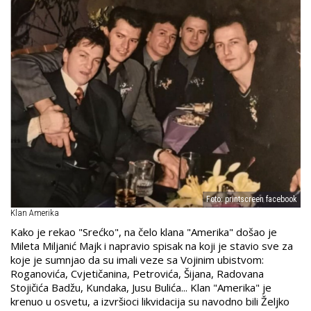
Foto: printscreen facebook
Klan Amerika
Kako je rekao "Srećko", na čelo klana "Amerika" došao je
Mileta Miljanić Majk i napravio spisak na koji je stavio sve za
koje je sumnjao da su imali veze sa Vojinim ubistvom:
Roganovića, Cvjetičanina, Petrovića, Šijana, Radovana
Stojičića Badžu, Kundaka, Jusu Bulića... Klan "Amerika" je
krenuo u osvetu, a izvršioci likvidacija su navodno bili Željko