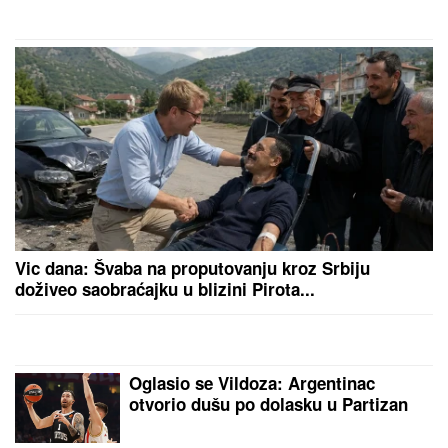
"ŽELIM BEBU"
Jelena Gavrilović
progovorila o svadbi, renoviranju
kuće, zašto je pristala na rijaliti i
obnaživanje: "Išla sam roditeljima da
kažem da odustajem"
VERENICA DRAGANA STANKOVIĆA
POSTALA PREDMET PODSMEHA