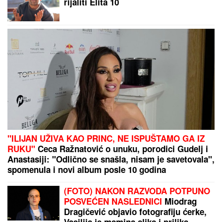
ZNATE LI KAKO JE NASTALA "SVE ŠTO ŽELIM U
OVOM TRENUTKU"?
Bajić otkrio neverovatnu priču
iza pesme iz "Sivog doma"
Beograđanka zatekla roj stršljenova u stanu: Odmah
je pozvala BIVŠEG DEČKA, pobegla napolje i
pozvala mamu!
by Aklamator