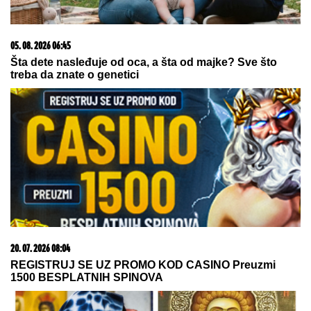
(FOTO) EVO GDE SE NALAZI PRVI MUŽ JOVANE
JEREMIĆ
Dok svi bruje o Draganovoj veridbi,
Vojislav napustio Srbiju, a voditeljki je velika
podrška: "Brak nam je bio savršen"
TRAGIČAN KRAJ POTRAGE KOD
BORČE:
Ronioci izvukli telo mladića
koji je noćas nestao u vodi i mulju
"U
ovim godinama MUŽEVI
NAJČEŠĆE VARAJU": Vladeta
Jerotić upozorio da JEDAN SIGNAL
žene često ignorišu - zato brakovi
pucaju