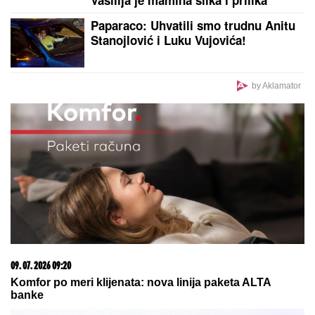
PREPORUKA ZA VAS
Kuća u Kumodražu, vikendica, čamac i četiri
skupocena automobila: Evo šta je sve posedovao
naš glumac, ćerka tvrdi da je PREVARENA ZA
NASLEDSTVO
MISTERIJA "AKTIVNOG UMIRANJA"
Ovim redosledom se GUBE ČULA I