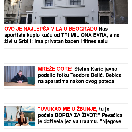
"JA SAM TO SMISLILA!"
Dino Melin tvrdi da je on
napisao pesmu "Beograd", Ceca posle 30 godina
otkrila istinu: "Nudila sam je Marini"