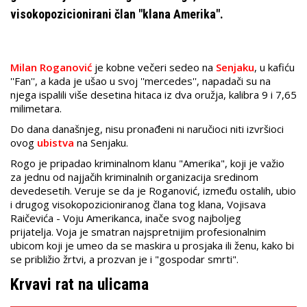
visokopozicionirani član "klana Amerika".
Milan Roganović
je kobne večeri sedeo na
Senjaku
, u kafiću
''Fan'', a kada je ušao u svoj ''mercedes'', napadači su na
njega ispalili više desetina hitaca iz dva oružja, kalibra 9 i 7,65
milimetara.
Do dana današnjeg, nisu pronađeni ni naručioci niti izvršioci
ovog
ubistva
na Senjaku.
Rogo je pripadao kriminalnom klanu "Amerika", koji je važio
za jednu od najjačih kriminalnih organizacija sredinom
devedesetih. Veruje se da je Roganović, između ostalih, ubio
i drugog visokopozicioniranog člana tog klana, Vojisava
Raičevića - Voju Amerikanca, inače svog najboljeg
prijatelja. Voja je smatran najspretnijim profesionalnim
ubicom koji je umeo da se maskira u prosjaka ili ženu, kako bi
se približio žrtvi, a prozvan je i "gospodar smrti".
Krvavi rat na ulicama