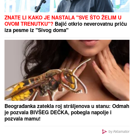
OVO JE NAJLEPŠA VILA U BEOGRADU
Naš
sportista kupio kuću od TRI MILIONA EVRA, a ne
živi u Srbiji: Ima privatan bazen i fitnes salu