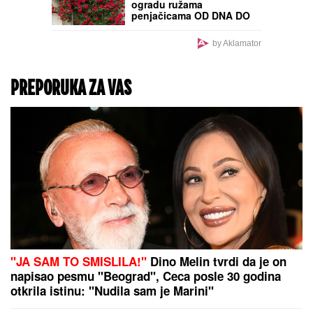
Renovirao kuhinju u kući
pa pijukom udario u
zemlju: Ono što je
pronašao ispod
promenilo mu je život
zauvek