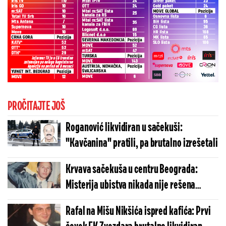
PROČITAJTE JOŠ
Roganović likvidiran u sačekuši:
"Kavčanina" pratili, pa brutalno izrešetali
Krvava sačekuša u centru Beograda:
Misterija ubistva nikada nije rešena
(FOTO)
Rafal na Mišu Nikšića ispred kafića: Prvi