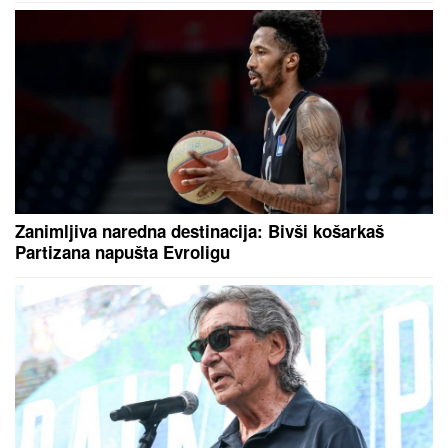
Zbog jednog detalja sa veridbe je
urnišu na mrežama: "Bukvalno dva
dinara"