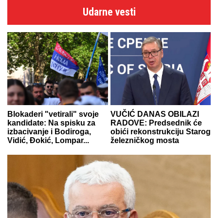
Udarne vesti
Blokaderi "vetirali" svoje
VUČIĆ DANAS OBILAZI
kandidate: Na spisku za
RADOVE: Predsednik će
izbacivanje i Bodiroga,
obići rekonstrukciju Starog
Vidić, Đokić, Lompar...
železničkog mosta