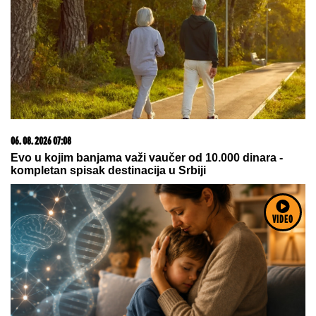
Paparaco: Uhvatili smo trudnu Anitu
Stanojlović i Luku Vujovića!
by Aklamator
VIDEO
09. 07. 2026 09:20
Komfor po meri klijenata: nova linija paketa ALTA
banke