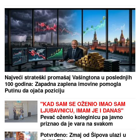
Zanimljiva naredna destinacija: Bivši košarkaš
Partizana napušta Evroligu