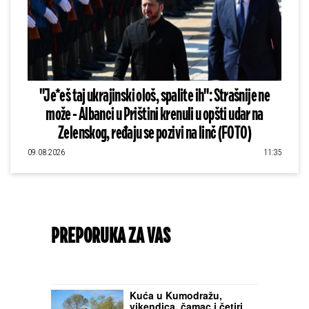
"Je*eš taj ukrajinski ološ, spalite ih": Strašnije ne
može - Albanci u Prištini krenuli u opšti udar na
Zelenskog, ređaju se pozivi na linč (FOTO)
09.08.2026
11:35
PREPORUKA ZA VAS