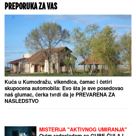
MREŽE GORE!
Stefan Karić javno
podelio fotku Teodore Delić, Bebica
na aparatima nakon ovog poteza
"UVUKAO ME U ŽBUNJE,
tu je
počela BORBA ZA ŽIVOT!" Pevačica
je doživela jezivu traumu: "Njegove
ruke su od dole došle ka mom vratu"