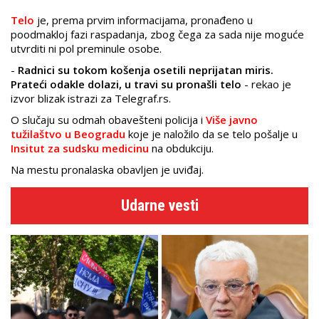
Telo
je, prema prvim informacijama, pronađeno u
poodmakloj fazi raspadanja, zbog čega za sada nije moguće
utvrditi ni pol preminule osobe.
-
Radnici su tokom košenja osetili neprijatan miris.
Prateći odakle dolazi, u travi su pronašli telo
- rekao je
izvor blizak istrazi za Telegraf.rs.
O slučaju su odmah obavešteni policija i
Više javno
tužilaštvo u Beogradu
koje je naložilo da se telo pošalje u
Insitut za sudsku medicinu
na obdukciju.
Na mestu pronalaska obavljen je uviđaj.
Udarne vesti