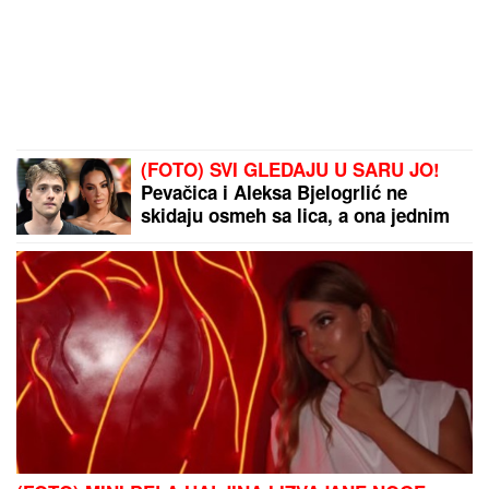
(FOTO) SVI GLEDAJU U SARU JO!
Pevačica i Aleksa Bjelogrlić ne
skidaju osmeh sa lica, a ona jednim
potezom OČARALA SVE