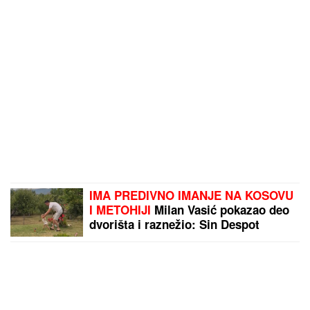
IMA PREDIVNO IMANJE NA KOSOVU
I METOHIJI
Milan Vasić pokazao deo
dvorišta i raznežio: Sin Despot
prohodao na Kosmetu