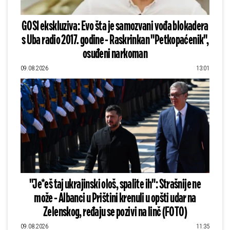
GOSI ekskluziva: Evo šta je samozvani vođa blokadera
s Uba radio 2017. godine - Raskrinkan "Petkopaćenik",
osuđeni narkoman
09.08.2026
13:01
"Je*eš taj ukrajinski ološ, spalite ih": Strašnije ne
može - Albanci u Prištini krenuli u opšti udar na
Zelenskog, ređaju se pozivi na linč (FOTO)
09.08.2026
11:35