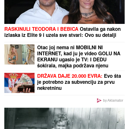
RASKINULI TEODORA I BEBICA
Ostavila ga nakon
izlaska iz Elite 9 i uzela sve stvari: Ovo su detalji
Otac joj nema ni MOBILNI NI
INTERNET, kad ju je video GOLU NA
EKRANU ugasio je TV: I DEDU
šokirala, majka podržava njenu
karijeru! Ovo je "obična" porodica
DRŽAVA DAJE 20.000 EVRA:
Evo šta
NAJVEĆE UZDANICE HOLIVUDA
je potrebno za subvenciju za prvu
nekretninu
by Aklamator