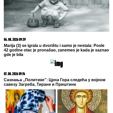
06. 08. 2026 09:39
Marija (3) se igrala u dvorištu i samo je nestala: Posle
42 godine otac je pronašao, zanemeo je kada je saznao
gde je bila
07. 08. 2026 09:14
Сазнања „Политике”: Црна Гора следећа у војном
савезу Загреба, Тиране и Приштине