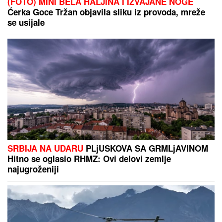
(FOTO) MINI BELA HALJINA I IZVAJANE NOGE
Ćerka Goce Tržan objavila sliku iz provoda, mreže
se usijale
SRBIJA NA UDARU
PLjUSKOVA SA GRMLjAVINOM
Hitno se oglasio RHMZ: Ovi delovi zemlje
najugroženiji