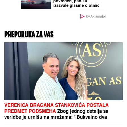
povređen, paniku
izazvale glasine o otmici
dece
by Aklamator
PREPORUKA ZA VAS
VERENICA DRAGANA STANKOVIĆA POSTALA
PREDMET PODSMEHA
Zbog jednog detalja sa
veridbe je urnišu na mrežama: "Bukvalno dva
dinara"