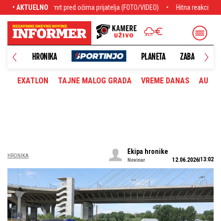
d očima prijatelja (FOTO/VIDEO)
• AKTUELNO
Hitna reakcija Moskve: Otkrili šta preti Bal
UŠTVO
HRONIKA
PLANETA
ZABAVA
M
EXATLON
TAJNE MALOG GRADA
VREME DANAS
AUTOM
Ekipa hronike
HRONIKA
13:02
12.06.2026
Novinar