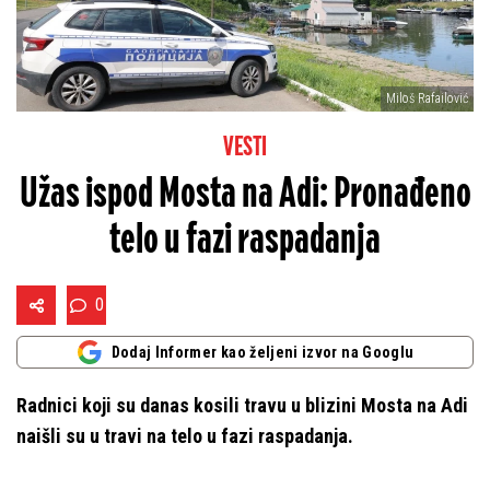
Miloš Rafailović
VESTI
Užas ispod Mosta na Adi: Pronađeno
telo u fazi raspadanja
0
Dodaj Informer kao željeni izvor na Googlu
Radnici koji su danas kosili travu u blizini Mosta na Adi
naišli su u travi na telo u fazi raspadanja.