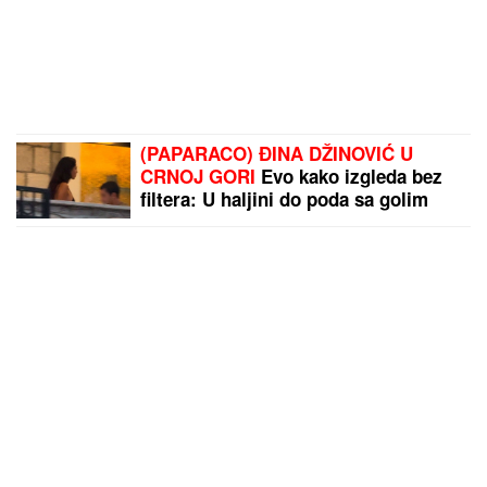
(PAPARACO) ĐINA DŽINOVIĆ U
CRNOJ GORI
Evo kako izgleda bez
filtera: U haljini do poda sa golim
leđima, mnogi je nisu prepoznali