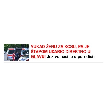
VUKAO ŽENU ZA KOSU, PA JE
ŠTAPOM UDARIO DIREKTNO U
GLAVU!
Jezivo nasilje u porodici:
Istrčala na ulicu u panici, nasilnik je
stigao, prolaznici sprečili katastrofu