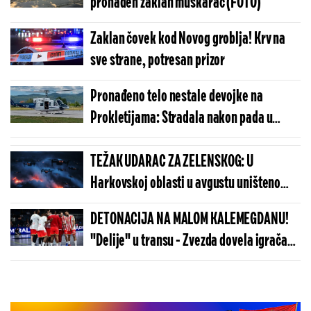
pronađen zaklan muškarac (FOTO)
Zaklan čovek kod Novog groblja! Krv na
sve strane, potresan prizor
Pronađeno telo nestale devojke na
Prokletijama: Stradala nakon pada u
provaliju od 250 metara
TEŽAK UDARAC ZA ZELENSKOG: U
Harkovskoj oblasti u avgustu uništeno
više od 100 „baba jaga“
DETONACIJA NA MALOM KALEMEGDANU!
"Delije" u transu - Zvezda dovela igrača
Real Madrida!