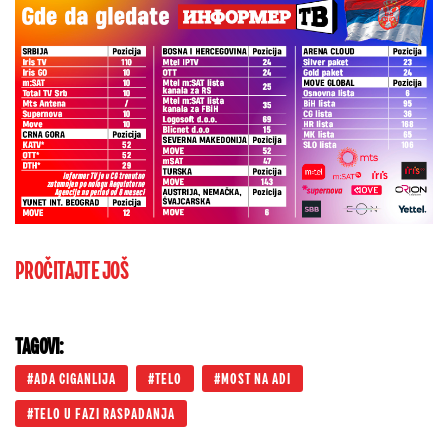
PROČITAJTE JOŠ
TAGOVI:
ADA CIGANLIJA
TELO
MOST NA ADI
TELO U FAZI RASPADANJA