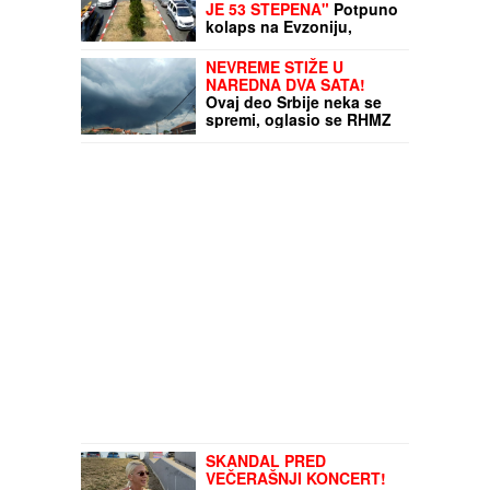
JE 53 STEPENA"
Potpuno
kolaps na Evzoniju,
ogromnoj koloni se ne
vidi kraj: Na izlaz iz Grčke
NEVREME STIŽE U
čeka se preko dva sata,
NAREDNA DVA SATA!
putnici očajni
Ovaj deo Srbije neka se
spremi, oglasio se RHMZ
SKANDAL PRED
VEČERAŠNJI KONCERT!