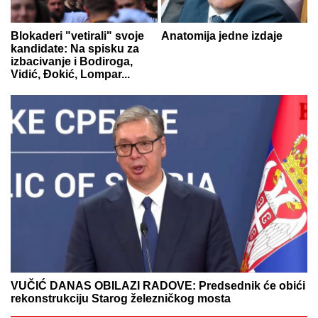
Blokaderi "vetirali" svoje
Anatomija jedne izdaje
kandidate: Na spisku za
izbacivanje i Bodiroga,
Vidić, Đokić, Lompar...
VUČIĆ DANAS OBILAZI RADOVE: Predsednik će obići
rekonstrukciju Starog železničkog mosta