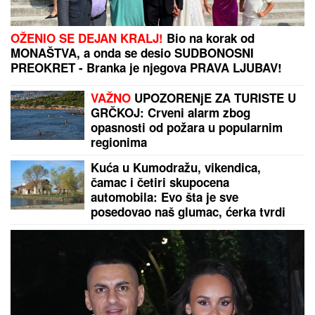
OŽENIO SE DEJAN KRALJ!
Bio na korak od
MONAŠTVA, a onda se desio SUDBONOSNI
PREOKRET - Branka je njegova PRAVA LJUBAV!
VAŽNO
UPOZORENjE ZA TURISTE U
GRČKOJ: Crveni alarm zbog
opasnosti od požara u popularnim
regionima
Kuća u Kumodražu, vikendica,
čamac i četiri skupocena
automobila: Evo šta je sve
posedovao naš glumac, ćerka tvrdi
da je PREVARENA ZA NASLEDSTVO