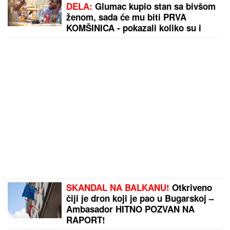
DELA:
Glumac kupio stan sa bivšom
ženom, sada će mu biti PRVA
KOMŠINICA - pokazali koliko su i
dalje bliski!
SKANDAL NA BALKANU!
Otkriveno
čiji je dron koji je pao u Bugarskoj –
Ambasador HITNO POZVAN NA
RAPORT!