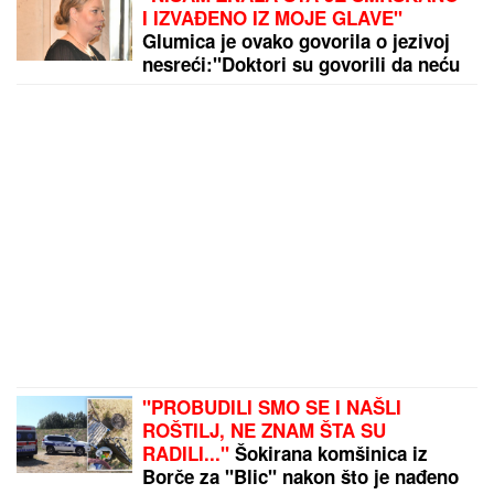
I IZVAĐENO IZ MOJE GLAVE"
Glumica je ovako govorila o jezivoj
nesreći:"Doktori su govorili da neću
moći da govorim"
"PROBUDILI SMO SE I NAŠLI
ROŠTILJ, NE ZNAM ŠTA SU
RADILI..."
Šokirana komšinica iz
Borče za "Blic" nakon što je nađeno