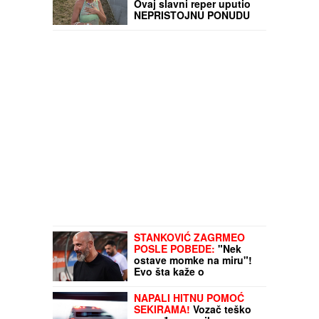
Ovaj slavni reper uputio
NEPRISTOJNU PONUDU
Karleuši, organizatori
ODBILI ZAHTEV ZA
OTKAZIVANJE!
STANKOVIĆ ZAGRMEO
POSLE POBEDE:
"Nek
ostave momke na miru"!
Evo šta kaže o
isključenju golmana!
NAPALI HITNU POMOĆ
SEKIRAMA!
Vozač teško