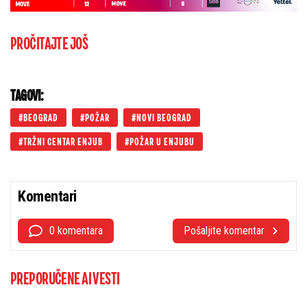
PROČITAJTE JOŠ
TAGOVI:
BEOGRAD
POŽAR
NOVI BEOGRAD
TRŽNI CENTAR ENJUB
POŽAR U ENJUBU
Komentari
0 komentara
Pošaljite komentar
PREPORUČENE AI VESTI