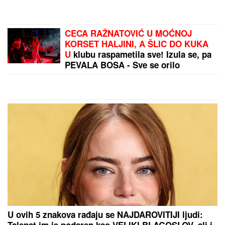
Poznati estradni par progovorio o razvodu! Otkrili
pravu istinu o svom braku: "Sramota nas je"
by Aklamator
PREPORUKA ZA VAS