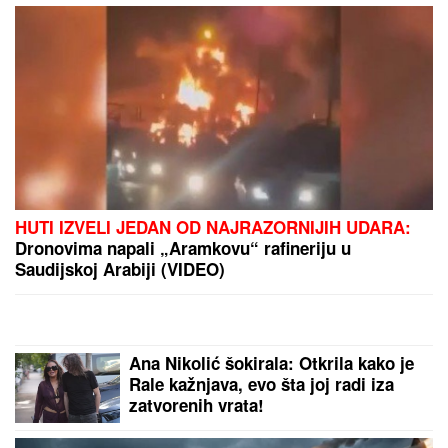
Ove KESICE odmah bacamo čim kupimo
FARMERKE, a zapravo su korisne: Mnogi ne znaju
čemu služe, ali treba ih jedino ovako upotrebiti
(VIDEO) MARIJANA MATEUS ĐUSKA
ISPRED BINE
Uhvatili smo je na