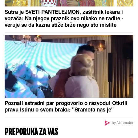
HUTI IZVELI JEDAN OD NAJRAZORNIJIH UDARA:
Dronovima napali „Aramkovu“ rafineriju u
Saudijskoj Arabiji (VIDEO)
Ana Nikolić šokirala: Otkrila kako je
Rale kažnjava, evo šta joj radi iza
zatvorenih vrata!
Teheran matirao Vašington: Nove iranske rakete