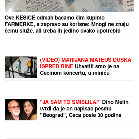
"ŽELIM BEBU"
Jelena Gavrilović progovorila o
svadbi, renoviranju kuće, zašto je pristala na rijaliti i
obnaživanje: "Išla sam roditeljima da kažem da
odustajem"
(VIDEO) MILENA KAČAVENDA U
PROVODU SA SINOM
On izgleda kao
maneken, a ona u dugoj haljini sa
kristalima - Napustila Srbiju, evo
kako provodi vreme po izlasku iz
"Elite 9"
"ODUSTALI SMO OD VANTELESNE
NAKON NEUSPEŠNIH POKUŠAJA"
Voditeljka sa mužem slavi 16 godina
braka: "Dovoljni smo jedno drugom"