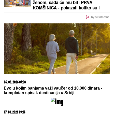
NJEGOVE NOGE (VIDEO)
KRVAVI OBRAČUN NA DORĆOLU:
Mladić upucan u stomak, drugovi ga
dovezli u bolnicu, na ovo se sumnja
"NIJE IH BILO POLA SATA, SVI SU
TO VIDELI"
Maja Marinković šokirala
tvrdnjama o aferi Stanije i Takija:
"Želi da bude sponzoruša, živi u
selendri"