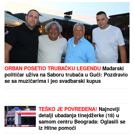
pakao za američke nosače aviona
Sutra je SVETI PANTELEJMON, zaštitnik lekara i
vozača: Na njegov praznik ovo nikako ne radite -
veruje se da kazna stiže brže nego što mislite