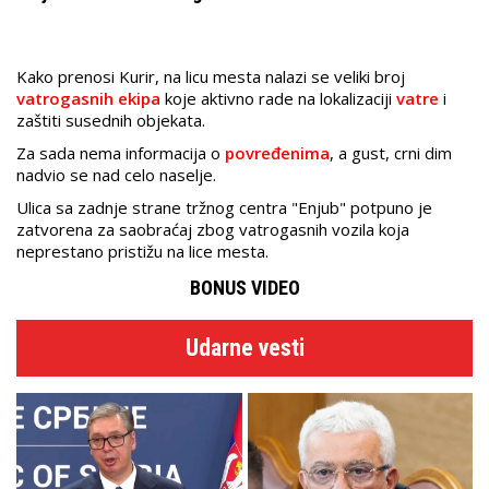
Kako prenosi Kurir, na licu mesta nalazi se veliki broj
vatrogasnih ekipa
koje aktivno rade na lokalizaciji
vatre
i
zaštiti susednih objekata.
Za sada nema informacija o
povređenima
, a gust, crni dim
nadvio se nad celo naselje.
Ulica sa zadnje strane tržnog centra "Enjub" potpuno je
zatvorena za saobraćaj zbog vatrogasnih vozila koja
neprestano pristižu na lice mesta.
BONUS VIDEO
Udarne vesti