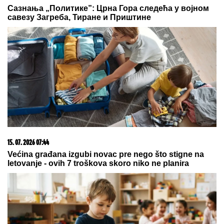
"UVKAO ME U ŽBUNJE,
tu je počela BORBA ZA
ŽIVOT!" Pevačica je doživela jezivu traumu:
"Njegove ruke su od dole došle ka mom vratu"
Roditelji su mu ugovorili brak sa
drugom ženom, a on oženio bivšu
svog prijatelja: Ljubavna priča
slavnog para je jedna od najlepših, a
malo ko zna detalje
JEDAN STAN, PODELJEN NA DVA
DELA:
Glumac kupio stan sa bivšom
ženom, sada će mu biti PRVA
KOMŠINICA - pokazali koliko su i
dalje bliski!
by Aklamator