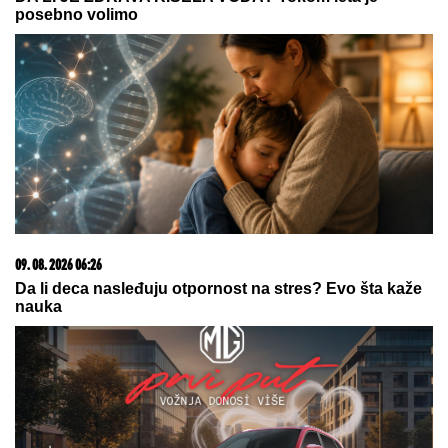
15. 07. 2026 07:44
Većina građana izgubi novac pre nego što stigne na
letovanje - ovih 7 troškova skoro niko ne planira
08. 08. 2026 16:10
Dete sa autizmom polivali vodom i mazali mu lak na
usta: Potresno iskustvo žene iz vrtića za Mame