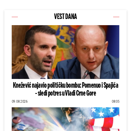
VEST DANA
Knežević najavio političku bombu: Pomenuo i Spajića
- sledi potres u Vladi Crne Gore
09.08.2026
08:05