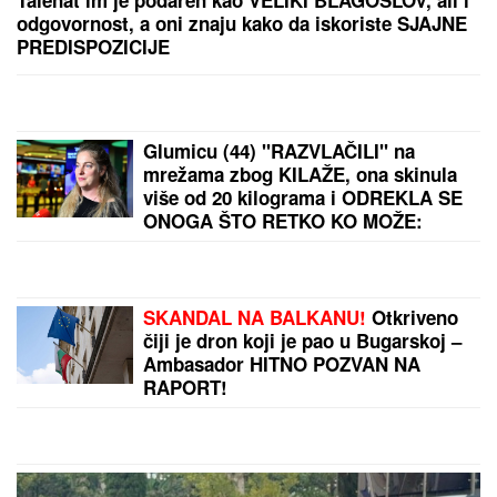
ORBAN POSETIO TRUBAČKU LEGENDU
Mađarski
političar uživa na Saboru trubača u Guči: Pozdravio
se sa muzičarima i jeo svadbarski kupus
TEŠKO JE POVREĐENA!
Najnoviji
detalji ubadanja tinejdžerke (18) u
samom centru Beograda: Oglasili se
iz Hitne pomoći
CECA RAŽNATOVIĆ U MOĆNOJ
KORSET HALJINI, A ŠLIC DO KUKA
U
klubu raspametila sve! Izula se, pa
PEVALA BOSA - Sve se orilo
(VIDEO)