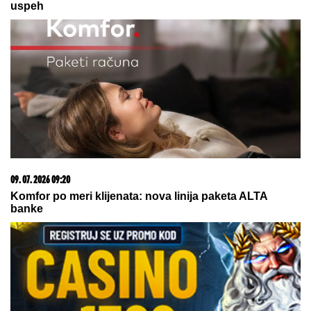
23. 07. 2026 12:47
Letnje večeri u gradu više nisu rezervisane za vikend:
Zašto sve više ljudi bira večeru koja se spontano
pretvori u druženje
03. 08. 2026 07:31
25.000 kupaca već kupuje uz PerSu Extra. A ti? Saznaj
više