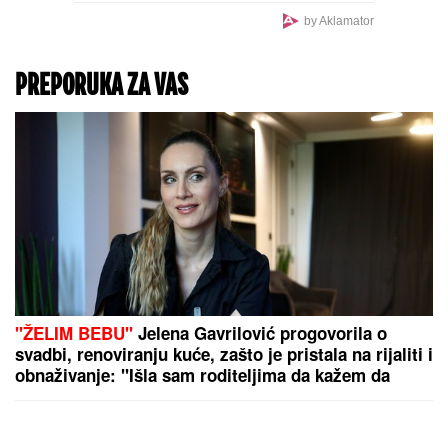
VELIKI PREOKRET U
POJASU GAZE
Netanjahu
i Kac dali zeleno svetlo za
obnovu: Želimo da se
Gaza oporavi