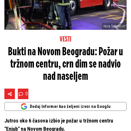
Nora Šabanović
VESTI
Bukti na Novom Beogradu: Požar u
tržnom centru, crn dim se nadvio
nad naseljem
0
Dodaj Informer kao željeni izvor na Googlu
Jutros oko 6 časova izbio je požar u tržnom centru
"Enjub" na Novom Beogradu.