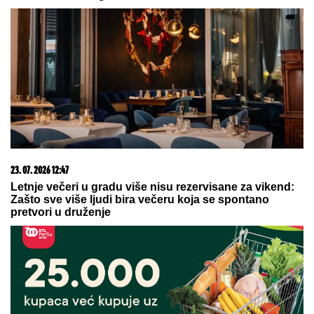
09. 08. 2026 06:24
Mame, danas ne čistimo kuću. Poštujemo Svetog
Panteliju
06. 08. 2026 09:39
Marija (3) se igrala u dvorištu i samo je nestala: Posle
42 godine otac je pronašao, zanemeo je kada je saznao
gde je bila