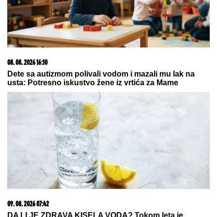
06. 08. 2026 07:08
Evo u kojim banjama važi vaučer od 10.000 dinara -
kompletan spisak destinacija u Srbiji
07. 08. 2026 09:14
Сазнања „Политике”: Црна Гора следећа у војном
савезу Загреба, Тиране и Приштине