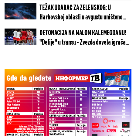
TEŽAK UDARAC ZA ZELENSKOG: U
Harkovskoj oblasti u avgustu uništeno
više od 100 „baba jaga“
DETONACIJA NA MALOM KALEMEGDANU!
"Delije" u transu - Zvezda dovela igrača
Real Madrida!