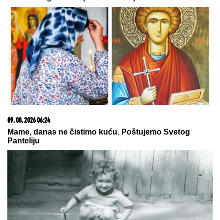
09. 08. 2026 06:26
Da li deca nasleđuju otpornost na stres? Evo šta kaže
nauka
03. 08. 2026 13:23
Hibrid broj 1 koji osvaja Evropu, sada po specijalnoj
akcijskoj ceni od 19.990€ do 31.8.