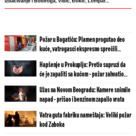
izbacivanje i Bodiroga, Vidić, Đokić, Lompar...
Požar u Bogatiću: Plamen progutao deo
kuće, vatrogasci ekspresno sprečili
tragediju
Hapšenje u Prokuplju: Pretio supruzi da
će je zapaliti sa kućom - požar zahvatio
krov
Užas na Novom Beogradu: Kamere snimile
napad - prišao i benzinom zapalio vrata
Vatra guta fabriku nameštaja: Veliki požar
kod Zaboka