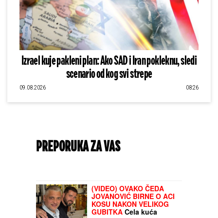
Izrael kuje pakleni plan: Ako SAD i Iran pokleknu, sledi
scenario od kog svi strepe
09.08.2026
08:26
PREPORUKA ZA VAS