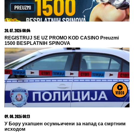
09. 08. 2026 08:27
NEDELJNI HOROSKOP OD 9. DO 15. AVGUSTA:
Lavovi, izbegavajte rasprave; Ribama stiže finansijski
uspeh
VIDEO