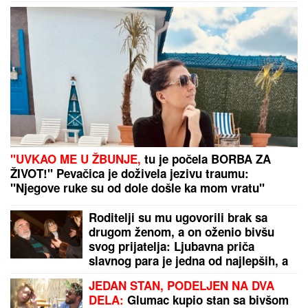
SKANDAL NA BALKANU!
Otkriveno
čiji je dron koji je pao u Bugarskoj –
Ambasador HITNO POZVAN NA
RAPORT!
Paparaco: Tea Tairović sa suprugom na LUKS JAHTI
nakon saobraćajne nezgode, svi spazili ZAVOJ OKO