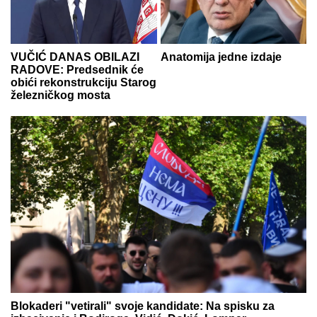
VUČIĆ DANAS OBILAZI
Anatomija jedne izdaje
RADOVE: Predsednik će
obići rekonstrukciju Starog
železničkog mosta
Blokaderi "vetirali" svoje kandidate: Na spisku za