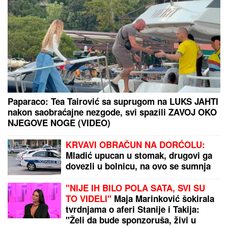
U ovih 5 znakova rađaju se NAJDAROVITIJI ljudi:
Talenat im je podaren kao VELIKI BLAGOSLOV, ali i
odgovornost, a oni znaju kako da iskoriste SJAJNE
PREDISPOZICIJE
Glumicu (44) "RAZVLAČILI" na
mrežama zbog KILAŽE, ona skinula
više od 20 kilograma i ODREKLA SE
ONOGA ŠTO RETKO KO MOŽE:
"Mislili su da sam bolesna"