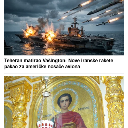
Cecinom koncertu, u miniću
pokazala izvajane noge, u publici i
ova poznata pevačica uživa sa
mužem
"JA SAM TO SMISLILA!"
Dino Melin
tvrdi da je on napisao pesmu
"Beograd", Ceca posle 30 godina
otkrila istinu: "Nudila sam je Marini"