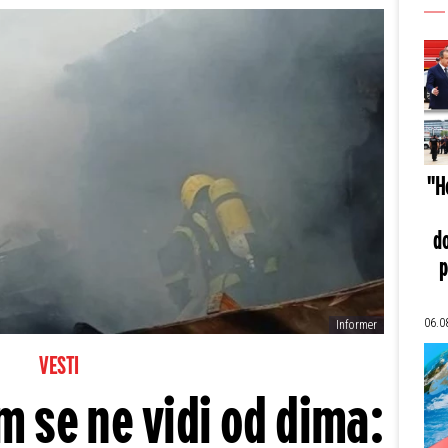
"He
do
p
06.0
Informer
VESTI
m se ne vidi od dima: