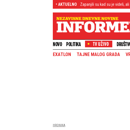
 zabačenoj livadi u Alpima: Zapanjili su kad su je videli, ali usledilo je još veće 
• AKTUELNO
NOVO
POLITIKA
DRUŠTV
EXATLON
TAJNE MALOG GRADA
V
HRONIKA