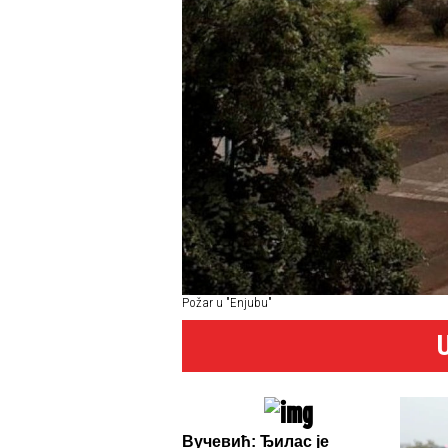
Požar u "Enjubu"
Вучевић: Ђилас је