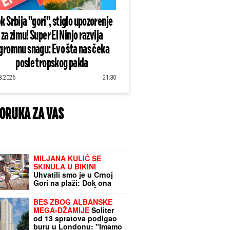
k Srbija "gori", stiglo upozorenje
za zimu! Super El Ninjo razvija
gromnu snagu: Evo šta nas čeka
posle tropskog pakla
8.2026
21:30
ORUKA ZA VAS
MILJANA KULIĆ SE
SKINULA U BIKINI
Uhvatili smo je u Crnoj
Gori na plaži: Dok ona
spava Siniša uči Željka
da pliva, a Marija i Tića se
BES ZBOG ALBANSKE
sunčaju (Video)
MEGA-DŽAMIJE
Soliter
od 13 spratova podigao
buru u Londonu: "Imamo