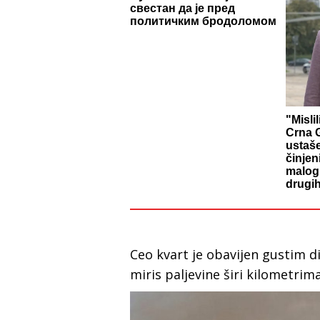
свестан да је пред
политичким бродоломом
"Misli
Crna G
ustaš
činjen
malog 
drugih
Ceo kvart je obavijen gustim d
miris paljevine širi kilometrim