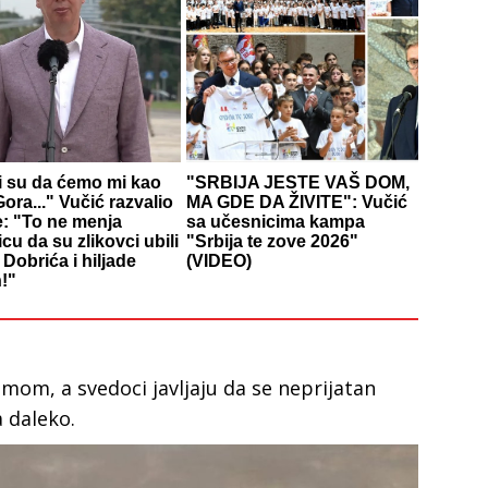
li su da ćemo mi kao
"SRBIJA JESTE VAŠ DOM,
ora..." Vučić razvalio
MA GDE DA ŽIVITE": Vučić
e: "To ne menja
sa učesnicima kampa
icu da su zlikovci ubili
"Srbija te zove 2026"
Dobrića i hiljade
(VIDEO)
!"
imom, a svedoci javljaju da se neprijatan
a daleko.