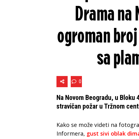
Drama na 
ogroman broj 
sa pla
0
Na Novom Beogradu, u Bloku 45
stravičan požar u Tržnom cent
Kako se može videti na fotogra
Informera,
gust sivi oblak dim