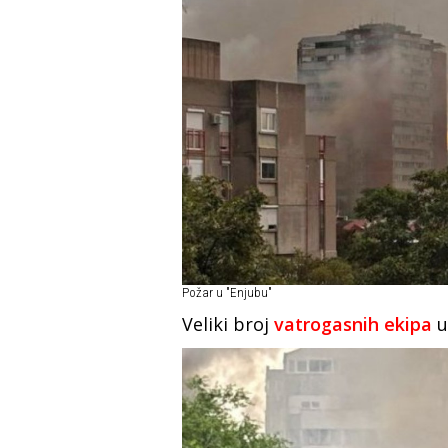
Požar u "Enjubu"
Veliki broj
vatrogasnih ekipa
u