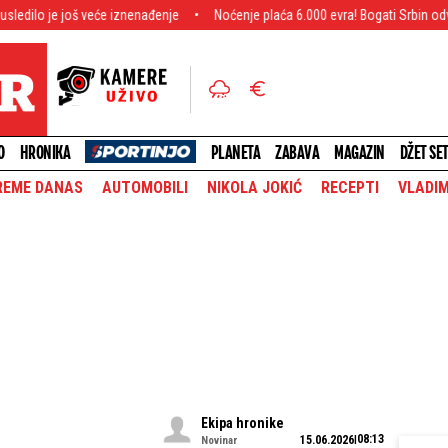
iznenađenje
Noćenje plaća 6.000 evra! Bogati Srbin odveo devojku na letovanj
O
HRONIKA
PLANETA
ZABAVA
MAGAZIN
DŽET SE
REME DANAS
AUTOMOBILI
NIKOLA JOKIĆ
RECEPTI
VLADIM
Ekipa hronike
08:13
15.06.2026
Novinar