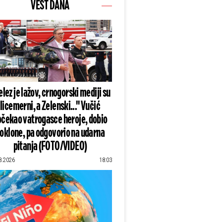
VEST DANA
lez je lažov, crnogorski mediji su
licemerni, a Zelenski..." Vučić
čekao vatrogasce heroje, dobio
oklone, pa odgovorio na udarna
pitanja (FOTO/VIDEO)
8.2026
18:03