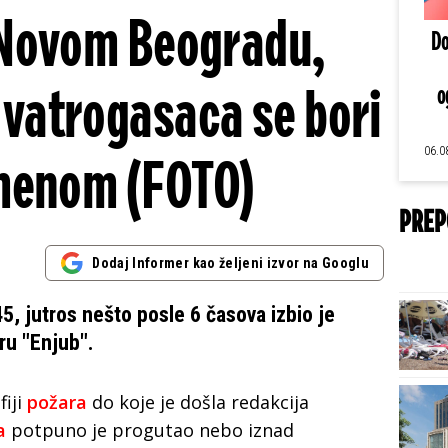
Novom Beogradu,
Do
vatrogasaca se bori
o
06.0
menom (FOTO)
PREP
Dodaj Informer kao željeni izvor na Googlu
, jutros nešto posle 6 časova izbio je
ru "Enjub".
fiji
požara
do koje je došla redakcija
a
potpuno je progutao nebo iznad