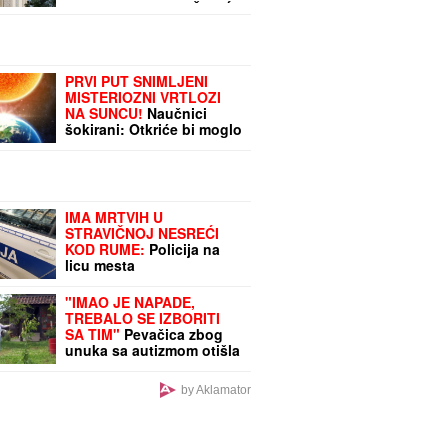
ih već 15 u blizini, ŠTA ĆE
NAM JOŠ JEDNA?"
PRVI PUT SNIMLJENI
MISTERIOZNI VRTLOZI
NA SUNCU!
Naučnici
šokirani: Otkriće bi moglo
da zaštiti Zemlju od
katastrofalnih posledica
IMA MRTVIH U
STRAVIČNOJ NESREĆI
KOD RUME:
Policija na
licu mesta
"IMAO JE NAPADE,
TREBALO SE IZBORITI
SA TIM"
Pevačica zbog
unuka sa autizmom otišla
da živi na selo, pa morala
da donese najtežu
by Aklamator
odluku: "Postao je
agresivan"