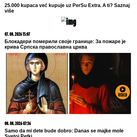
06. 08. 2026 09:39
Marija (3) se igrala u dvorištu i samo je nestala: Posle
42 godine otac je pronašao, zanemeo je kada je saznao
gde je bila
VIDEO
05. 08. 2026 14:12
Koliko visoku temperaturu ljudsko telo može da izdrži?