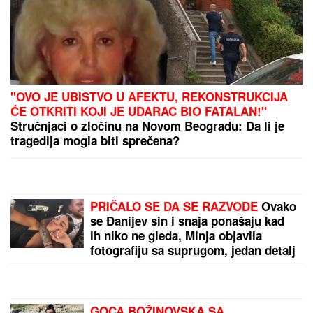
SANJA GRUJIĆ JE DRUGA OSOBA!
Pokazala šta
radi posle raskida sa Markom: Odavde NE IZLAZI,
promene na njoj bodu oči (FOTO)
ŽENI SE DEJAN STANKOVIĆ KRALJ!
Prelepa