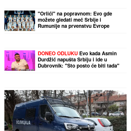
PRIČALO SE DA SE RAZVODE
Ovako
se Đanijev sin i snaja ponašaju kad
ih niko ne gleda, Minja objavila
fotografiju sa suprugom, jedan detalj
jasno otkriva u kakvom su braku
GOCA BOŽINOVSKA SA
PORODICOM U GRČKOJ!
Snajka
Bojana grmi u kupaćem, pevačica se
sunča: Oglasila se sa jahte, ovako se
baškare (FOTO)