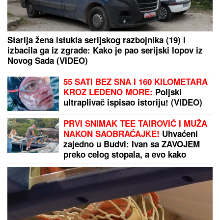
Evo zašto nam VREME SVE BRŽE LETI KAKO
STARIMO: Naučnici dali odgovor i otkrili način na
koji možemo da "usporimo" sat
"Orlići" na popravnom: Evo gde
možete gledati meč Srbije i
Rumunije na prvenstvu Evrope
DONEO ODLUKU
Evo kada Asmin
Durdžić napušta Srbiju i ide u