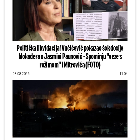
Politička likvidacija! Vučićević pokazao šok dosije
blokadera o Jasmini Paunović - Spominju "veze s
režimom" i Mitrovića (FOTO)
08.08.2026
11:04