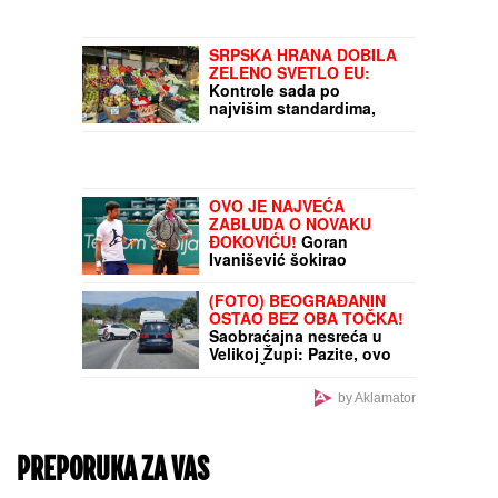
DRAMA U ČAČKU
Eksplodirala plinska
boca, teško povređen
muškarac
GLUMICA SA GASTOZOM
I ANĐELOM NA
MALDIVIMA!
Evo o kome
je reč: Trčkaraju po
pesku, golišava tela u
prvom planu (FOTO)