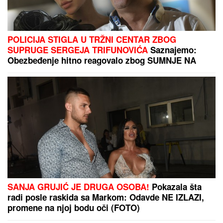
SUŠE:
Vlada uvodi mere, građanima
upućen hitan apel
"Teror traje 15 godina" Pevačica ponovo brutalno
pretučena: "Manijaci će me osakatiti"