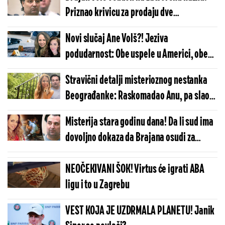
Priznao krivicu za prodaju dve
falsifikovane slike Endija Vorhola
Novi slučaj Ane Volš?! Jeziva
podudarnost: Obe uspele u Americi, obe
prelepe i obe nestale
Stravični detalji misterioznog nestanka
Beograđanke: Raskomadao Anu, pa slao
čestitke za Novu godinu?
Misterija stara godinu dana! Da li sud ima
dovoljno dokaza da Brajana osudi za
ubistvo Ane Volš?
NEOČEKIVANI ŠOK! Virtus će igrati ABA
ligu i to u Zagrebu
VEST KOJA JE UZDRMALA PLANETU! Janik