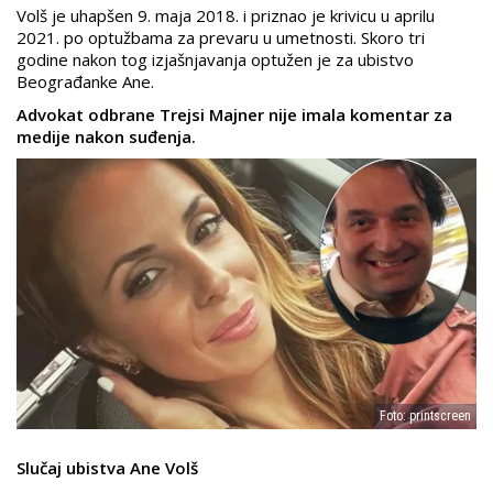
Volš je uhapšen 9. maja 2018. i priznao je krivicu u aprilu
2021. po optužbama za prevaru u umetnosti. Skoro tri
godine nakon tog izjašnjavanja optužen je za ubistvo
Beograđanke Ane.
Advokat odbrane Trejsi Majner nije imala komentar za
medije nakon suđenja.
Foto: printscreen
Slučaj ubistva Ane Volš