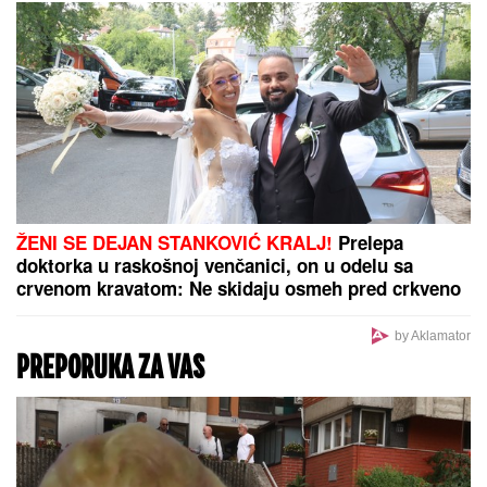
Dodajte samo dve kašike ovog
sastojka i prženi krompirići dobiće
zlatnu, hrskavu koricu
POLICIJA STIGLA U TRŽNI CENTAR ZBOG
SUPRUGE SERGEJA TRIFUNOVIĆA
Saznajemo:
Obezbeđenje hitno reagovalo zbog SUMNJE NA
KRAĐU, pa joj pisali krivičnu prijavu