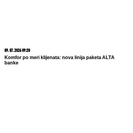
PRVI SNIMAK TEE TAIROVIĆ I MUŽA
NAKON SAOBRAĆAJKE!
Uhvaćeni
zajedno u Budvi: Ivan sa ZAVOJEM
preko celog stopala, a evo kako
pevačica izgleda nakon udesa u
Crnoj Gori
NEOČEKIVANI ŠOK!
Virtus će igrati ABA ligu i to u
Zagrebu
POTUKLI SE TORCIDA I BED BLU
BOJS:
Masovni obračun na "Franji
Tuđmanu"! (VIDEO)