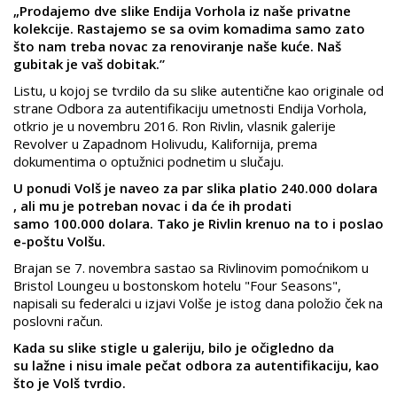
„Prodajemo dve slike Endija Vorhola iz naše privatne
kolekcije. Rastajemo se sa ovim komadima samo zato
što nam treba novac za renoviranje naše kuće. Naš
gubitak je vaš dobitak.”
Listu, u kojoj se tvrdilo da su slike autentične kao originale od
strane Odbora za autentifikaciju umetnosti Endija Vorhola,
otkrio je u novembru 2016. Ron Rivlin, vlasnik galerije
Revolver u Zapadnom Holivudu, Kalifornija, prema
dokumentima o optužnici podnetim u slučaju.
U ponudi Volš je naveo za par slika platio 240.000 dolara
, ali mu je potreban novac i da će ih prodati
samo 100.000 dolara. Tako je Rivlin krenuo na to i poslao
e-poštu Volšu.
Brajan se 7. novembra sastao sa Rivlinovim pomoćnikom u
Bristol Loungeu u bostonskom hotelu "Four Seasons",
napisali su federalci u izjavi Volše je istog dana položio ček na
poslovni račun.
Kada su slike stigle u galeriju, bilo je očigledno da
su lažne i nisu imale pečat odbora za autentifikaciju, kao
što je Volš tvrdio.