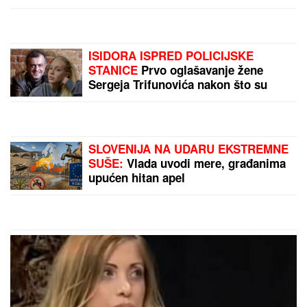
Crnoj Gori, on sad otkrio šta se dešava: "Neki se
slade, neću im zaboraviti"
DOJURIO NA BICIKLI, PA PUCAO U
KUĆU SRPSKOG BIZNISMENA!
Grk
(22) uhapšen zbog napada u
Nemačkoj: "Meci su probili prozor
spavaće sobe"
"HTEO JE DA NAS PRIJAVI CENTRU
ZA SOCIJALNI RAD"
Verica
Rakočević na početku karijere prošla
kroz pakao, ove reč i danas joj
odzvanjaju u ušima: "Oduzeće vam
decu"