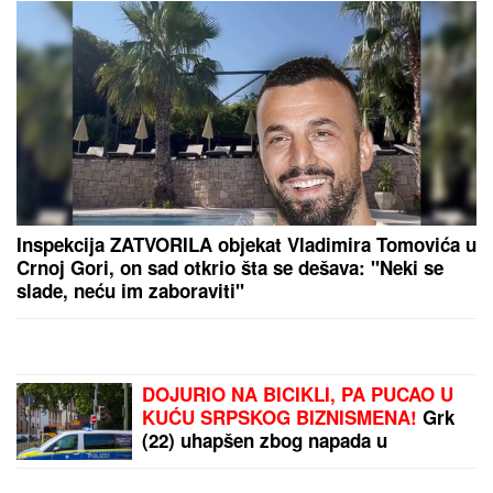
SRPSKA HRANA DOBILA
ZELENO SVETLO EU:
Kontrole sada po
najvišim standardima,
potvrdila Evropska
komisija
OVO JE NAJVEĆA
ZABLUDA O NOVAKU
ĐOKOVIĆU!
Goran