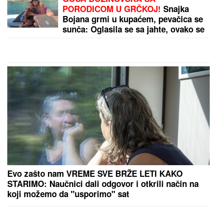
doktorka u raskošnoj venčanici, on u odelu sa
crvenom kravatom: Ne skidaju osmeh pred crkveno
venčanje
by Aklamator
PREPORUKA ZA VAS
"OVO JE UBISTVO U AFEKTU, REKONSTRUKCIJA
ĆE OTKRITI KOJI JE UDARAC BIO FATALAN!"
Stručnjaci o zločinu na Novom Beogradu: Da li je
tragedija mogla biti sprečena?