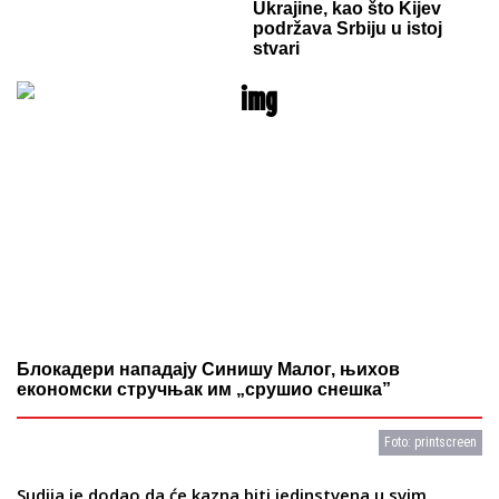
Ukrajine, kao što Kijev
podržava Srbiju u istoj
stvari
Блокадери нападају Синишу Малог, њихов
економски стручњак им „срушио снешка”
Foto: printscreen
Sudija je dodao da će kazna biti jedinstvena u svim