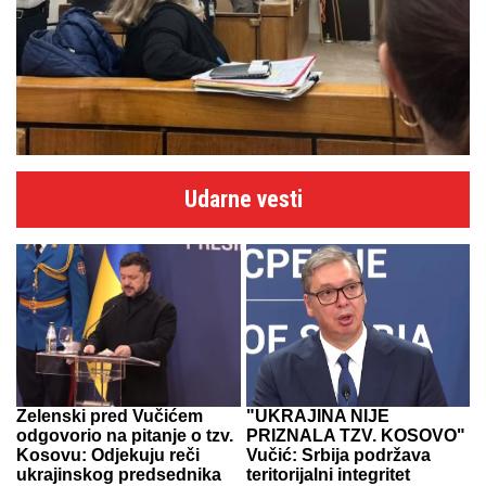
Udarne vesti
Zelenski pred Vučićem
"UKRAJINA NIJE
odgovorio na pitanje o tzv.
PRIZNALA TZV. KOSOVO"
Kosovu: Odjekuju reči
Vučić: Srbija podržava
ukrajinskog predsednika
teritorijalni integritet