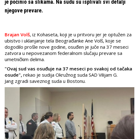
je počinio sa slikama. Na sudu su isplivali svi detalji
njegove prevare.
Brajan Volš
, iz Kohaseta, koji je u pritvoru jer je optužen za
ubistvo i uklanjanje tela Beograđanke Ane Volš, koje se
dogodilo prošle nove godine, osuđen je juče na 37 meseci
zatvora u nepovezanom federalnom slučaju prevare sa
umetničkim delima.
"Ovaj sud vas osuđuje na 37 meseci po svakoj od tačaka
osude",
rekao je sudija Okružnog suda SAD Vilijam G.
Jang zgradi saveznog suda u Bostonu.