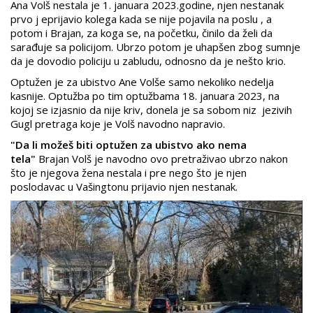
Ana Volš nestala je 1. januara 2023.godine, njen nestanak
prvo j eprijavio kolega kada se nije pojavila na poslu , a
potom i Brajan, za koga se, na početku, činilo da želi da
sarađuje sa policijom. Ubrzo potom je uhapšen zbog sumnje
da je dovodio policiju u zabludu, odnosno da je nešto krio.
Optužen je za ubistvo Ane Volše samo nekoliko nedelja
kasnije. Optužba po tim optužbama 18. januara 2023, na
kojoj se izjasnio da nije kriv, donela je sa sobom niz jezivih
Gugl pretraga koje je Volš navodno napravio.
"Da li možeš biti optužen za ubistvo ako nema
tela"
Brajan Volš je navodno ovo pretraživao ubrzo nakon
što je njegova žena nestala i pre nego što je njen
poslodavac u Vašingtonu prijavio njen nestanak.