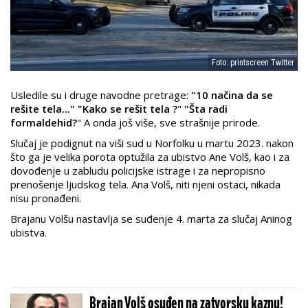
Foto: printscreen Twitter
Usledile su i druge navodne pretrage:
"10 načina da se
rešite tela..."
"Kako se rešit tela ?
"
"Šta radi
formaldehid?
" A onda još više, sve strašnije prirode.
Slučaj je podignut na viši sud u Norfolku u martu 2023. nakon
što ga je velika porota optužila za ubistvo Ane Volš, kao i za
dovođenje u zabludu policijske istrage i za nepropisno
prenošenje ljudskog tela. Ana Volš, niti njeni ostaci, nikada
nisu pronađeni.
Brajanu Volšu nastavlja se suđenje 4. marta za slučaj Aninog
ubistva.
Brajan Volš osuđen na zatvorsku kaznu!