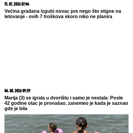
TAMARA ĐURIĆ DAJE 560.000 EVRA
KAO JEMSTVO ZA BIVŠEG MUŽA
Želi da se brani sa slobode:
"Verujem da bi i on to uradio za
mene", ovo su svi detalji
by Aklamator
09. 07. 2026 09:20
Komfor po meri klijenata: nova linija paketa ALTA
banke