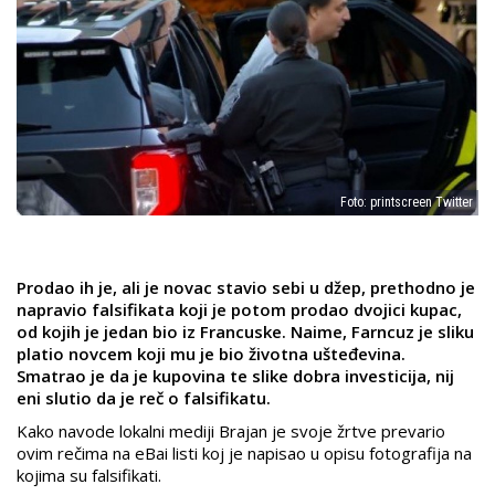
Foto: printscreen Twitter
Prodao ih je, ali je novac stavio sebi u džep, prethodno je
napravio falsifikata koji je potom prodao dvojici kupac,
od kojih je jedan bio iz Francuske. Naime, Farncuz je sliku
platio novcem koji mu je bio životna ušteđevina.
Smatrao je da je kupovina te slike dobra investicija, nij
eni slutio da je reč o falsifikatu.
Kako navode lokalni mediji Brajan je svoje žrtve prevario
ovim rečima na eBai listi koj je napisao u opisu fotografija na
kojima su falsifikati.