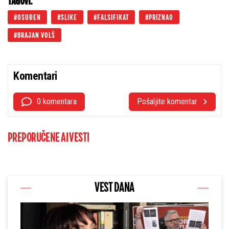
TAGOVI:
OSUĐEN
SLIKE
FALSIFIKAT
PRIZNAO
BRAJAN VOLŠ
Komentari
0 komentara
Pošaljite komentar
PREPORUČENE AI VESTI
VEST DANA