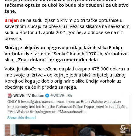
tačkama optužnice ukoliko bude bio osuđen i za ubistvo
žene.
Brajan
se na sudu izjasnio krivim po tri tačke optužnice u
saveznom slučaju za prevaru u vezi sa slikama na saveznom
sudu u Bostonu 1. aprila 2021.godine, a odnose se na
niz
prevara.
Slučaj je uključivao njegovu prodaju lažnih slika Endija
Vorhola: dve iz serije "Senke" kasnih 1970-ih, Vorholovu
sliku „Znak dolara“ i druga umetnička dela.
Volšu je takođe naređeno da plati ukupno 475.000 dolara na
ime svoje tri žrtve - od kojih je jedna bivši prijatelj u Južnoj
Koreji od koga je dobio originalne slike Endija Vorhola uz
obećanje da će ih prodati za njega.