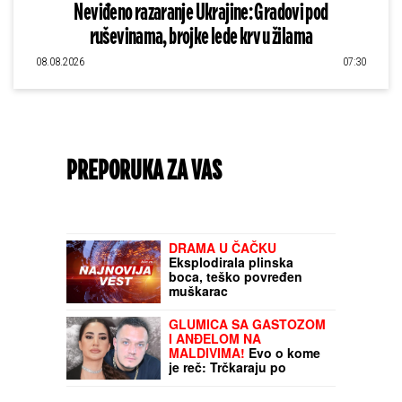
Neviđeno razaranje Ukrajine: Gradovi pod
ruševinama, brojke lede krv u žilama
08.08.2026
07:30
PREPORUKA ZA VAS