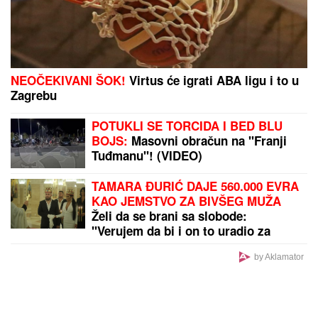
Dubrovnik: "Sto posto će biti tada"
Starija žena istukla serijskog razbojnika (19) i
izbacila ga iz zgrade: Kako je pao serijski lopov iz
Novog Sada (VIDEO)
55 SATI BEZ SNA I 160 KILOMETARA
KROZ LEDENO MORE:
Poljski
ultraplivač ispisao istoriju! (VIDEO)