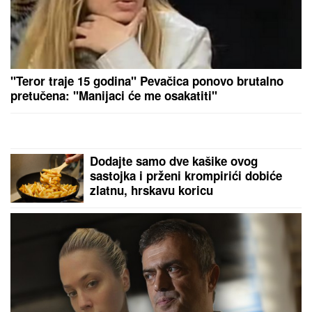
ŽENA MARKA JANKETIĆA U KUPAĆEM!
Glumac
objavio slike sa letovanja, razmenjuju nežnosti na
plaži: On bez majice, pokazao koliko je posvećen
otac
ISIDORA ISPRED POLICIJSKE
STANICE
Prvo oglašavanje žene
Sergeja Trifunovića nakon što su
ZVALI NADLEŽNE zbog nje: "Samo
zato sam došla"
SLOVENIJA NA UDARU EKSTREMNE