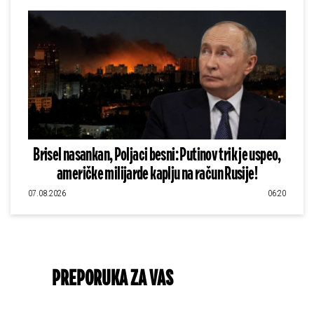
Brisel nasankan, Poljaci besni: Putinov trik je uspeo,
američke milijarde kaplju na račun Rusije!
07.08.2026
06:20
PREPORUKA ZA VAS