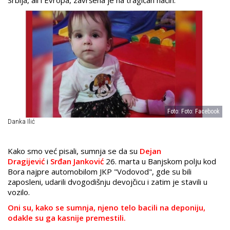
Foto: Foto: Facebook
Danka Ilić
Kako smo već pisali, sumnja se da su
Dejan
Dragijević
i
Srđan Janković
26. marta u Banjskom polju kod
Bora najpre automobilom JKP "Vodovod", gde su bili
zaposleni, udarili dvogodišnju devojčicu i zatim je stavili u
vozilo.
Oni su, kako se sumnja, njeno telo bacili na deponiju,
odakle su ga kasnije premestili.