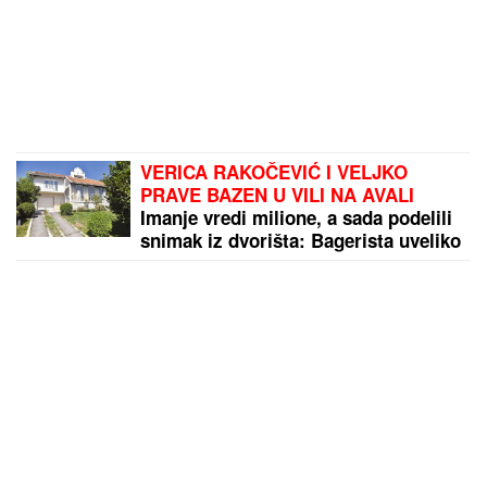
VERICA RAKOČEVIĆ I VELJKO
PRAVE BAZEN U VILI NA AVALI
Imanje vredi milione, a sada podelili
snimak iz dvorišta: Bagerista uveliko
izvodi radove (Video)