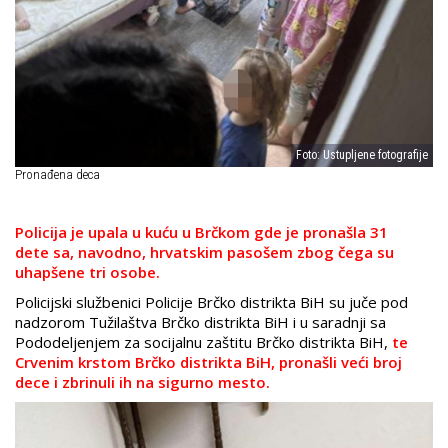
Foto: Ustupljene fotografije
Pronađena deca
Policija je upala u kuću u Brčkom gde je pronašla 31
dete sa, navodno, hrvatskim pasošem zbog čega su
uhapšene tri osobe.
Policijski službenici Policije Brčko distrikta BiH su juče pod
nadzorom Tužilaštva Brčko distrikta BiH i u saradnji sa
Pododeljenjem za socijalnu zaštitu Brčko distrikta BiH,
te
Crvenim krstom Brčko distrikta BiH, pronašli veći broj
dece i zbrinuli ih na sigurno mesto.