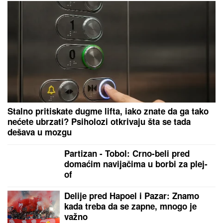
Stalno pritiskate dugme lifta, iako znate da ga tako
nećete ubrzati? Psiholozi otkrivaju šta se tada
dešava u mozgu
Partizan - Tobol: Crno-beli pred
domaćim navijačima u borbi za plej-
of
Delije pred Hapoel i Pazar: Znamo
kada treba da se zapne, mnogo je
važno