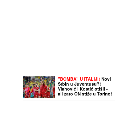
"BOMBA" U ITALIJI!
Novi
Srbin u Juventusu?!
Vlahović i Kostić otišli -
ali zato ON stiže u Torino!