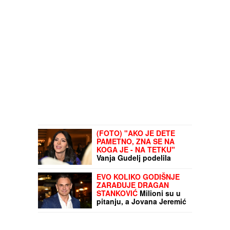
(FOTO) "AKO JE DETE
PAMETNO, ZNA SE NA
KOGA JE - NA TETKU"
Vanja Gudelj podelila
objavu o malom Ilijanu,
Anastasija odmah
EVO KOLIKO GODIŠNJE
reagovala
ZARAĐUJE DRAGAN
STANKOVIĆ
Milioni su u
pitanju, a Jovana Jeremić
tvrdi: "U dugovima je"