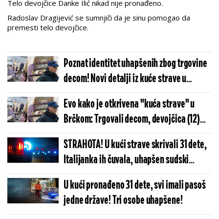
Telo devojčice Danke Ilić nikad nije pronađeno.
Radoslav Dragijević se sumnjiči da je sinu pomogao da
premesti telo devojčice.
Poznat identitet uhapšenih zbog trgovine
decom! Novi detalji iz kuće strave u
Brčkom (FOTO)
Evo kako je otkrivena "kuća strave" u
Brčkom: Trgovali decom, devojčica (12)
jedva pobegla i zvala policiju! (FOTO)
STRAHOTA! U kući strave skrivali 31 dete,
Italijanka ih čuvala, uhapšen sudski
policajac! Jezivo otkriće u Brčkom!
U kući pronađeno 31 dete, svi imali pasoš
jedne države! Tri osobe uhapšene!