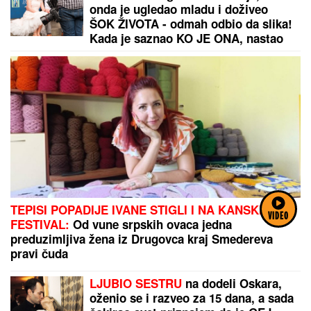
onda je ugledao mladu i doživeo
ŠOK ŽIVOTA - odmah odbio da slika!
Kada je saznao KO JE ONA, nastao
je opšti HAOS
TEPISI POPADIJE IVANE STIGLI I NA KANSKI
VIDEO
FESTIVAL:
Od vune srpskih ovaca jedna
preduzimljiva žena iz Drugovca kraj Smedereva
pravi čuda
LJUBIO SESTRU
na dodeli Oskara,
oženio se i razveo za 15 dana, a sada