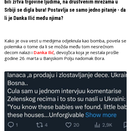
bili žrtva trgovine ljudima, na društvenim mrežama u
Srbiji se digla bura! Postavlja se samo jedno pitanje - da
li je Danka Ilić među njima?
Kako je ova vest u medijima odjeknula kao bomba, povela se
polemika o tome da li se možda među tom nesrećnom
decom nalazi i
Danka Ilić
, devojčica koja je nestala prošle
godine 26. marta u Banjskom Polju nadomak Bora.