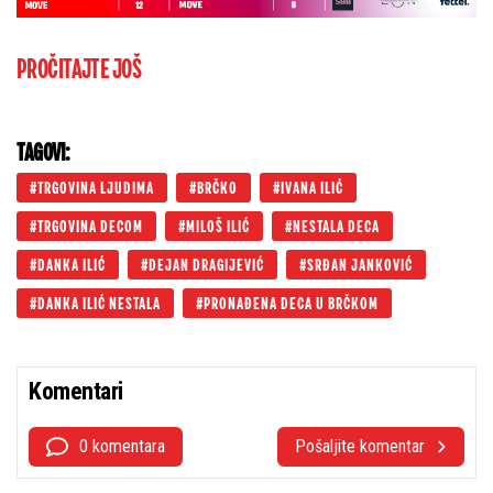
PROČITAJTE JOŠ
TAGOVI:
TRGOVINA LJUDIMA
BRČKO
IVANA ILIĆ
TRGOVINA DECOM
MILOŠ ILIĆ
NESTALA DECA
DANKA ILIĆ
DEJAN DRAGIJEVIĆ
SRĐAN JANKOVIĆ
DANKA ILIĆ NESTALA
PRONAĐENA DECA U BRČKOM
Komentari
0 komentara
Pošaljite komentar