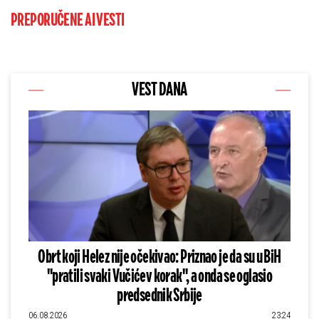
PREPORUČENE AI VESTI
VEST DANA
Obrt koji Helez nije očekivao: Priznao je da su u BiH
"pratili svaki Vučićev korak", a onda se oglasio
predsednik Srbije
06.08.2026
23:24