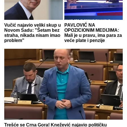
Vučić najavio veliki skup u
PAVLOVIĆ NA
Novom Sadu: "Šetam bez
OPOZICIONIM MEDIJIMA:
straha, nikada nisam imao
Mali je u pravu, ima para za
problem"
veće plate i penzije
Trešće se Crna Gora! Knežević najavio političku