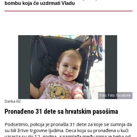
bombu koja će uzdrmati Vladu
Foto: Foto: Facebook
Danka Ilić
Pronađeno 31 dete sa hrvatskim pasošima
Podsetimo, policija je pronašla 31 dete za koje se sumnja da
su bili žrtve trgovine ljudima. Deca koja su pronađena u kući
uzrasta su do 12, godina, a najmlađa među njima je beba od