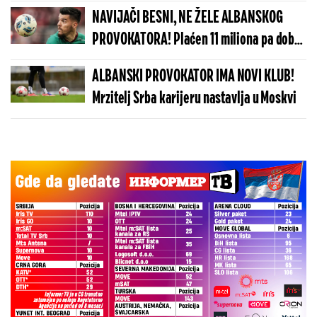
NAVIJAČI BESNI, NE ŽELE ALBANSKOG
PROVOKATORA! Plaćen 11 miliona pa dobio
brutalnu poruku
ALBANSKI PROVOKATOR IMA NOVI KLUB!
Mrzitelj Srba karijeru nastavlja u Moskvi