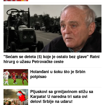
"Sećam se deteta (5) koje je ostalo bez glave" Ratni
hirurg o užasu Petrovačke ceste
Holanđani u šoku što je Srbin
potpisao
Pljuskovi sa grmljavinom stižu sa
Karpata! U naredna tri sata ovi
delovi Srbije na udaru!