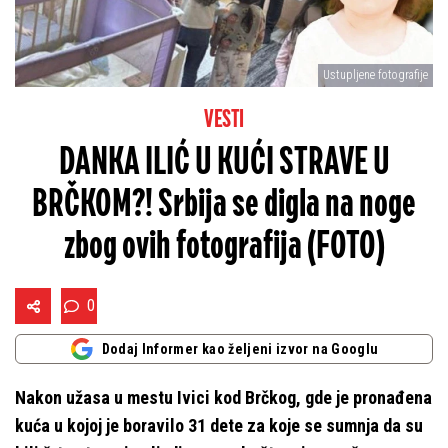
Ustupljene fotografije
VESTI
DANKA ILIĆ U KUĆI STRAVE U
BRČKOM?! Srbija se digla na noge
zbog ovih fotografija (FOTO)
0
Dodaj Informer kao željeni izvor na Googlu
Nakon užasa u mestu Ivici kod Brčkog, gde je pronađena
kuća u kojoj je boravilo 31 dete za koje se sumnja da su