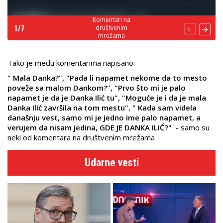
Komentari na
društvenim
1
/
7
mrežama
Tako je među komentarima napisano:
" Mala Danka?", "Pada li napamet nekome da to mesto
poveže sa malom Dankom?", "Prvo što mi je palo
napamet je da je Danka Ilić tu", "Moguće je i da je mala
Danka Ilić završila na tom mestu", " Kada sam videla
današnju vest, samo mi je jedno ime palo napamet, a
verujem da nisam jedina, GDE JE DANKA ILIĆ?"
- samo su
neki od komentara na društvenim mrežama
Udarne vesti