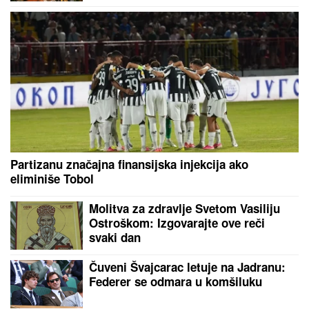
Partizanu značajna finansijska injekcija ako
eliminiše Tobol
Molitva za zdravlje Svetom Vasiliju
Ostroškom: Izgovarajte ove reči
svaki dan
Čuveni Švajcarac letuje na Jadranu:
Federer se odmara u komšiluku