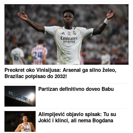
Preokret oko Vinisijusa: Arsenal ga silno želeo,
Brazilac potpisao do 2032!
Partizan definitivno doveo Babu
Alimpijević objavio spisak: Tu su
Jokić i klinci, ali nema Bogdana