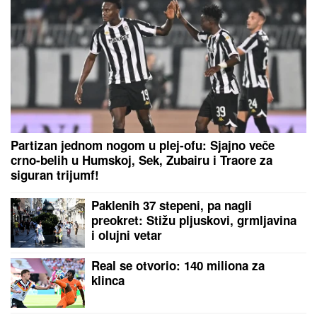
Partizan jednom nogom u plej-ofu: Sjajno veče
crno-belih u Humskoj, Sek, Zubairu i Traore za
siguran trijumf!
Paklenih 37 stepeni, pa nagli
preokret: Stižu pljuskovi, grmljavina
i olujni vetar
Real se otvorio: 140 miliona za
klinca