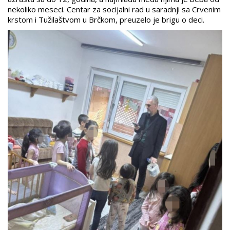
nekoliko meseci. Centar za socijalni rad u saradnji sa Crvenim
krstom i Tužilaštvom u Brčkom, preuzelo je brigu o deci.