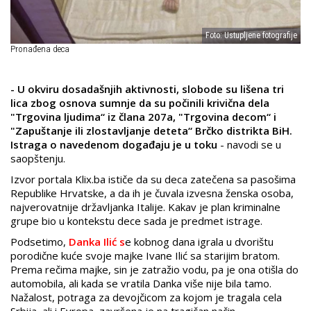
Foto: Ustupljene fotografije
Pronađena deca
- U okviru dosadašnjih aktivnosti, slobode su lišena tri
lica zbog osnova sumnje da su počinili krivična dela
"Trgovina ljudima“ iz člana 207a, "Trgovina decom“ i
"Zapuštanje ili zlostavljanje deteta“ Brčko distrikta BiH.
Istraga o navedenom događaju je u toku
- navodi se u
saopštenju.
Izvor portala Klix.ba ističe da su deca zatečena sa pasošima
Republike Hrvatske, a da ih je čuvala izvesna ženska osoba,
najverovatnije državljanka Italije. Kakav je plan kriminalne
grupe bio u kontekstu dece sada je predmet istrage.
Podsetimo,
Danka Ilić s
e kobnog dana igrala u dvorištu
porodične kuće svoje majke Ivane Ilić sa starijim bratom.
Prema rečima majke, sin je zatražio vodu, pa je ona otišla do
automobila, ali kada se vratila Danka više nije bila tamo.
Nažalost, potraga za devojčicom za kojom je tragala cela
Srbija, ali i Evropa, završena je na tragičan način.