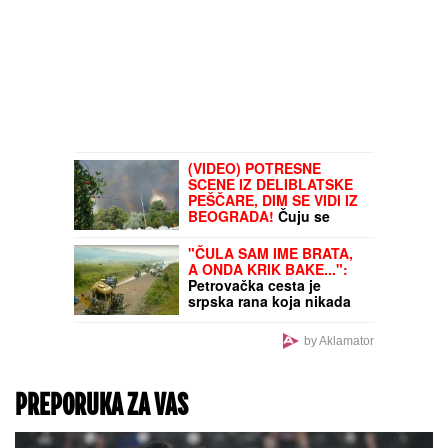
(VIDEO) POTRESNE
SCENE IZ DELIBLATSKE
PEŠČARE, DIM SE VIDI IZ
BEOGRADA!
Čuju se
SIRENE, vatrena stihija
preti domovima: Veliki
"ČULA SAM IME BRATA,
broj vatrogasaca i
A ONDA KRIK BAKE...":
pripadnika MUP na terenu
Petrovačka cesta je
srpska rana koja nikada
neće zarasti, Danijelina
ispovest tera suze na oči
by Aklamator
PREPORUKA ZA VAS