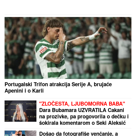
Portugalski Trifon atrakcija Serije A, brujaće
Apenini i o Karli
"ZLOČESTA, LJUBOMORNA BABA"
Dara Bubamara UZVRATILA Cakani
na prozivke, pa progovorila o dečku i
šokirala komentarom o Seki Aleksić
(VIDEO)
Došao da fotografiše venčanje, a