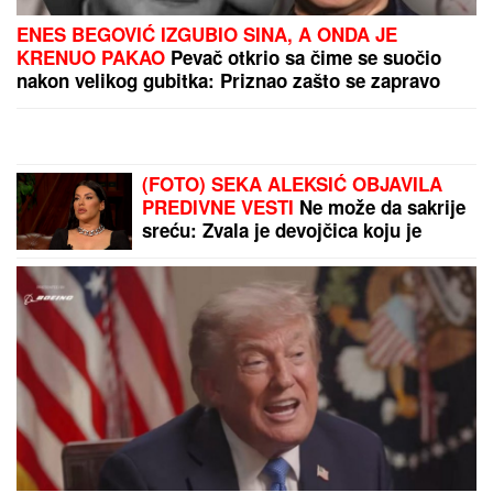
VODITELJKA PIPKALA TAKMIČARA PO INTIMNIM
DELOVIMA
Zakopčavala mu šlic na pantalonama, pa
usledila neprijatnost: " Zanimljivo je kada voditeljka
odradi još neke stvari"
LUČIĆ UZVRAĆA UDARAC PRIŠTINI:
"Ovo neće proći. formiraću
međunarodni pravni tim"
(PAPARACO) KRIŠOM SMO SNIMILI
NAŠU PEVAČICU U CRNOJ GORI
Bez trunke šminke na aerodromu,
pojavila se u ovom izdanju: Društvo
joj pravi poznati muškarac