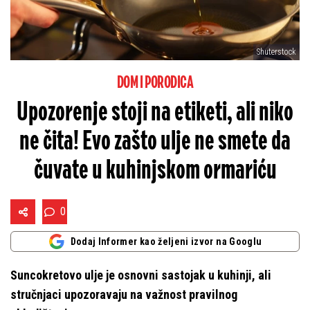
Shuterstock
DOM I PORODICA
Upozorenje stoji na etiketi, ali niko
ne čita! Evo zašto ulje ne smete da
čuvate u kuhinjskom ormariću
0
Dodaj Informer kao željeni izvor na Googlu
Suncokretovo ulje je osnovni sastojak u kuhinji, ali
stručnjaci upozoravaju na važnost pravilnog