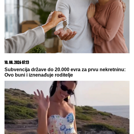
03. 08. 2026 13:23
Hibrid broj 1 koji osvaja Evropu, sada po specijalnoj
akcijskoj ceni od 19.990€ do 31.8.
15. 07. 2026 07:44
Većina građana izgubi novac pre nego što stigne na
letovanje - ovih 7 troškova skoro niko ne planira