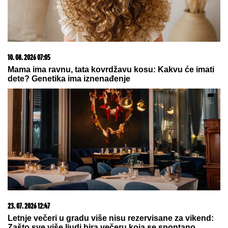
SLETEO HELIKOPTEROM NA PREPUNU PLAŽU, PA
UŠAO U MORE:
Kada su videli šta radi, nisu mogli
da veruju (VIDEO)
"Nisam imala nameru, ali on se
napalio!" Teodora Delić je otkrila šta
se dogodilo između Stefana Karića i
nje
MLADIĆ TEŠKO POVREĐEN, HITNO