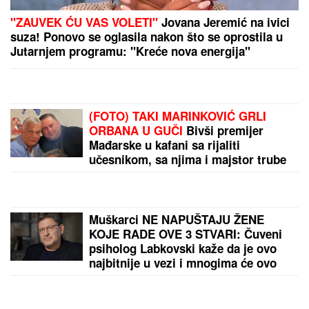
Marini Visković dečko bogataš kupio stan od 3
miliona evra: "Bila je šokirana!"
ŠABAN ŠAULIĆ JE OD NJEGA NAPRAVIO ZVEZDU
Pevač godinama ćutao o ovome: "Ruke su mi se
tresle kada su me on i Goca pozvali"
by Aklamator