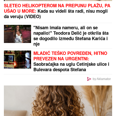
Sin (29) mu je preminuo usled komplikacija
izazvanih bakterijom, a pevač je od javnosti krio da
je i on sam nakon toga išao sa operacije na
operaciju
Novi odlazak iz Partizana: Posle pet
godina napustio crno-bele
BAHAROV "UČENIK" DAJE
INSTRUKCIJE HAPOELU ZA
ZVEZDU:
„Biće dramatično u
Beogradu“