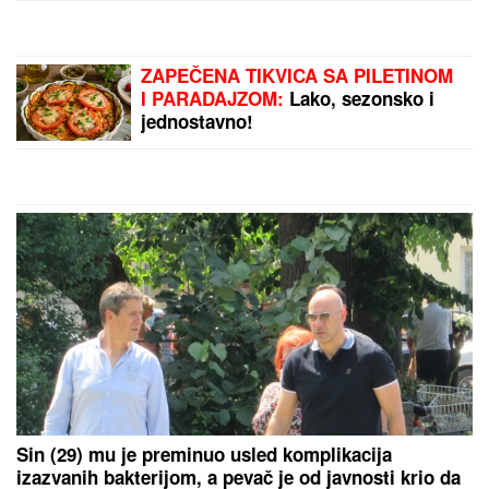
učesnikom, sa njima i majstor trube
Muškarci NE NAPUŠTAJU ŽENE
KOJE RADE OVE 3 STVARI: Čuveni
psiholog Labkovski kaže da je ovo
najbitnije u vezi i mnogima će ovo
biti ŠAMAR OTREŽNJENJA