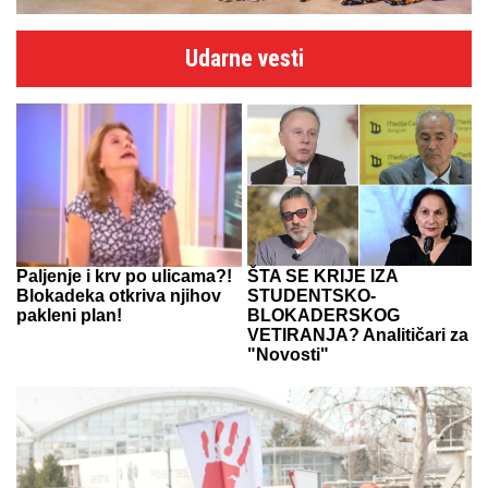
Udarne vesti
Paljenje i krv po ulicama?!
ŠTA SE KRIJE IZA
Blokadeka otkriva njihov
STUDENTSKO-
pakleni plan!
BLOKADERSKOG
VETIRANJA? Analitičari za
"Novosti"