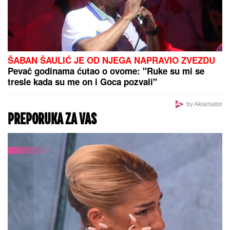
vodila na maturu
NEUGODNA SITUACIJA:
Tramp se pohvalio, pa
dobio "hladan tuš" od novinara (VIDEO)