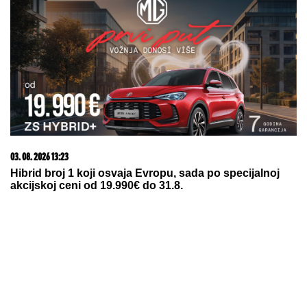
23. 07. 2026 12:47
Letnje večeri u gradu više nisu rezervisane za vikend:
Zašto sve više ljudi bira večeru koja se spontano
pretvori u druženje
09. 08. 2026 17:59
Петоро блокадера омета Експо караван у
Крагујевцу