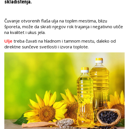
skladištenja.
Čuvanje otvorenih flaša ulja na toplim mestima, blizu
šporeta, može da skrati njegov rok trajanja i negativno utiče
na kvalitet i ukus jela.
Ulje
treba čuvati na hladnom i tamnom mestu, daleko od
direktne sunčeve svetlosti i izvora toplote.