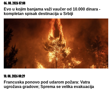
10. 08. 2026 07:51
Oglasio se Sloba Radanović nakon što je Ana Nikolić
zapretila njegovoj supruzi! Pevač ostao u šoku: BIO
SAM BESAN, JELENA NE ZASLUŽUJE TAKVE REČI
03. 08. 2026 07:31
25.000 kupaca već kupuje uz PerSu Extra. A ti? Saznaj
više