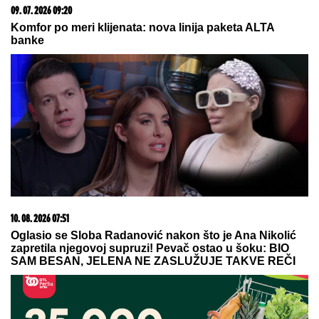
Subvencija države do 20.000 evra za prvu nekretninu:
Ovo buni i iznenađuje roditelje
09. 08. 2026 11:54
Ana Ivanović ovo sprema za ručak: Zdravo, ukusno i
brzo
10. 08. 2026 07:58
Петиција против Михаела Мартенса после
скандалозног питања у Београду