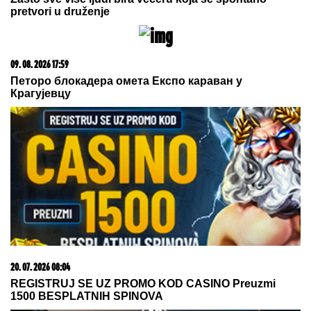
PREVEZEN NA URGENTNI:
Saobraćajka na uglu Cetinjske ulice i
Bulevara despota Stefana
by Aklamator
10. 08. 2026 07:05
Mama ima ravnu, tata kovrdžavu kosu: Kakvu će imati
dete? Genetika ima iznenađenje