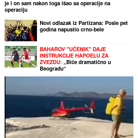
NAŠ GLUMAC (52) VERIO STUDENTKINJU
Stariji od
njenog oca, a sada joj pred svadbu priredio
iznenađenje: Ona ostala u šoku i sve podelila (Foto)
Glumac (58) u braku sa 8 godina
starijom koleginicom, a sad se
skinuli na plaži: Ovakve ih nikada
niste videli, Marija Karan reagovala
ZAPEČENA TIKVICA SA PILETINOM
I PARADAJZOM:
Lako, sezonsko i
jednostavno!