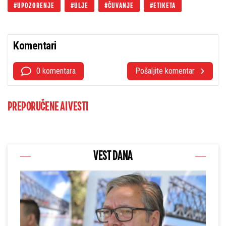
UPOZORENJE
ULJE
ČUVANJE
ETIKETA
Komentari
0 komentara
Pošaljite komentar
PREPORUČENE AI VESTI
VEST DANA