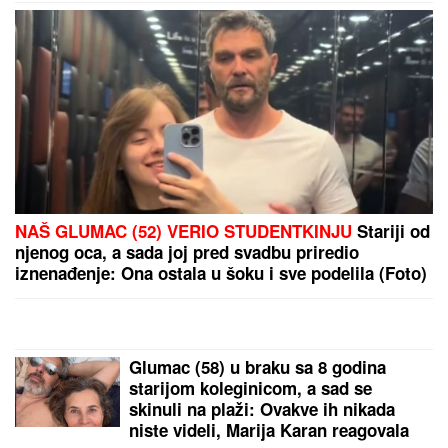
PREPORUKA ZA VAS
"ZAUVEK ĆU VAS VOLETI"
Jovana Jeremić na ivici
suza! Ponovo se oglasila nakon što se oprostila u
Jutarnjem programu: "Kreće nova energija"
(FOTO) TAKI MARINKOVIĆ GRLI
ORBANA U GUČI
Bivši premijer
Mađarske u kafani sa rijaliti