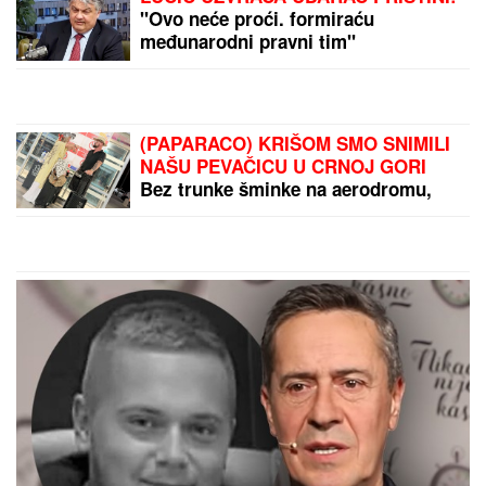
PEVAČICA ZATEKLA MRTVOG
MUŽA:
"Imao je pušku u ruci",
mnoge rasplakalo šta je morala da
radi 40 dana nakon njegove smrti
"JELENA, VADI STVAR"
Vlado
Georgiev prekinuo koncert, pa se
obratio ženi Novaka Đokovića: Svi
prasnuli u smeh