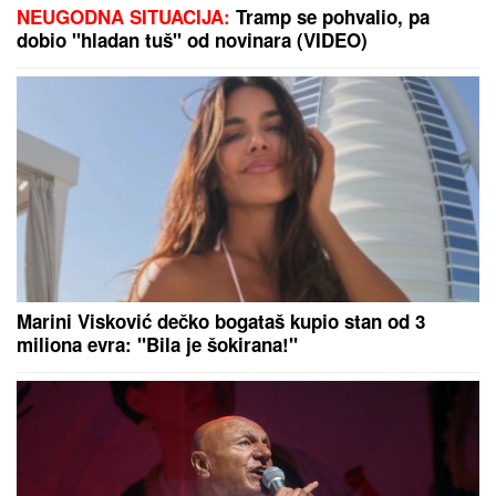
ENES BEGOVIĆ IZGUBIO SINA, A ONDA JE
KRENUO PAKAO
Pevač otkrio sa čime se suočio
nakon velikog gubitka: Priznao zašto se zapravo
povukao iz javnosti
(FOTO) SEKA ALEKSIĆ OBJAVILA
PREDIVNE VESTI
Ne može da sakrije
sreću: Zvala je devojčica koju je