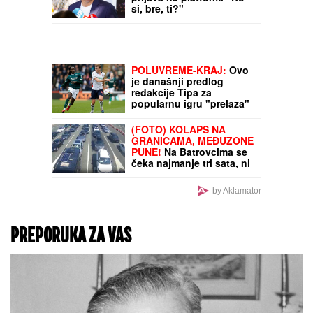
ženi Novaka Đokovića:
Svi prasnuli u smeh
"NEMA POVRATKA, SAD
ŽIVI S TIM"
Ana Nikolić
raskinula sa Raletom
zbog Jelene Radanović,
objavila poruku koju mu
je poslala: "Izdao me je"
VUČIĆ SAOPŠTIO DOBRE
VESTI:
Do sada 15.000
prijava na platformi "Ko