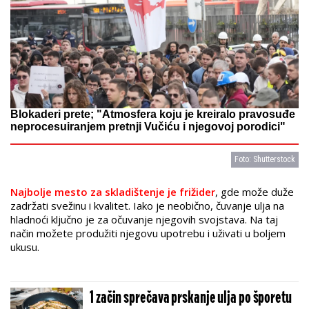
Blokaderi prete; "Atmosfera koju je kreiralo pravosuđe
neprocesuiranjem pretnji Vučiću i njegovoj porodici"
Foto: Shutterstock
Najbolje mesto za skladištenje je frižider
, gde može duže
zadržati svežinu i kvalitet. Iako je neobično, čuvanje ulja na
hladnoći ključno je za očuvanje njegovih svojstava. Na taj
način možete produžiti njegovu upotrebu i uživati u boljem
ukusu.
1 začin sprečava prskanje ulja po šporetu