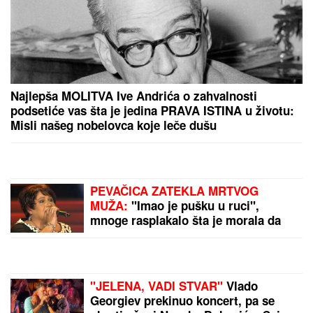
si, bre, ti?"
POLUVREME-KRAJ:
Ovo
je današnji predlog
redakcije Tipa za
popularnu igru "prelaza"
(FOTO) KOLAPS NA
GRANICAMA, MEĐUZONE
PUNE!
Na Batrovcima se