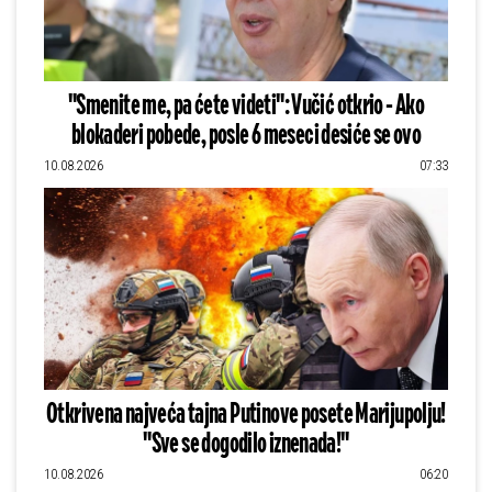
"Smenite me, pa ćete videti": Vučić otkrio - Ako
blokaderi pobede, posle 6 meseci desiće se ovo
10.08.2026
07:33
Otkrivena najveća tajna Putinove posete Marijupolju!
"Sve se dogodilo iznenada!"
10.08.2026
06:20