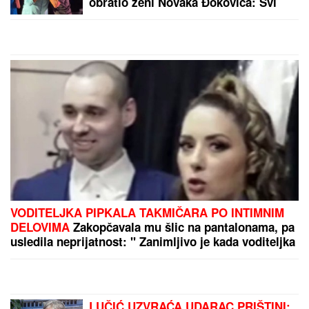
čeka najmanje tri sata, ni
na drugim prelazima nije
bolje: Nadležni izdali
by Aklamator
HITNO UPOZORENJE za
vozače!
PREPORUKA ZA VAS
Najlepša MOLITVA Ive Andrića o zahvalnosti
podsetiće vas šta je jedina PRAVA ISTINA u životu:
Misli našeg nobelovca koje leče dušu