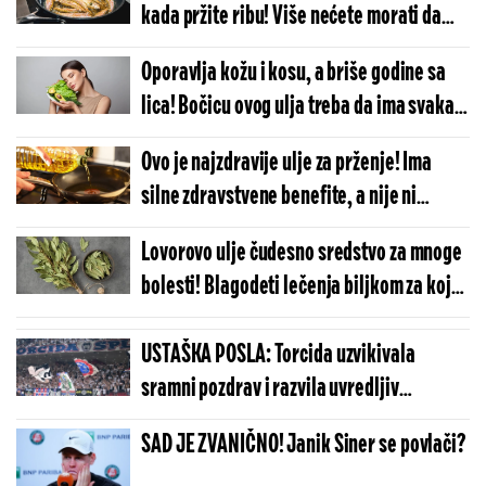
kada pržite ribu! Više nećete morati da
ribate celu kuhinju
Oporavlja kožu i kosu, a briše godine sa
lica! Bočicu ovog ulja treba da ima svaka
žena
Ovo je najzdravije ulje za prženje! Ima
silne zdravstvene benefite, a nije ni
maslinovo ni kokosovo
Lovorovo ulje čudesno sredstvo za mnoge
bolesti! Blagodeti lečenja biljkom za koju
nismo znali u čemu sve pomaže
USTAŠKA POSLA: Torcida uzvikivala
sramni pozdrav i razvila uvredljiv
transparent o Srbima i Oluji
SAD JE ZVANIČNO! Janik Siner se povlači?