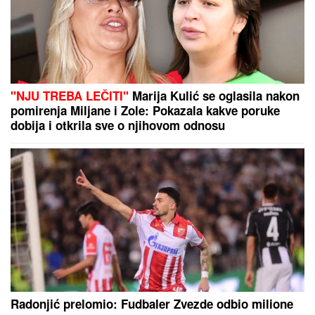
"ZLO ĆE SE PRETVARATI DA JE DOBRO"
Dea
Đurđević iznenadila objavom, voditeljka podelila
savet: "Kad god vidiš zlo, veruj da je zlo"
GLUMICA SA GASTOZOM I
ANĐELOM NA MALDIVIMA!
Evo o
kome je reč: Trčkaraju po pesku,
golišava tela u prvom planu (FOTO)