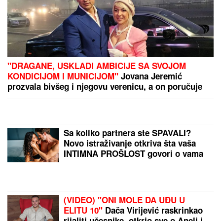
(VIDEO) PRIŠAO JE ŽENI SA LEĐA I POVUKAO JE
ZA VRAT
Tinejdžer (19) otimao lančiće po Novom
Sadu, a onda je usledio ŠOK
GRČKO LETO ŽENE OGNJENA
AMIDŽIĆA!
Mina ističe GOLE NOGE,
u kadar upala i jahta: Tek da je vidite
u MINI BIKINIJU (FOTO)