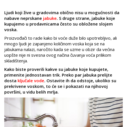
Ljudi koji žive u gradovima obično nisu u mogućnosti da
nabave neprskane
jabuke
. S druge strane, jabuke koje
kupujemo u prodavnicama često su obložene slojem
voska.
Proizvođači to rade kako bi voće duže bilo upotrebljivo, ali
mnogo ljudi je zapanjeno količinom voska koja se na
jabukama nalazi, naročito kada se uzme u obzir da većina
uopšte nije ni svesna ovog načina čuvanja voća prilikom
skladištenja.
Kako biste proverili kakve su jabuke koje kupujete,
primenite jednostavan trik. Preko par jabuka prelijte
dosta
ključale vode
. Ostavite ih da odstoje, ukoliko su
prekrivene voskom, to će se i pokazati na njihovoj
površini, u vidu belih mrlja.