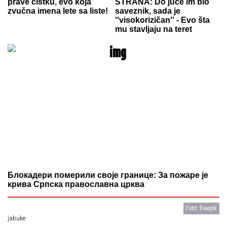
prave čistku, evo koja
STRANA: Do juče im bio
zvučna imena lete sa liste!
saveznik, sada je
''visokorizičan'' - Evo šta
mu stavljaju na teret
Блокадери померили своје границе: За пожаре је
крива Српска православна црква
Foto: freepik
jabuke