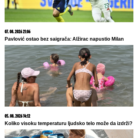
23. 07. 2026 12:47
Letnje večeri u gradu više nisu rezervisane za vikend:
Zašto sve više ljudi bira večeru koja se spontano
pretvori u druženje
06. 08. 2026 07:08
Evo u kojim banjama važi vaučer od 10.000 dinara -
kompletan spisak destinacija u Srbiji