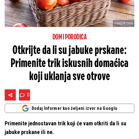
Freepik.com
DOM I PORODICA
Otkrijte da li su jabuke prskane:
Primenite trik iskusnih domaćica
koji uklanja sve otrove
0
Dodaj Informer kao željeni izvor na Googlu
Primenite jednostavan trik koji će vam otkriti da li su
jabuke prskane ili ne.