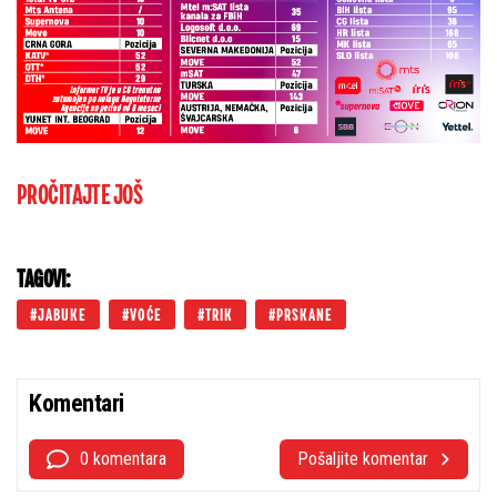
PROČITAJTE JOŠ
TAGOVI:
JABUKE
VOĆE
TRIK
PRSKANE
Komentari
0 komentara
Pošaljite komentar