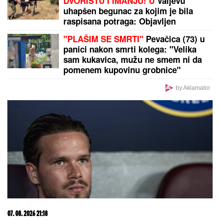
Nekad je koštala siću, a danas za nju traže i 200
evra! Mnogi ovu staru jugoslovensku činiju još
čuvaju u vitrini, a nisu ni svesni koliko može da
vredi
Snimak sa Jadrana zaprepastio
region: Usred vožnje uradila nešto
zbog čega ljudi pitaju samo jedno –
kako je ovo moguće?
Pevačica (47) se zaljubila u
KONOBARA NA PRIMORJU, danas
su primer kako BRAK treba da
izgleda: "Ako vam muž brani da
napredujete, NIJE ZA VAS"