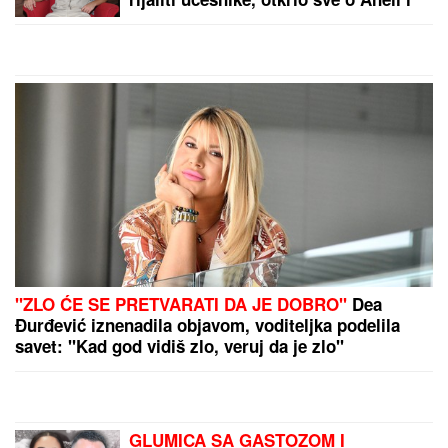
POLICAJCI UPALI U KUĆU U
SMEDEREVU, PA OSTALI U ŠOKU
Pronašli gomilu predmeta, a kada su
ugledali OVO odmah je usledilo
hapšenje
"DRAGANE, USKLADI AMBICIJE SA SVOJOM
KONDICIJOM I MUNICIJOM"
Jovana Jeremić
prozvala bivšeg i njegovu verenicu, a on poručuje
šta mu je JEDINO VAŽNO: "U tome je istina"