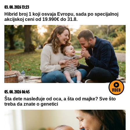
03. 08. 2026 07:31
25.000 kupaca već kupuje uz PerSu Extra. A ti? Saznaj
više
VIDEO
09. 07. 2026 09:20
Komfor po meri klijenata: nova linija paketa ALTA
banke