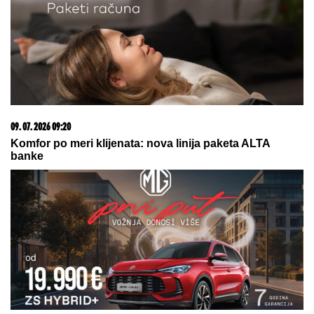
1500 BESPLATNIH SPINOVA
06. 08. 2026 09:39
Marija (3) se igrala u dvorištu i samo je nestala: Posle
42 godine otac je pronašao, zanemeo je kada je saznao
gde je bila