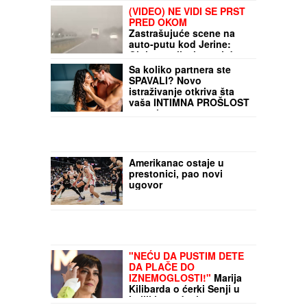
(VIDEO) NE VIDI SE PRST
PRED OKOM
Zastrašujuće scene na
auto-putu kod Jerine:
Oluja paralisala ovaj deo
Srbije
Sa koliko partnera ste
SPAVALI? Novo
istraživanje otkriva šta
vaša INTIMNA PROŠLOST
govori o vama