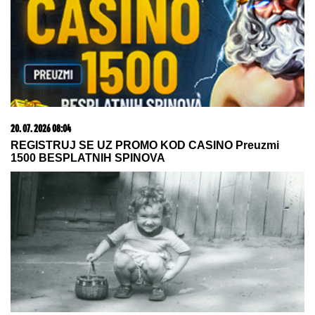
Većina građana izgubi novac pre nego što stigne na
letovanje - ovih 7 troškova skoro niko ne planira
07. 08. 2026 20:54
ZAPOČNITE PREGOVORE SA PUTINOM, DOK NIJE
KASNO: Bivši finski predsednik upozorio Evropu na
pakleni scenario