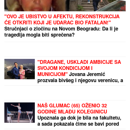
"HITNO PODNOSIMO PRIJAVU ZA KRIVIČNO DELO"
Oglasio se advokat Jelene Radanović nakon jezivih
pretnji koje je dobila od Ane Nikolić: "To je sramno"
(FOTO) DOK SVI BRUJE O
RAZVODU, SLOBA VASIĆ UHVAĆEN
SA STARLETOM
Isplivala zajednička
fotografija, zajedno ispod šatora
TEA TAIROVIĆ SE OGLASILA
NAKON SAOBRAĆAJKE U CRNOJ
GORI
Podelila klip, svi gledaju u
ONO ŠTO NOSI: Snima se u