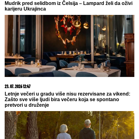
OVAJ FAKULTET JE ZAVRŠILA SARA JO
Sada uživa
na putovanjima sa Aleksejem Bjelogrlićem, a nekada
se školovala i u Italiji - OVO joj je bio problem
(VIDEO) SPECIJALCI GA JURE PO
DVORIŠTU I IMANJU! U
Valjevu
uhapšen begunac za kojim je bila
raspisana potraga: Objavljen
dramatičan snimak akcije
"PLAŠIM SE SMRTI"
Pevačica (73) u
panici nakon smrti kolega: "Velika
sam kukavica, mužu ne smem ni da
pomenem kupovinu grobnice"
by Aklamator