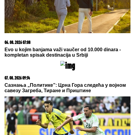
07. 08. 2026 21:18
Mudrik pred selidbom iz Čelsija – Lampard želi da oživi
karijeru Ukrajinca