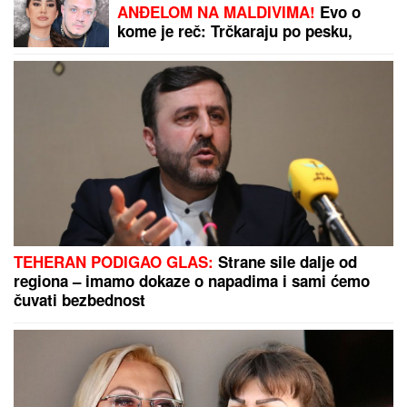
Sa koliko partnera ste SPAVALI?
Novo istraživanje otkriva šta vaša
INTIMNA PROŠLOST govori o vama
(VIDEO) "ONI MOLE DA UĐU U
ELITU 10"
Dača Virijević raskrinkao
rijaliti učesnike, otkrio sve o Aneli i
Kariću, pa šokirao: "Filip se dopisuje
sa pevačicom"