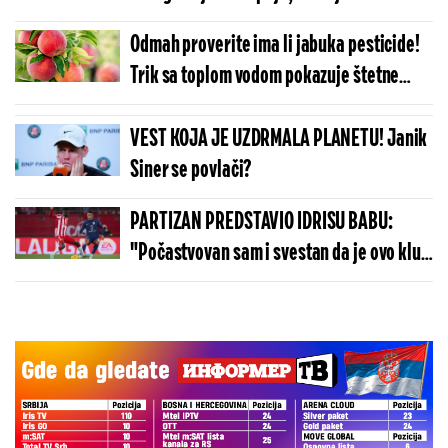
organe
Odmah proverite ima li jabuka pesticide!
Trik sa toplom vodom pokazuje štetne
hemikalije
VEST KOJA JE UZDRMALA PLANETU! Janik
Siner se povlači?
PARTIZAN PREDSTAVIO IDRISU BABU:
"Počastvovan sam i svestan da je ovo klub
sa velikom istorijom"