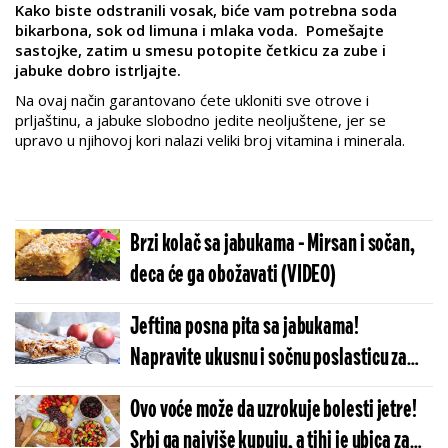
Kako biste odstranili vosak, biće vam potrebna soda
bikarbona, sok od limuna i mlaka voda. Pomešajte
sastojke, zatim u smesu potopite četkicu za zube i
jabuke dobro istrljajte.
Na ovaj način garantovano ćete ukloniti sve otrove i
prljaštinu, a jabuke slobodno jedite neoljuštene, jer se
upravo u njihovoj kori nalazi veliki broj vitamina i minerala.
Brzi kolač sa jabukama - Mirsan i sočan,
deca će ga obožavati (VIDEO)
Jeftina posna pita sa jabukama!
Napravite ukusnu i sočnu poslasticu za
manje od 400 dinara
Ovo voće može da uzrokuje bolesti jetre!
Srbi ga najviše kupuju, a tihi je ubica za