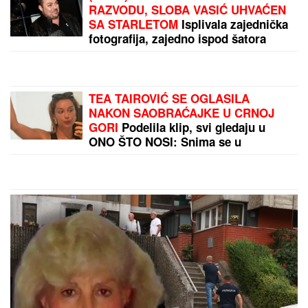
Radonjić prelomio: Fudbaler Zvezde odbio milione
by Aklamator
PREPORUKA ZA VAS