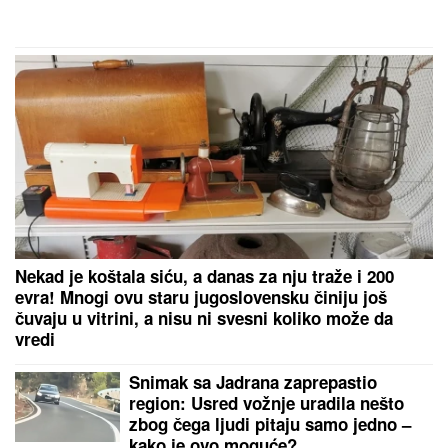
ogledalu, dlaka sa glave joj ne fali
"OVO JE UBISTVO U AFEKTU, REKONSTRUKCIJA
ĆE OTKRITI KOJI JE UDARAC BIO FATALAN!"
Stručnjaci o zločinu na Novom Beogradu: Da li je
tragedija mogla biti sprečena?
"DRAGANE, USKLADI AMBICIJE SA