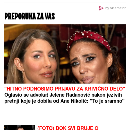
TEHERAN PODIGAO GLAS:
Strane sile dalje od
regiona – imamo dokaze o napadima i sami ćemo
čuvati bezbednost
"NJU TREBA LEČITI"
Marija Kulić se oglasila nakon
pomirenja Miljane i Zole: Pokazala kakve poruke
dobija i otkrila sve o njihovom odnosu