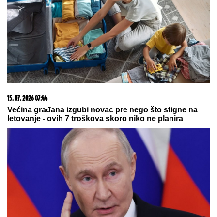
07. 08. 2026 09:14
Сазнања „Политике”: Црна Гора следећа у војном
савезу Загреба, Тиране и Приштине
07. 08. 2026 21:06
Pavlović ostao bez saigrača: Alžirac napustio Milan