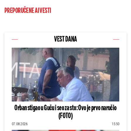
PREPORUČENE AI VESTI
VEST DANA
Orban stigao u Guču i seo za sto: Ovo je prvo naručio
(FOTO)
07.08.2026
15:50