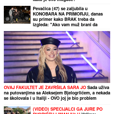
SVOJOM KONDICIJOM I
MUNICIJOM"
Jovana Jeremić
prozvala bivšeg i njegovu verenicu, a
on poručuje šta mu je JEDINO
VAŽNO: "U tome je istina"
NAŠ GLUMAC (65) OŽENIO 32
GODINE MLAĐU KOLEGINICU
Upoznala ga dok je bila na fakultetu,
a sada pokazala čime se bavi pored
glume