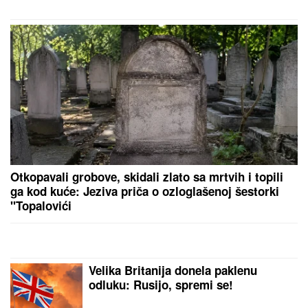
Otkopavali grobove, skidali zlato sa mrtvih i topili
ga kod kuće: Jeziva priča o ozloglašenoj šestorki
"Topalovići
Velika Britanija donela paklenu
odluku: Rusijo, spremi se!