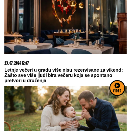
23. 07. 2026 12:47
Letnje večeri u gradu više nisu rezervisane za vikend:
Zašto sve više ljudi bira večeru koja se spontano
pretvori u druženje
VIDEO