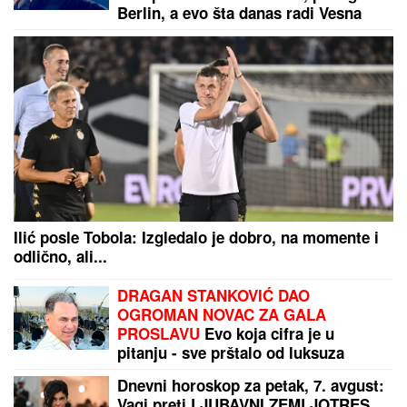
Berlin, a evo šta danas radi Vesna
Pisarović
Ilić posle Tobola: Izgledalo je dobro, na momente i
odlično, ali...
DRAGAN STANKOVIĆ DAO
OGROMAN NOVAC ZA GALA
PROSLAVU
Evo koja cifra je u
pitanju - sve prštalo od luksuza
Dnevni horoskop za petak, 7. avgust:
Vagi preti LJUBAVNI ZEMLJOTRES,