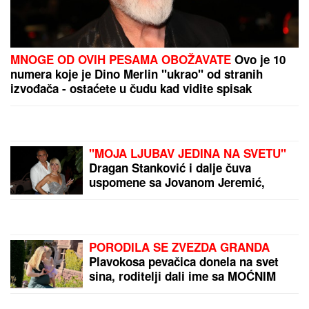
MNOGE OD OVIH PESAMA OBOŽAVATE
Ovo je 10
numera koje je Dino Merlin "ukrao" od stranih
izvođača - ostaćete u čudu kad vidite spisak
"MOJA LJUBAV JEDINA NA SVETU"
Dragan Stanković i dalje čuva
uspomene sa Jovanom Jeremić,
zbog jednog detalja svi komentarišu
da je nije preboleo
PORODILA SE ZVEZDA GRANDA
Plavokosa pevačica donela na svet
sina, roditelji dali ime sa MOĆNIM
ZNAČENJEM