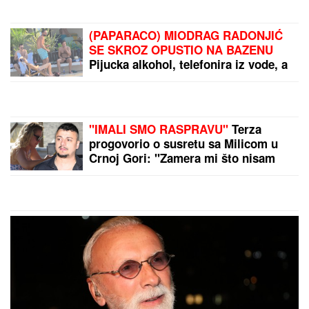
(PAPARACO) MIODRAG RADONJIĆ
SE SKROZ OPUSTIO NA BAZENU
Pijucka alkohol, telefonira iz vode, a
društvo mu pravi KOLEGA (VIDEO)
"IMALI SMO RASPRAVU"
Terza
progovorio o susretu sa Milicom u
Crnoj Gori: "Zamera mi što nisam
ostao uz njih, ne treba da budemo
Kulići" (VIDEO)