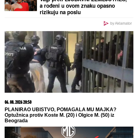
a rođeni u ovom znaku opasno
rizikuju na poslu
by Aklamator
06. 08. 2026 20:50
PLANIRAO UBISTVO, POMAGALA MU MAJKA?
Optužnica protiv Koste M. (20) i Olgice M. (50) iz
Beograda