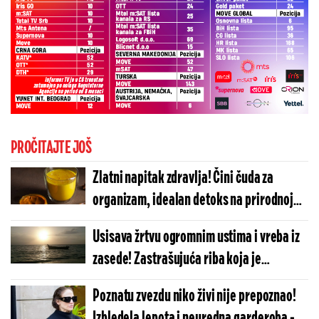
PROČITAJTE JOŠ
Zlatni napitak zdravlja! Čini čuda za
organizam, idealan detoks na prirodnoj
bazi
Usisava žrtvu ogromnim ustima i vreba iz
zasede! Zastrašujuća riba koja je
preplašila svet živi u Jadranskom moru
Poznatu zvezdu niko živi nije prepoznao!
(VIDEO)
Izbledela lepota i neuredna garderoba -