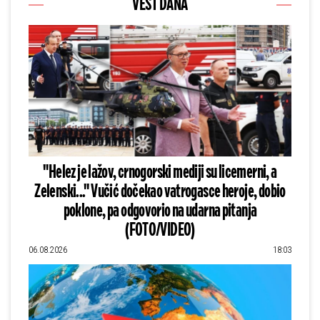
VEST DANA
"Helez je lažov, crnogorski mediji su licemerni, a
Zelenski..." Vučić dočekao vatrogasce heroje, dobio
poklone, pa odgovorio na udarna pitanja
(FOTO/VIDEO)
06.08.2026
18:03