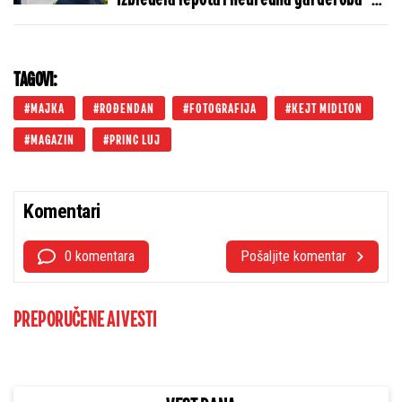
potpuna transformacija žene za kojom
svet ludi (FOTO)
TAGOVI:
MAJKA
ROĐENDAN
FOTOGRAFIJA
KEJT MIDLTON
MAGAZIN
PRINC LUJ
Komentari
0 komentara
Pošaljite komentar
PREPORUČENE AI VESTI