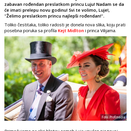
zabavan rođendan preslatkom princu Luju! Nadam se da
će imati prelepu novu godinu! Svi te volimo, Luje!,
"Želimo preslatkom princu najlepši rođendan!".
Toliko čestitaka, toliko radosti je donela nova slika, koju prati
posebna poruka sa profila
Kejt Midlton
i princa Vilijama.
Foto: Profimedia