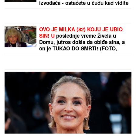
izvođača - ostaćete u čudu kad vidite
spisak
OVO JE MILKA (82) KOJU JE UBIO
SIN! U
poslednje vreme živela u
Domu, jutros došla da obiđe sina, a
on je TUKAO DO SMRTI! (FOTO,
VIDEO)