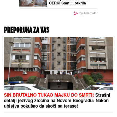
ĆERKI Staniji, otkrila
detalje iz privatnog
života: "Bilo je bolnih i
by Aklamator
ružnih trenutaka"
PREPORUKA ZA VAS
SIN BRUTALNO TUKAO MAJKU DO SMRTI!
Strašni
detalji jezivog zločina na Novom Beogradu: Nakon
ubistva pokušao da skoči sa terase!