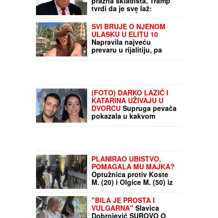
prazna skladišta, Tramp
tvrdi da je sve laž:
Zatražio HAPŠENJE
odgovornih
SVI BRUJE O NJENOM
ULASKU U ELITU 10
Napravila najveću
prevaru u rijalitiju, pa
nestala iz Srbije: Kuća u
kojoj je živela napuštena,
a jedna stvar zapala za
oko pratiocima
(FOTO) DARKO LAZIĆ I
KATARINA UŽIVAJU U
DVORCU
Supruga pevača
pokazala u kakvom
luksuzu se baškare, a
ispred ogroman bazen
PLANIRAO UBISTVO,
POMAGALA MU MAJKA?
Optužnica protiv Koste
M. (20) i Olgice M. (50) iz
Beograda
"BILA JE PROSTA I
VULGARNA"
Slavica
Dobrojević SUROVO O