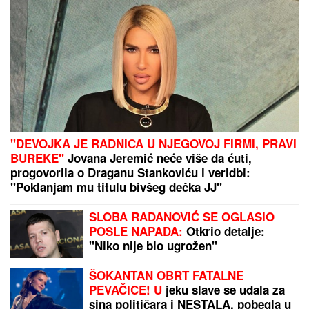
"DEVOJKA JE RADNICA U NJEGOVOJ FIRMI, PRAVI
BUREKE"
Jovana Jeremić neće više da ćuti,
progovorila o Draganu Stankoviću i veridbi:
"Poklanjam mu titulu bivšeg dečka JJ"
SLOBA RADANOVIĆ SE OGLASIO
POSLE NAPADA:
Otkrio detalje:
"Niko nije bio ugrožen"
ŠOKANTAN OBRT FATALNE
PEVAČICE! U
jeku slave se udala za
sina političara i NESTALA, pobegla u