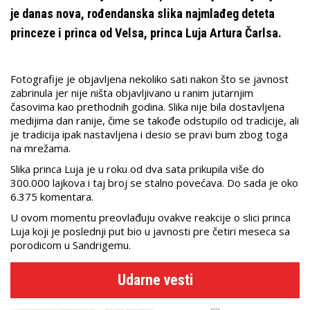
je danas nova, rođendanska slika najmlađeg deteta
princeze i princa od Velsa, princa Luja Artura Čarlsa.
Fotografije je objavljena nekoliko sati nakon što se javnost
zabrinula jer nije ništa objavljivano u ranim jutarnjim
časovima kao prethodnih godina. Slika nije bila dostavljena
medijima dan ranije, čime se takođe odstupilo od tradicije, ali
je tradicija ipak nastavljena i desio se pravi bum zbog toga
na mrežama.
Slika princa Luja je u roku od dva sata prikupila više do
300.000 lajkova i taj broj se stalno povećava. Do sada je oko
6.375 komentara.
U ovom momentu preovlađuju ovakve reakcije o slici princa
Luja koji je poslednji put bio u javnosti pre četiri meseca sa
porodicom u Sandrigemu.
Udarne vesti