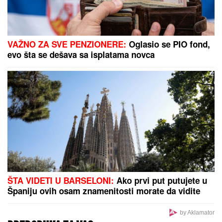
VAŽNO ZA SVE PENZIONERE:
Oglasio se PIO fond,
evo šta se dešava sa isplatama novca
ŠTA VIDETI U BARSELONI:
Ako prvi put putujete u
Španiju ovih osam znamenitosti morate da vidite
by Aklamator