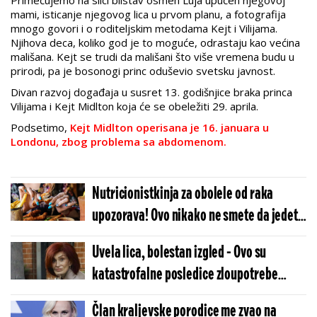
Primećujemo na slici blistav osmeh Luja upućen njegovoj
mami, isticanje njegovog lica u prvom planu, a fotografija
mnogo govori i o roditeljskim metodama Kejt i Vilijama.
Njihova deca, koliko god je to moguće, odrastaju kao većina
mališana. Kejt se trudi da mališani što više vremena budu u
prirodi, pa je bosonogi princ oduševio svetsku javnost.
Divan razvoj događaja u susret 13. godišnjice braka princa
Vilijama i Kejt Midlton koja će se obeležiti 29. aprila.
Podsetimo,
Kejt Midlton operisana je 16. januara u
Londonu, zbog problema sa abdomenom.
Nutricionistkinja za obolele od raka
upozorava! Ovo nikako ne smete da jedete
- Srbi redovno to imaju u jelovniku (VIDEO)
Uvela lica, bolestan izgled - Ovo su
katastrofalne posledice zloupotrebe
Ozempika (FOTO)
Član kraljevske porodice me zvao na