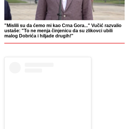
"Mislili su da ćemo mi kao Crna Gora..." Vučić razvalio
ustaše: "To ne menja činjenicu da su zlikovci ubili
malog Dobrića i hiljade drugih!"