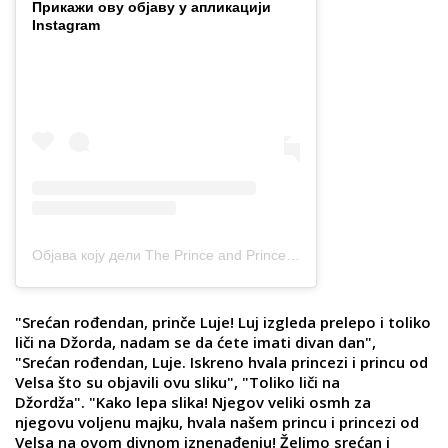
Прикажи ову објаву у апликацији
Instagram
Објава коју дели The Prince and Princess of Wales (@princeandprincessofwales)
"Srećan rođendan, prinče Luje! Luj izgleda prelepo i toliko
liči na Džorda, nadam se da ćete imati divan dan",
"Srećan rođendan, Luje. Iskreno hvala princezi i princu od
Velsa što su objavili ovu sliku", "Toliko liči na
Džordža". "Kako lepa slika! Njegov veliki osmh za
njegovu voljenu majku, hvala našem princu i princezi od
Velsa na ovom divnom iznenađenju! Želimo srećan i