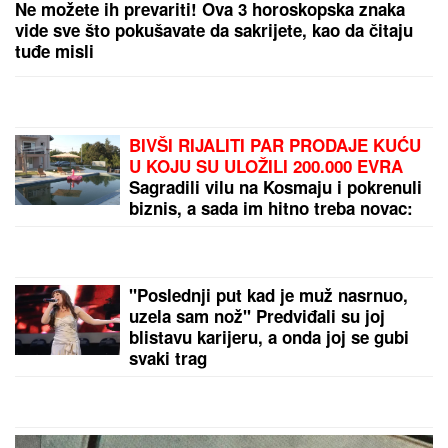
Ne možete ih prevariti! Ova 3 horoskopska znaka
vide sve što pokušavate da sakrijete, kao da čitaju
tuđe misli
BIVŠI RIJALITI PAR PRODAJE KUĆU
U KOJU SU ULOŽILI 200.000 EVRA
Sagradili vilu na Kosmaju i pokrenuli
biznis, a sada im hitno treba novac:
"To je razlog prodaje"
"Poslednji put kad je muž nasrnuo,
uzela sam nož" Predviđali su joj
blistavu karijeru, a onda joj se gubi
svaki trag