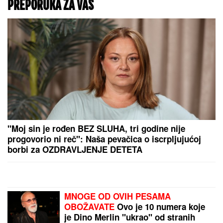
PREPORUKA ZA VAS
"Moj sin je rođen BEZ SLUHA, tri godine nije
progovorio ni reč": Naša pevačica o iscrpljujućoj
borbi za OZDRAVLJENJE DETETA
MNOGE OD OVIH PESAMA
OBOŽAVATE
Ovo je 10 numera koje
je Dino Merlin "ukrao" od stranih