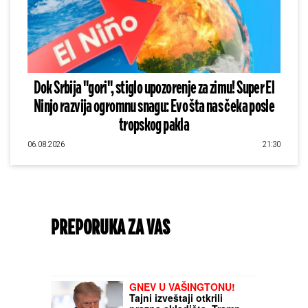
Dok Srbija "gori", stiglo upozorenje za zimu! Super El
Ninjo razvija ogromnu snagu: Evo šta nas čeka posle
tropskog pakla
06.08.2026
21:30
PREPORUKA ZA VAS
GNEV U VAŠINGTONU!
Tajni izveštaji otkrili