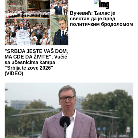
Вучевић: Ђилас је
свестан да је пред
политичким бродоломом
"SRBIJA JESTE VAŠ DOM,
MA GDE DA ŽIVITE": Vučić
sa učesnicima kampa
"Srbija te zove 2026"
(VIDEO)