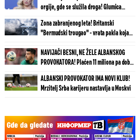
orgije, gde se služila droga! Glumica
iznela ozbiljne tvrdnje - šokantno o kome
Zona zabranjenog leta! Britanski
je reč, bio je u trci za presto (FOTO)
"Bermudski trougao" - vrata pakla koja
odnose živote čim preletite valovita brda
(VIDEO)
NAVIJAČI BESNI, NE ŽELE ALBANSKOG
PROVOKATORA! Plaćen 11 miliona pa dobio
brutalnu poruku
ALBANSKI PROVOKATOR IMA NOVI KLUB!
Mrzitelj Srba karijeru nastavlja u Moskvi