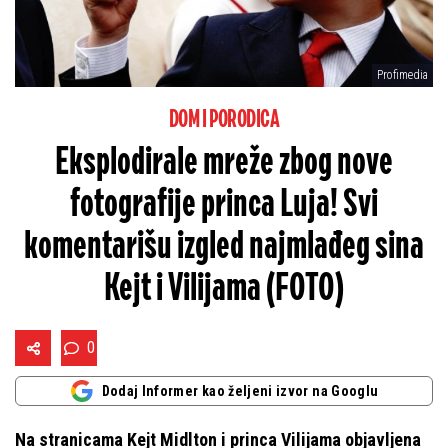
Profimedia
DOM I PORODICA
Eksplodirale mreže zbog nove
fotografije princa Luja! Svi
komentarišu izgled najmlađeg sina
Kejt i Vilijama (FOTO)
0
Dodaj Informer kao željeni izvor na Googlu
Na stranicama Kejt Midlton i princa Vilijama objavljena