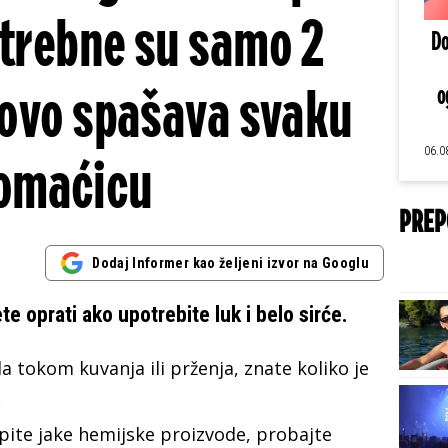
otrebne su samo 2
Do
 ovo spašava svaku
o
06.0
omaćicu
PREP
Dodaj Informer kao željeni izvor na Googlu
ete oprati ako upotrebite luk i belo sirće.
a tokom kuvanja ili prženja, znate koliko je
.
upite jake hemijske proizvode, probajte