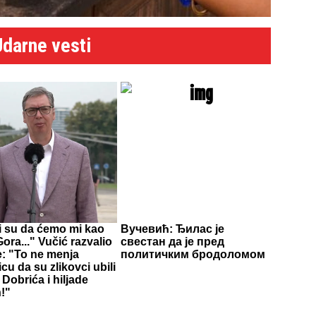
Udarne vesti
li su da ćemo mi kao
Вучевић: Ђилас је
ora..." Vučić razvalio
свестан да је пред
e: "To ne menja
политичким бродоломом
icu da su zlikovci ubili
Dobrića i hiljade
!"