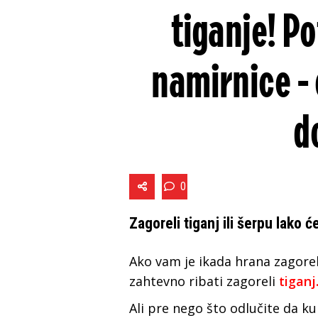
tiganje! P
namirnice -
d
0
Zagoreli tiganj ili šerpu lako ć
Ako vam je ikada hrana zagorel
zahtevno ribati zagoreli
tiganj
Ali pre nego što odlučite da k