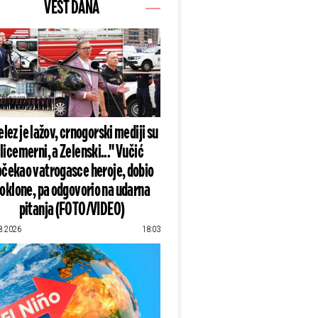
VEST DANA
lez je lažov, crnogorski mediji su
licemerni, a Zelenski..." Vučić
čekao vatrogasce heroje, dobio
oklone, pa odgovorio na udarna
pitanja (FOTO/VIDEO)
8.2026
18:03