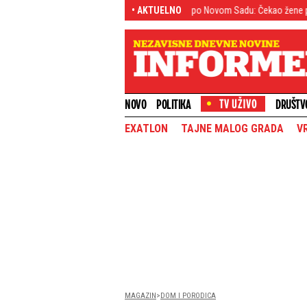
!
Tinejdžer (19) sejao strah po Novom Sadu: Čekao žene po mračnim ćošk
• AKTUELNO
NOVO
POLITIKA
DRUŠTV
EXATLON
TAJNE MALOG GRADA
V
MAGAZIN
DOM I PORODICA