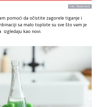
Foto: Shuterstock
m pomoći da očistite zagorele tiganje i
mbinaciji sa malo toplote su sve što vam je
a izgledaju kao novi.