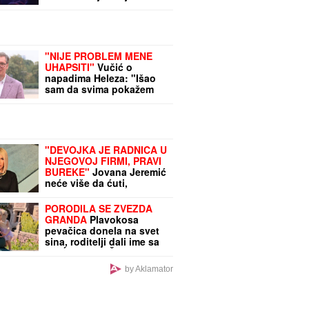
čuvaju duh, nasleđe i
autentičan
"NIJE PROBLEM MENE
UHAPSITI"
Vučić o
napadima Heleza: "Išao
sam da svima pokažem
da ste dve godine lagali o
Sarajevo safariju"
(VIDEO)
"DEVOJKA JE RADNICA U
NJEGOVOJ FIRMI, PRAVI
BUREKE"
Jovana Jeremić
neće više da ćuti,
progovorila o Draganu
Stankoviću i veridbi:
PORODILA SE ZVEZDA
"Poklanjam mu titulu
GRANDA
Plavokosa
bivšeg dečka JJ"
pevačica donela na svet
sina, roditelji dali ime sa
MOĆNIM ZNAČENJEM
by Aklamator