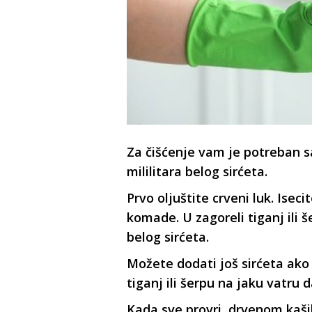
Za čišćenje vam je potreban s
mililitara belog sirćeta.
Prvo oljuštite crveni luk. Isec
komade. U zagoreli tiganj ili š
belog sirćeta.
Možete dodati još sirćeta ako
tiganj ili šerpu na jaku vatru 
Kada sve provri, drvenom kaš