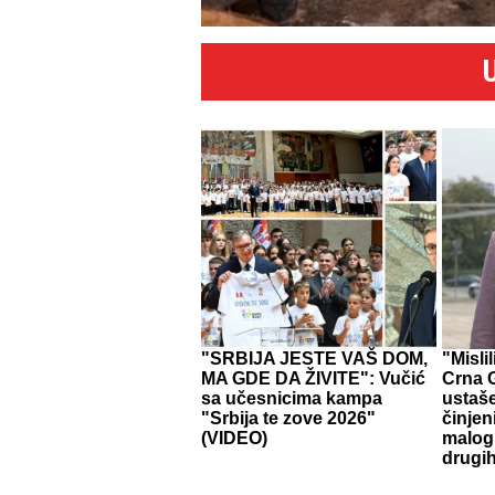
"SRBIJA JESTE VAŠ DOM,
"Misli
MA GDE DA ŽIVITE": Vučić
Crna G
sa učesnicima kampa
ustaš
"Srbija te zove 2026"
činjen
(VIDEO)
malog 
drugih