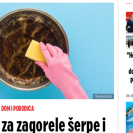
"He
do
p
06.0
Shuterstock
DOM I PORODICA
 za zagorele šerpe i