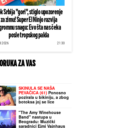
k Srbija "gori", stiglo upozorenje
za zimu! Super El Ninjo razvija
gromnu snagu: Evo šta nas čeka
posle tropskog pakla
8.2026
21:30
ORUKA ZA VAS
SKINULA SE NAŠA
PEVAČICA (61)
Ponosno
pozirala u bikiniju, a zbog
botoksa joj se lice
deformisalo: "Bila sam
kao plastična lutka"
"The Amy Winehouse
Band" nastupa u
Beogradu: Muzički
saradnici Ejmi Vajnhaus