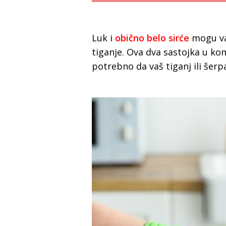
Luk i
obično belo sirće
mogu va
tiganje. Ova dva sastojka u ko
potrebno da vaš tiganj ili šerp