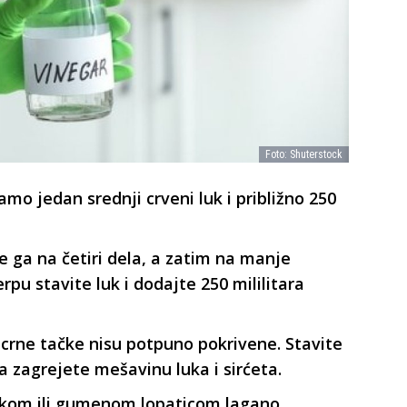
Foto: Shuterstock
amo jedan srednji crveni luk i približno 250
ite ga na četiri dela, a zatim na manje
erpu stavite luk i dodajte 250 mililitara
 crne tačke nisu potpuno pokrivene. Stavite
da zagrejete mešavinu luka i sirćeta.
ikom ili gumenom lopaticom lagano