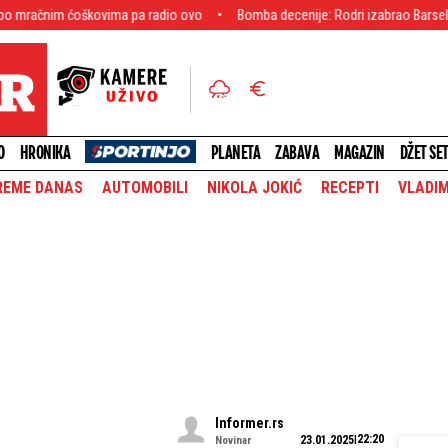
ovima pa radio ovo
Bomba decenije: Rodri izabrao Barselonu! Španski vele
O
HRONIKA
PLANETA
ZABAVA
MAGAZIN
DŽET SE
REME DANAS
AUTOMOBILI
NIKOLA JOKIĆ
RECEPTI
VLADIM
Informer.rs
22:20
23.01.2025
Novinar