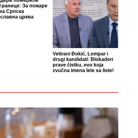
адери померили
 границе: За пожаре
ива Српска
славна црква
Vetirani Đokić, Lompar i
drugi kandidati: Blokaderi
prave čistku, evo koja
zvučna imena lete sa liste!