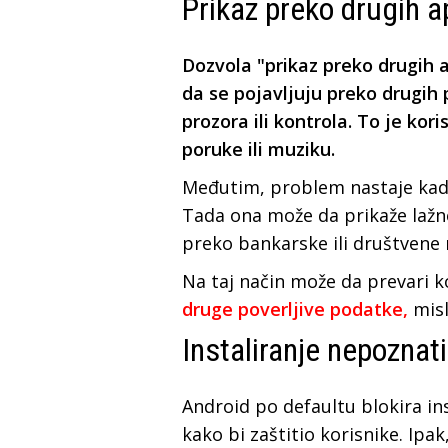
Prikaz preko drugih ap
Dozvola "prikaz preko drugih 
da se pojavljuju preko drugih 
prozora ili kontrola. To je kori
poruke ili muziku.
Međutim, problem nastaje kada
Tada ona može da prikaže lažne
preko bankarske ili društvene
Na taj način može da prevari k
druge poverljive podatke,
misle
Instaliranje nepoznati
Android po defaultu blokira ins
kako bi zaštitio korisnike. Ipa