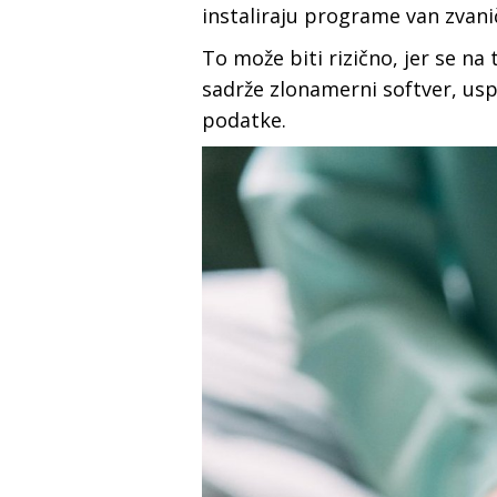
instaliraju programe van zvani
To može biti rizično, jer se na 
sadrže zlonamerni softver, uspo
podatke.