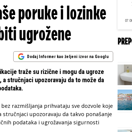
še poruke i lozinke
07.0
iti ugrožene
PREP
Dodaj Informer kao željeni izvor na Googlu
kacije traže su rizične i mogu da ugroze
a, a stručnjaci upozoravaju da to može da
podataka.
 bez razmišljanja prihvataju sve dozvole koje
a stručnjaci upozoravaju da takvo ponašanje
ičnih podataka i ugrožavanja sigurnosti