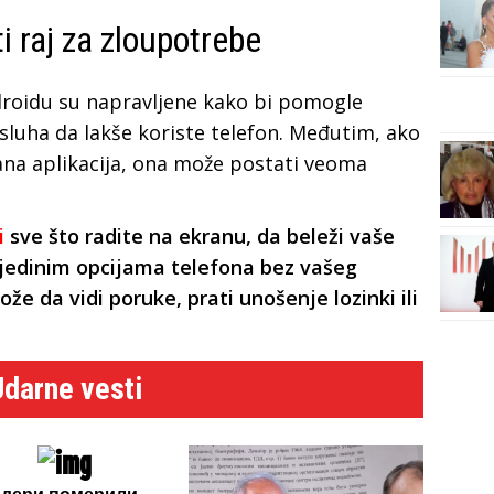
i raj za zloupotrebe
droidu su napravljene kako bi pomogle
 sluha da lakše koriste telefon. Međutim, ako
na aplikacija, ona može postati veoma
i
sve što radite na ekranu, da beleži vaše
pojedinim opcijama telefona bez vašeg
že da vidi poruke, prati unošenje lozinki ili
Udarne vesti