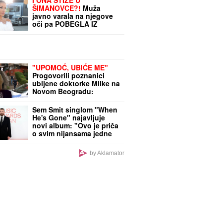
ŠIMANOVCE?!
Muža
javno varala na njegove
oči pa POBEGLA IZ
ZEMLJE: Kuća u kojoj je
živela je NAPUŠTENA, a
evo šta su svi odmah
videli
"UPOMOĆ, UBIĆE ME"
Progovorili poznanici
ubijene doktorke Milke na
Novom Beogradu:
"Pomagala je
slabovidima, slomila je
Sem Smit singlom "When
smrt supruga"
He's Gone" najavljuje
novi album: "Ovo je priča
o svim nijansama jedne
ljubavi" (VIDEO)
by Aklamator