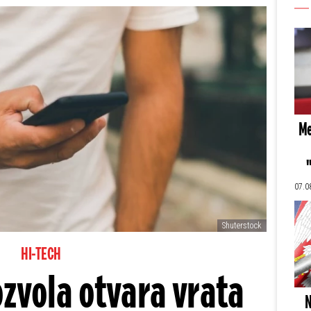
Me
07.0
Shuterstock
HI-TECH
ozvola otvara vrata
N