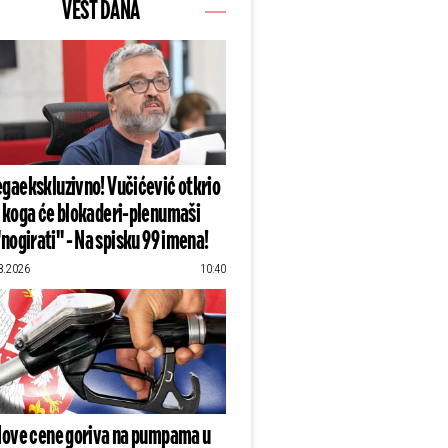
VEST DANA
gaekskluzivno! Vučićević otkrio
koga će blokaderi-plenumaši
"nogirati" - Na spisku 99 imena!
8.2026
10:40
ove cene goriva na pumpama u