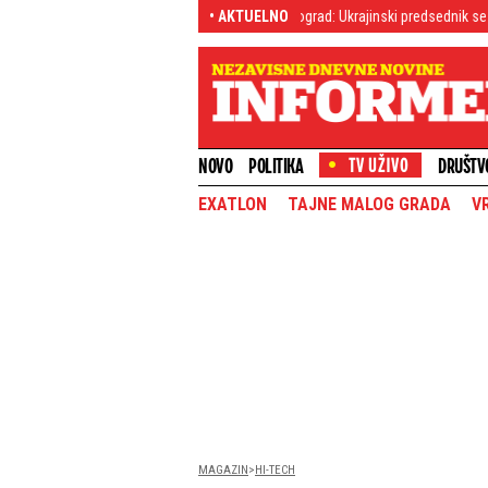
brale
Zelenski stigao u Beograd: Ukrajinski predsednik se oglasio na mrež
• AKTUELNO
NOVO
POLITIKA
DRUŠTV
EXATLON
TAJNE MALOG GRADA
V
MAGAZIN
HI-TECH