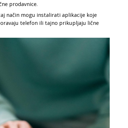
čne prodavnice.
taj način mogu instalirati aplikacije koje
ravaju telefon ili tajno prikupljaju lične