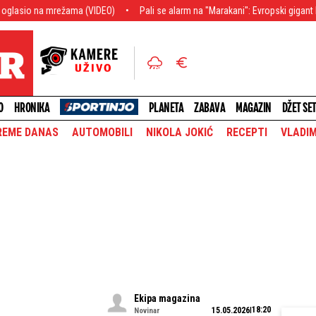
ama (VIDEO)
Pali se alarm na "Marakani": Evropski gigant krenuo po jednog 
O
HRONIKA
PLANETA
ZABAVA
MAGAZIN
DŽET SE
REME DANAS
AUTOMOBILI
NIKOLA JOKIĆ
RECEPTI
VLADIM
Ekipa magazina
18:20
15.05.2026
Novinar