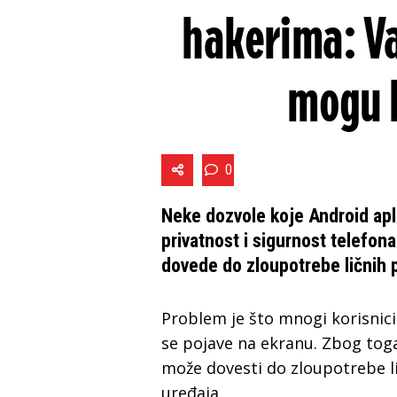
hakerima: Va
mogu b
0
Neke dozvole koje Android apli
privatnost i sigurnost telefon
dovede do zloupotrebe ličnih 
Problem je što mnogi korisnici
se pojave na ekranu. Zbog tog
može dovesti do zloupotrebe l
uređaja.