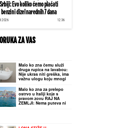
Srbiji: Evo koliko ćemo plaćati
benzin i dizel narednih 7 dana
8.2026
12:36
ORUKA ZA VAS
Malo ko zna čemu služi
druga rupica na lavabou:
Nije ukras niti greška, ima
važnu ulogu koju mnogi
zanemaruju
Malo ko zna za prelepo
ostrvo u Italiji koje s
pravom zovu RAJ NA
ZEMLJI: Nema puteva ni
mobilnog signala,
godinama se čeka na
sobu u jedinom hotelu
I ONA STIŽE U