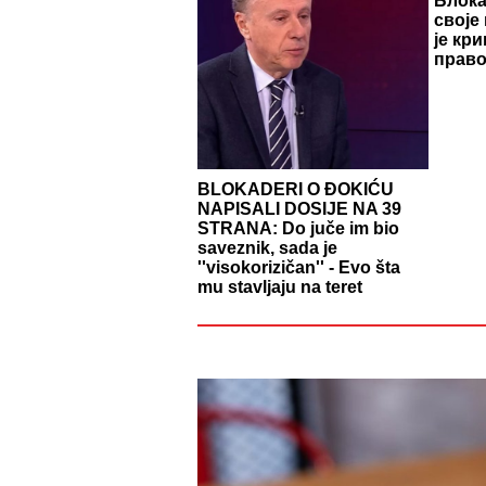
Блок
своје
је кр
право
BLOKADERI O ĐOKIĆU
NAPISALI DOSIJE NA 39
STRANA: Do juče im bio
saveznik, sada je
''visokorizičan'' - Evo šta
mu stavljaju na teret