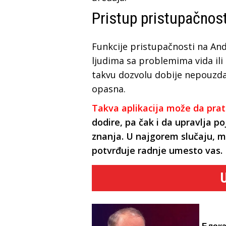
Pristup pristupačnost
Funkcije pristupačnosti na An
ljudima sa problemima vida ili
takvu dozvolu dobije nepouzda
opasna.
Takva aplikacija može da prat
dodire, pa čak i da upravlja 
znanja. U najgorem slučaju, mo
potvrđuje radnje umesto vas.