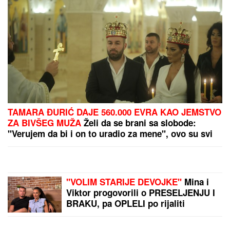
EVO KOLIKO GODIŠNJE
ZARAĐUJE DRAGAN
STANKOVIĆ
Milioni su u
pitanju, a Jovana Jeremić
tvrdi: "U dugovima je"
Baka mu ostavila kuću
vrednu stotine hiljada
evra, ali je zbog greške