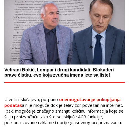
Vetirani Đokić, Lompar i drugi kandidati: Blokaderi
prave čistku, evo koja zvučna imena lete sa liste!
U većini slučajeva, potpuno
onemogućavanje prikupljanja
podatak
a nije moguće dok je televizor povezan na internet.
Ipak, moguće je značajno smanjiti količinu informacija koje se
šalju proizvođaču tako što se isključe ACR funkcije,
personalizovane reklame i opcije glasovnog prepoznavanja.