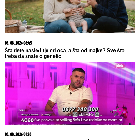
pa otišao kod zubara, oglasila se
porodica posle presude
GLUMICA SA GASTOZOM I ANĐELOM NA
MALDIVIMA!
Evo o kome je reč: Trčkaraju po pesku,
golišava tela u prvom planu (FOTO)
ANI NIKOLIĆ SLEDUJE TUŽBA!
Oglasio se ADVOKAT Jelene
Radanović i javno izdao saopštenje:
"BIĆE PODNETO U HITNOM ROKU!"