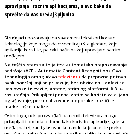
upravljanja i raznim aplikacijama, a evo kako da
sprečite da vas uređaj špijunira.
Stručnjaci upozoravaju da savremeni televizori koriste
tehnologije koje mogu da evidentiraju šta gledate, koje
aplikacije koristite, pa čak i način na koji upravljate samim
uređajem.
Najčešći sistem za to je tzv. automatsko prepoznavanje
sadržaja (ACR - Automatic Content Recognition). Ova
tehnologija omogućava
televizoru
da prepozna gotovo
svaki sadržaj koji se prikazuje, bez obzira da li dolazi sa
kablovske televizije, antene, striming platformi ili Blu-
ray uređaja. Prikupljeni podaci zatim se koriste za ciljano
oglašavanje, personalizovane preporuke i različite
marketinške analize.
Osim toga, neki proizvođači pametnih televizora mogu
prikupljati i podatke o tome kako koristite aplikacije, gde se
uređaj nalazi, kao i glasovne komande koje unosite preko
ugrađenog mikrofona u televizoru ili na daljinskom upravljaču.