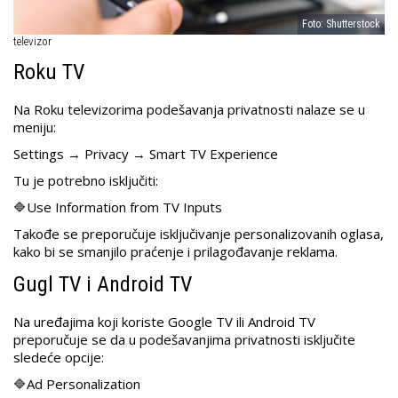
Foto: Shutterstock
televizor
Roku TV
Na Roku televizorima podešavanja privatnosti nalaze se u
meniju:
Settings → Privacy → Smart TV Experience
Tu je potrebno isključiti:
🔷Use Information from TV Inputs
Takođe se preporučuje isključivanje personalizovanih oglasa,
kako bi se smanjilo praćenje i prilagođavanje reklama.
Gugl TV i Android TV
Na uređajima koji koriste Google TV ili Android TV
preporučuje se da u podešavanjima privatnosti isključite
sledeće opcije:
🔷Ad Personalization