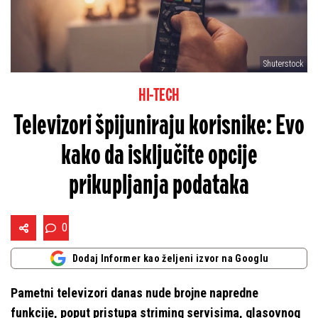
Shuterstock
HI-TECH
Televizori špijuniraju korisnike: Evo
kako da isključite opcije
prikupljanja podataka
0
Dodaj Informer kao željeni izvor na Googlu
Pametni televizori danas nude brojne napredne
funkcije, poput pristupa striming servisima, glasovnog