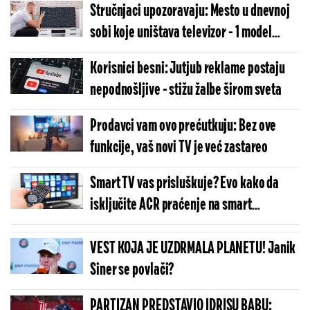
Stručnjaci upozoravaju: Mesto u dnevnoj
sobi koje uništava televizor - 1 model
posebno
Korisnici besni: Jutjub reklame postaju
nepodnošljive - stižu žalbe širom sveta
Prodavci vam ovo prećutkuju: Bez ove
funkcije, vaš novi TV je već zastareo
Smart TV vas prisluškuje? Evo kako da
isključite ACR praćenje na smart
televizorima
VEST KOJA JE UZDRMALA PLANETU! Janik
Siner se povlači?
PARTIZAN PREDSTAVIO IDRISU BABU: