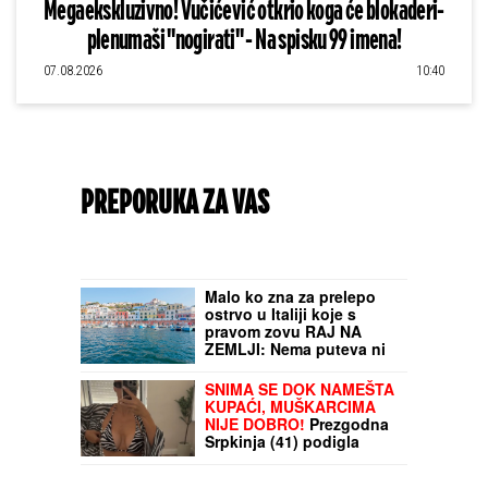
Megaekskluzivno! Vučićević otkrio koga će blokaderi-
plenumaši "nogirati" - Na spisku 99 imena!
07.08.2026
10:40
PREPORUKA ZA VAS