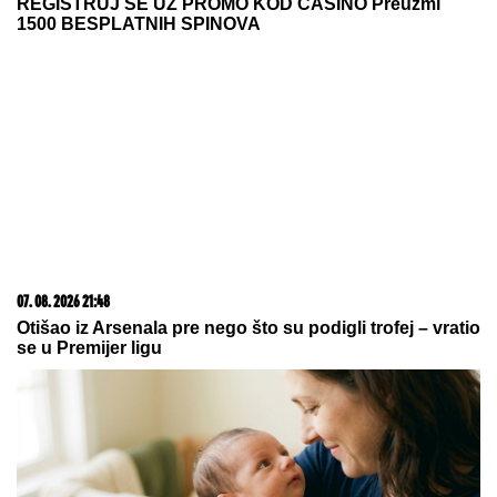
06. 08. 2026 09:39
Marija (3) se igrala u dvorištu i samo je nestala: Posle
42 godine otac je pronašao, zanemeo je kada je saznao
gde je bila
07. 08. 2026 21:27
Ribakina sigurna u Torontu