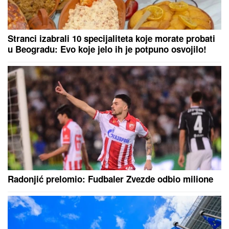
VLADIMIRA TOMOVIĆA U BARU
Zatvorili mu objekat nakon što je
pokrenuo biznis, hitno se oglasio:
"Imamo zabranu"
Bolonja broji 5.000.000 evra za reprezentativca
Srbije