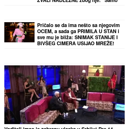
Imanje vredi milione, a sada podelili
snimak iz dvorišta: Bagerista uveliko
izvodi radove (Video)
(FOTO) NALAZI SE DALEKO OD
BEOGRADA
Prva objava Jelene
Radanović nakon što joj je Ana
Nikolić pretila zbog Raleta - poslala
joj jezive poruke