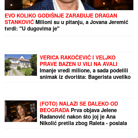
Radonjić prelomio: Fudbaler Zvezde odbio milione
EU
okleva da primi Ukrajinu kao člana: Ovo je glavni
razlog, spomenuli i Crnu Goru!
by Aklamator