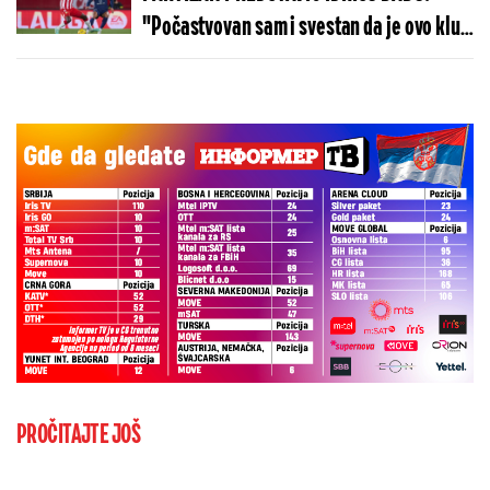
"Počastvovan sam i svestan da je ovo klub
sa velikom istorijom"
PROČITAJTE JOŠ