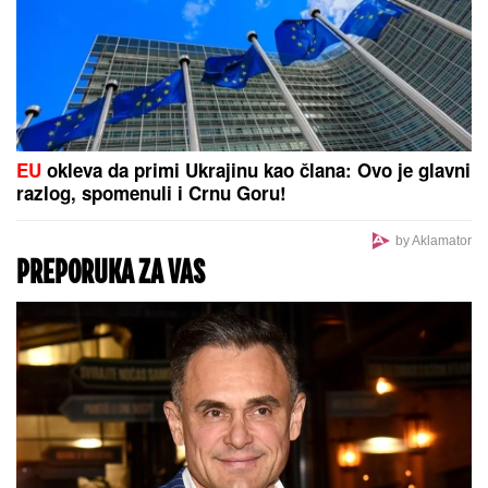
Slavlje u domu Davida Dragojevića:
Život im se promenio potpuno!
(FOTO)
Stranci izabrali 10 specijaliteta koje morate probati
u Beogradu: Evo koje jelo ih je potpuno osvojilo!