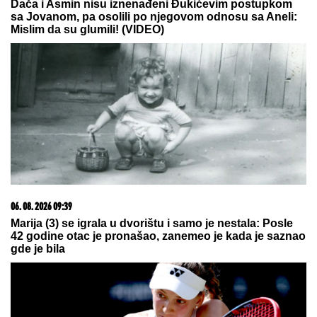
"VOLIM STARIJE DEVOJKE"
Mina i
Viktor progovorili o PRESELJENJU I
BRAKU, pa OPLELI po rijaliti
učesnicima: "Ledena kraljica je
opelješila deda Daneta (VIDEO)
by Aklamator
05. 08. 2026 06:45
Šta dete nasleđuje od oca, a šta od majke? Sve što
treba da znate o genetici