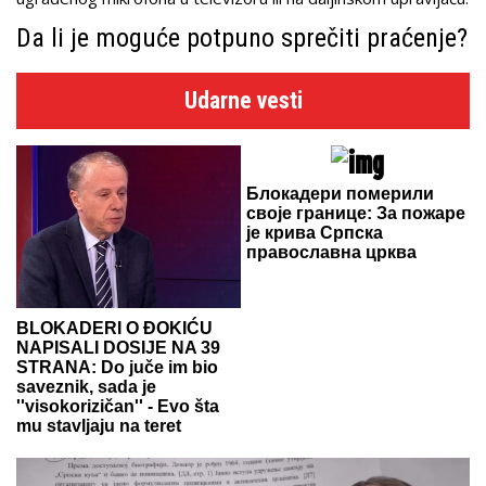
Da li je moguće potpuno sprečiti praćenje?
Udarne vesti
Блокадери померили
своје границе: За пожаре
је крива Српска
православна црква
BLOKADERI O ĐOKIĆU
NAPISALI DOSIJE NA 39
STRANA: Do juče im bio
saveznik, sada je
''visokorizičan'' - Evo šta
mu stavljaju na teret