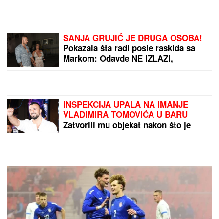
ZA BIVŠEG MUŽA
Želi da se brani sa slobode:
"Verujem da bi i on to uradio za mene", ovo su svi
detalji
"VOLIM STARIJE DEVOJKE"
Mina i
Viktor progovorili o PRESELJENJU I
BRAKU, pa OPLELI po rijaliti
učesnicima: "Ledena kraljica je
opelješila deda Daneta (VIDEO)
RIJALITI ZVEZDA ŽIVI U
RASKOŠNOJ VILI U BEOGRADU
Kuća ima 132 kvadrata, a samo
kupatilo je kao GARSONJERA: "On
je jedini naslednik"