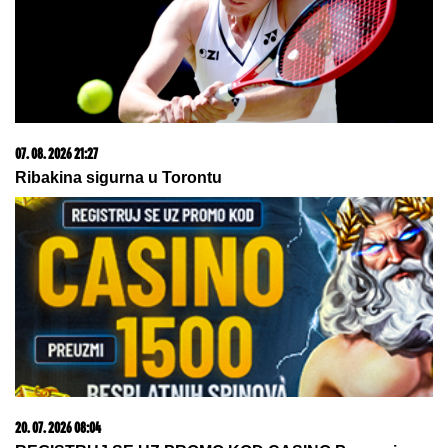
08. 08. 2026 01:28
Dača i Asmin nisu iznenađeni Đukićevim postupkom
sa Jovanom, pa osolili po njegovom odnosu sa Aneli:
Mislim da su glumili! (VIDEO)