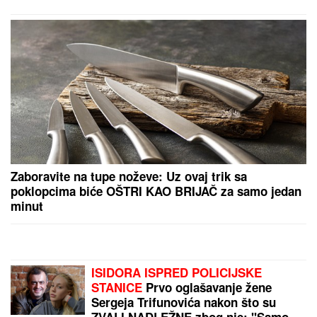
PREPORUKA ZA VAS
EVO KOLIKO GODIŠNJE ZARAĐUJE DRAGAN
STANKOVIĆ
Milioni su u pitanju, a Jovana Jeremić
tvrdi: "U dugovima je"
VERICA RAKOČEVIĆ I VELJKO
PRAVE BAZEN U VILI NA AVALI