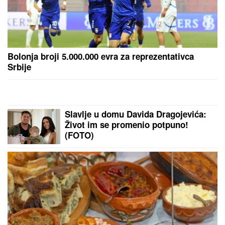
"SMETALI SU MU MOJI IZLASCI"
Voditeljka Ana
Radulović progovorila o razvodu od pevača Mirčeta
Radulovića
SANJA GRUJIĆ JE DRUGA OSOBA!
Pokazala šta radi posle raskida sa
Markom: Odavde NE IZLAZI,
promene na njoj bodu oči (FOTO)
INSPEKCIJA UPALA NA IMANJE