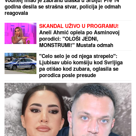
Zaboravite na tupe noževe: Uz ovaj trik sa
poklopcima biće OŠTRI KAO BRIJAČ za samo jedan
minut
ISIDORA ISPRED POLICIJSKE
STANICE
Prvo oglašavanje žene
Sergeja Trifunovića nakon što su
ZVALI NADLEŽNE zbog nje: "Samo
zato sam došla"
Pričalo se da ima nešto sa njegovim
OCEM, a sada ga PRIMILA U STAN i
sve mu je bliža: SNIMAK STANIJE I
BIVŠEG CIMERA USIJAO MREŽE!
(VIDEO)