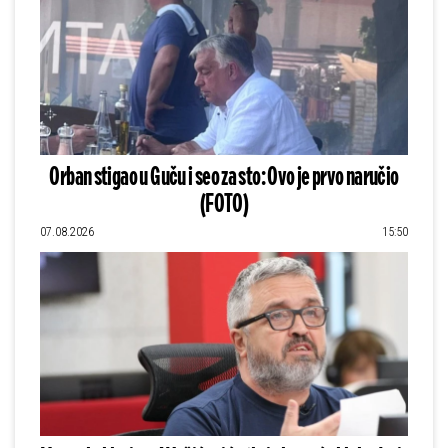
Orban stigao u Guču i seo za sto: Ovo je prvo naručio
(FOTO)
07.08.2026
15:50