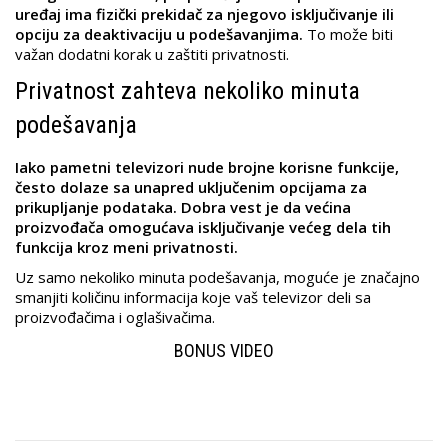
uređaj ima fizički prekidač za njegovo isključivanje ili
opciju za deaktivaciju u podešavanjima.
To može biti
važan dodatni korak u zaštiti privatnosti.
Privatnost zahteva nekoliko minuta
podešavanja
Iako pametni televizori nude brojne korisne funkcije,
često dolaze sa unapred uključenim opcijama za
prikupljanje podataka. Dobra vest je da većina
proizvođača omogućava isključivanje većeg dela tih
funkcija kroz meni privatnosti.
Uz samo nekoliko minuta podešavanja, moguće je značajno
smanjiti količinu informacija koje vaš televizor deli sa
proizvođačima i oglašivačima.
BONUS VIDEO