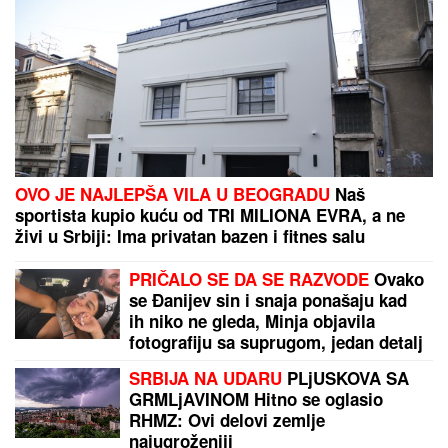
Prvo verenički prsten, sada
IZNENAĐENJE U DOMU SA
LATICAMA RUŽE: Dragan Stanković
PREVAZIŠAO SEBE, pokazao
Aleksandri koliko je VOLI! (FOTO)
(FOTO) BILA U KANDŽAMA DROGE, DECA NISU
IMALA ODEĆU
Pevačica promenila život iz korena,
pa pokazala kako sada izgleda: "Bez filtera"