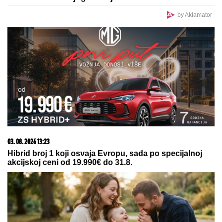
STRAVIČNA NESREĆA KOD
JASENOVIKA!
Strahuje se da ima
TEŠKO POVREĐENIH, sve vrvi od
policije i Hitne pomoći (FOTO)
Srbija izgubila košem u poslednjoj
sekundi, veliko iznenađenje, ovo
nikako nije dobro
OVO JE NAJLEPŠA VILA U BEOGRADU
Naš
sportista kupio kuću od TRI MILIONA EVRA, a ne