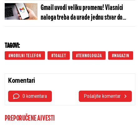
teških bolesti
Gmail uvodi veliku promenu! Vlasnici
naloga treba da urade jednu stvar do
kraja septembra
TAGOVI:
MOBILNI TELEFON
TOALET
TEHNOLOGIJA
MAGAZIN
Komentari
0 komentara
Pošaljite komentar
PREPORUČENE AI VESTI