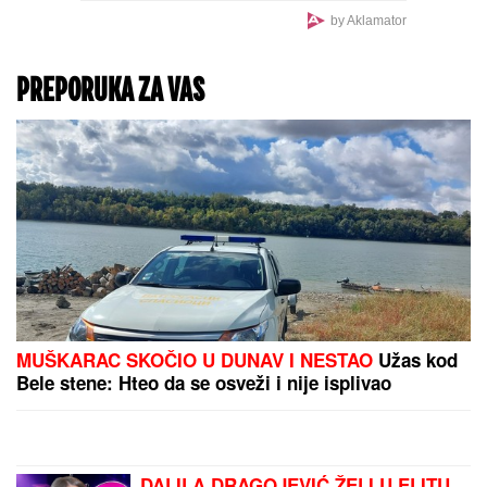
"ODUSTALI SMO OD
VANTELESNE NAKON
NEUSPEŠNIH POKUŠAJA"
Voditeljka sa mužem slavi
16 godina braka:
"Dovoljni smo jedno
drugom"