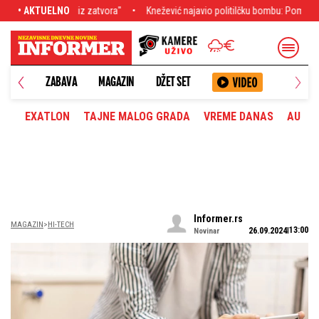
Knežević najavio politilčku bombu: Pomenuo i Spajića - sledi potres u Vladi Cr
• AKTUELNO
ANETA
ZABAVA
MAGAZIN
DŽET SET
EXATLON
TAJNE MALOG GRADA
VREME DANAS
AUTOM
Informer.rs
MAGAZIN
HI-TECH
13:00
26.09.2024
Novinar