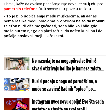
Libeku, kaže da ovakvo ponašanje nije novo jer su ljudi i pre
pametnih telefona
čitali novine i stripove u toaletu.
- To je bilo uobičajenije među muškarcima, ali danas
nema razlike među polovima. S obzirom na to da mobilni
telefon nudi više mogućnosti, sada bilo ko i bilo gde
može putem njega da plati račun, da nešto kupi, pa i da
pošalje poslovni imejl
- kaže Rumf.
Ne nasedajte na megapiksele: Ovih 6
stvari otkrivaju koliko je kamera zaista
dobra
Kuriri padaju s nogu od porudžbina, a
muče se za siću! Radnik "opleo" po
čuvenoj firmi i objasnio zašto vam kasne
Instagram uveo novu opciju! Evo šta sada
porudžbine!
možete da stavite na svoj profil