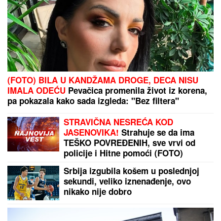
(FOTO) MILICU VELIČKOVIĆ ZADESILA NOVA
NEPRIJATNOST NA ADI BOJANI
Prolazi kroz
agoniju, oglasila se i otkrila šta se dešava nakon
haosa sa Terzom
AJAKS U ELEMENTU:
Razigrani
"kopljanici" bi da u stilu otvore
holandsko prvenstvo