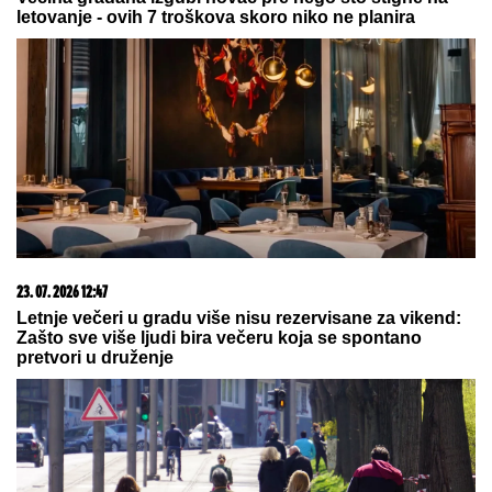
03. 08. 2026 13:23
Hibrid broj 1 koji osvaja Evropu, sada po specijalnoj
akcijskoj ceni od 19.990€ do 31.8.
05. 08. 2026 06:45
Šta dete nasleđuje od oca, a šta od majke? Sve što
treba da znate o genetici