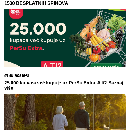
06. 08. 2026 09:39
Marija (3) se igrala u dvorištu i samo je nestala: Posle
42 godine otac je pronašao, zanemeo je kada je saznao
gde je bila
08. 08. 2026 16:10
Zašto je važno ići na liturgiju: Nedeljom se porodica
okuplja pred Bogom