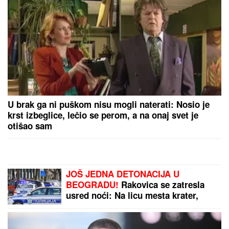
TEŠKA NESREĆA NA MAGISTRALNOM PUTU!
Saobraćaj potpuno obustavljen, IMA POVREĐENIH:
Policija vrši uviđaj kod Stoca
Kasper stigao u Beograd zbog stanja
Mine Kostić: Zabrinut uhvatio prvi
let iz Amerike