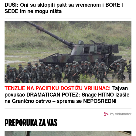
krst izbeglice, lečio se perom, a na onaj svet je
otišao sam
JOŠ JEDNA DETONACIJA U
BEOGRADU!
Rakovica se zatresla
usred noći: Na licu mesta krater,
policija traga za počiniocem
BIVŠI TRENER PARTIZANA:
Sramota me je...