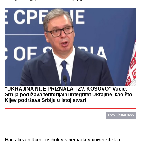
"UKRAJINA NIJE PRIZNALA TZV. KOSOVO" Vučić:
Srbija podržava teritorijalni integritet Ukrajine, kao što
Kijev podržava Srbiju u istoj stvari
Foto: Shuterstock
Hans-Jirgen Rumf, psiholog s nemačkog univerziteta u