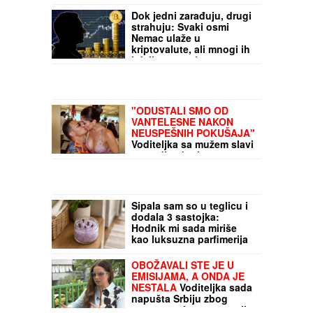
Roditelji su mu ugovorili
brak sa drugom ženom, a
on oženio bivšu svog
prijatelja: Ljubavna priča
slavnog para je jedna od
najlepših, a malo ko zna
Dok jedni zarađuju, drugi
detalje
strahuju: Svaki osmi
Nemac ulaže u
kriptovalute, ali mnogi ih
i dalje smatraju veoma
rizičnim