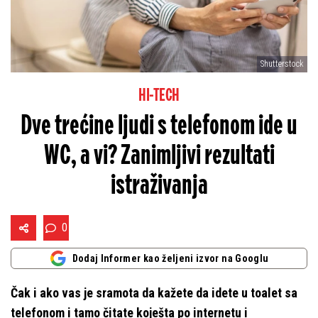
Shutterstock
HI-TECH
Dve trećine ljudi s telefonom ide u
WC, a vi? Zanimljivi rezultati
istraživanja
0
Dodaj Informer kao željeni izvor na Googlu
Čak i ako vas je sramota da kažete da idete u toalet sa
telefonom i tamo čitate koješta po internetu i