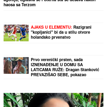
PROGRAM
Svi misle da su ove brutalne reči
upućene Draganu: "Svima sam donela samo dobro"
ORBAN POSETIO TRUBAČKU
LEGENDU
Mađarski političar uživa
na Saboru trubača u Guči: Pozdravio
se sa muzičarima i jeo svadbarski
kupus
"KADA JE SHVATILA DA DOLAZI
KRAJ TO NAM JE TRAŽILA"
Pevačica se lavovski borila sa
karcinomom, pred smrt imala samo
jedan zahtev: "Trudimo se da joj
ispunimo želju"