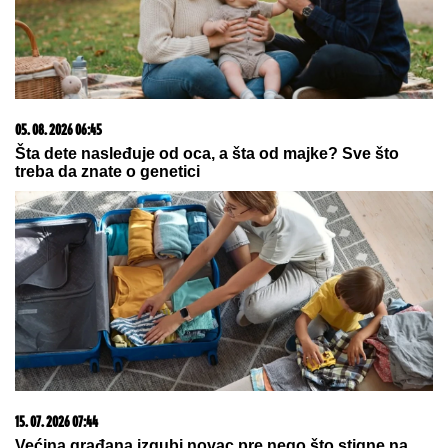
živi u Srbiji: Ima privatan bazen i fitnes salu
PRIČALO SE DA SE RAZVODE
Ovako
se Đanijev sin i snaja ponašaju kad
ih niko ne gleda, Minja objavila
fotografiju sa suprugom, jedan detalj
jasno otkriva u kakvom su braku
SRBIJA NA UDARU
PLjUSKOVA SA
GRMLjAVINOM Hitno se oglasio
RHMZ: Ovi delovi zemlje
najugroženiji
by Aklamator