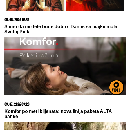
03. 08. 2026 07:31
25.000 kupaca već kupuje uz PerSu Extra. A ti? Saznaj
više
VIDEO
06. 08. 2026 07:08
Evo u kojim banjama važi vaučer od 10.000 dinara -
kompletan spisak destinacija u Srbiji