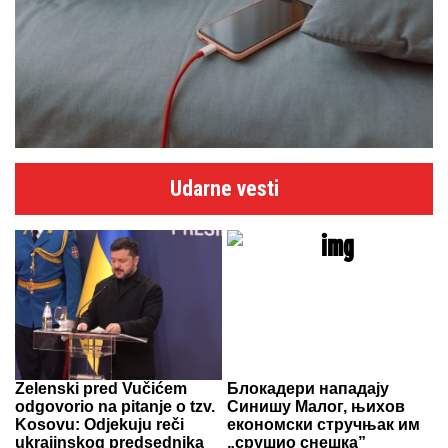
Udarne vesti
Zelenski pred Vučićem
Блокадери нападају
odgovorio na pitanje o tzv.
Синишу Малог, њихов
Kosovu: Odjekuju reči
економски стручњак им
ukrajinskog predsednika
„срушио снешка”