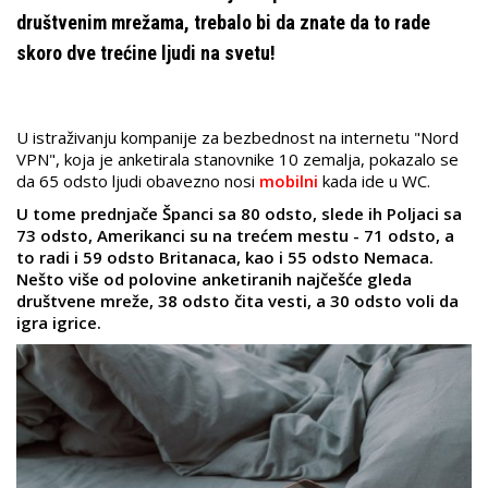
društvenim mrežama, trebalo bi da znate da to rade
skoro dve trećine ljudi na svetu!
U istraživanju kompanije za bezbednost na internetu "Nord
VPN", koja je anketirala stanovnike 10 zemalja, pokazalo se
da 65 odsto ljudi obavezno nosi
mobilni
kada ide u WC.
U tome prednjače Španci sa 80 odsto, slede ih Poljaci sa
73 odsto, Amerikanci su na trećem mestu - 71 odsto, a
to radi i 59 odsto Britanaca, kao i 55 odsto Nemaca.
Nešto više od polovine anketiranih najčešće gleda
društvene mreže, 38 odsto čita vesti, a 30 odsto voli da
igra igrice.