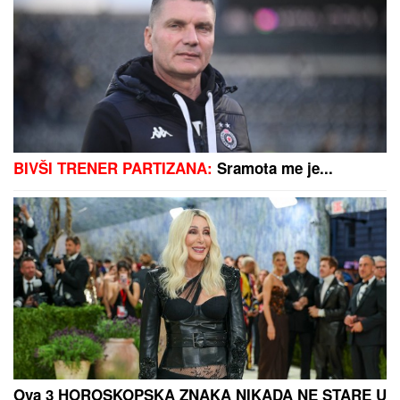
Ana Nikolić šokirala: Otkrila kako je
Rale kažnjava, evo šta joj radi iza
zatvorenih vrata!
U brak ga ni puškom nisu mogli naterati: Nosio je