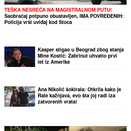
MUŠKARAC SKOČIO U DUNAV I NESTAO
Užas kod
Bele stene: Hteo da se osveži i nije isplivao
DALILA DRAGOJEVIĆ ŽELI U ELITU
10
Otkrila pod kojim uslovima bi
ušla, cifra je ogromna: Spomenula i
skandal sa Dragojevićem
Roditelji su mu ugovorili brak sa
drugom ženom, a on oženio bivšu
svog prijatelja: Ljubavna priča
slavnog para je jedna od najlepših, a
malo ko zna detalje