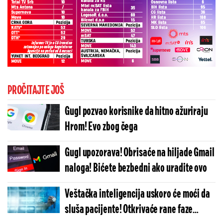
PROČITAJTE JOŠ
Gugl pozvao korisnike da hitno ažuriraju
Hrom! Evo zbog čega
Gugl upozorava! Obrisaće na hiljade Gmail
naloga! Bićete bezbedni ako uradite ovo
Veštačka inteligencija uskoro će moći da
sluša pacijente! Otkrivaće rane faze