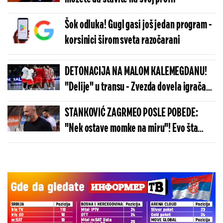
Šok odluka! Gugl gasi još jedan program -
korsinici širom sveta razočarani
DETONACIJA NA MALOM KALEMEGDANU!
"Delije" u transu - Zvezda dovela igrača
Real Madrida!
STANKOVIĆ ZAGRMEO POSLE POBEDE:
"Nek ostave momke na miru"! Evo šta
kaže o isključenju golmana!