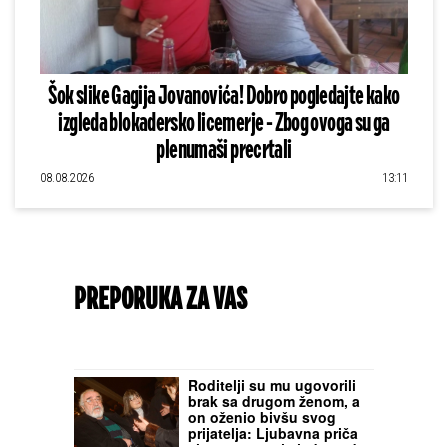
Šok slike Gagija Jovanovića! Dobro pogledajte kako
izgleda blokadersko licemerje - Zbog ovoga su ga
plenumaši precrtali
08.08.2026
13:11
PREPORUKA ZA VAS