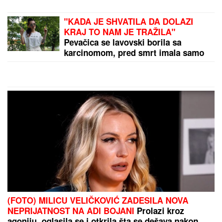
TENZIJE NA PACIFIKU DOSTIŽU VRHUNAC!
Tajvan
povukao DRAMATIČAN POTEZ: Snage HITNO izašle
na Granično ostrvo – sprema se NEPOSREDNI
SUKOB?!
by Aklamator
PREPORUKA ZA VAS
(VIDEO) JOVANA JEREMIĆ PREKINULA JUTARNJI