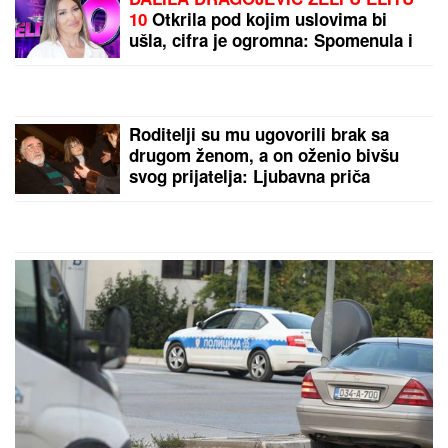
Sipala sam so u teglicu i
dodala 3 sastojka:
Hodnik mi sada miriše
kao luksuzna parfimerija
OBOŽAVALI STE JE U
EMISIJAMA, A ONDA JE
NESTALA
Voditeljka sada
napušta Srbiju zbog
novog posla, progovorila
i o majčinstvu: "Šta me
by Aklamator
briga šta misli komšiluk"
PREPORUKA ZA VAS