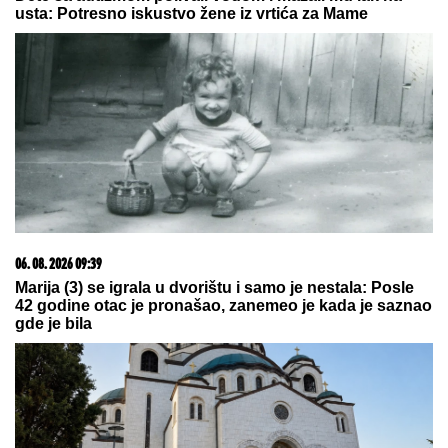
23. 07. 2026 12:47
Letnje večeri u gradu više nisu rezervisane za vikend:
Zašto sve više ljudi bira večeru koja se spontano
pretvori u druženje
09. 08. 2026 05:06
Sirijac savladao srpski, ali nije očekivao ovakav test:
Tast ga 'uhvatio' u mašinu