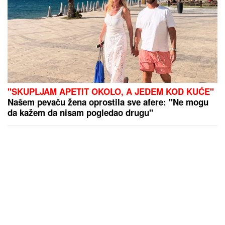
"SKUPLJAM APETIT OKOLO, A JEDEM KOD KUĆE"
Našem pevaču žena oprostila sve afere: "Ne mogu
da kažem da nisam pogledao drugu"