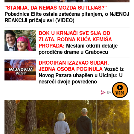
"STANIJA, DA NEMAŠ MOŽDA SUTLIJAŠ?"
Pobednica Elite ostala zatečena pitanjem, o NJENOJ
REAKCIJI pričaju svi (VIDEO)
DOK U KRNJAČI SVE SIJA OD
ZLATA, RODNA KUĆA KEMIŠA
PROPADA:
Meštani otkrili detalje
porodične drame u Grabovcu
DROGIRAN IZAZVAO SUDAR,
JEDNA OSOBA POGINULA
Vozač iz
Novog Pazara uhapšen u Ulcinju: U
nesreći dvoje povređeno
by Aklamator
VIDEO