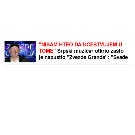
"NISAM HTEO DA UČESTVUJEM U
TOME"
Srpski muzičar otkrio zašto
je napustio "Zvezde Granda": "Svađe
su iscenirane, žiri je bitniji od
takmičara"