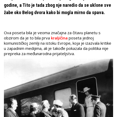
godine, a Tito je tada zbog nje naredio da se uklone sve
žabe oko Belog dvora kako bi mogla mirno da spava.
Ova poseta bila je veoma značajna za čitavu planetu s
obzirom da je to bila prva
kraljičina
poseta jednoj
komunističkoj zemlji na istoku Evrope, koja je izazvala kritike
u zapadnim medijima, ali je takođe pokazala da politika nije
prepreka za međunarodna prijateljstva.