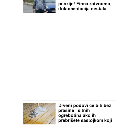
penzije! Firma zatvorena,
dokumentacija nestala -
Evo kako da pronađete
trag do izgubljenog staža
Drveni podovi će biti bez
prašine i sitnih
ogrebotina ako ih
prebrišete sastojkom koji
svi imaju u kuhinji: Ne
košta vas ništa