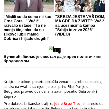
"Mislili su da ćemo mi kao
"SRBIJA JESTE VAŠ DOM,
Crna Gora..." Vučić
MA GDE DA ŽIVITE": Vučić
razvalio ustaše: "To ne
sa učesnicima kampa
menja činjenicu da su
"Srbija te zove 2026"
zlikovci ubili malog
(VIDEO)
Dobrića i hiljade drugih!"
Вучевић: Ђилас је свестан да је пред политичким
бродоломом
Kraljica je tokom posete položila venac na grobu neznanog
junaka na Avali, a sa njom je bio i princ Filip. Par je u
Beogradu proveo dva dana, a zatim posetio Dubrovnik i
Zagreb.
Pre dolaska britanske kraljice,
Josip Broz Tito
je naredio da
se uklone sve žabe u okolini Belog dvora kako bi kraljica