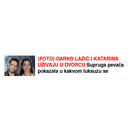
(FOTO) DARKO LAZIĆ I KATARINA
UŽIVAJU U DVORCU
Supruga pevača
pokazala u kakvom luksuzu se
baškare, a ispred ogroman bazen