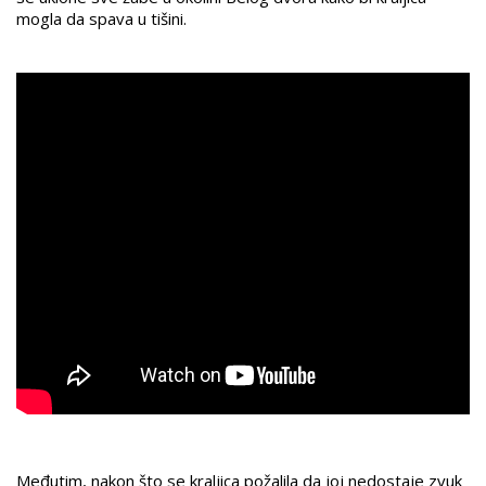
mogla da spava u tišini.
Međutim, nakon što se kraljica požalila da joj nedostaje zvuk