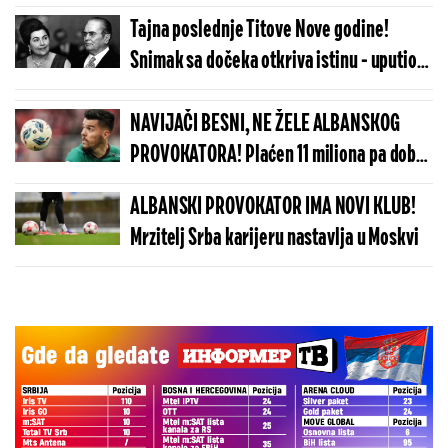
čoveka Juge krije brojne tajne (FOTO)
Tajna poslednje Titove Nove godine!
Snimak sa dočeka otkriva istinu - uputio
je čestitku narodu, a 12 dana kasnije bližio
mu se kraj (VIDEO)
NAVIJAČI BESNI, NE ŽELE ALBANSKOG
PROVOKATORA! Plaćen 11 miliona pa dobio
brutalnu poruku
ALBANSKI PROVOKATOR IMA NOVI KLUB!
Mrzitelj Srba karijeru nastavlja u Moskvi