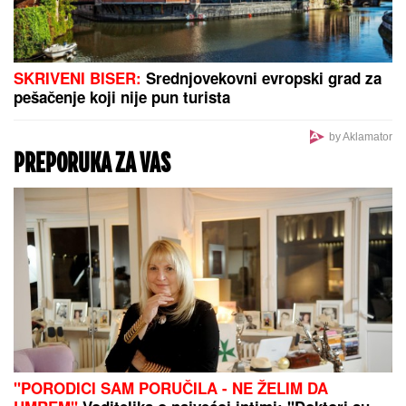
SKRIVENI BISER:
Srednjovekovni evropski grad za
pešačenje koji nije pun turista
by Aklamator
PREPORUKA ZA VAS
"PORODICI SAM PORUČILA - NE ŽELIM DA