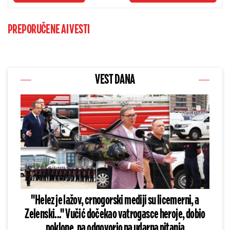
PREPORUČENE AI VESTI
VEST DANA
"Helez je lažov, crnogorski mediji su licemerni, a
Zelenski..." Vučić dočekao vatrogasce heroje, dobio
poklone, pa odgovorio na udarna pitanja