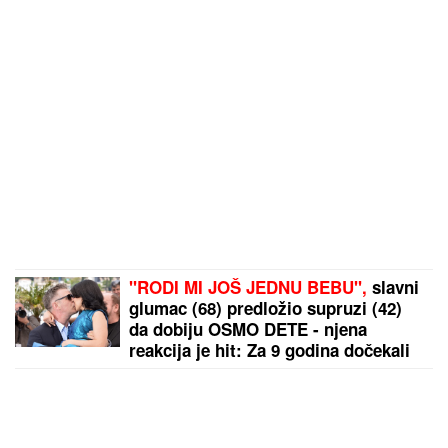
"RODI MI JOŠ JEDNU BEBU",
slavni
glumac (68) predložio supruzi (42)
da dobiju OSMO DETE - njena
reakcija je hit: Za 9 godina dočekali
su 4 SINA I 3 ĆERKE, ali on ne želi
da se zaustavi