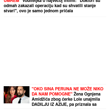
UMREM"
Voditeljka o najvećoj intimi: "Doktori su
odmah zakazali operaciju kad su shvatili stanje
stvari", ovo je samo jednom pričala
"OKO SINA PERUNA NE MOŽE NIKO
DA NAM POMOGNE"
Žena Ognjena
Amidžića zbog ćerke Lole unajmila
DADILJU IZ AZIJE, pa priznala sa
čim se suočavaju u domu! (FOTO)