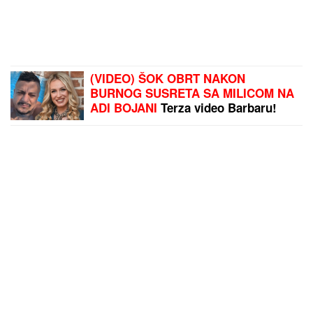
(VIDEO) ŠOK OBRT NAKON
BURNOG SUSRETA SA MILICOM NA
ADI BOJANI
Terza video Barbaru!
Dva puta pričali, a onda ga pozvala:
"Upisaću se kao otac"