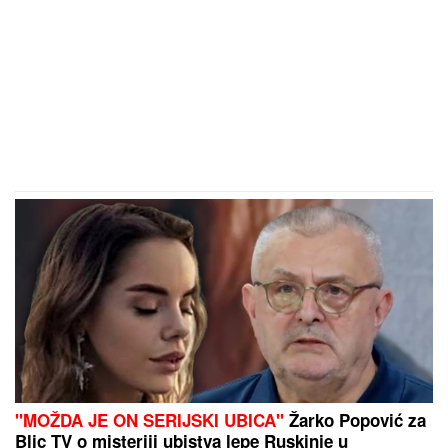
"MOŽDA JE ON SERIJSKI UBICA"
Žarko Popović za
Blic TV o misteriji ubistva lepe Ruskinje u