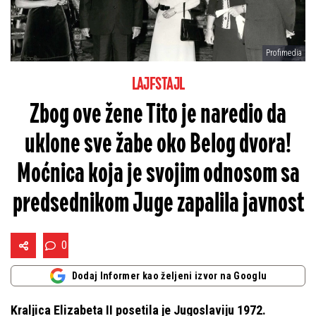
Profimedia
LAJFSTAJL
Zbog ove žene Tito je naredio da
uklone sve žabe oko Belog dvora!
Moćnica koja je svojim odnosom sa
predsednikom Juge zapalila javnost
0
Dodaj Informer kao željeni izvor na Googlu
Kraljica Elizabeta II posetila je Jugoslaviju 1972.