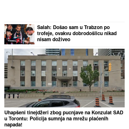
Salah: Došao sam u Trabzon po
trofeje, ovakvu dobrodošlicu nikad
nisam doživeo
Uhapšeni tinejdžeri zbog pucnjave na Konzulat SAD
u Torontu: Policija sumnja na mrežu plaćenih
napada!