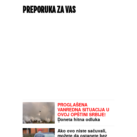
PREPORUKA ZA VAS
PROGLAŠENA
VANREDNA SITUACIJA U
OVOJ OPŠTINI SRBIJE!
Doneta hitna odluka
Štaba: MUP uputio sve
raspoložive kapacitete na
Ako ovo niste sačuvali,
teren
možete da ostanete bez