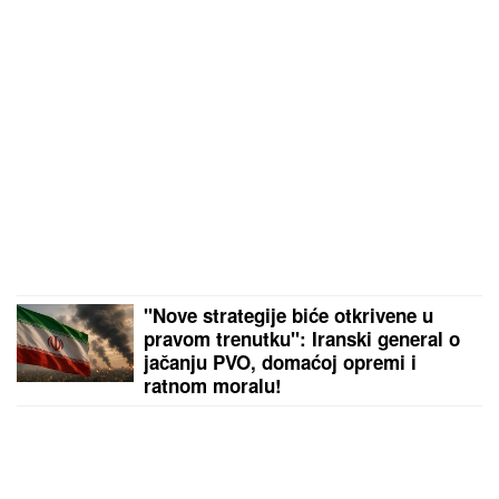
"Nove strategije biće otkrivene u
pravom trenutku": Iranski general o
jačanju PVO, domaćoj opremi i
ratnom moralu!