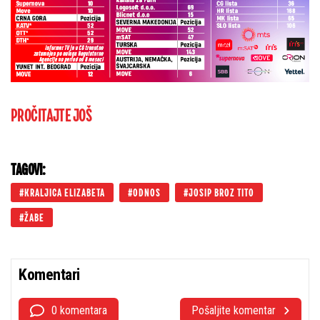
PROČITAJTE JOŠ
TAGOVI:
KRALJICA ELIZABETA
ODNOS
JOSIP BROZ TITO
ŽABE
Komentari
0 komentara
Pošaljite komentar