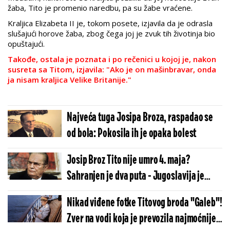
žaba, Tito je promenio naredbu, pa su žabe vraćene.
Kraljica Elizabeta II je, tokom posete, izjavila da je odrasla
slušajući horove žaba, zbog čega joj je zvuk tih životinja bio
opuštajući.
Takođe, ostala je poznata i po rečenici u kojoj je, nakon
susreta sa Titom, izjavila: "Ako je on mašinbravar, onda
ja nisam kraljica Velike Britanije."
Najveća tuga Josipa Broza, raspadao se
od bola: Pokosila ih je opaka bolest
Josip Broz Tito nije umro 4. maja?
Sahranjen je dva puta - Jugoslavija je
ronila suze, a prava istina se zataškavala
Nikad viđene fotke Titovog broda "Galeb"!
Zver na vodi koja je prevozila najmoćnijeg