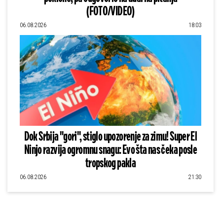
(FOTO/VIDEO)
06.08.2026
18:03
Dok Srbija "gori", stiglo upozorenje za zimu! Super El
Ninjo razvija ogromnu snagu: Evo šta nas čeka posle
tropskog pakla
06.08.2026
21:30