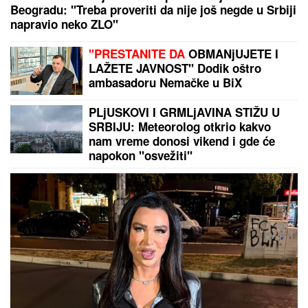
Beogradu: "Treba proveriti da nije još negde u Srbiji
napravio neko ZLO"
"PRESTANITE DA
OBMANjUJETE I
LAŽETE JAVNOST" Dodik oštro
ambasadoru Nemačke u BiX
PLjUSKOVI I GRMLjAVINA STIŽU U
SRBIJU: Meteorolog otkrio kakvo
nam vreme donosi vikend i gde će
napokon "osvežiti"