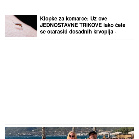
Klopke za komarce: Uz ove
JEDNOSTAVNE TRIKOVE lako ćete
se otarasiti dosadnih krvopija -
jednu ZAMKU možete napraviti sami,
a za drugu vam ne treba BAŠ NIŠTA