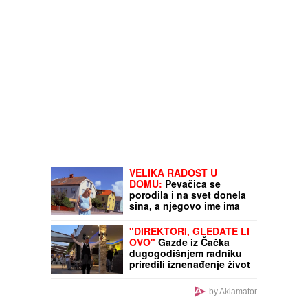
VELIKA RADOST U
DOMU:
Pevačica se
porodila i na svet donela
sina, a njegovo ime ima
posebno značenje
"DIREKTORI, GLEDATE LI
OVO"
Gazde iz Čačka
dugogodišnjem radniku
priredili iznenađenje život
- poklonili mu auto, ceo
restoran plakao (VIDEO)
by Aklamator