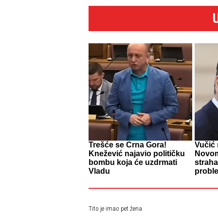
Trešće se Crna Gora!
Vučić 
Knežević najavio političku
Novom
bombu koja će uzdrmati
straha
Vladu
probl
Tito je imao pet žena