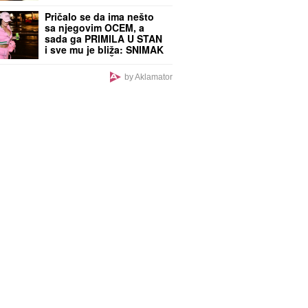
Pričalo se da ima nešto
sa njegovim OCEM, a
sada ga PRIMILA U STAN
i sve mu je bliža: SNIMAK
STANIJE I BIVŠEG
CIMERA USIJAO MREŽE!
by Aklamator
(VIDEO)