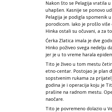
Nakon što se Pelagija vratila u
uhapšen. Kasnije se ponovo uda
Pelagija je podigla spomenik u 
porodicom. Iako je prošlo više 
Hinka ostali su očuvani, a za t
Ćerka Zlatica imala je dve godi
Hinko poživeo svega nedelju da
jer je u to vreme harala epidem
Tito je živeo u tom mestu četir
etno-centar. Postojao je plan d
sopstvenim rukama za prijatelj
godina je i operacija koju je 
prašine na radnom mestu. Opera
naočare.
Tito je povremeno dolazio u Ve