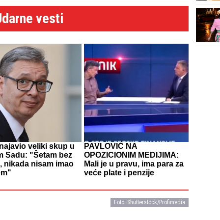
Udarne vesti
najavio veliki skup u
PAVLOVIĆ NA
 Sadu: "Šetam bez
OPOZICIONIM MEDIJIMA:
, nikada nisam imao
Mali je u pravu, ima para za
em"
veće plate i penzije
Foto: Shutterstock/Profimedia