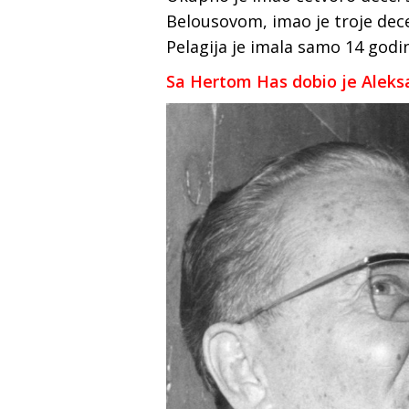
Belousovom, imao je troje dece,
Pelagija je imala samo 14 godin
Sa Hertom Has dobio je Aleks