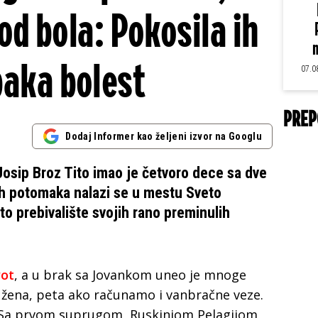
od bola: Pokosila ih
m
paka bolest
07.0
PREP
Dodaj Informer kao željeni izvor na Googlu
Josip Broz Tito imao je četvoro dece sa dve
ih potomaka nalazi se u mestu Sveto
to prebivalište svojih rano preminulih
vot
, a u brak sa Jovankom uneo je mnoge
 žena, peta ako računamo i vanbračne veze.
 Sa prvom suprugom, Ruskinjom Pelagijom