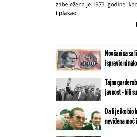
zabeležena je 1973. godine, ka
i plakao.
Novčanica sa li
ispravio ni nak
Tajna garderobe
javnost - bili 
Da li je iko bio
neviđena moć i