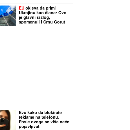
EU
okleva da primi
Ukrajinu kao člana: Ovo
je glavni razlog,
spomenuli i Crnu Goru!
Evo kako da blokirate
reklame na telefonu:
Posle ovoga se više neće
pojavljivati