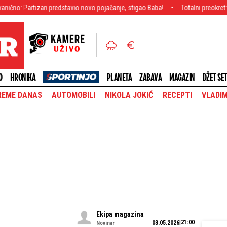
an predstavio novo pojačanje, stigao Baba!
Totalni preokret: Povratak milje
O
HRONIKA
PLANETA
ZABAVA
MAGAZIN
DŽET SE
REME DANAS
AUTOMOBILI
NIKOLA JOKIĆ
RECEPTI
VLADIM
Ekipa magazina
21:00
03.05.2026
Novinar