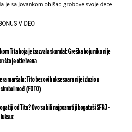
da je sa Jovankom obišao grobove svoje dece
BONUS VIDEO
kom Tita koja je izazvala skandal: Greška koju niko nije
on što je otkrivena
ra maršala: Tito bez ovih aksesoara nije izlazio u
su simbol moći (FOTO)
 bogatiji od Tita? Ovo su bili najpoznatiji bogataši SFRJ -
 luksuz