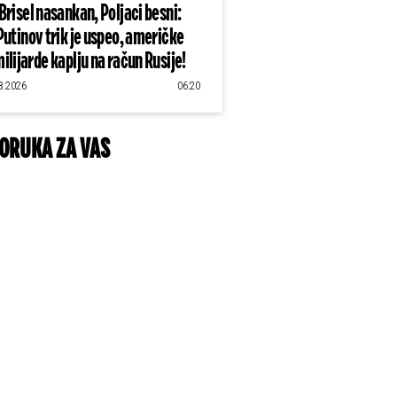
Brisel nasankan, Poljaci besni:
Putinov trik je uspeo, američke
ilijarde kaplju na račun Rusije!
8.2026
06:20
ORUKA ZA VAS