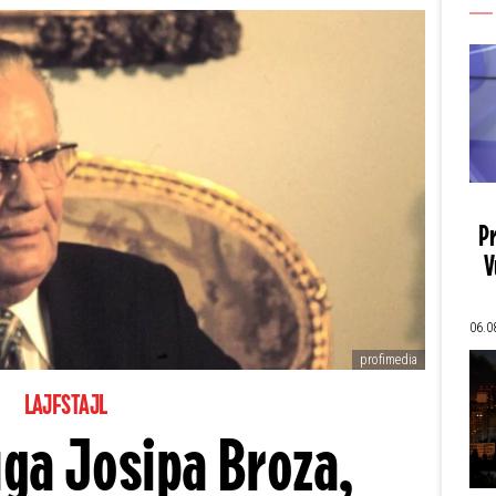
Pr
V
06.0
profimedia
LAJFSTAJL
ga Josipa Broza,