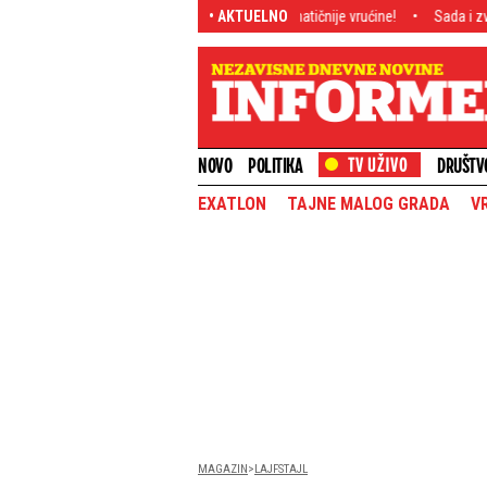
še: Meteorolog najavljuje još dramatičnije vrućine!
• AKTUELNO
Sada i zvanično: Partiz
NOVO
POLITIKA
DRUŠTV
EXATLON
TAJNE MALOG GRADA
V
MAGAZIN
LAJFSTAJL