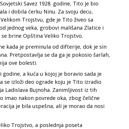
 Sovjetski Savez 1928. godine, Tito je bio
la i dobila ćerku Ninu. Za svoju decu,
Velikom Trojstvu, gde je Tito živeo sa
od jednog veka, grobovi mališana Zlatice i
o se brine Opština Veliko Trojstvo.
ne kada je preminula od difterije, dok je sin
na. Pretpostavlja se da ga je pokosio šarlah,
ija ove bolesti.
i godine, a kuća u kojoj je boravio sada je
a se izloži deo ograde koju je Tito izradio
a Ladislava Bujnoha. Zanimljivost iz tih
Tito imao nakon povrede oka, zbog čelične
cija je bila uspešna, ali je morao da nosi
liko Trojstvo, a poslednja poseta