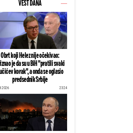
VEST DANA
Obrt koji Helez nije očekivao:
iznao je da su u BiH "pratili svaki
učićev korak", a onda se oglasio
predsednik Srbije
8.2026
23:24