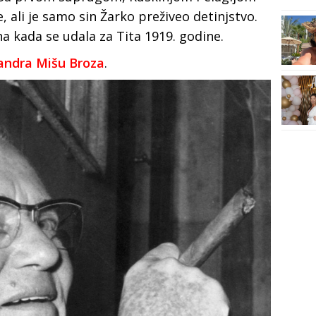
 ali je samo sin Žarko preživeo detinjstvo.
a kada se udala za Tita 1919. godine.
andra Mišu Broza
.