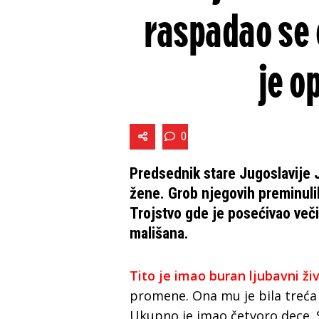
raspadao se 
je o
0
Predsednik stare Jugoslavije 
žene. Grob njegovih preminul
Trojstvo gde je posećivao veči
mališana.
Tito je imao buran ljubavni ži
promene. Ona mu je bila treća
Ukupno je imao četvoro dece.