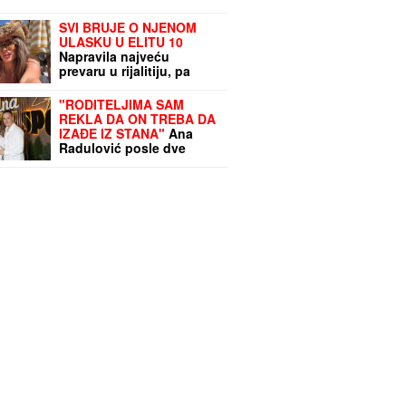
SVI BRUJE O NJENOM
ULASKU U ELITU 10
Napravila najveću
prevaru u rijalitiju, pa
nestala iz Srbije: Kuća u
kojoj je živela napuštena,
"RODITELJIMA SAM
a jedna stvar zapala za
REKLA DA ON TREBA DA
oko pratiocima
IZAĐE IZ STANA"
Ana
Radulović posle dve
godine otvorila dušu o
RAZVODU od Mirčeta:
"Insistirao je na tome"