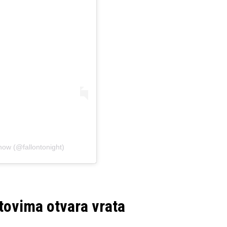
how (@fallontonight)
tovima otvara vrata