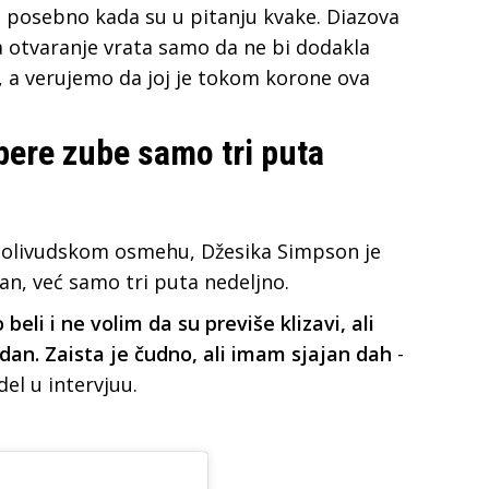
, posebno kada su u pitanju kvake. Diazova
za otvaranje vrata samo da ne bi dodakla
, a verujemo da joj je tokom korone ova
pere zube samo tri puta
olivudskom osmehu, Džesika Simpson je
an, već samo tri puta nedeljno.
beli i ne volim da su previše klizavi, ali
i dan. Zaista je čudno, ali imam sjajan dah
-
del u intervjuu.