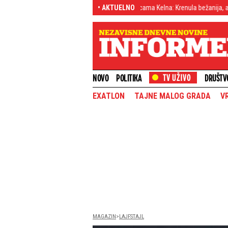
riptovalute
Udarno! Haos na ulicama Kelna: Krenula bežanija, a evo šta je 
• AKTUELNO
NOVO
POLITIKA
DRUŠTV
EXATLON
TAJNE MALOG GRADA
V
MAGAZIN
LAJFSTAJL