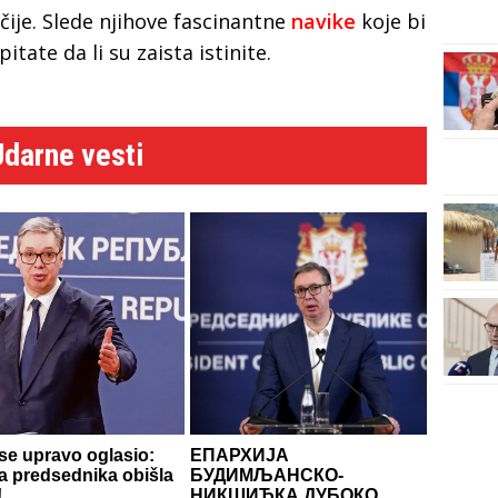
ačije. Slede njihove fascinantne
navike
koje bi
tate da li su zaista istinite.
Udarne vesti
se upravo oglasio:
ЕПАРХИЈА
a predsednika obišla
БУДИМЉАНСКО-
!
НИКШИЋКА ДУБОКО