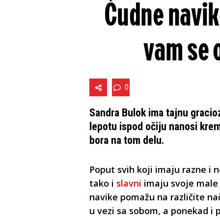
Čudne navik
vam se 
0
Sandra Bulok ima tajnu gracioz
lepotu ispod očiju nanosi kre
bora na tom delu.
Poput svih koji imaju razne i 
tako i
slavni
imaju svoje male
navike pomažu na različite nač
u vezi sa sobom, a ponekad i p