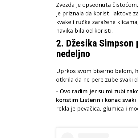
Zvezda je opsednuta čistoćom
je priznala da koristi laktove 
kvake i ručke zaražene klicama
navika bila od koristi.
2. Džesika Simpson 
nedeljno
Uprkos svom biserno belom, h
otkrila da ne pere zube svaki d
- Ovo radim jer su mi zubi tako 
koristim Listerin i konac svak
rekla je pevačica, glumica i mo