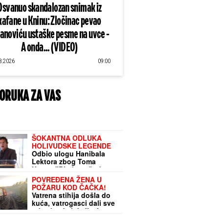
Osvanuo skandalozan snimak iz
kafane u Kninu: Zločinac pevao
lanoviću ustaške pesme na uvce -
A onda... (VIDEO)
8.2026
09:00
ORUKA ZA VAS
ŠOKANTNA ODLUKA
HOLIVUDSKE LEGENDE
Odbio ulogu Hanibala
Lektora zbog Toma
Kruza: "Bio je to čudan
potez"
POVREĐENA ŽENA U
POŽARU KOD ČAČKA!
Vatrena stihija došla do
kuća, vatrogasci dali sve
od sebe da lokalizuju
žarište