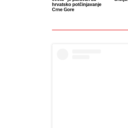
hrvatsko potčinjavanje
Crne Gore