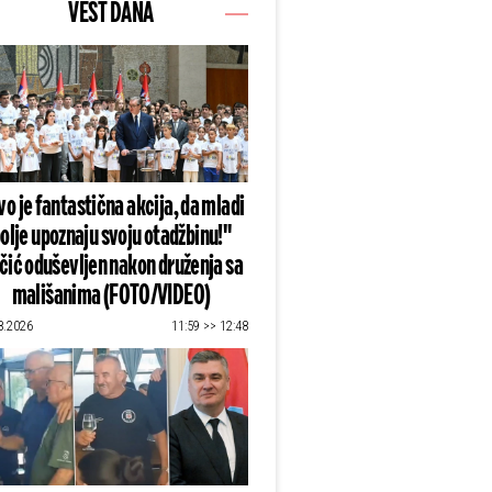
VEST DANA
o je fantastična akcija, da mladi
olje upoznaju svoju otadžbinu!"
čić oduševljen nakon druženja sa
mališanima (FOTO/VIDEO)
8.2026
11:59 >> 12:48