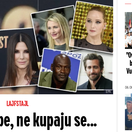
"Ov
b
Vu
06.0
EPA
LAJFSTAJL
e, ne kupaju se...