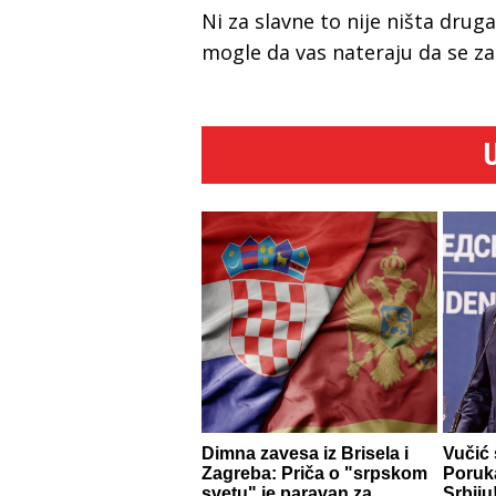
Ni za slavne to nije ništa drug
mogle da vas nateraju da se zapi
Dimna zavesa iz Brisela i
Vučić 
Zagreba: Priča o "srpskom
Poruk
svetu" je paravan za
Srbiju