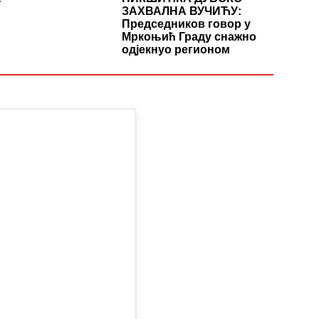
ЗАХВАЛНА ВУЧИЋУ:
Председников говор у
Мркоњић Граду снажно
одјекнуо регионом