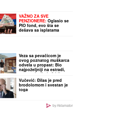
VAŽNO ZA SVE
PENZIONERE:
Oglasio se
PIO fond, evo šta se
dešava sa isplatama
novca
Veza sa pevačicom je
ovog poznatog muškarca
odvela u propast: Bio
najpoželjniji na estradi,
pa se odselio iz Srbije
Vučević: Đilas je pred
brodolomom i svestan je
toga
by Aklamator