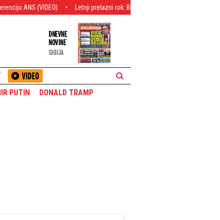
S (VIDEO)
Letnji prelazni rok: Buuum - novi Srbin u Juventusu, prvi čovek Be
DNEVNE
NOVINE
SRBIJA
T
IR PUTIN
DONALD TRAMP