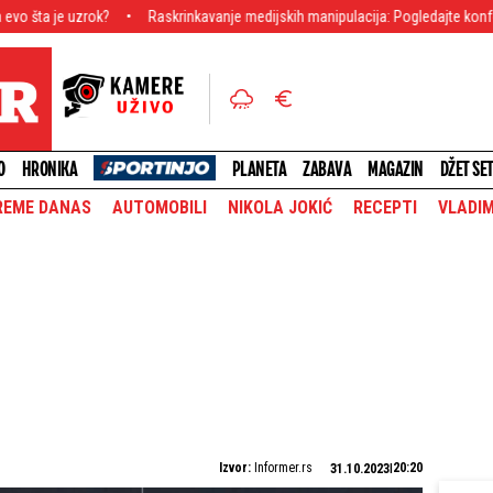
uzrok?
Raskrinkavanje medijskih manipulacija: Pogledajte konferenciju AN
O
HRONIKA
PLANETA
ZABAVA
MAGAZIN
DŽET SE
REME DANAS
AUTOMOBILI
NIKOLA JOKIĆ
RECEPTI
VLADIM
Izvor:
Informer.rs
20:20
31.10.2023