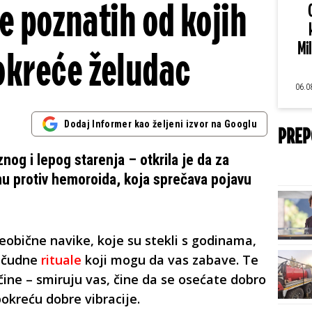
e poznatih od kojih
Mi
okreće želudac
06.0
Dodaj Informer kao željeni izvor na Googlu
PREP
nog i lepog starenja – otkrila je da za
mu protiv hemoroida, koja sprečava pojavu
neobične navike, koje su stekli s godinama,
 čudne
rituale
koji mogu da vas zabave. Te
ine – smiruju vas, čine da se osećate dobro
okreću dobre vibracije.