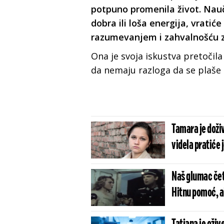
potpuno promenila život. Nauči
dobra ili loša energija, vrati
razumevanjem i zahvalnošću z
Ona je svoja iskustva pretočila 
da nemaju razloga da se plaše
Tamara je doživ
videla pratiće j
Naš glumac čet
Hitnu pomoć, a