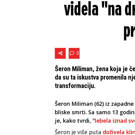
videla "na d
p
0
Šeron Miliman, žena koja je čet
da su ta iskustva promenila nj
transformaciju.
Šeron Miliman (62) iz zapadne V
bliske smrti. Sa samo 13 godin
je, kako tvrdi, "
lebela iznad sv
Šeron je više puta
doživela kli