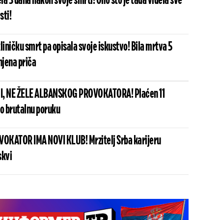
ela 3 dana nakon svoje smrti! Ono što je tada videla sve
sti!
liničku smrt pa opisala svoje iskustvo! Bila mrtva 5
njena priča
I, NE ŽELE ALBANSKOG PROVOKATORA! Plaćen 11
io brutalnu poruku
OKATOR IMA NOVI KLUB! Mrzitelj Srba karijeru
skvi