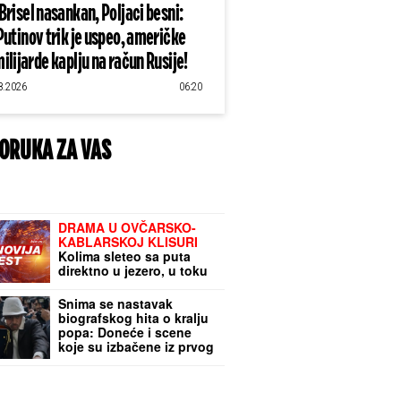
Brisel nasankan, Poljaci besni:
Putinov trik je uspeo, američke
ilijarde kaplju na račun Rusije!
8.2026
06:20
ORUKA ZA VAS
DRAMA U OVČARSKO-
KABLARSKOJ KLISURI
Kolima sleteo sa puta
direktno u jezero, u toku
izvlačenje vozila (FOTO)
Snima se nastavak
biografskog hita o kralju
popa: Doneće i scene
koje su izbačene iz prvog
dela