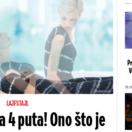
Pr
V
06.0
Shuterstock
LAJFSTAJL
a 4 puta! Ono što je