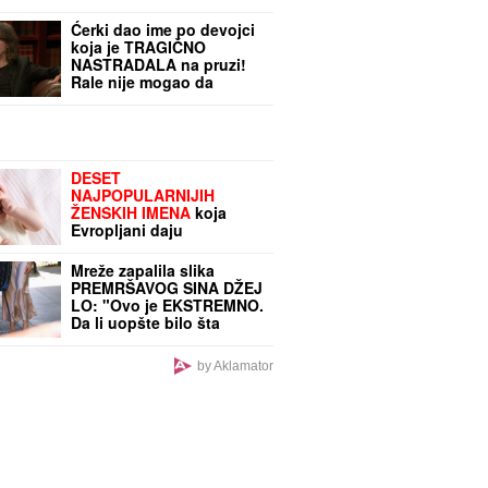
Ćerki dao ime po devojci
koja je TRAGIČNO
NASTRADALA na pruzi!
Rale nije mogao da
preboli gubitak:
"Nadrogirala se, sela na
šine, umrla je od sepse"
DESET
NAJPOPULARNIJIH
ŽENSKIH IMENA
koja
Evropljani daju
devojčicama u 2026: Prvo
mesto sve iznenadilo,
Mreže zapalila slika
roditelji potpuno
PREMRŠAVOG SINA DŽEJ
promenili favorite
LO: "Ovo je EKSTREMNO.
Da li uopšte bilo šta
jede!?" - a evo kako
Maksimlijan zaista
by Aklamator
izgleda uživo, na
paparaco fotkama nema
ni fotošopa ni veštačke
intelig