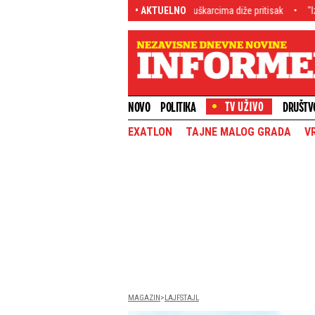
oca Božinovska u sedmoj deceniji muškarcima diže pritisak
• AKTUELNO
"Izluđivali ste 
NOVO
POLITIKA
DRUŠTV
EXATLON
TAJNE MALOG GRADA
V
MAGAZIN
LAJFSTAJL