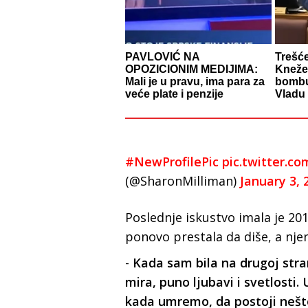
PAVLOVIĆ NA
Trešć
OPOZICIONIM MEDIJIMA:
Knežev
Mali je u pravu, ima para za
bombu
veće plate i penzije
Vladu
#NewProfilePic
pic.twitter.c
(@SharonMilliman)
January 3, 
Poslednje iskustvo imala je 201
ponovo prestala da diše, a njen
-
Kada sam bila na drugoj stran
mira, puno ljubavi i svetlosti.
kada umremo, da postoji nešt