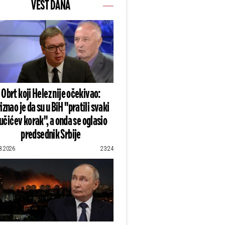
VEST DANA
Obrt koji Helez nije očekivao:
iznao je da su u BiH "pratili svaki
učićev korak", a onda se oglasio
predsednik Srbije
8.2026
23:24