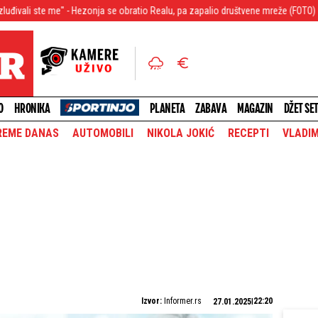
me" - Hezonja se obratio Realu, pa zapalio društvene mreže (FOTO)
Ko je, br
O
HRONIKA
PLANETA
ZABAVA
MAGAZIN
DŽET SE
REME DANAS
AUTOMOBILI
NIKOLA JOKIĆ
RECEPTI
VLADIM
Izvor:
Informer.rs
22:20
27.01.2025