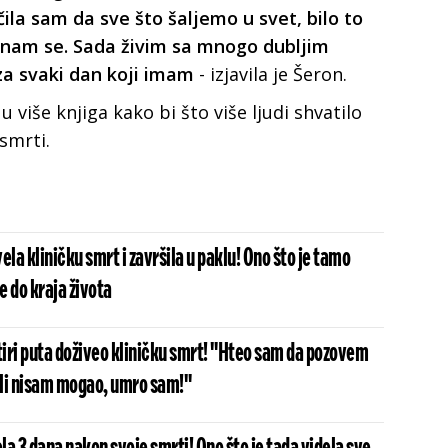
la sam da sve što šaljemo u svet, bilo to
će nam se. Sada živim sa mnogo dubljim
a svaki dan koji imam
- izjavila je Šeron.
u više knjiga kako bi što više ljudi shvatilo
 smrti.
ela kliničku smrt i završila u paklu! Ono što je tamo
e do kraja života
iri puta doživeo kliničku smrt! "Hteo sam da pozovem
li nisam mogao, umro sam!"