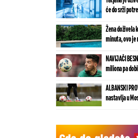
Tatjana je oživ
će do srži potre
Žena doživela k
minuta, ovo je 
NAVIJAČI BESN
miliona pa dob
ALBANSKI PROV
nastavlja u Mo