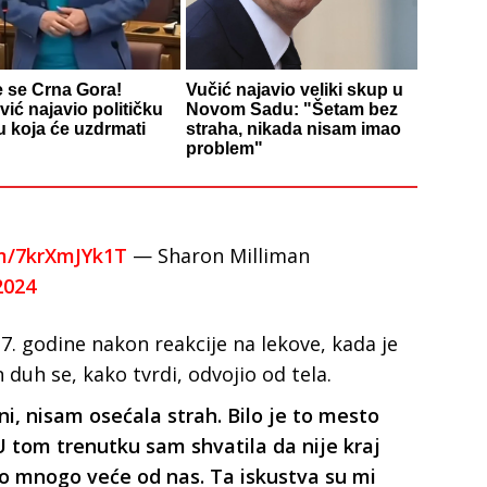
e se Crna Gora!
Vučić najavio veliki skup u
ić najavio političku
Novom Sadu: "Šetam bez
 koja će uzdrmati
straha, nikada nisam imao
problem"
om/7krXmJYk1T
— Sharon Milliman
2024
7. godine nakon reakcije na lekove, kada je
 duh se, kako tvrdi, odvojio od tela.
i, nisam osećala strah. Bilo je to mesto
 U tom trenutku sam shvatila da nije kraj
o mnogo veće od nas. Ta iskustva su mi