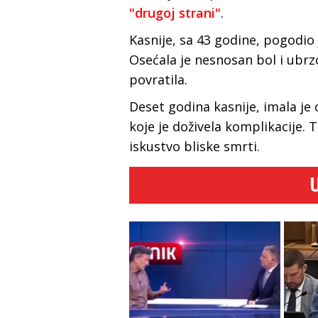
"drugoj strani"
.
Kasnije, sa 43 godine, pogodio
Osećala je nesnosan bol i ubrzo 
povratila.
Deset godina kasnije, imala je
koje je doživela komplikacije. 
iskustvo bliske smrti.