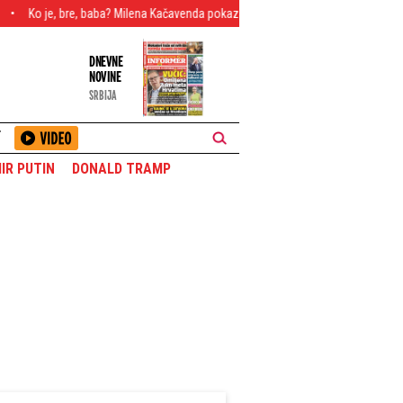
e, baba? Milena Kačavenda pokazala poprsje i klinkama iz rijalitija zapušila usta -
DNEVNE
NOVINE
SRBIJA
T
IR PUTIN
DONALD TRAMP