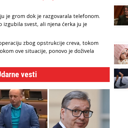
 ju je grom dok je razgovarala telefonom.
izgubila svest, ali njena ćerka ju je
 operaciju zbog opstrukcije creva, tokom
Tokom ove situacije, ponovo je doživela
Udarne vesti