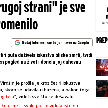
rugoj strani" je sve
m
romenilo
07.0
PREP
Dodaj Informer kao željeni izvor na Googlu
iri puta doživela iskustvo bliske smrti, tvrdi
en pogled na život i donela joj duhovnu
irdžinije prošla je kroz četiri iskustva
a, skoro se udavila u bazenu, a nakon toga
og tela
", videći sve što se dešavalo.
ničnu smrt i svaki put je videla isto na