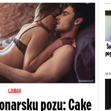
Šo
pog
08.0
Shutterstock
LJUBAV
ionarsku pozu: Cake