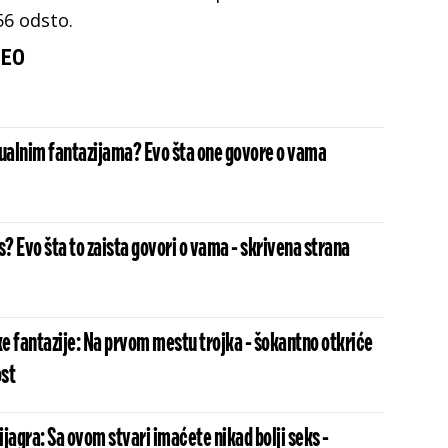
56 odsto.
EO
sualnim fantazijama? Evo šta one govore o vama
s? Evo šta to zaista govori o vama - skrivena strana
e fantazije: Na prvom mestu trojka - šokantno otkriće
st
jagra: Sa ovom stvari imaćete nikad bolji seks -