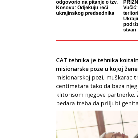
odgovorio na pitanje o tzv.
PRIZ
Kosovu: Odjekuju reči
Vučić:
ukrajinskog predsednika
teritor
Ukraji
podrža
stvari
CAT tehnika je tehnika koitaln
misionarske poze u kojoj žene
misionarskoj pozi, muškarac t
centimetara tako da baza nje
klitorisom njegove partnerke
bedara treba da priljubi genital