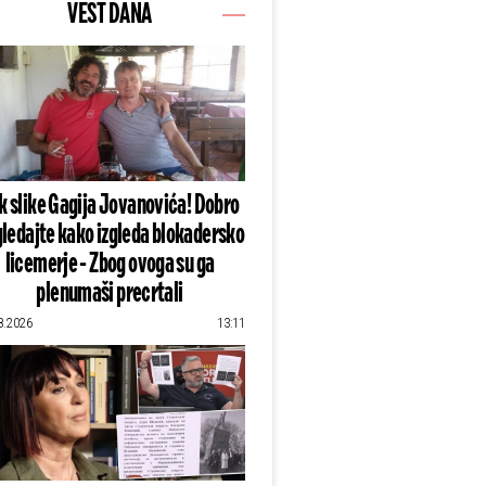
VEST DANA
k slike Gagija Jovanovića! Dobro
ledajte kako izgleda blokadersko
licemerje - Zbog ovoga su ga
plenumaši precrtali
8.2026
13:11