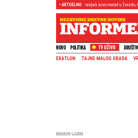
a njihovom nebu
Dok ga navijači zovu nazad u Zvezdu, Kampaco dominira u 
• AKTUELNO
NOVO
POLITIKA
DRUŠTV
EXATLON
TAJNE MALOG GRADA
V
MAGAZIN
LJUBAV