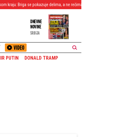
 pokazuje delima, a ne rečima, zato SNS aktivisti ne staju - Pogledajte kako men
DNEVNE
NOVINE
SRBIJA
T
IR PUTIN
DONALD TRAMP