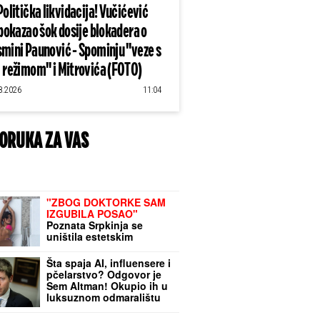
Politička likvidacija! Vučićević
pokazao šok dosije blokadera o
mini Paunović - Spominju "veze s
režimom" i Mitrovića (FOTO)
8.2026
11:04
ORUKA ZA VAS
"ZBOG DOKTORKE SAM
IZGUBILA POSAO"
Poznata Srpkinja se
uništila estetskim
zahvatima, pa vratila
prirodan izgled: Sada
Šta spaja AI, influensere i
isplivala stara fotka
pčelarstvo? Odgovor je
Sem Altman! Okupio ih u
luksuznom odmaralištu
(VIDEO)