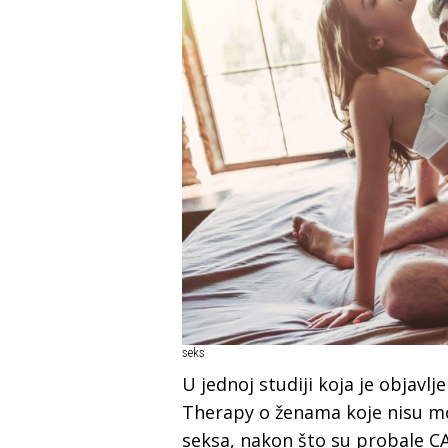
seks
U jednoj studiji koja je objavl
Therapy o ženama koje nisu m
seksa, nakon što su probale C