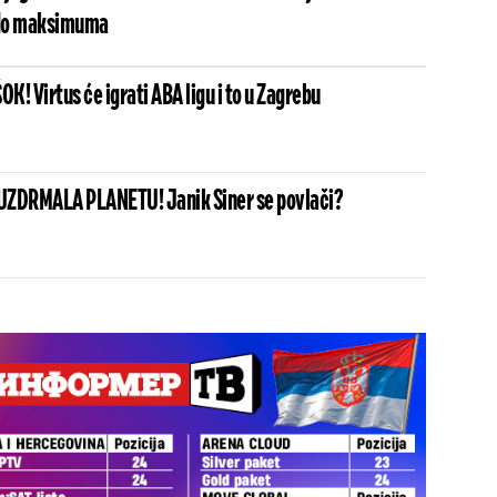
 do maksimuma
! Virtus će igrati ABA ligu i to u Zagrebu
UZDRMALA PLANETU! Janik Siner se povlači?