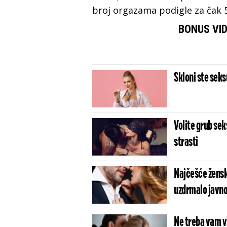
broj orgazama podigle za čak 
BONUS VID
Skloni ste sek
Volite grub sek
strasti
Najčešće žensk
uzdrmalo javno
Ne treba vam vi