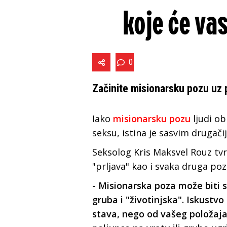
koje će vas
0
Začinite misionarsku pozu uz 
Iako
misionarsku pozu
ljudi ob
seksu, istina je sasvim drugačij
Seksolog Kris Maksvel Rouz tvr
"prljava" kao i svaka druga po
- Misionarska poza može biti sl
gruba i "životinjska". Iskustv
stava, nego od vašeg položaja.