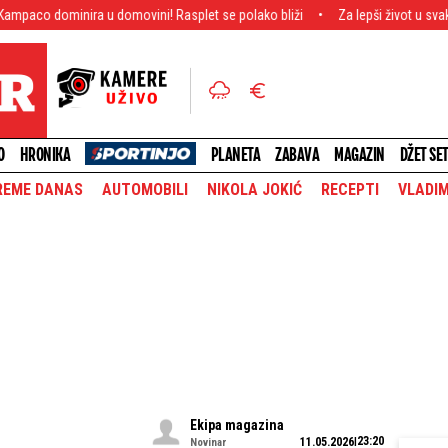
domovini! Rasplet se polako bliži
Za lepši život u svakom kraju: Briga se
O
HRONIKA
PLANETA
ZABAVA
MAGAZIN
DŽET SE
REME DANAS
AUTOMOBILI
NIKOLA JOKIĆ
RECEPTI
VLADIM
Ekipa magazina
23:20
11.05.2026
Novinar