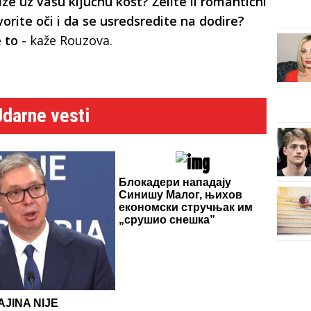
ize uz vašu ključnu kost? Želite li romantični
vorite oči i da se usredsredite na dodire?
e to -
kaže Rouzova.
u
Udarne vesti
Блокадери нападају
Синишу Малог, њихов
економски стручњак им
„срушио снешка”
JINA NIJE