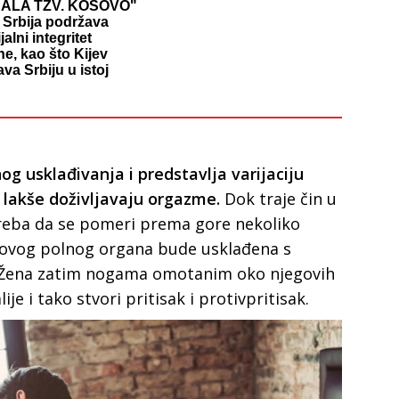
NALA TZV. KOSOVO"
 Srbija podržava
ijalni integritet
ne, kao što Kijev
va Srbiju u istoj
og usklađivanja i predstavlja varijaciju
 lakše doživljavaju orgazme.
Dok traje čin u
reba da se pomeri prema gore nekoliko
govog polnog organa bude usklađena s
. Žena zatim nogama omotanim oko njegovih
ije i tako stvori pritisak i protivpritisak.