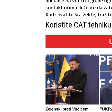
poljupce na vratu ili grube ugr
kontakt očima ili želite da zat
Kad shvatite šta želite, tražit
Koristite CAT tehnik
Zelenski pred Vučićem
"UKRA