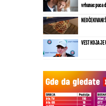
vrhunac puca
NEOČEKIVANI ŠOK
VEST KOJA JE 