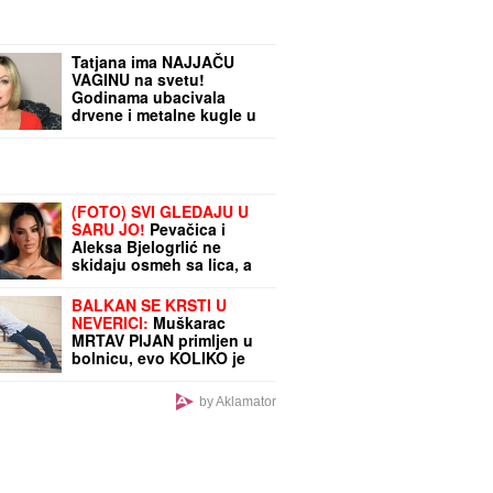
Tatjana ima NAJJAČU
VAGINU na svetu!
Godinama ubacivala
drvene i metalne kugle u
telo, pa intimnim
mišićima podigla 14
kilograma i postala
globalno poznata
(FOTO) SVI GLEDAJU U
SARU JO!
Pevačica i
Aleksa Bjelogrlić ne
skidaju osmeh sa lica, a
ona jednim potezom
OČARALA SVE
BALKAN SE KRSTI U
NEVERICI:
Muškarac
MRTAV PIJAN primljen u
bolnicu, evo KOLIKO je
promila alkohola imao u
krvi!
by Aklamator