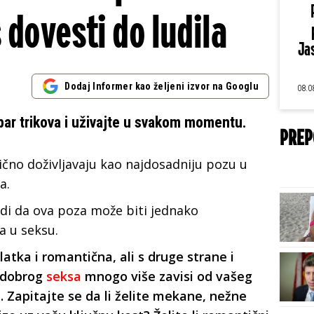
 dovesti do ludila
Jas
Dodaj Informer kao željeni izvor na Googlu
08.0
par trikova i uživajte u svakom momentu.
PREP
ično doživljavaju kao najdosadniju pozu u
a.
di da ova poza može biti jednako
za u seksu.
atka i romantična, ali s druge strane i
o dobrog
seksa
mnogo više zavisi od vašeg
 Zapitajte se da li želite mekane, nežne