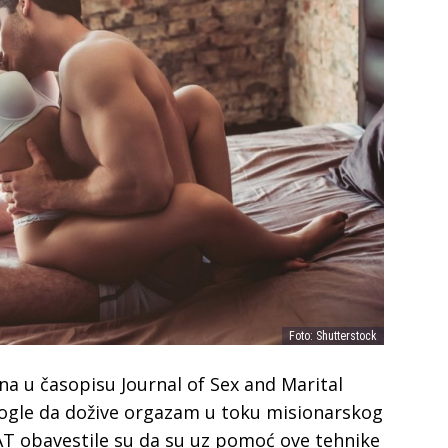
Foto: Shutterstock
jena u časopisu Journal of Sex and Marital
ogle da dožive orgazam u toku misionarskog
AT obavestile su da su uz pomoć ove tehnike