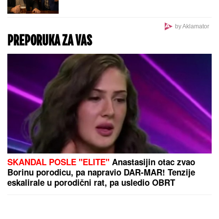
Razvela se nakon 10 godina braka: Voditeljka otkrila
šta je dovelo do prekida
"Domaći košarkaši nezadovoljni
otišli iz Partizana"
Srpsko tenisko čudo izbacio
šampiona Vimbldona, pa ispao od
404. tenisera na ATP listi