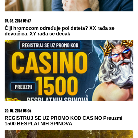
"NJU TREBA LEČITI"
Marija Kulić dobila poruku,
oglasila se i otrkila sve o odnosu Miljane i Zole
SUSRET O KOJEM BRUJI SRBIJA
Aneli Ahmić stiže na suočavanje sa
Neriom i Hanom, fanovi se nadaju da
se u sve umeša i Sita Ahmić
DNEVNI HOROSKOP ZA PETAK, 7.
AVGUST:
Blizance očekuju problemi
na putu, Devicu sukob sa šefom, a
Strelca susret sa bivšim partnerom
by Aklamator