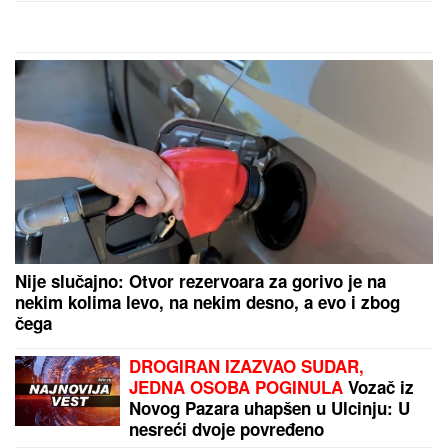
MAGIČAN SASTOJAK I OVAJ TRIK
Danas je praznik USPENJA SVETE ANE, majke
Presvete Bogorodice: Žene obavezno treba da
URADE OVO za potomstvo i harmoničan brak
"Moj sin je rođen BEZ SLUHA, tri