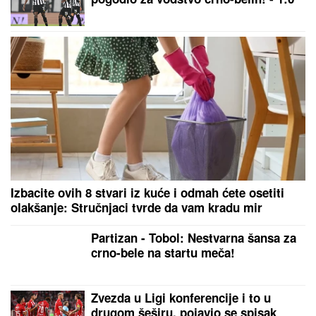
Malo ko zna čemu služi rupa na varjači: Kada
saznate, koristićete je drugačije!
Novi pritisak na Srbe u Zubinom
Potoku: Dobili ultimatume od 7
dana, policija asistira bez papira!
Varnice u Beloj kući? Tramp rekao
šta misli o Hegsetu: To je ravno
izdaji!