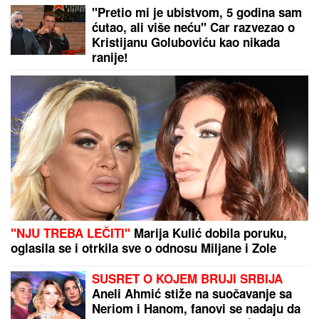
godine nije progovorio ni reč": Naša
pevačica o iscrpljujućoj borbi za
OZDRAVLJENJE DETETA
"ČULA SAM IME BRATA, A ONDA
KRIK BAKE...":
Petrovačka cesta je
srpska rana koja nikada neće zarasti,
Danijelina ispovest tera suze na oči