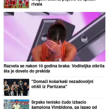
Hrvat ubedio Srbina da obuče crveno-beli dres:
"Dođi, zagorčaćemo život svima"
Nastavlja se Superliga: Zvezda na
"Marakani" najavljuje meč sezone,
Partizan na "Čairu"
Partizan - Tobol: Sek se iskupio i
pogodio za vođstvo crno-belih! - 1:0