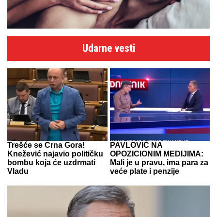
Udarne vesti
Trešće se Crna Gora!
PAVLOVIĆ NA
Knežević najavio političku
OPOZICIONIM MEDIJIMA:
bombu koja će uzdrmati
Mali je u pravu, ima para za
Vladu
veće plate i penzije