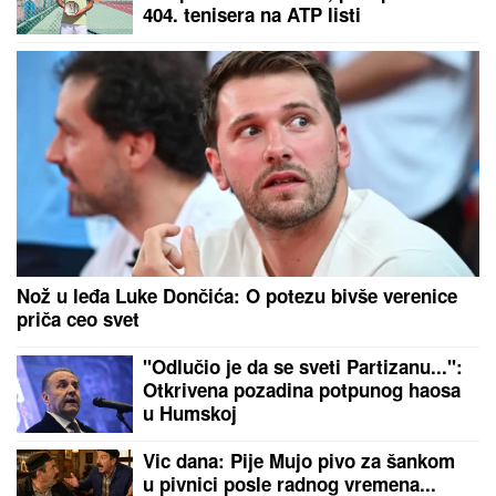
Izbacite ovih 8 stvari iz kuće i odmah ćete osetiti
olakšanje: Stručnjaci tvrde da vam kradu mir
Partizan - Tobol: Nestvarna šansa za
crno-bele na startu meča!
Zvezda u Ligi konferencije i to u
drugom šeširu, pojavio se spisak
rivala