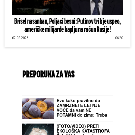
Brisel nasankan, Poljaci besni: Putinov trik je uspeo,
američke milijarde kaplju na račun Rusije!
07.08.2026
06:20
PREPORUKA ZA VAS