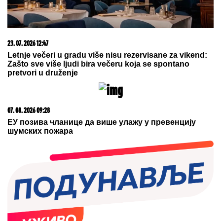
07. 08. 2026 09:42
Amerikanci započeli evakuaciju
05. 08. 2026 06:45
Šta dete nasleđuje od oca, a šta od majke? Sve što
treba da znate o genetici