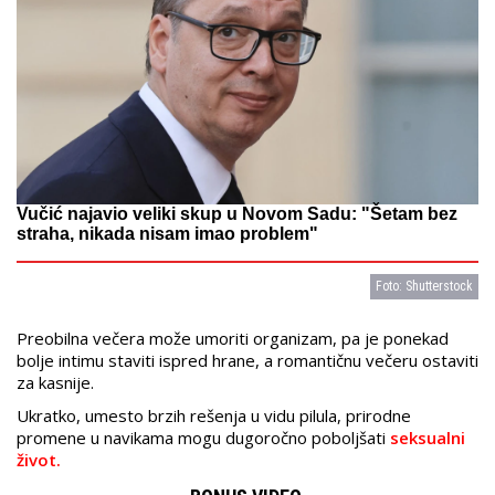
Vučić najavio veliki skup u Novom Sadu: "Šetam bez
straha, nikada nisam imao problem"
Foto: Shutterstock
Preobilna večera može umoriti organizam, pa je ponekad
bolje intimu staviti ispred hrane, a romantičnu večeru ostaviti
za kasnije.
Ukratko, umesto brzih rešenja u vidu pilula, prirodne
promene u navikama mogu dugoročno poboljšati
seksualni
život.