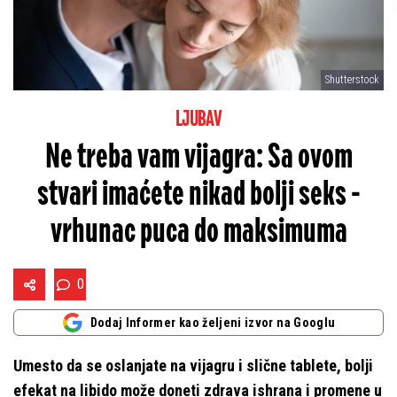
Shutterstock
LJUBAV
Ne treba vam vijagra: Sa ovom
stvari imaćete nikad bolji seks -
vrhunac puca do maksimuma
0
Dodaj Informer kao željeni izvor na Googlu
Umesto da se oslanjate na vijagru i slične tablete, bolji
efekat na libido može doneti zdrava ishrana i promene u