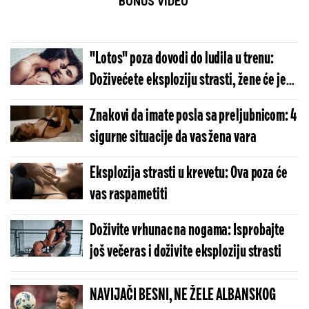
BONUS VIDEO
"Lotos" poza dovodi do ludila u trenu:
Doživećete eksploziju strasti, žene će je
obožavati
Znakovi da imate posla sa preljubnicom: 4
sigurne situacije da vas žena vara
Eksplozija strasti u krevetu: Ova poza će
vas raspametiti
Doživite vrhunac na nogama: Isprobajte
još večeras i doživite eksploziju strasti
NAVIJAČI BESNI, NE ŽELE ALBANSKOG