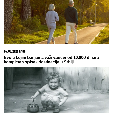
07. 08. 2026 09:31
Пашињан: Јереван разуме да је истовремено
чланство у ЕАЕС и ЕУ немогуће
07. 08. 2026 09:47
Čiji hromozom određuje pol deteta? XX rađa se
devojčica, XY rađa se dečak