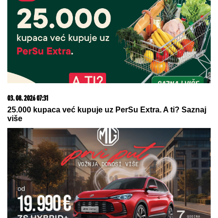
Evo u kojim banjama važi vaučer od 10.000 dinara -
kompletan spisak destinacija u Srbiji
06. 08. 2026 09:39
Marija (3) se igrala u dvorištu i samo je nestala: Posle
42 godine otac je pronašao, zanemeo je kada je saznao
gde je bila