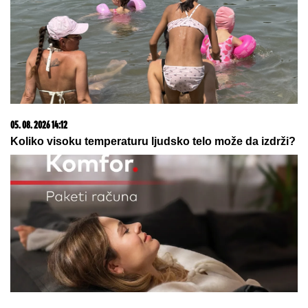
25.000 kupaca već kupuje uz PerSu Extra. A ti? Saznaj
više
03. 08. 2026 13:23
Hibrid broj 1 koji osvaja Evropu, sada po specijalnoj
akcijskoj ceni od 19.990€ do 31.8.