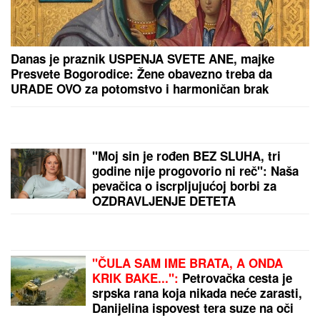
SKANDAL POSLE "ELITE"
Anastasijin otac zvao
Borinu porodicu, pa napravio DAR-MAR! Tenzije
eskalirale u porodični rat, pa usledio OBRT
DRAMA U OVČARSKO-
KABLARSKOJ KLISURI
Kolima
sleteo sa puta direktno u jezero, u
toku izvlačenje vozila (FOTO)
Evo kako pravilno da ZAMRZNETE
LETNJE VOĆE da vam NE POTAMNI
do zime: Treba vam samo jedan