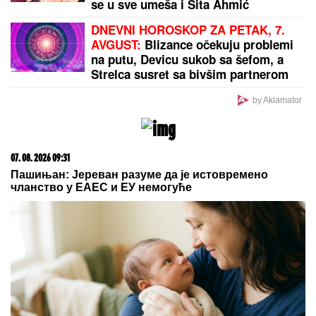
Nije slučajno: Otvor rezervoara za gorivo je na
nekim kolima levo, na nekim desno, a evo i zbog
čega
DROGIRAN IZAZVAO SUDAR,
JEDNA OSOBA POGINULA
Vozač iz
Novog Pazara uhapšen u Ulcinju: U
nesreći dvoje povređeno
"Pretio mi je ubistvom, 5 godina sam
ćutao, ali više neću" Car razvezao o
Kristijanu Goluboviću kao nikada
ranije!