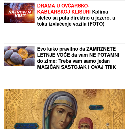
Nož u leđa Luke Dončića: O potezu bivše verenice
priča ceo svet
"Odlučio je da se sveti Partizanu...":
Otkrivena pozadina potpunog haosa
u Humskoj
Vic dana: Pije Mujo pivo za šankom
u pivnici posle radnog vremena...
by Aklamator
PREPORUKA ZA VAS