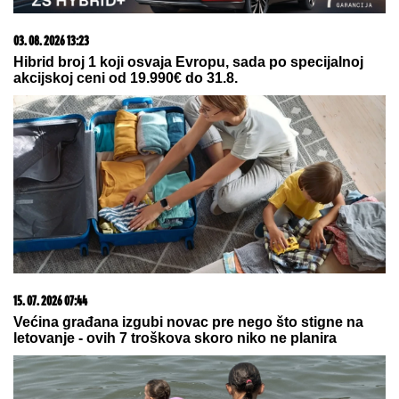
07. 08. 2026 09:43
Održana sednica Štaba za vanredne situacije; "Linija
požara u Deliblatskoj peščari bila skoro 15 kilometara"
03. 08. 2026 07:31