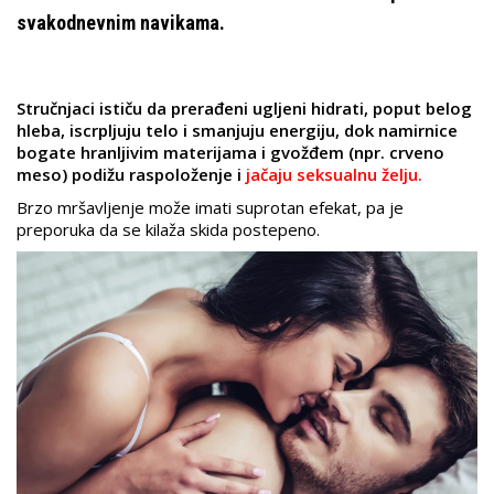
svakodnevnim navikama.
Stručnjaci ističu da prerađeni ugljeni hidrati, poput belog
hleba, iscrpljuju telo i smanjuju energiju, dok namirnice
bogate hranljivim materijama i gvožđem (npr. crveno
meso) podižu raspoloženje i
jačaju seksualnu želju.
Brzo mršavljenje može imati suprotan efekat, pa je
preporuka da se kilaža skida postepeno.