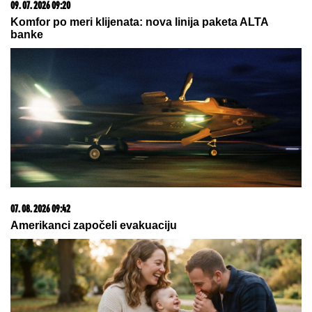
15. 07. 2026 07:44
Većina građana izgubi novac pre nego što stigne na
letovanje - ovih 7 troškova skoro niko ne planira
05. 08. 2026 14:12
Koliko visoku temperaturu ljudsko telo može da izdrži?