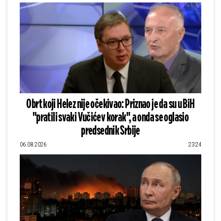
Obrt koji Helez nije očekivao: Priznao je da su u BiH
"pratili svaki Vučićev korak", a onda se oglasio
predsednik Srbije
06.08.2026
23:24