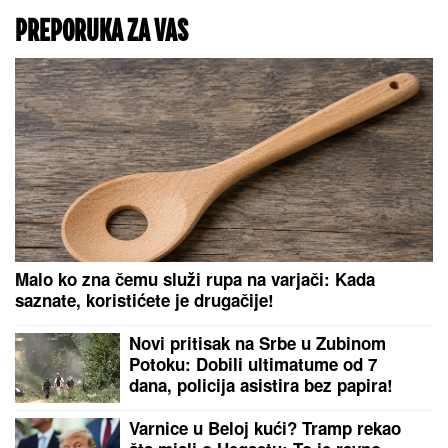
PLANIRAO UBISTVO,
POMAGALA MU MAJKA?
Optužnica protiv Koste
M. (20) i Olgice M. (50) iz
Beograda