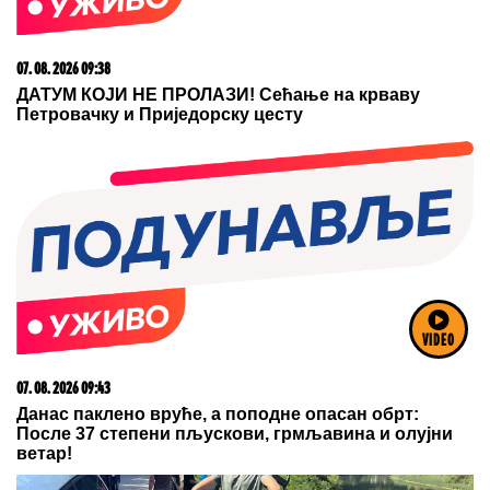
07. 08. 2026 09:14
Сазнања „Политике”: Црна Гора следећа у војном
савезу Загреба, Тиране и Приштине
23. 07. 2026 12:47
VIDEO
Letnje večeri u gradu više nisu rezervisane za vikend:
Zašto sve više ljudi bira večeru koja se spontano
pretvori u druženje