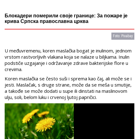
Блокадери померили своје границе: За пожаре је
крива Српска православна црква
Foto: Pixabay
U međuvremenu, koren maslačka bogat je inulinom, jednom
vrstom rastvorljivih vlakana koja se nalaze u biljkama. Inulin
podstiče uzgajanje i održavanje zdrave bakterijske flore u
crevima.
Koren maslačka se često suši i sprema kao čaj, ali može se i
jesti. Maslačak, s druge strane, može da se meša u smutije,
a takođe se može dodati u supe ili dinstati na maslinovom
ulju, soli, belom luku i crvenoj ljutoj papričici.