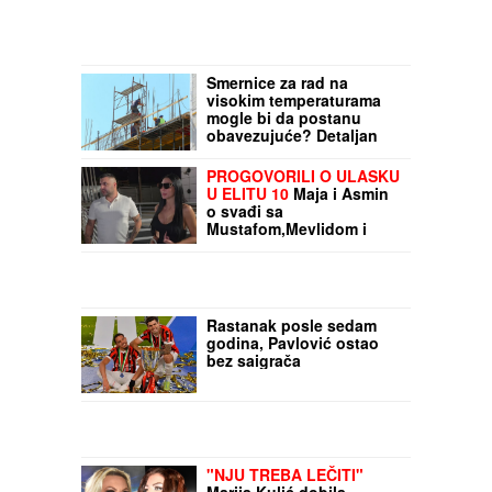
Smernice za rad na
visokim temperaturama
mogle bi da postanu
obavezujuće? Detaljan
vodič za tropske dane:
Koje su obaveze
PROGOVORILI O ULASKU
poslodavaca, a koja
U ELITU 10
Maja i Asmin
prava zaposlenih
o svađi sa
Mustafom,Mevlidom i
Aneli: "Idemo u