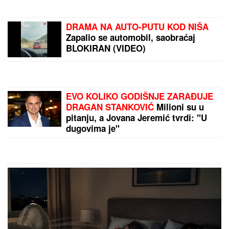
TRESE SE VAŠINGTON!
Kineski
nevidljivi lovac J-20 ide u OPASNU
MISIJU – Pravi NEPROBOJNI ŠTIT
oko nuklearnih bombardera! (VIDEO)