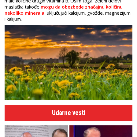
male količine drugih vitamina B. Osim toga, zeleni delovi
maslačka takođe
mogu da obezbede značajnu količinu
nekoliko minerala
, uključujući kalcijum, gvožđe, magnezijum
i kalijum.
Udarne vesti