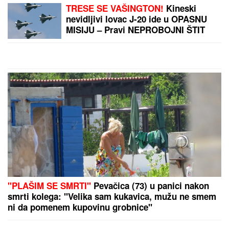
AJKULE OPKOLILE ANĐELU I
GASTOZA
Pokazali kako se provode
na Maldivima nakon POMIRENJA i
pred njen ulazak u "Elitu 10" -
komentari samo pljušte (VIDEO)