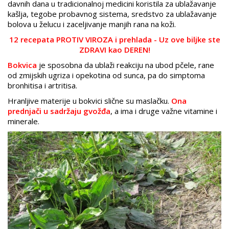
davnih dana u tradicionalnoj medicini koristila za ublažavanje
kašlja, tegobe probavnog sistema, sredstvo za ublažavanje
bolova u želucu i zaceljivanje manjih rana na koži.
12 recepata PROTIV VIROZA i prehlada - Uz ove biljke ste
ZDRAVI kao DEREN!
Bokvica
je sposobna da ublaži reakciju na ubod pčele, rane
od zmijskih ugriza i opekotina od sunca, pa do simptoma
bronhitisa i artritisa.
Hranljive materije u bokvici slične su maslačku.
Ona
prednjači u sadržaju gvožđa
, a ima i druge važne vitamine i
minerale.