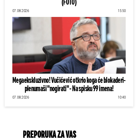
(FOTO)
07.08.2026
15:50
Megaekskluzivno! Vučićević otkrio koga će blokaderi-
plenumaši "nogirati" - Na spisku 99 imena!
07.08.2026
10:40
PREPORUKA ZA VAS