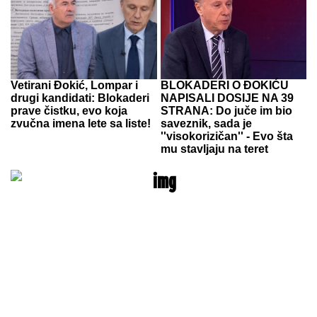
Vetirani Đokić, Lompar i
BLOKADERI O ĐOKIĆU
drugi kandidati: Blokaderi
NAPISALI DOSIJE NA 39
prave čistku, evo koja
STRANA: Do juče im bio
zvučna imena lete sa liste!
saveznik, sada je
''visokorizičan'' - Evo šta
mu stavljaju na teret