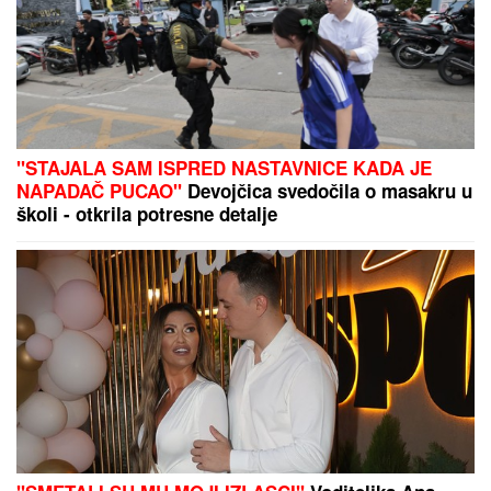
(VIDEO) SPECIJALCI GA JURE PO DVORIŠTU I
IMANJU! U
Valjevu uhapšen begunac za kojim je bila
raspisana potraga: Objavljen dramatičan snimak
akcije