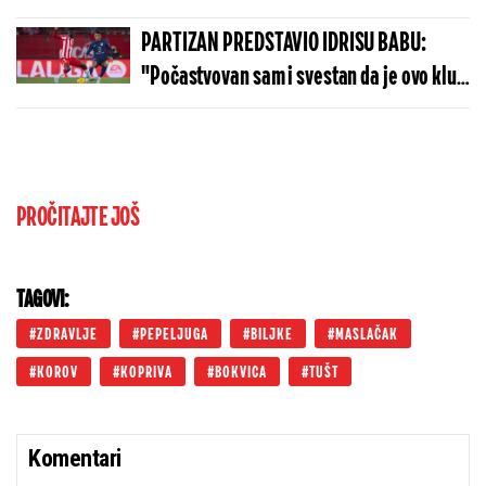
PARTIZAN PREDSTAVIO IDRISU BABU:
"Počastvovan sam i svestan da je ovo klub
sa velikom istorijom"
PROČITAJTE JOŠ
TAGOVI:
ZDRAVLJE
PEPELJUGA
BILJKE
MASLAČAK
KOROV
KOPRIVA
BOKVICA
TUŠT
Komentari