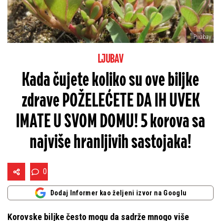
Pixabay
LJUBAV
Kada čujete koliko su ove biljke
zdrave POŽELEĆETE DA IH UVEK
IMATE U SVOM DOMU! 5 korova sa
najviše hranljivih sastojaka!
0
Dodaj Informer kao željeni izvor na Googlu
Korovske biljke često mogu da sadrže mnogo više