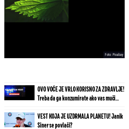
Foto: Pixabay
OVO VOĆE JE VRLO KORISNO ZA ZDRAVLJE!
Treba da ga konzumirate ako vas muči
URINARNA INFEKCIJA!
VEST KOJA JE UZDRMALA PLANETU! Janik
Siner se povlači?