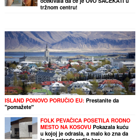
Koventri ne staje: Lampard doveo
novo pojačanje
Otkriveno: Evo koliko košta Zvezdina želja