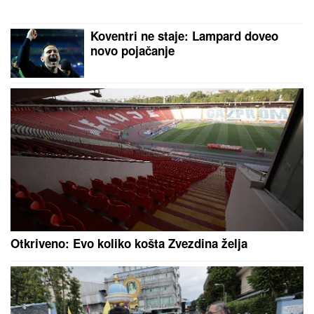
INSPEKCIJA UPALA NA IMANJE
VLADIMIRA TOMOVIĆA U BARU
Zatvorili mu objekat nakon što je
pokrenuo biznis, hitno se oglasio:
"Imamo zabranu"