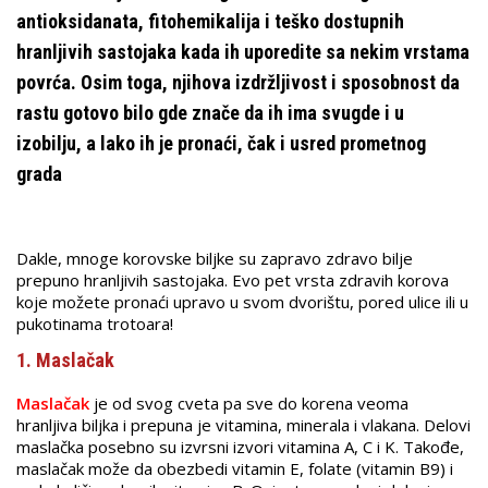
antioksidanata, fitohemikalija i teško dostupnih
hranljivih sastojaka kada ih uporedite sa nekim vrstama
povrća. Osim toga, njihova izdržljivost i sposobnost da
rastu gotovo bilo gde znače da ih ima svugde i u
izobilju, a lako ih je pronaći, čak i usred prometnog
grada
Dakle, mnoge korovske biljke su zapravo zdravo bilje
prepuno hranljivih sastojaka. Evo pet vrsta zdravih korova
koje možete pronaći upravo u svom dvorištu, pored ulice ili u
pukotinama trotoara!
1. Maslačak
Maslačak
je od svog cveta pa sve do korena veoma
hranljiva biljka i prepuna je vitamina, minerala i vlakana. Delovi
maslačka posebno su izvrsni izvori vitamina A, C i K. Takođe,
maslačak može da obezbedi vitamin E, folate (vitamin B9) i