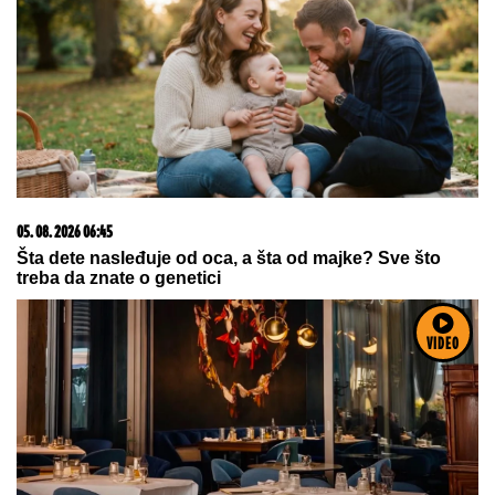
VIDEO
Ako držite ventilator tik uz krevet, PRAVITE VELIKU
GREŠKU: Narušavate zdravlje, a nećete se ni
rashladiti - OVO DUGME malo ko koristi, a pravi
najveću razliku