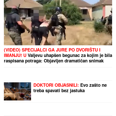
"ZLO ĆE SE PRETVARATI DA JE DOBRO"
Dea
Đurđević iznenadila objavom, voditeljka podelila
savet: "Kad god vidiš zlo, veruj da je zlo"