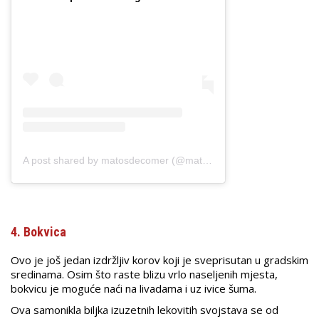
A post shared by matosdecomer (@matosdecomer)
4. Bokvica
Ovo je još jedan izdržljiv korov koji je sveprisutan u gradskim
sredinama. Osim što raste blizu vrlo naseljenih mjesta,
bokvicu je moguće naći na livadama i uz ivice šuma.
Ova samonikla biljka izuzetnih lekovitih svojstava se od