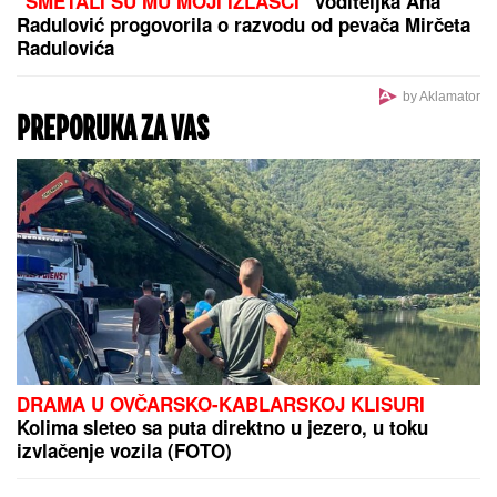
DOKTORI OBJASNILI:
Evo zašto ne
treba spavati bez jastuka