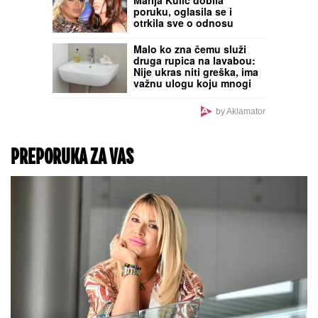
Dubrovnik da vidimo
Noru" (Video)
Rastanak posle sedam
godina, Pavlović ostao
bez saigrača