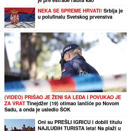
"STAJALA SAM ISPRED NASTAVNICE KADA JE
NAPADAČ PUCAO"
Devojčica svedočila o masakru u
školi - otkrila potresne detalje