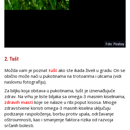
Foto: Pixabay
2. Tušt
Možda vam je poznat
tušt
ako ste ikada živeli u gradu. On se
obično može naći u pukotinama na trotoarima i ulicama (vidi
naslovnu fotografiju).
Za biljku koja obitava u pukotinama, tušt je iznenađujuće
zdrav. Na vrhu je liste biljaka sa omega-3 masnim kiselinama,
zdravih masti
koje se nalaze u ribi poput lososa. Mnoge
zdravstvene koristi omega-3 masnih kiselina uključuju
podizanje raspoloženja, borbu protiv upala, održavanje
oštroumnosti, kao i smanjenje faktora rizika od razvoja
srčanih bolesti.