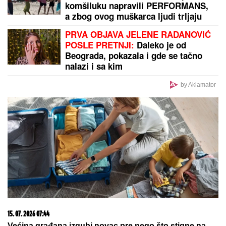
"SMETALI SU MU MOJI IZLASCI"
Voditeljka Ana
Radulović progovorila o razvodu od pevača Mirčeta
Radulovića
by Aklamator
PREPORUKA ZA VAS
DRAMA U OVČARSKO-KABLARSKOJ KLISURI
Kolima sleteo sa puta direktno u jezero, u toku
izvlačenje vozila (FOTO)