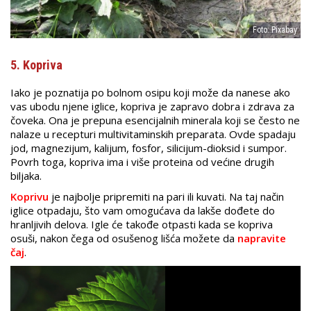
Foto: Pixabay
5. Kopriva
Iako je poznatija po bolnom osipu koji može da nanese ako
vas ubodu njene iglice, kopriva je zapravo dobra i zdrava za
čoveka. Ona je prepuna esencijalnih minerala koji se često ne
nalaze u recepturi multivitaminskih preparata. Ovde spadaju
jod, magnezijum, kalijum, fosfor, silicijum-dioksid i sumpor.
Povrh toga, kopriva ima i više proteina od većine drugih
biljaka.
Koprivu
je najbolje pripremiti na pari ili kuvati. Na taj način
iglice otpadaju, što vam omogućava da lakše dođete do
hranljivih delova. Igle će takođe otpasti kada se kopriva
osuši, nakon čega od osušenog lišća možete da
napravite
čaj
.