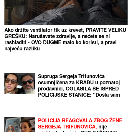
"PLAŠIM SE SMRTI"
Pevačica (73) u panici nakon
smrti kolega: "Velika sam kukavica, mužu ne smem
ni da pomenem kupovinu grobnice"