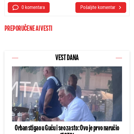
0 komentara
Pošaljite komentar
PREPORUČENE AI VESTI
VEST DANA
Orban stigao u Guču i seo za sto: Ovo je prvo naručio