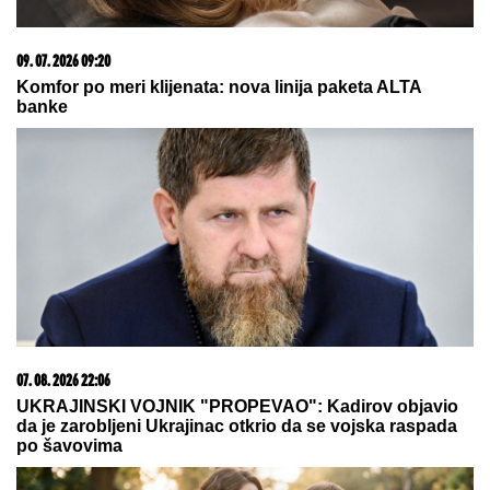
EVO KOLIKO GODIŠNJE ZARAĐUJE
DRAGAN STANKOVIĆ
Milioni su u
pitanju, a Jovana Jeremić tvrdi: "U
dugovima je"