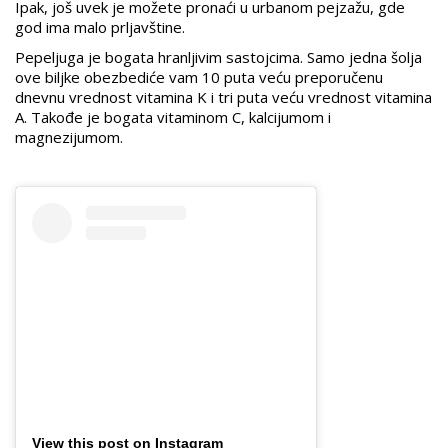
Ipak, još uvek je možete pronaći u urbanom pejzažu, gde
god ima malo prljavštine.
Pepeljuga je bogata hranljivim sastojcima. Samo jedna šolja
ove biljke obezbediće vam 10 puta veću preporučenu
dnevnu vrednost vitamina K i tri puta veću vrednost vitamina
A. Takođe je bogata vitaminom C, kalcijumom i
magnezijumom.
View this post on Instagram