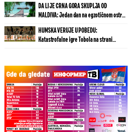
DA LI JE CRNA GORA SKUPLJA OD
MALDIVA: Jedan dan na egzotičnom ostrvu
može da košta manje nego u Budvi
HUMSKA VERUJE U POBEDU:
Katastrofalne igre Tobola na strani
ulivaju samopouzdanje Partizanu