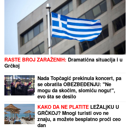
SRBIN UHAPŠEN U CRNOJ GORI
Jurcao auto-
putem više od 170 kilometara na sat
OPASNA ZARAZA SE ŠIRI U
KOMŠILUKU:
Hitno se oglasio
ministar zdravlja