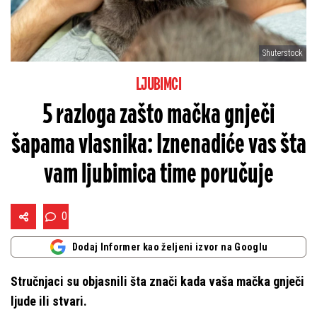
Shuterstock
LJUBIMCI
5 razloga zašto mačka gnječi
šapama vlasnika: Iznenadiće vas šta
vam ljubimica time poručuje
0
Dodaj Informer kao željeni izvor na Googlu
Stručnjaci su objasnili šta znači kada vaša mačka gnječi
ljude ili stvari.