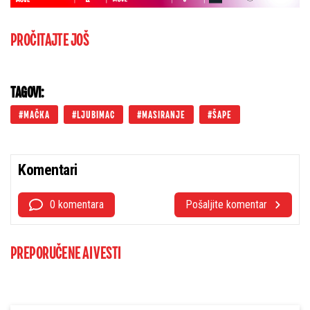
PROČITAJTE JOŠ
TAGOVI:
MAČKA
LJUBIMAC
MASIRANJE
ŠAPE
Komentari
0 komentara
Pošaljite komentar
PREPORUČENE AI VESTI