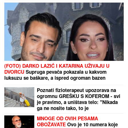
PARTIZAN OPET OSTAO BEZ
POJAČANjA: Loni Voker se vraća u
NBA ligu!
RASTE BROJ ZARAŽENIH:
Dramatična situacija i u