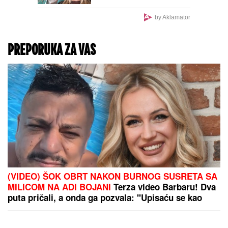
Ansambl Narodnog
pozorišta nastupa u Sava
Centru: Opera "Evgenije
Onjegin" na otvaranju
nove sezone Plave
dvorane