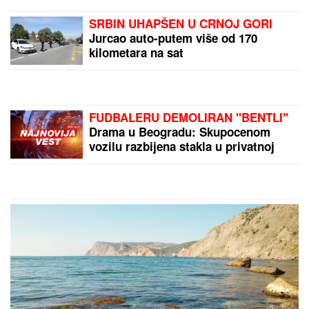
BEZ
ULAGANjA NEMA
ASOVA: Trofejni plivač
Velimir Stjepanović
smatra da moramo da
budemo strpljivi
"Voleo bih da me tamo
lavica sprovede!" Aneli
Ahmić beži od Filipa
Đukića kao đavo od
krsta, a on joj javno
upućuje pozive
by Aklamator
PREPORUKA ZA VAS