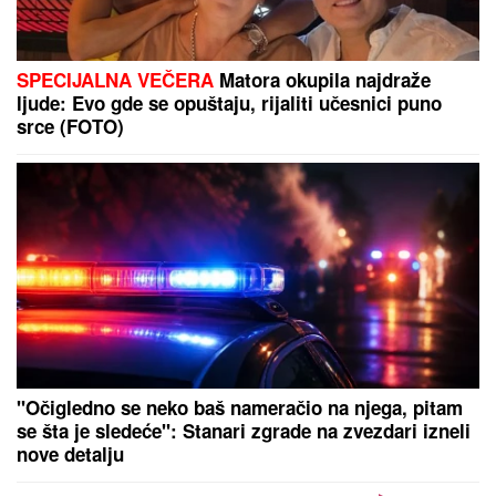
IVAN MARINKOVIĆ JE ZA NJOM GUBIO GLAVU
Ovako danas izgleda lepotica koju smo gledali u
"Farmi", bila u vezi i sa pevačem, a porodična
tragedija ju je slomila
Denver se ozbiljno osipa, Jokić
ostao bez još jednog saigrača