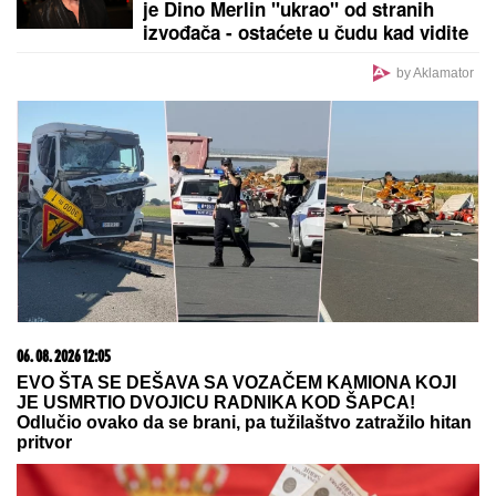
Grčkoj
Nada Topčagić prekinula koncert, pa
se obratila OBEZBEĐENJU: "Ne
mogu da skočim, slomiću nogu!",
evo šta se desilo
KAKO DA NE PLATITE
LEŽALjKU U
GRČKOJ? Mnogi turisti ovo ne
znaju, a možete besplatno proći ceo
dan