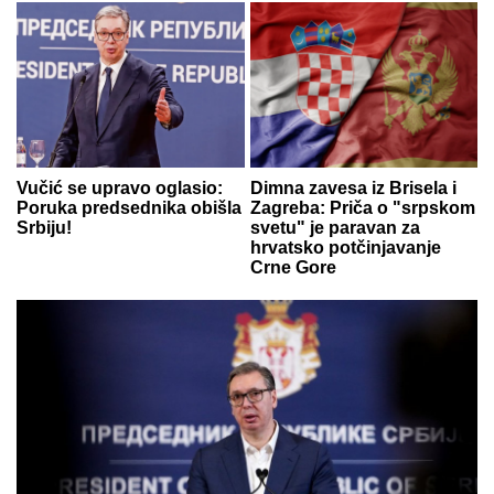
Vučić se upravo oglasio:
Dimna zavesa iz Brisela i
Poruka predsednika obišla
Zagreba: Priča o "srpskom
Srbiju!
svetu" je paravan za
hrvatsko potčinjavanje
Crne Gore