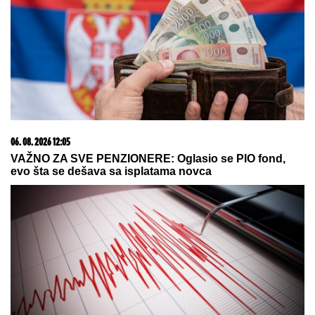
(FOTO) DARKO LAZIĆ I KATARINA UŽIVAJU U
DVORCU
Supruga pevača pokazala u kakvom
luksuzu se baškare, a ispred ogroman bazen
Poznati fizioterapeut upozorava na
ogromnu GREŠKU S KOFEROM - svi
je pravimo, a uništava telo: "Nikada
ga ne nosite tako, to je
KATASTROFA ZA KIČMU!"
MNOGE OD OVIH PESAMA
OBOŽAVATE
Ovo je 10 numera koje
je Dino Merlin "ukrao" od stranih
izvođača - ostaćete u čudu kad vidite
spisak
by Aklamator