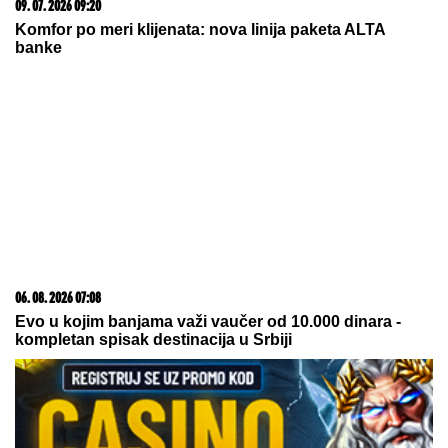
06. 08. 2026 12:03
NA POMOLU KRAĐA LETA: Barselona otima Real
Madridu već viđeno pojačanje?
05. 08. 2026 06:45
Šta dete nasleđuje od oca, a šta od majke? Sve što
treba da znate o genetici