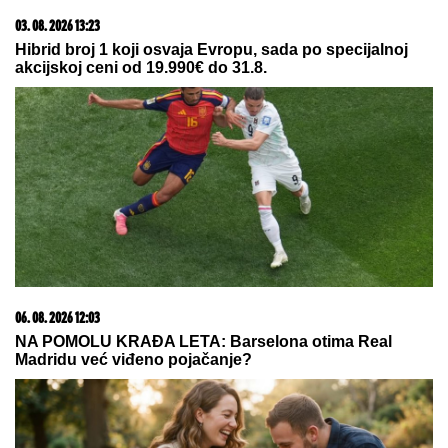
23. 07. 2026 12:47
Letnje večeri u gradu više nisu rezervisane za vikend:
Zašto sve više ljudi bira večeru koja se spontano
pretvori u druženje
05. 08. 2026 14:12
Koliko visoku temperaturu ljudsko telo može da izdrži?