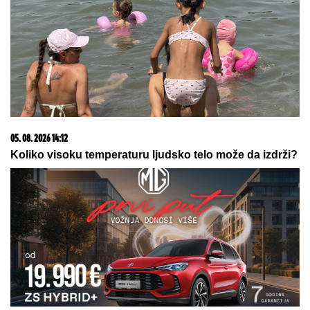
VAŽNO ZA SVE PENZIONERE: Oglasio se PIO fond,
evo šta se dešava sa isplatama novca
06. 08. 2026 12:05
TRESLO SE U KOMŠILUKU: Zemljotres jačine 3,4
Rihtera pogodio susednu državu