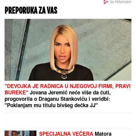
SIN MILENE KAČAVENDE JE PRAVI LEPOTAN
Uslikala ga u abzenu, abBivša učesnica "Elite"
otkrila i čimese bave njeni naslednici - ovo je prava
ISTINA
SPECIJALNA VEČERA
Matora okupila najdraže
ljude: Evo gde se opuštaju, rijaliti učesnici puno
srce (FOTO)