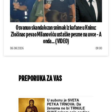
Osvanuo skandalozan snimak iz kafane u Kninu:
Zločinac pevao Milanoviću ustaške pesme na uvce - A
onda... (VIDEO)
06.08.2026
09:00
PREPORUKA ZA VAS