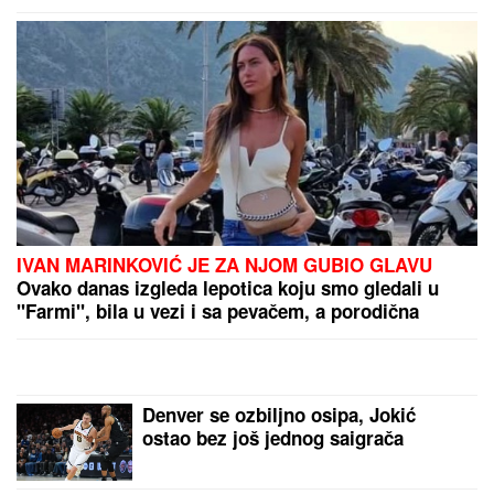
garaži luksuznog naselja
Lokalci bi voleli da niko ne sazna za ovaj SKRIVENI
RAJ na Jadranu: Ostrvo bez ijednog kafića i ležaljke
liči na Karibe, a zapravo nam je u komšiluku - ko
jednom ode, teško se vraća kući
KLADIONIČARSKI KOKTEL:
Tiket