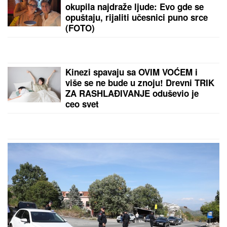
"Očigledno se neko baš nameračio na njega, pitam
se šta je sledeće": Stanari zgrade na zvezdari izneli
nove detalju
by Aklamator
PREPORUKA ZA VAS