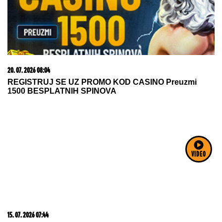
09. 07. 2026 09:20
Komfor po meri klijenata: nova linija paketa ALTA
banke
VIDEO