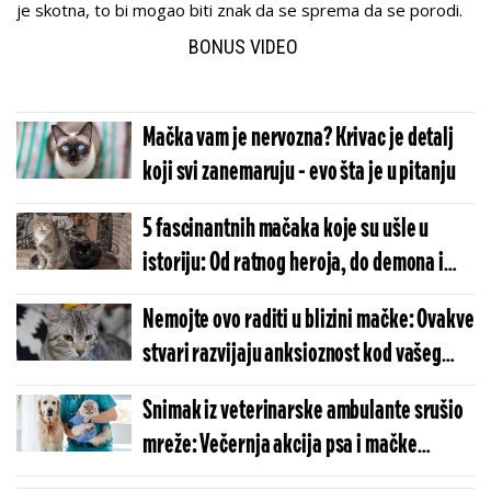
je skotna, to bi mogao biti znak da se sprema da se porodi.
BONUS VIDEO
Mačka vam je nervozna? Krivac je detalj
koji svi zanemaruju - evo šta je u pitanju
5 fascinantnih mačaka koje su ušle u
istoriju: Od ratnog heroja, do demona i
milionskog krznenog naslednika
Nemojte ovo raditi u blizini mačke: Ovakve
stvari razvijaju anksioznost kod vašeg
ljubimca
Snimak iz veterinarske ambulante srušio
mreže: Večernja akcija psa i mačke
postala viralna (VIDEO)