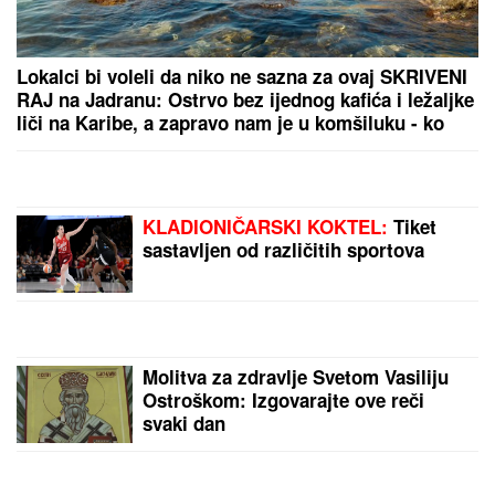
(VIDEO) ŠOK OBRT NAKON BURNOG SUSRETA SA
MILICOM NA ADI BOJANI
Terza video Barbaru! Dva
puta pričali, a onda ga pozvala: "Upisaću se kao
otac"
SRBIN UHAPŠEN U CRNOJ GORI
Jurcao auto-putem više od 170
kilometara na sat
FUDBALERU DEMOLIRAN "BENTLI"
Drama u Beogradu: Skupocenom
vozilu razbijena stakla u privatnoj