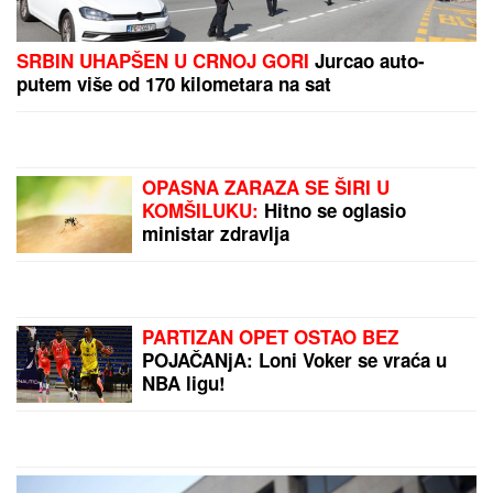
"DEVOJKA JE RADNICA U NJEGOVOJ FIRMI, PRAVI
BUREKE"
Jovana Jeremić neće više da ćuti,
progovorila o Draganu Stankoviću i veridbi:
"Poklanjam mu titulu bivšeg dečka JJ"
SPECIJALNA VEČERA
Matora
okupila najdraže ljude: Evo gde se
opuštaju, rijaliti učesnici puno srce
(FOTO)
Kinezi spavaju sa OVIM VOĆEM i
više se ne bude u znoju! Drevni TRIK
ZA RASHLAĐIVANJE oduševio je
ceo svet