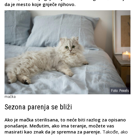
da je mesto koje gnječe njihovo.
Foto: Pexels
mačka
Sezona parenja se bliži
Ako je mačka sterilisana, to neće biti razlog za opisano
ponašanje. Međutim, ako ima teranje, možete vas
masirati kao znak da je spremna za parenje.
Takođe, ako