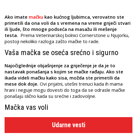
Ako imate
mačku
kao kućnog ljubimca, verovatno ste
primetili da ona voli da s vremena na vreme gnječi stvari
ili ljude, što mnoge podseća na masažu ili mešenje
testa.
Prema Veterinarskoj bolnici Cornerstone u Njujorku,
postoji nekoliko razloga zašto mačke to rade.
Vaša mačka se oseća srećno i sigurno
Najočiglednije objašnjenje za gnječenje je da je to
nastavak ponašanja s kojim se mačke rađaju. Ako ste
ikada videli mačku kako sisa, možda ste primetili da
mese dok doje.
Ovi prijatni, utešni trenuci kada ih mama
hrani i neguje mogu dovesti do toga da se odrasle mačke
ponašaju slično kada su srećne i zadovoljne.
Mačka vas voli
Udarne vesti