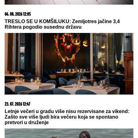
06. 08. 2026 12:05
EVO ŠTA SE DEŠAVA SA VOZAČEM KAMIONA KOJI
JE USMRTIO DVOJICU RADNIKA KOD ŠAPCA!
Odlučio ovako da se brani, pa tužilaštvo zatražilo hitan
pritvor
06. 08. 2026 12:05