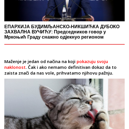
ЕПАРХИЈА БУДИМЉАНСКО-НИКШИЋКА ДУБОКО
ЗАХВАЛНА ВУЧИЋУ: Председников говор у
Мркоњић Граду снажно одјекнуо регионом
Maženje je jedan od načina na koji
pokazuju svoju
naklonost
. Čak i ako nemamo definitivan dokaz da to
zaista znači da nas vole, prihvatamo njihovu pažnju.