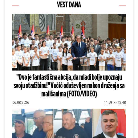
VEST DANA
"Ovo je fantastična akcija, da mladi bolje upoznaju
svoju otadžbinu!" Vučić oduševljen nakon druženja sa
mališanima (FOTO/VIDEO)
06.08.2026
11:59 >> 12:48