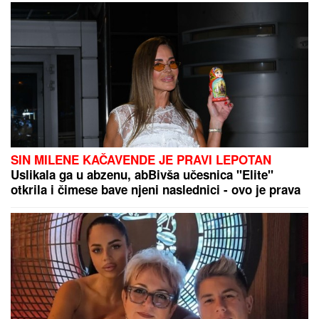
sastavljen od različitih sportova
Molitva za zdravlje Svetom Vasiliju
Ostroškom: Izgovarajte ove reči
svaki dan