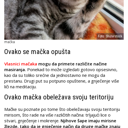
Foto: Shuterstock
mačka
Ovako se mačka opušta
Vlasnici mačaka
mogu da primete različite načine
masiranja.
Ponekad to može izgledati gotovo opsesivno,
kao da su toliko srećne da jednostavno ne mogu da
prestanu. Drugi put su potpuno opuštene, a gnječenje više
liči na meditaciju.
Ovako mačka obeležava svoju teritoriju
Mačke su poznate po tome što obeležavaju svoju teritoriju
mirisom, što rade na više različitih načina: trljajući lice o
stvari, gnječenje i mokrenje.
Njihove šape imaju mirisne
žlezde, tako da je gnječenje način da druge mačke znaju