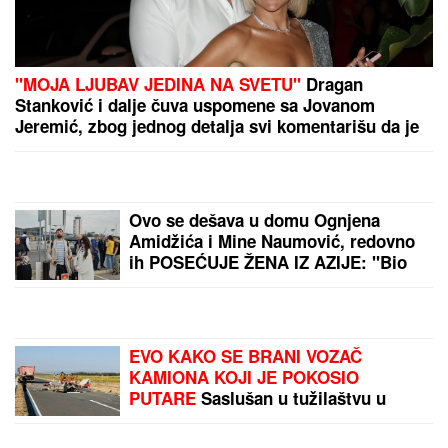
"MOJA LJUBAV JEDINA NA SVETU"
Dragan
Stanković i dalje čuva uspomene sa Jovanom
Jeremić, zbog jednog detalja svi komentarišu da je
nije preboleo
Ovo se dešava u domu Ognjena
Amidžića i Mine Naumović, redovno
ih POSEĆUJE ŽENA IZ AZIJE: "Bio
je proces oko papirologije, sa
Perunom ne može da pomogne"
EVO KAKO SE BRANI VOZAČ
KAMIONA KOJI JE POKOSIO
PUTARE
Saslušan u tužilaštvu u
Šapcu: Udario u pešake na putu, pa
završio kod metalne ograde