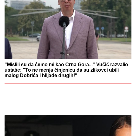
"Mislili su da ćemo mi kao Crna Gora..." Vučić razvalio
ustaše: "To ne menja činjenicu da su zlikovci ubili
malog Dobrića i hiljade drugih!"