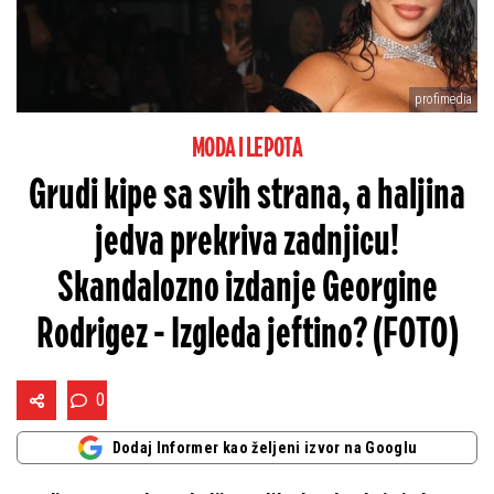
profimedia
MODA I LEPOTA
Grudi kipe sa svih strana, a haljina
jedva prekriva zadnjicu!
Skandalozno izdanje Georgine
Rodrigez - Izgleda jeftino? (FOTO)
0
Dodaj Informer kao željeni izvor na Googlu