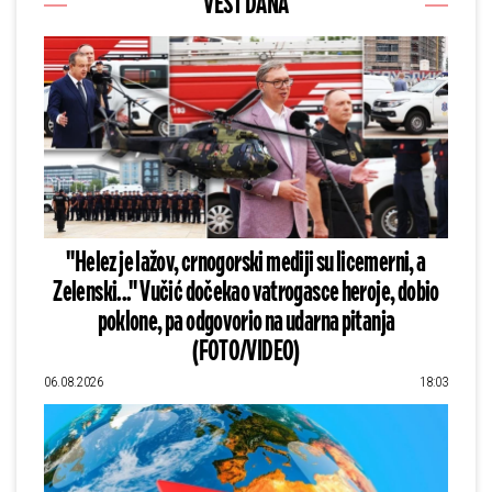
VEST DANA
"Helez je lažov, crnogorski mediji su licemerni, a
Zelenski..." Vučić dočekao vatrogasce heroje, dobio
poklone, pa odgovorio na udarna pitanja
(FOTO/VIDEO)
06.08.2026
18:03