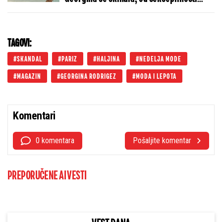
zastaje dah (FOTO)
TAGOVI:
SKANDAL
PARIZ
HALJINA
NEDELJA MODE
MAGAZIN
GEORGINA RODRIGEZ
MODA I LEPOTA
Komentari
0 komentara
Pošaljite komentar
PREPORUČENE AI VESTI