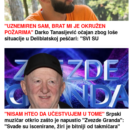
"UZNEMIREN SAM, BRAT MI JE OKRUŽEN
POŽARIMA"
Darko Tanasijević očajan zbog loše
situacije u Deliblatskoj peščari: "SVI SU
EVAKUISANI", otkrio koje informacije ima
"NISAM HTEO DA UČESTVUJEM U TOME"
Srpski
muzičar otkrio zašto je napustio "Zvezde Granda":
"Svađe su iscenirane, žiri je bitniji od takmičara"