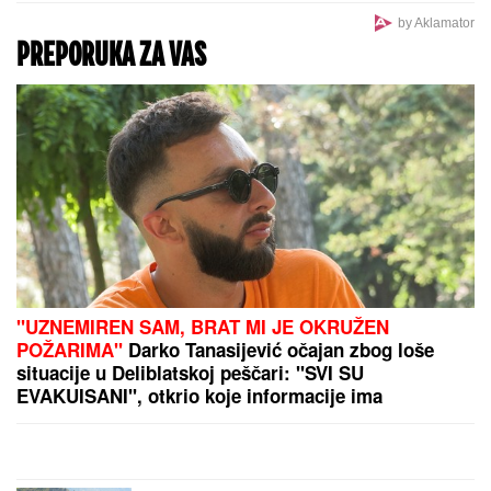
by Aklamator
PREPORUKA ZA VAS
"UZNEMIREN SAM, BRAT MI JE OKRUŽEN
POŽARIMA"
Darko Tanasijević očajan zbog loše
situacije u Deliblatskoj peščari: "SVI SU
EVAKUISANI", otkrio koje informacije ima