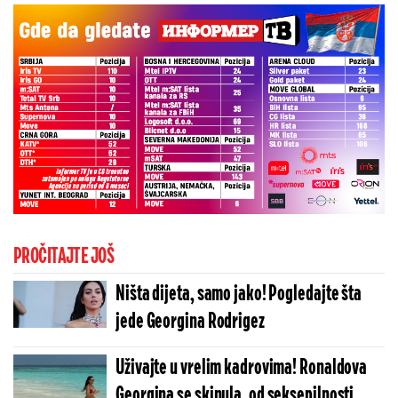
PROČITAJTE JOŠ
Ništa dijeta, samo jako! Pogledajte šta
jede Georgina Rodrigez
Uživajte u vrelim kadrovima! Ronaldova
Georgina se skinula, od seksepilnosti