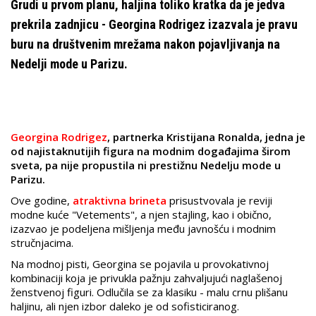
Grudi u prvom planu, haljina toliko kratka da je jedva
prekrila zadnjicu - Georgina Rodrigez izazvala je pravu
buru na društvenim mrežama nakon pojavljivanja na
Nedelji mode u Parizu.
Georgina Rodrigez
, partnerka Kristijana Ronalda, jedna je
od najistaknutijih figura na modnim događajima širom
sveta, pa nije propustila ni prestižnu Nedelju mode u
Parizu.
Ove godine,
atraktivna brineta
prisustvovala je reviji
modne kuće "Vetements", a njen stajling, kao i obično,
izazvao je podeljena mišljenja među javnošću i modnim
stručnjacima.
Na modnoj pisti, Georgina se pojavila u provokativnoj
kombinaciji koja je privukla pažnju zahvaljujući naglašenoj
ženstvenoj figuri. Odlučila se za klasiku - malu crnu plišanu
haljinu, ali njen izbor daleko je od sofisticiranog.