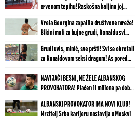
crvenom tepihu! Raskošna haljina joj
istakla svaku oblinu (FOTO)
Vrela Georgina zapalila društvene mreže!
Bikini mali za bujne grudi, Ronaldu svi
zavide (FOTO)
Grudi uvis, minić, sve pršti! Svi se okretali
za Ronaldovom seksi dragom! As pored
nje neće dugo patiti! (FOTO)
NAVIJAČI BESNI, NE ŽELE ALBANSKOG
PROVOKATORA! Plaćen 11 miliona pa dobio
brutalnu poruku
ALBANSKI PROVOKATOR IMA NOVI KLUB!
Mrzitelj Srba karijeru nastavlja u Moskvi