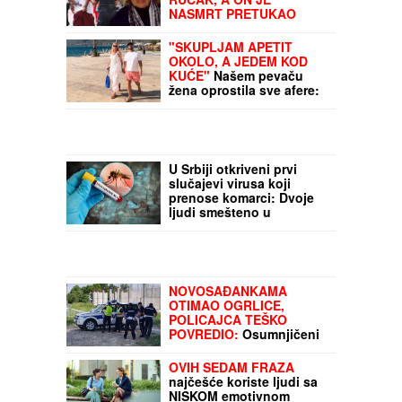
NASMRT PRETUKAO
Detalji ubistva na Novom
Beogradu: Čuli se KRICI i
"SKUPLJAM APETIT
zapomaganje, policija
OKOLO, A JEDEM KOD
osumnjičenog izvela
KUĆE"
Našem pevaču
krvavih nogu
žena oprostila sve afere:
"Ne mogu da kažem da
nisam pogledao drugu"
U Srbiji otkriveni prvi
slučajevi virusa koji
prenose komarci: Dvoje
ljudi smešteno u
Infektivnu kliniku,
oglasio se "Batut"
NOVOSAĐANKAMA
OTIMAO OGRLICE,
POLICAJCA TEŠKO
POVREDIO:
Osumnjičeni
za devet teških krađa,
odmah sprovoeden u
OVIH SEDAM FRAZA
VPD u Kruševcu
najčešće koriste ljudi sa
NISKOM emotivnom