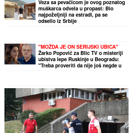
Veza sa pevačicom je ovog poznatog
muškarca odvela u propast: Bio
najpoželjniji na estradi, pa se
odselio iz Srbije
"MOŽDA JE ON SERIJSKI UBICA"
Žarko Popović za Blic TV o misteriji
ubistva lepe Ruskinje u Beogradu:
"Treba proveriti da nije još negde u
Srbiji napravio neko ZLO"