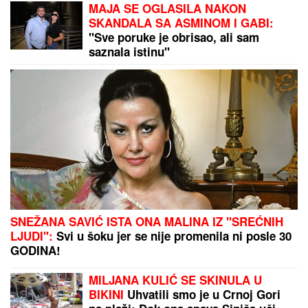
MAJA SE OGLASILA NAKON
SKANDALA SA ASMINOM I GABI:
"Sve poruke je obrisao, ali sam
saznala istinu"
SNEŽANA SAVIĆ ISTA ONA MALINA IZ "SREĆNIH
LJUDI":
Svi u šoku jer se nije promenila ni posle 30
GODINA!
MILJANA KULIĆ SE SKINULA U
BIKINI
Uhvatili smo je u Crnoj Gori