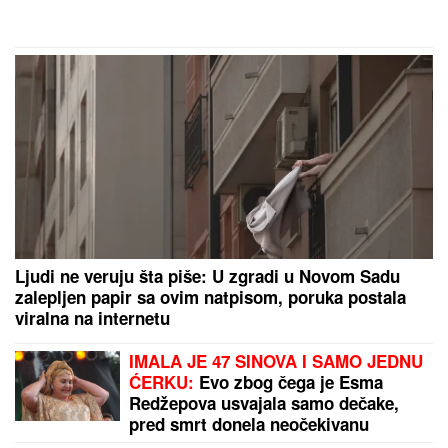
Ljudi ne veruju šta piše: U zgradi u Novom Sadu
zalepljen papir sa ovim natpisom, poruka postala
viralna na internetu
IMALA JE 47 SINOVA I SAMO JEDNU
ĆERKU:
Evo zbog čega je Esma
Redžepova usvajala samo dečake,
pred smrt donela neočekivanu
odluku