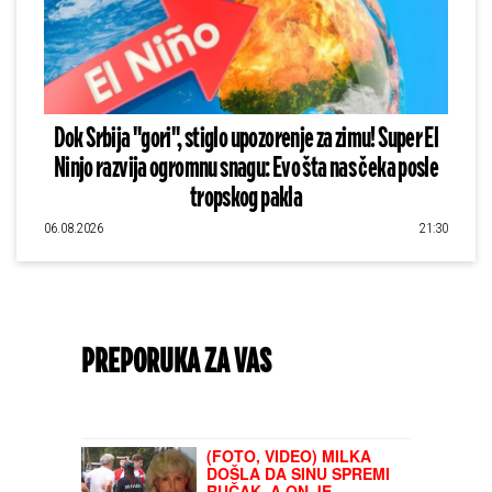
Dok Srbija "gori", stiglo upozorenje za zimu! Super El
Ninjo razvija ogromnu snagu: Evo šta nas čeka posle
tropskog pakla
06.08.2026
21:30
PREPORUKA ZA VAS
(FOTO, VIDEO) MILKA
DOŠLA DA SINU SPREMI
RUČAK, A ON JE