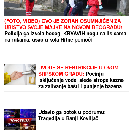
(FOTO, VIDEO) OVO JE ZORAN OSUMNJIČEN ZA
UBISTVO SVOJE MAJKE NA NOVOM BEOGRADU!
Policija ga izvela bosog, KRVAVIH nogu sa lisicama
na rukama, ušao u kola Hitne pomoći
UVODE SE RESTRIKCIJE U OVOM
SRPSKOM GRADU:
Počinju
isključenja vode, slede stroge kazne
za zalivanje bašti i punjenje bazena
Udavio ga potok u podrumu:
Tragedija u Banji Koviljači