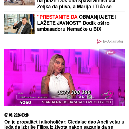
na plaži: Dok ona spava Siniša uči
Željka da pliva, a Marija i Tića se
sunčaju (Video)
"PRESTANITE DA
OBMANjUJETE I
LAŽETE JAVNOST" Dodik oštro
ambasadoru Nemačke u BiX
by Aklamator
07. 08. 2026 03:18
On je propalitet i alkoholičar: Gledalac dao Aneli vetar u
leđa da izbriše Filipa iz života nakon sazanja da se