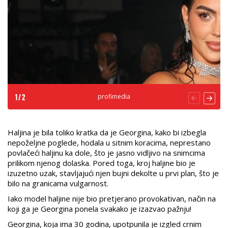
profimedia
1
/
2
Haljina je bila toliko kratka da je Georgina, kako bi izbegla
nepoželjne poglede, hodala u sitnim koracima, neprestano
povlačeći haljinu ka dole, što je jasno vidljivo na snimcima
prilikom njenog dolaska. Pored toga, kroj haljine bio je
izuzetno uzak, stavljajući njen bujni dekolte u prvi plan, što je
bilo na granicama vulgarnost.
Iako model haljine nije bio pretjerano provokativan, način na
koji ga je Georgina ponela svakako je izazvao pažnju!
Georgina, koja ima 30 godina, upotpunila je izgled crnim