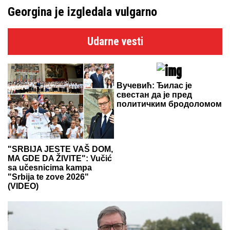
Georgina je izgledala vulgarno
Udarne vesti
Вучевић: Ђилас је
свестан да је пред
политичким бродоломом
"SRBIJA JESTE VAŠ DOM,
MA GDE DA ŽIVITE": Vučić
sa učesnicima kampa
"Srbija te zove 2026"
(VIDEO)