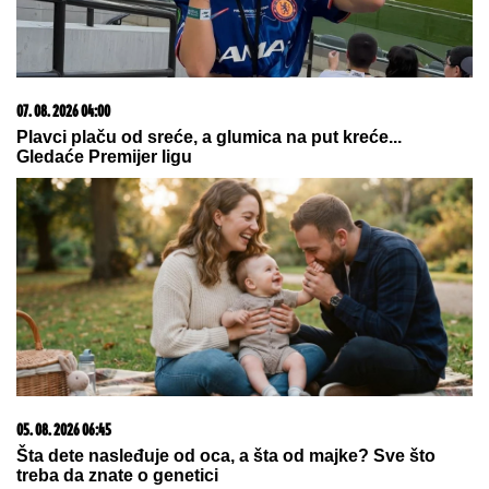
07. 08. 2026 04:00
Plavci plaču od sreće, a glumica na put kreće...
Gledaće Premijer ligu
05. 08. 2026 06:45
Šta dete nasleđuje od oca, a šta od majke? Sve što
treba da znate o genetici