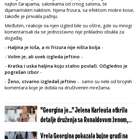
najlon čarapama, salonkama od crnog satena, te
dijamantskim nakitom. Njena frizura, sa efektom mokre kose,
takođe je privukla pažnju.
Međutim, reakcije na njen izgled bile su oštre, gde su mnogi
komentarisali da se jednostavno nije prikladno obukla za
događaj.
-
Haljina je loša, a ni frizura nije ništa bolja
-
-
Volim je, ali uvek izgleda jeftino
-
-
Kratka i uska haljina koju stalno povlači. Očigledno je
pogrešan izbor
-
-
Ženo, stvarno izgledaš jeftino
- samo su neki od brojnih
komentara koje je dobila na društvenim mrežama.
"Georgina je..." Jelena Karleuša otkrila
detalje druženja sa Ronaldovom ženom,
koje je završilo na Netfliksu (VIDEO)
Vrela Georgina pokazala bujne grudi na