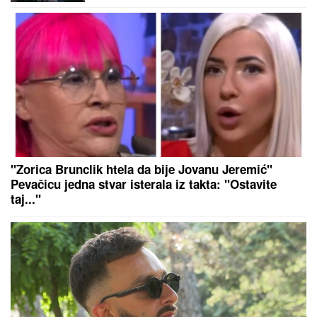
napokon "osvežiti"
"Zorica Brunclik htela da bije Jovanu Jeremić"
Pevačicu jedna stvar isterala iz takta: "Ostavite
taj..."