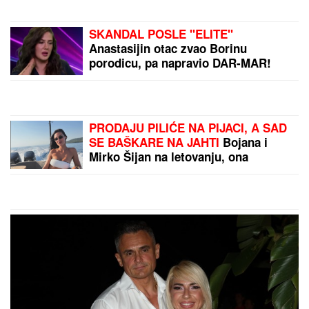
SKANDAL POSLE "ELITE"
Anastasijin otac zvao Borinu
porodicu, pa napravio DAR-MAR!
Tenzije eskalirale u porodični rat, pa
usledio OBRT
PRODAJU PILIĆE NA PIJACI, A SAD
SE BAŠKARE NA JAHTI
Bojana i
Mirko Šijan na letovanju, ona
pokazala zgodno i zategnuto telo
nakon dva porođaja (FOTO)