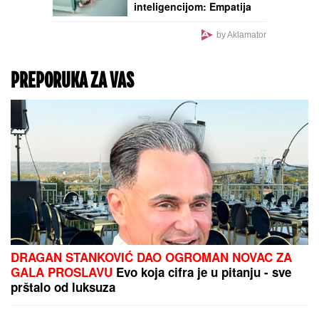
inteligencijom: Empatija
im je RAVNA NULI, a na
uspešne međuljudske
by Aklamator
odnose mogu da
zaborave
PREPORUKA ZA VAS
DRAGAN STANKOVIĆ DAO OGROMAN NOVAC ZA
GALA PROSLAVU
Evo koja cifra je u pitanju - sve
prštalo od luksuza