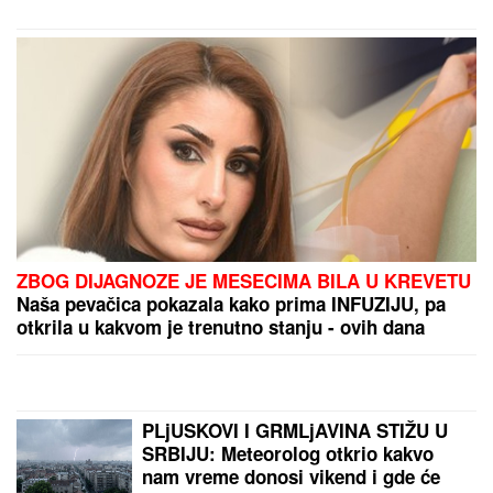
ZBOG DIJAGNOZE JE MESECIMA BILA U KREVETU
Naša pevačica pokazala kako prima INFUZIJU, pa
otkrila u kakvom je trenutno stanju - ovih dana
prodaje i kuću
PLjUSKOVI I GRMLjAVINA STIŽU U
SRBIJU: Meteorolog otkrio kakvo
nam vreme donosi vikend i gde će