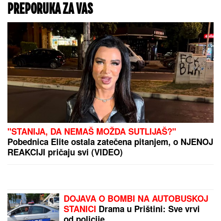
NAŠA PEVAČICA SE SRELA SA MILANOM
STANKOVIĆEM
Otkrila detalje o pevaču koje javnost
ne zna, pomenula i njegov POVRATAK o kom svi
pričaju (VIDEO)
UDARI VETRA DOSTIŽU I 198 KILOMETARA NA
ČAS:
Otkazani letovi, stotinama hiljada ljudi
naređena hitna evakuacija zbog "Delfina" (VIDEO)