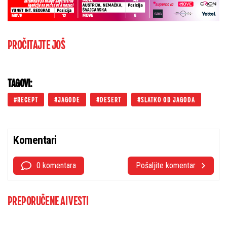
PROČITAJTE JOŠ
TAGOVI:
RECEPT
JAGODE
DESERT
SLATKO OD JAGODA
Komentari
0 komentara
Pošaljite komentar
PREPORUČENE AI VESTI