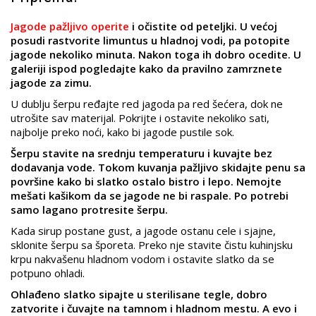
Jagode pažljivo operite
i očistite od peteljki. U većoj
posudi rastvorite limuntus u hladnoj vodi, pa potopite
jagode nekoliko minuta. Nakon toga ih dobro ocedite. U
galeriji ispod pogledajte kako da pravilno zamrznete
jagode za zimu.
U dublju šerpu ređajte red jagoda pa red šećera, dok ne
utrošite sav materijal. Pokrijte i ostavite nekoliko sati,
najbolje preko noći, kako bi jagode pustile sok.
Šerpu stavite na srednju temperaturu i kuvajte bez
dodavanja vode. Tokom kuvanja pažljivo skidajte penu sa
površine kako bi slatko ostalo bistro i lepo. Nemojte
mešati kašikom da se jagode ne bi raspale. Po potrebi
samo lagano protresite šerpu.
Kada sirup postane gust, a jagode ostanu cele i sjajne,
sklonite šerpu sa šporeta. Preko nje stavite čistu kuhinjsku
krpu nakvašenu hladnom vodom i ostavite slatko da se
potpuno ohladi.
Ohlađeno slatko sipajte u sterilisane tegle, dobro
zatvorite i čuvajte na tamnom i hladnom mestu. A evo i