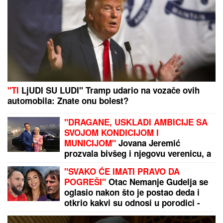
DRAMA U ČAČKU
Eksplodirala plinska boca, teško
povređen muškarac
"MOŽDA JE ON SERIJSKI UBICA"
Žarko Popović za Blic TV o misteriji
ubistva lepe Ruskinje u Beogradu:
"Treba proveriti da nije još negde u
Srbiji napravio neko ZLO"