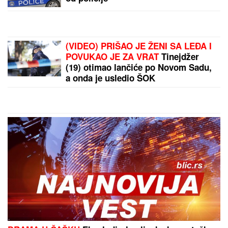
Pospite ovo po kanti za smeće: Taj miris tera muve
tako da se više nikad neće vratiti
by Aklamator
PREPORUKA ZA VAS