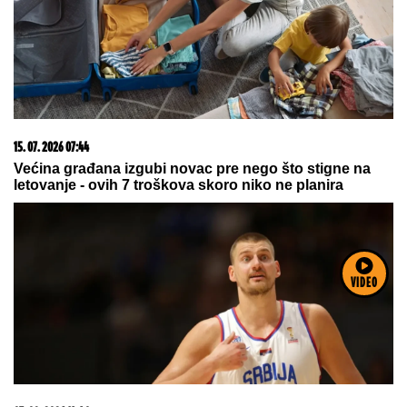
07. 08. 2026 09:47
Čiji hromozom određuje pol deteta? XX rađa se
devojčica, XY rađa se dečak
VIDEO