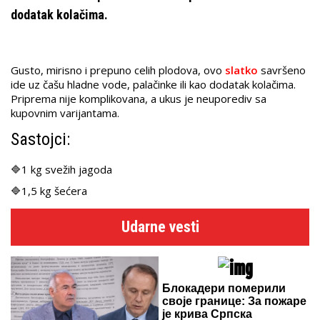
dodatak kolačima.
Gusto, mirisno i prepuno celih plodova, ovo
slatko
savršeno
ide uz čašu hladne vode, palačinke ili kao dodatak kolačima.
Priprema nije komplikovana, a ukus je neuporediv sa
kupovnim varijantama.
Sastojci:
🔷1 kg svežih jagoda
🔷1,5 kg šećera
Udarne vesti
Блокадери померили
своје границе: За пожаре
је крива Српска