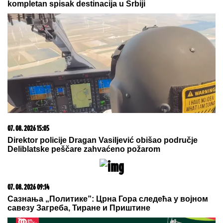
05. 08. 2026 14:12
Koliko visoku temperaturu ljudsko telo može da izdrži?
06. 08. 2026 09:39
Marija (3) se igrala u dvorištu i samo je nestala: Posle
42 godine otac je pronašao, zanemeo je kada je saznao
gde je bila