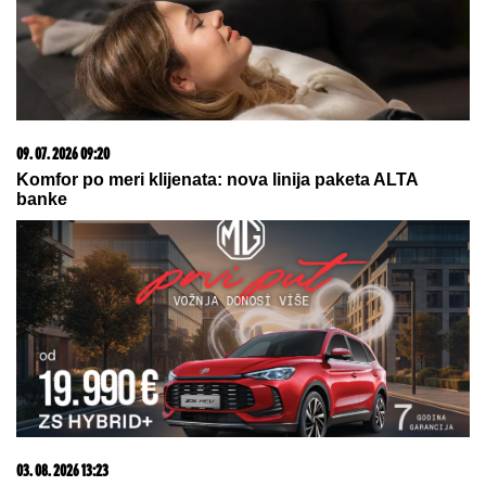
IranWire tvrdi: Mogao bi da premine svakog
trenutka
"ODSEĆI ĆU TI JEZIK, KUNEM TI
SE!"
Ana Nikolić uputila PRETNJE
Jeleni Radanović zbog Raleta:
"Izvlačiće te iz Drine i Morave,
ku**etino raspala!" (VIDEO)
Ne možete ih prevariti! Ova 3
horoskopska znaka vide sve što
pokušavate da sakrijete, kao da
čitaju tuđe misli
by Aklamator