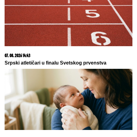
07. 08. 2026 15:05
Direktor policije Dragan Vasiljević obišao područje
Deliblatske peščare zahvaćeno požarom
07. 08. 2026 09:14
Сазнања „Политике”: Црна Гора следећа у војном
савезу Загреба, Тиране и Приштине
03. 08. 2026 07:31