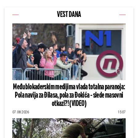
VEST DANA
Među blokaderskim medijima vlada totalna paranoja:
Pola navija za Đilasa, pola za Đokića - slede masovni
otkazi?! (VIDEO)
07.08.2026
15:07