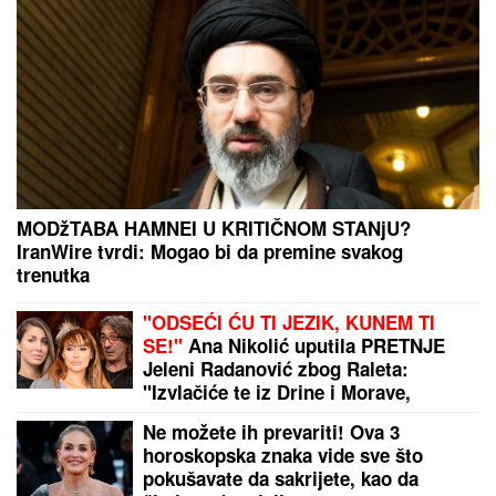
SPECIJALCI SA GAS MASKAMA
ULETELI U KUĆU U SMEDEREVU
Ovako su otkrili čak pola tona
marihuane u ilegalnoj laboratoriji:
Uhapšeno 6 osoba (FOTO, VIDEO)
"TI
LjUDI SU LUDI" Tramp udario na vozače ovih
automobila: Znate onu bolest?