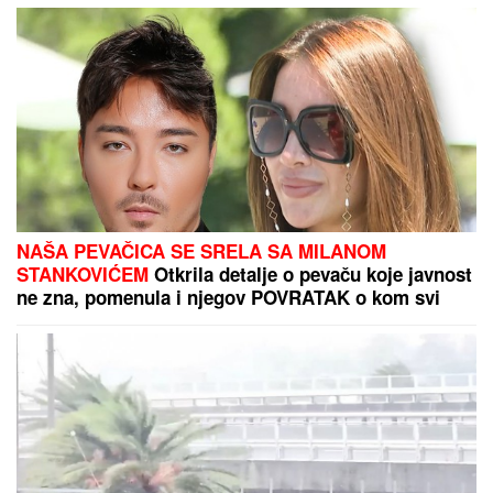
OAZE SA KAFIĆIMA I VIDIKOVCIMA:
Novi most na Savi promeniće lice
Beograda i postati atraktivni javni
prostor
SRPSKOM MAJSTORU NIKO RAVAN:
Na gradilištima radnici iz istočnih
zemalja, ali se vraćaju i naši iz
inostranstva