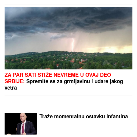
snimak iz dvorišta: Bagerista uveliko
izvodi radove (Video)
BIVŠI FUDBALER JE OVAKO INVESTIRAO
ZARAĐENE MILIONE
Kupio staru kuću u Igalu i
otvorio restoran na Bojani, a evo šta je pripalo
bivšoj supruzi posle razvoda
OD SAOBRAĆAJNICE DO ZELENE