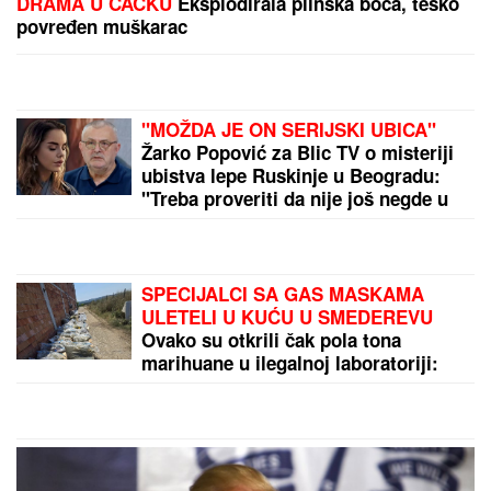
"STANIJA, DA NEMAŠ MOŽDA SUTLIJAŠ?"
Pobednica Elite ostala zatečena pitanjem, o NJENOJ
REAKCIJI pričaju svi (VIDEO)
DOJAVA O BOMBI NA AUTOBUSKOJ
STANICI
Drama u Prištini: Sve vrvi
od policije
(VIDEO) PRIŠAO JE ŽENI SA LEĐA I
POVUKAO JE ZA VRAT
Tinejdžer
(19) otimao lančiće po Novom Sadu,
a onda je usledio ŠOK