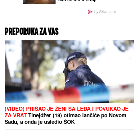
ČEKA DETE SA
LJUBAVNICOM
Ana
Radulović bez dlake na
jeziku o pevaču koji je
ostavio ženu i decu:
"Ježim se od toga"