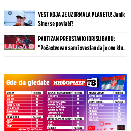
je ukusa
VEST KOJA JE UZDRMALA PLANETU! Janik
Siner se povlači?
PARTIZAN PREDSTAVIO IDRISU BABU:
"Počastvovan sam i svestan da je ovo klub
sa velikom istorijom"