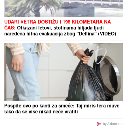
ZA PAR SATI STIŽE NEVREME U OVAJ DEO
SRBIJE:
Spremite se za grmljavinu i udare jakog
vetra
Traže momentalnu ostavku Infantina