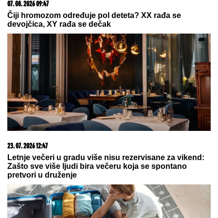
25.000 kupaca već kupuje uz PerSu Extra. A ti? Saznaj
više
07. 08. 2026 14:53
Приштина забранила директору "Телекома" Лучићу
улазак на КиМ, проглашен персоном нон грата
07. 08. 2026 14:43
Srpski atletičari u finalu Svetskog prvenstva