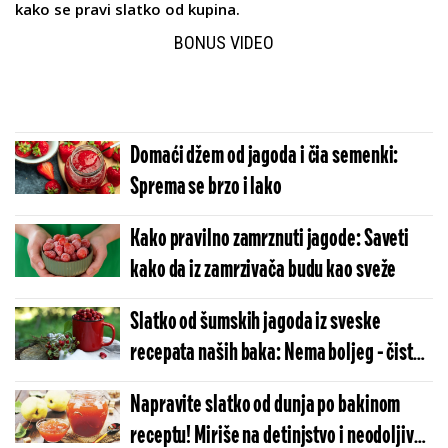
kako se pravi slatko od kupina.
BONUS VIDEO
Domaći džem od jagoda i čia semenki:
Sprema se brzo i lako
Kako pravilno zamrznuti jagode: Saveti
kako da iz zamrzivača budu kao sveže
Slatko od šumskih jagoda iz sveske
recepata naših baka: Nema boljeg - čista
teglica zadovoljstva crvenih plodova
Napravite slatko od dunja po bakinom
receptu! Miriše na detinjstvo i neodoljivog