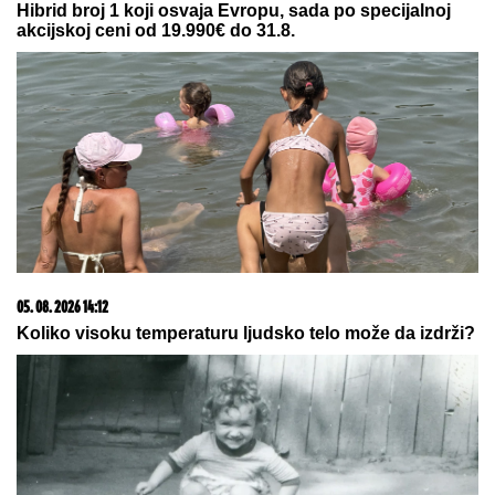
20. 07. 2026 08:04
REGISTRUJ SE UZ PROMO KOD CASINO Preuzmi
1500 BESPLATNIH SPINOVA
09. 07. 2026 09:20
Komfor po meri klijenata: nova linija paketa ALTA
banke