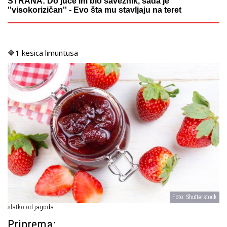
STRANA: Do juče im bio saveznik, sada je
''visokorizičan'' - Evo šta mu stavljaju na teret
🔷1 kesica limuntusa
Foto: Shutterstock
slatko od jagoda
Priprema: