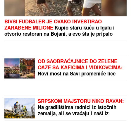
(VIDEO) PRIŠAO JE ŽENI SA LEĐA I POVUKAO JE
ZA VRAT
Tinejdžer (19) otimao lančiće po Novom
Sadu, a onda je usledio ŠOK
"IMAO JE NAPADE, TREBALO SE
IZBORITI SA TIM"
Pevačica zbog
unuka sa autizmom otišla da živi na
selo, pa morala da donese najtežu
odluku: "Postao je agresivan"
VERICA RAKOČEVIĆ I VELJKO
PRAVE BAZEN U VILI NA AVALI
Imanje vredi milione, a sada podelili