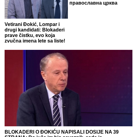
православна црква
Vetirani Đokić, Lompar i
drugi kandidati: Blokaderi
prave čistku, evo koja
zvučna imena lete sa liste!
BLOKADERI O ĐOKIĆU NAPISALI DOSIJE NA 39