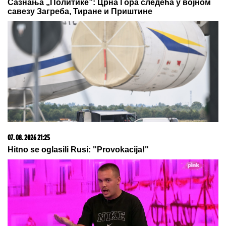
23. 07. 2026 12:47
Letnje večeri u gradu više nisu rezervisane za vikend:
Zašto sve više ljudi bira večeru koja se spontano
pretvori u druženje