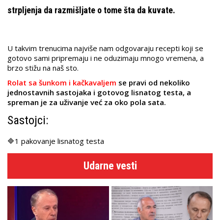
strpljenja da razmišljate o tome šta da kuvate.
U takvim trenucima najviše nam odgovaraju recepti koji se
gotovo sami pripremaju i ne oduzimaju mnogo vremena, a
brzo stižu na naš sto.
Rolat sa šunkom i kačkavaljem
se pravi od nekoliko
jednostavnih sastojaka i gotovog lisnatog testa, a
spreman je za uživanje već za oko pola sata.
Sastojci:
🔷1 pakovanje lisnatog testa
Udarne vesti