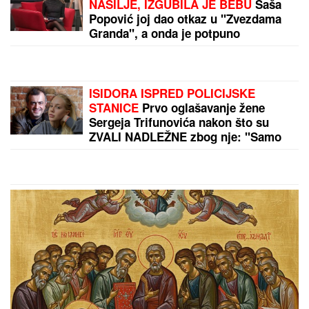
REKONSTRUKCIJA ĆE OTKRITI KOJI
JE UDARAC BIO FATALAN!"
Stručnjaci o zločinu na Novom
Beogradu: Da li je tragedija mogla
biti sprečena?
Legendarni Boris Beker provodi leto
sa ZGODNIM SINOVIMA, porodična
fotografija ZAPALILA Instagram:
Ovo je prizor kakav se RETKO viđa!