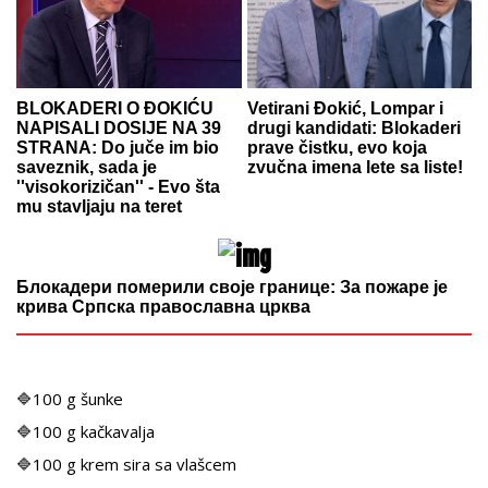
BLOKADERI O ĐOKIĆU
Vetirani Đokić, Lompar i
NAPISALI DOSIJE NA 39
drugi kandidati: Blokaderi
STRANA: Do juče im bio
prave čistku, evo koja
saveznik, sada je
zvučna imena lete sa liste!
''visokorizičan'' - Evo šta
mu stavljaju na teret
Блокадери померили своје границе: За пожаре је
крива Српска православна црква
🔷
100 g šunke
🔷
100 g kačkavalja
🔷
100 g krem sira sa vlašcem