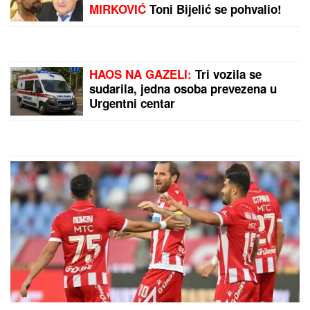
NAJLEPŠA SRPSKA VODITELJKA
POKAZALA LICE BEZ TRUNKE
ŠMINKE
Marija Kilibarda zumira
svaki detalj, neće da ulepšava
stvarnost: "Tretman mi je preko
potreban" (FOTO)