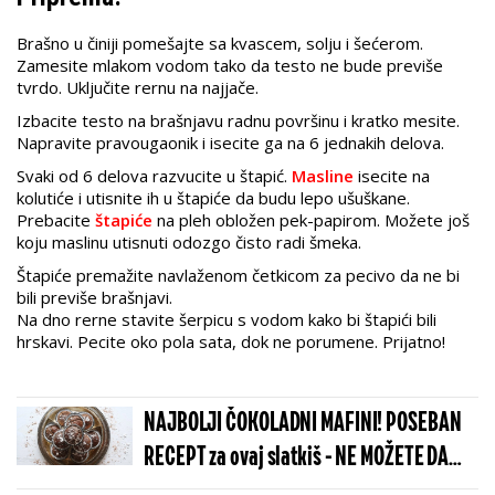
Brašno u činiji pomešajte sa kvascem, solju i šećerom.
Zamesite mlakom vodom tako da testo ne bude previše
tvrdo. Uključite rernu na najjače.
Izbacite testo na brašnjavu radnu površinu i kratko mesite.
Napravite pravougaonik i isecite ga na 6 jednakih delova.
Svaki od 6 delova razvucite u štapić.
Masline
isecite na
kolutiće i utisnite ih u štapiće da budu lepo ušuškane.
Prebacite
štapiće
na pleh obložen pek-papirom. Možete još
koju maslinu utisnuti odozgo čisto radi šmeka.
Štapiće premažite navlaženom četkicom za pecivo da ne bi
bili previše brašnjavi.
Na dno rerne stavite šerpicu s vodom kako bi štapići bili
hrskavi. Pecite oko pola sata, dok ne porumene. Prijatno!
NAJBOLJI ČOKOLADNI MAFINI! POSEBAN
RECEPT za ovaj slatkiš - NE MOŽETE DA
ODOLITE!