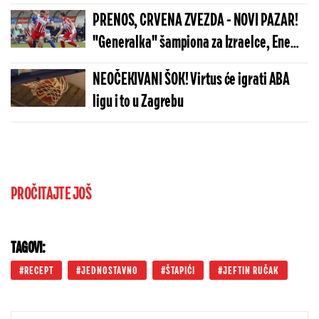
PRENOS, CRVENA ZVEZDA - NOVI PAZAR!
"Generalka" šampiona za Izraelce, Enem
prvi put starter!
NEOČEKIVANI ŠOK! Virtus će igrati ABA
ligu i to u Zagrebu
PROČITAJTE JOŠ
TAGOVI:
RECEPT
JEDNOSTAVNO
ŠTAPIĆI
JEFTIN RUČAK