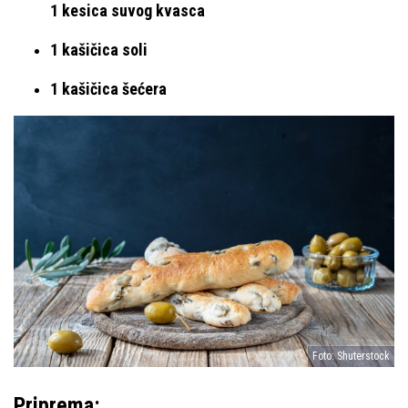
1 kesica suvog kvasca
1 kašičica soli
1 kašičica šećera
Foto: Shuterstock
Priprema: