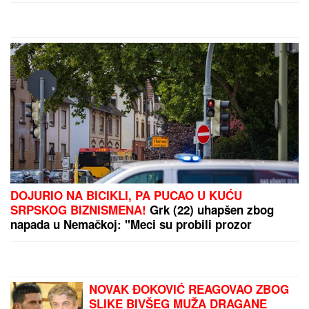
prazno, a onda stigao
poziv koji je SVE ZAVIO U
by Aklamator
CRNO! Sahranjen putar
kog je kamion pokosio
kod Šapca: "Peđa je imao
samo JEDNU ŽELJU"
PREPORUKA ZA VAS
NAŠ GLUMAC (65) OŽENIO 32 GODINE MLAĐU
KOLEGINICU
Upoznala ga dok je bila na fakultetu, a
sada pokazala čime se bavi pored glume