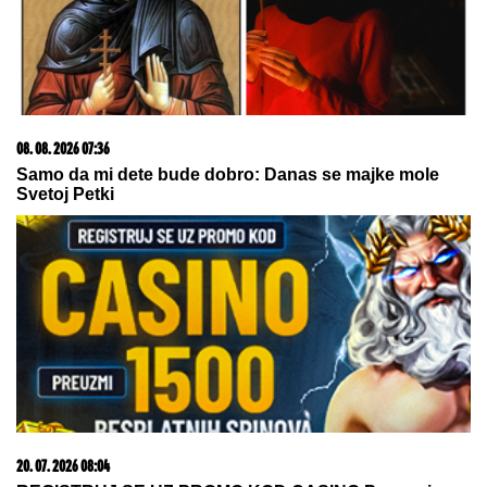
FILMSKA POTERA U NOVOM SADU!
"Pali" pljačkaši
iz "audija": Ojadili poznatu brzu hranu, a onda je
usledila munjevita akcija policije (FOTO)
"SRAMOTA ME JE"
Asmin Durdžić
javno udario na rođenu majku zbog
Maje Marinković: "Ona je domaćica,
ne snalazi se u ovom svetu i ne zna
da prestane"
DVOJICA RADNIKA POVREĐENA U
FABRICI
Incident u Kikindi: Jedan
hitno prevezen u Novi Sad