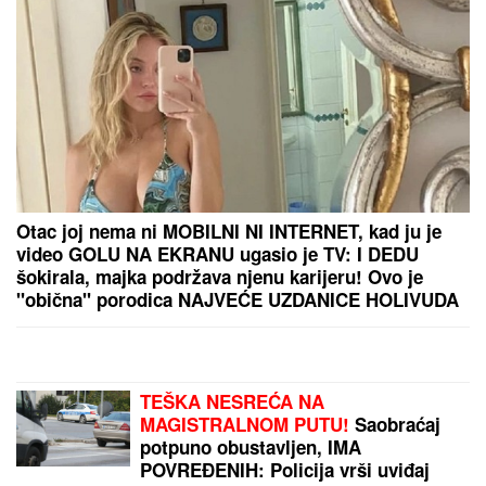
Crvena zvezda - Novi Pazar: Crveno-beli prave
uvertiru za utakmicu sezone