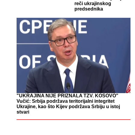
reči ukrajinskog
predsednika
"UKRAJINA NIJE PRIZNALA TZV. KOSOVO"
Vučić: Srbija podržava teritorijalni integritet
Ukrajine, kao što Kijev podržava Srbiju u istoj
stvari