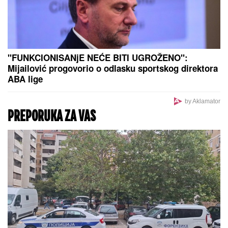
NOVAK ĐOKOVIĆ REAGOVAO ZBOG
SLIKE BIVŠEG MUŽA DRAGANE
MIRKOVIĆ
Toni Bijelić se pohvalio!
Potez slavnog tenisera iznenadio sve
- o ovome se i dalje priča