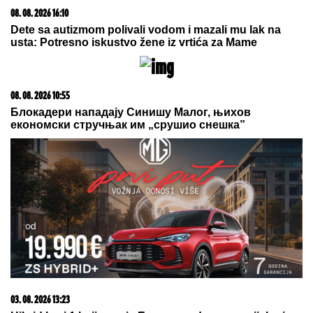
Šta dete nasleđuje od oca, a šta od majke? Sve što
treba da znate o genetici
15. 07. 2026 07:44
Većina građana izgubi novac pre nego što stigne na
letovanje - ovih 7 troškova skoro niko ne planira