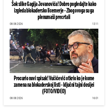
Šok slike Gagija Jovanovića! Dobro pogledajte kako
izgleda blokadersko licemerje - Zbog ovoga su ga
plenumaši precrtali
08.08.2026
13:11
Procurio novi spisak! Vučićević otkrio ko je kome
zamena na blokaderskoj listi - ključni tajni dosijei
(FOTO/VIDEO)
08.08.2026
16:01