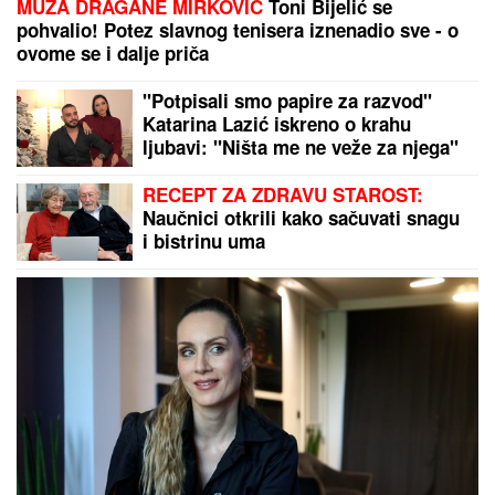
rezervi - Ovo je spisak (FOTO/VIDEO)
TEŠKA NESREĆA NA MAGISTRALNOM PUTU!
Saobraćaj potpuno obustavljen, IMA POVREĐENIH:
Policija vrši uviđaj kod Stoca