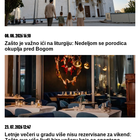
"ŽELIM BEBU"
Jelena Gavrilović progovorila o
svadbi, renoviranju kuće, zašto je pristala na rijaliti i
obnaživanje: "Išla sam roditeljima da kažem da
odustajem"
MITROVIĆI U PUNOM SASTAVU:
Milica pokazala kakav odnos ima sa
Željkovom UNUKOM EMOM - mnogi
ovo nisu očekivali! (FOTO)
(FOTO) VOZ NALETEO NA OSOBU
KOD ZEMUNA
Oglasili se iz
"Srbijavoza": Hitna pomoć i policija
na licu mesta
by Aklamator