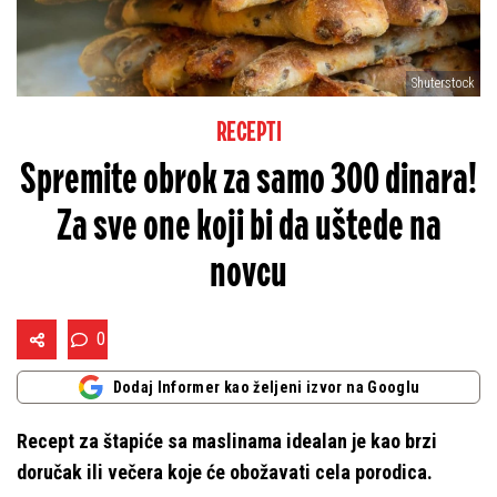
Shuterstock
RECEPTI
Spremite obrok za samo 300 dinara!
Za sve one koji bi da uštede na
novcu
0
Dodaj Informer kao željeni izvor na Googlu
Recept za štapiće sa maslinama idealan je kao brzi
doručak ili večera koje će obožavati cela porodica.