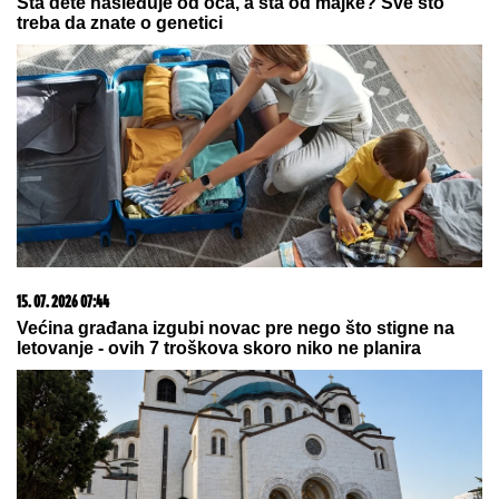
MUŽA DRAGANE MIRKOVIĆ
Toni Bijelić se
pohvalio! Potez slavnog tenisera iznenadio sve - o
ovome se i dalje priča
"Potpisali smo papire za razvod"
Katarina Lazić iskreno o krahu
ljubavi: "Ništa me ne veže za njega"
RECEPT ZA ZDRAVU STAROST:
Naučnici otkrili kako sačuvati snagu
i bistrinu uma