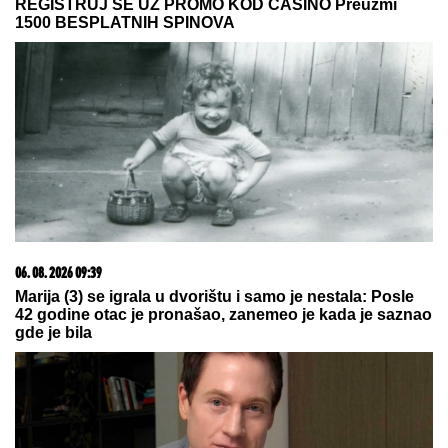
Otac joj nema ni MOBILNI NI INTERNET, kad ju je
video GOLU NA EKRANU ugasio je TV: I DEDU
šokirala, majka podržava njenu karijeru! Ovo je
"obična" porodica NAJVEĆE UZDANICE HOLIVUDA
TEŠKA NESREĆA NA
MAGISTRALNOM PUTU!
Saobraćaj
potpuno obustavljen, IMA
POVREĐENIH: Policija vrši uviđaj