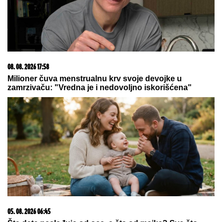
kod Stoca
"Kako ga nije sramota?!" Gledateljka
OPTUŽILA Asmina da joj je slao
INTIMNE FOTOGRAFIJE, spremna da
se obračunaju na SUDU:
"Iskorišćavaš devojke za pare"
NOVAK ĐOKOVIĆ REAGOVAO ZBOG SLIKE BIVŠEG