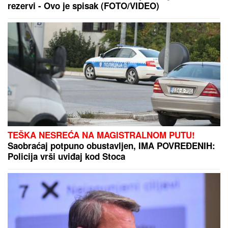
DOJURIO NA BICIKLI, PA PUCAO U KUĆU
SRPSKOG BIZNISMENA!
Grk (22) uhapšen zbog
napada u Nemačkoj: "Meci su probili prozor
spavaće sobe"