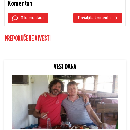
Komentari
0 komentara
Pošaljite komentar
PREPORUČENE AI VESTI
VEST DANA