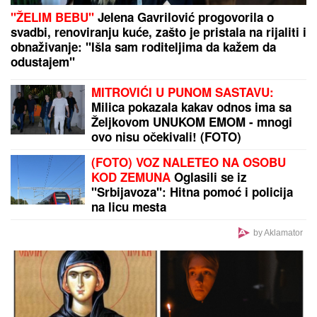
"FUNKCIONISANjE NEĆE BITI UGROŽENO":
Mijailović progovorio o odlasku sportskog direktora
ABA lige
by Aklamator
PREPORUKA ZA VAS