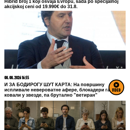
08. 08. 2026 16:10
Zašto je važno ići na liturgiju: Nedeljom se porodica
okuplja pred Bogom
VIDEO
23. 07. 2026 12:47
Letnje večeri u gradu više nisu rezervisane za vikend: