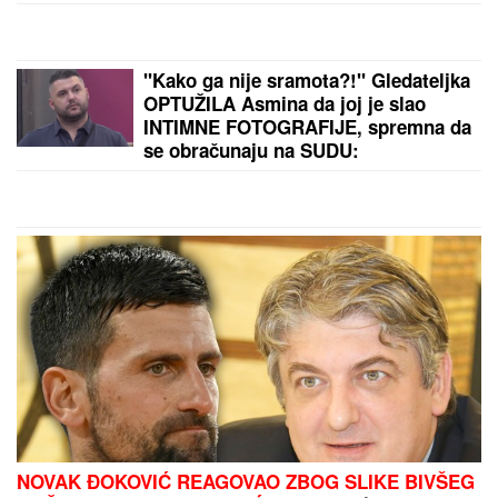
FILMSKA POTERA U NOVOM SADU!
"Pali" pljačkaši iz "audija": Ojadili
poznatu brzu hranu, a onda je
usledila munjevita akcija policije
(FOTO)
BLOKADERI IMAJU "REZERVNE" KANDIDATE!
Šok
otkriće Vučićevića: Jedne izbacuju, druge drže u