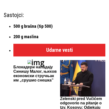
Sastojci:
500 g brašna (tip 500)
200 g maslina
Udarne vesti
Блокадери нападају
Синишу Малог, њихов
економски стручњак
им „срушио снешка”
Zelenski pred Vučićem
odgovorio na pitanje o
tzv. Kosovu: Odjekuju