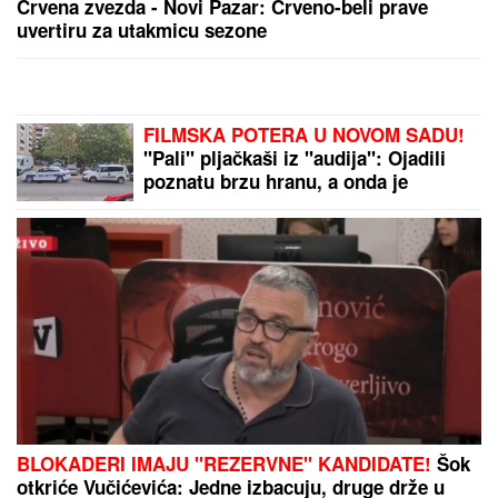
(VIDEO) JOVANA JEREMIĆ
PREKINULA JUTARNJI PROGRAM
Svi misle da su ove brutalne reči
upućene Draganu: "Svima sam
donela samo dobro"