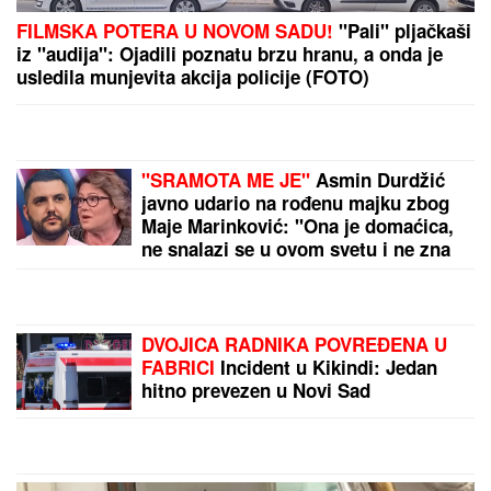
HAOS NA GAZELI:
Tri vozila se
sudarila, jedna osoba prevezena u
Urgentni centar