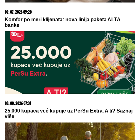
REGISTRUJ SE UZ PROMO KOD CASINO Preuzmi
1500 BESPLATNIH SPINOVA
06. 08. 2026 09:39
Marija (3) se igrala u dvorištu i samo je nestala: Posle
42 godine otac je pronašao, zanemeo je kada je saznao
gde je bila