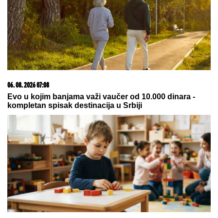
08. 08. 2026 17:58
Milioner čuva menstrualnu krv svoje devojke u
zamrzivaču: "Vredna je i nedovoljno iskorišćena"
05. 08. 2026 06:45