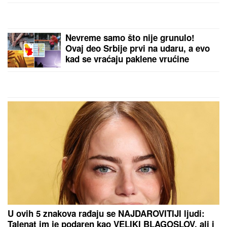
"Roditelji dovedu decu u Dom i više
se NE INTERESUJU ZA NJIH" brigu
o njima preuzimaju MONAHINJE IZ
POMORAVLJA koje su im i OTAC I
MAJKA! Veruje se da ih SVETA
PETKA ČUVA - priča koju svi treba
da znaju
"KAD SAM SE OŽENIO IMAO SAM LJUBAVNICU,