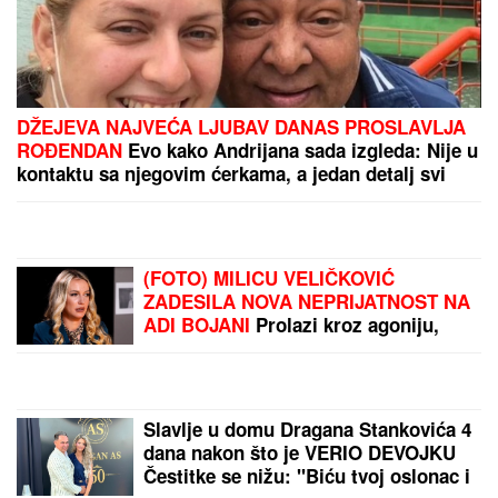
"Vidimo se na sudu,
iskorišćavaš žene za
pare"
(FOTO) GUŽVE NA
GRANICI!
Putnici na ovim
prelazima čekaju SATIMA:
Objavljeno i hitno
upozorenje AMSS
ON JE NOVI UČESNIK
ELITE 10
Željko Mitrović
potvrdio njegov ulazak:
Nestao iz javnosti, pa