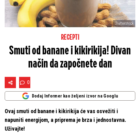
Shutterstock
RECEPTI
Smuti od banane i kikirikija! Divan
način da započnete dan
0
Dodaj Informer kao željeni izvor na Googlu
Ovaj smuti od banane i kikirikija će vas osvežiti i
napuniti energijom, a priprema je brza i jednostavna.
Uživajte!