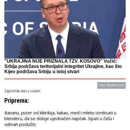
"UKRAJINA NIJE PRIZNALA TZV. KOSOVO" Vučić:
Srbija podržava teritorijalni integritet Ukrajine, kao što
Kijev podržava Srbiju u istoj stvari
Foto: Shutterstock
Započnite dan s voćem
Priprema:
Bananu, puter od kikirikija, kakao, med i mleko izmiksati u
blenderu, da se dobije ujednačen napitak. Sipati u čašu i
odmah poslužiti.