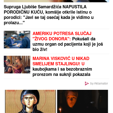
U ovih 5 znakova rađaju se NAJDAROVITIJI ljudi:
Talenat im je podaren kao VELIKI BLAGOSLOV, ali i
odgovornost, a oni znaju kako da iskoriste SJAJNE
PREDISPOZICIJE
PILEĆA SUPA SA POVRĆEM I
KNEDLAMA:
Domaća i puna ukusa
"Ovo je bio PRVI SIMPTOM
DEMENCIJE koji sam primetila kod
Brusa Vilisa, a evo da li me danas