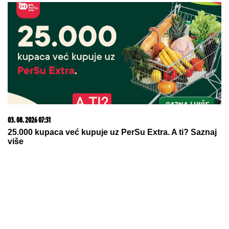
07. 08. 2026 09:14
Сазнања „Политике”: Црна Гора следећа у војном
савезу Загреба, Тиране и Приштине
23. 07. 2026 12:47
Letnje večeri u gradu više nisu rezervisane za vikend:
Zašto sve više ljudi bira večeru koja se spontano
pretvori u druženje