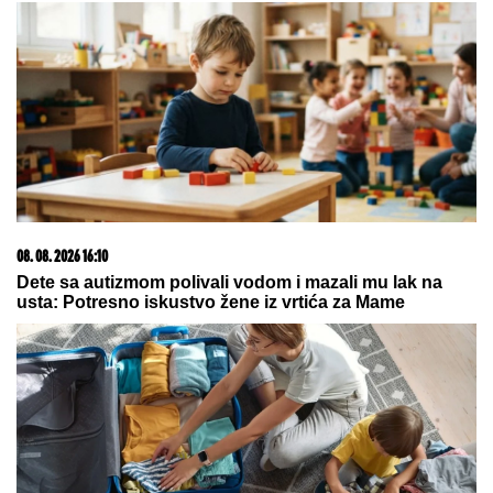
03. 08. 2026 07:31
25.000 kupaca već kupuje uz PerSu Extra. A ti? Saznaj
više
06. 08. 2026 09:39
Marija (3) se igrala u dvorištu i samo je nestala: Posle
42 godine otac je pronašao, zanemeo je kada je saznao
gde je bila