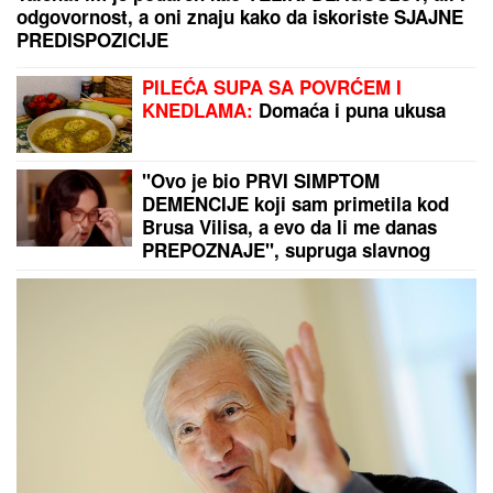
IMAM JE I DANAS"
Pevač oženio koleginicu pa
javno priznao da je vara na svakom koraku: "Skoro
svi na estradi imaju paralelne veze"
ZEMLjOTRES U VOJSCI SAD! Još
jedan američki general u Evropi
HITNO SMENjEN – Pentagon
povukao drastičan potez usred
tenzija!
Nevreme samo što nije grunulo!
Ovaj deo Srbije prvi na udaru, a evo
kad se vraćaju paklene vrućine