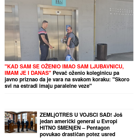
PREPORUKA ZA VAS
(VIDEO) JOVANA JEREMIĆ PREKINULA JUTARNJI
PROGRAM
Svi misle da su ove brutalne reči
upućene Draganu: "Svima sam donela samo dobro"
Slušajte svoje telo: zašto održiva
rutina vežbanja vredi više od
savršenog treninga