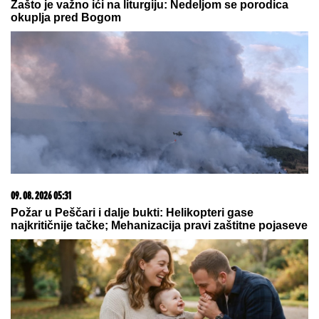
MARINA VISKOVIĆ U NIKAD
SMELIJEM STAJLINGU! U
kaubojkama i sa bezobraznim
prorezom na suknji pokazala
izvajane noge, a onda je sevnulo i
više nego što je planirala (Foto)
by Aklamator
08. 08. 2026 07:36
Samo da mi dete bude dobro: Danas se majke mole
Svetoj Petki