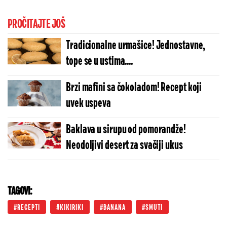
PROČITAJTE JOŠ
Tradicionalne urmašice! Jednostavne,
tope se u ustima....
Brzi mafini sa čokoladom! Recept koji
uvek uspeva
Baklava u sirupu od pomorandže!
Neodoljivi desert za svačiji ukus
TAGOVI:
RECEPTI
KIKIRIKI
BANANA
SMUTI