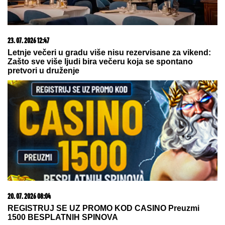
09. 08. 2026 05:31
Požar u Peščari i dalje bukti: Helikopteri gase
najkritičnije tačke; Mehanizacija pravi zaštitne pojaseve
05. 08. 2026 06:45
Šta dete nasleđuje od oca, a šta od majke? Sve što
treba da znate o genetici