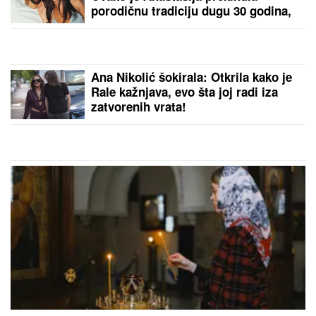
(FOTO) MILICU VELIČKOVIĆ
ZADESILA NOVA NEPRIJATNOST NA
ADI BOJANI
Prolazi kroz agoniju,
oglasila se i otkrila šta se dešava
nakon haosa sa Terzom
Slavlje u domu Dragana Stankovića 4
dana nakon što je VERIO DEVOJKU
Čestitke se nižu: "Biću tvoj oslonac i
sigurnost! Ti si prava osoba"