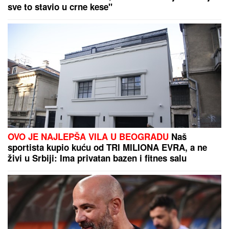
Srećan Sveti Pantelija! Ako vas danas izljubi
potpuni stranac, ne brinite, ima dobar razlog za to
Vic dana: Švaba na proputovanju
kroz Srbiju doživeo saobraćajku u
blizini Pirota...