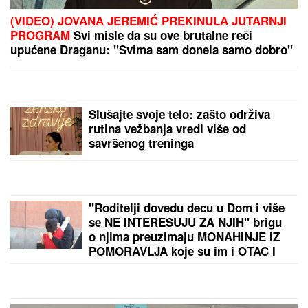
OVO JE NAJLEPŠA VILA U BEOGRADU
Naš
sportista kupio kuću od TRI MILIONA EVRA, a ne
živi u Srbiji: Ima privatan bazen i fitnes salu
STANKOVIĆ ZAGRMEO POSLE POBEDE:
"Nek
ostave momke na miru"! Evo šta kaže o isključenju
golmana!
by Aklamator