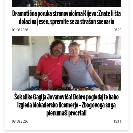
Dramatična poruka stranovnicima Kijeva: Znate li šta
dolazi na jesen, spremite se za strašan scenario
09.08.2026
06:20
Šok slike Gagija Jovanovića! Dobro pogledajte kako
izgleda blokadersko licemerje - Zbog ovoga su ga
plenumaši precrtali
08.08.2026
13:11