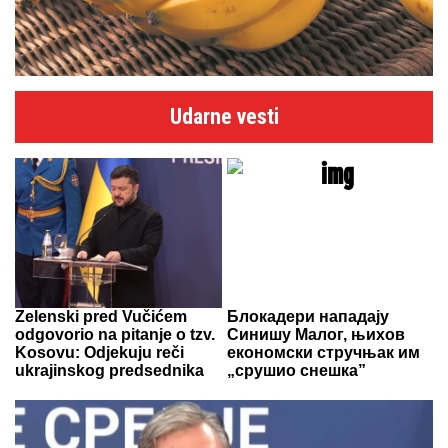
Udarne vesti
Zelenski pred Vučićem
Блокадери нападају
odgovorio na pitanje o tzv.
Синишу Малог, њихов
Kosovu: Odjekuju reči
економски стручњак им
ukrajinskog predsednika
„срушио снешка”