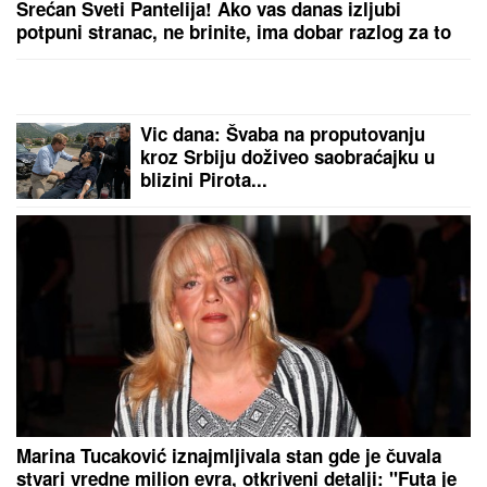
(FOTO) SVI GLEDAJU U SARU JO!
Pevačica i
Aleksej Bjelogrlić ne skidaju osmeh sa lica, a ona
jednim potezom OČARALA SVE
Ceca o tome ne želi da govori:
Ovako je Anastasija prekinula
porodičnu tradiciju dugu 30 godina,
donela je odluku i stavila tačku!
Ana Nikolić šokirala: Otkrila kako je
Rale kažnjava, evo šta joj radi iza
zatvorenih vrata!