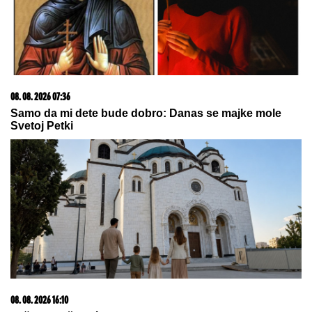
PREPOZNAJE", supruga slavnog
glumca otkrila nove detalje -
OSEĆAJ KRIVICE je non stop prati
Supruga Ljubiše Samardžića NAPUSTILA
PORODIČNU KUĆU, komšije otkrile istinu o
porodici: "Javi se taj osećaj kada je vidimo u
prolazu..."
AMERIKU POTRESA SLUČAJ
"ŽIVOG DONORA":
Pokušali da
uzmu organ od pacijenta koji je još
bio živ!