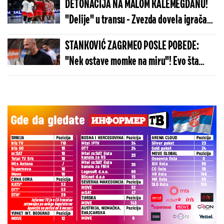
DETONACIJA NA MALOM KALEMEGDANU!
"Delije" u transu - Zvezda dovela igrača
Real Madrida!
STANKOVIĆ ZAGRMEO POSLE POBEDE:
"Nek ostave momke na miru"! Evo šta
kaže o isključenju golmana!