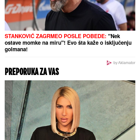
Marina Tucaković iznajmljivala stan gde je čuvala
stvari vredne milion evra, otkriveni detalji: "Futa je
sve to stavio u crne kese"