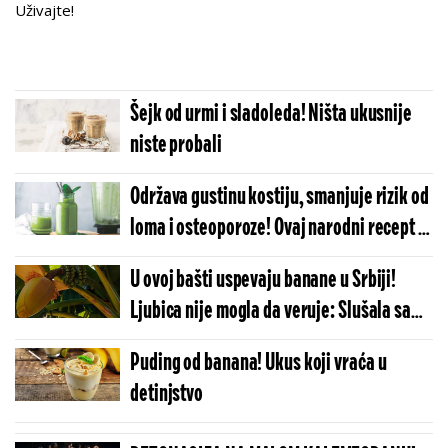
Uživajte!
Šejk od urmi i sladoleda! Ništa ukusnije
niste probali
Održava gustinu kostiju, smanjuje rizik od
loma i osteoporoze! Ovaj narodni recept je
čuvar zdravlja
U ovoj bašti uspevaju banane u Srbiji!
Ljubica nije mogla da veruje: Slušala sam
od drugih da može da rodi, ali nisam
Puding od banana! Ukus koji vraća u
očekivala (FOTO)
detinjstvo