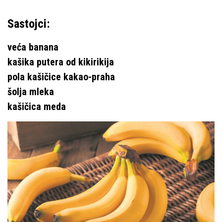
Sastojci:
veća
banana
kašika
putera od kikirikija
pola kašičice kakao-praha
šolja mleka
kašičica meda