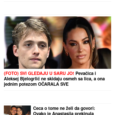
pravio skandale i bio
hapšen
by Aklamator
PREPORUKA ZA VAS
DŽEJEVA NAJVEĆA LJUBAV DANAS PROSLAVLJA
ROĐENDAN
Evo kako Andrijana sada izgleda: Nije u
kontaktu sa njegovim ćerkama, a jedan detalj svi
komentarišu