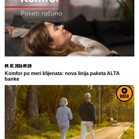
08. 08. 2026 16:10
Dete sa autizmom polivali vodom i mazali mu lak na
usta: Potresno iskustvo žene iz vrtića za Mame
15. 07. 2026 07:44
VIDEO
Većina građana izgubi novac pre nego što stigne na
letovanje - ovih 7 troškova skoro niko ne planira